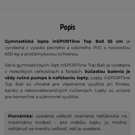
Popis
Gymnastická lopta inSPORTline Top Ball 55 cm
je
vyrobená z vysoko pevného a odolného PVC s nosnosťou
600 kg a protišmykovou ochranou.
Séria gymnastických lôpt inSPORTline Top Ball je vyrábaná
v niekoľkých veľkostiach a farbách.
Súčasťou balenia je
vždy ručná pumpa k nafúkaniu lopty.
Lopty inSPORTline
Top Ball sú vhodné pre všestranné využitie pri fitness,
kardio a rekonvalescenčných cvičeniach. Lopty sú určené
pre komerčné a súkromné využitie.
Poznámka:
uvedená veľkosť znamená nafúknutie na
maximálnu tvrdosť - pre mäkšiu loptu ju možno
nafúknuť na menšiu veľkosť, než je uvedená.