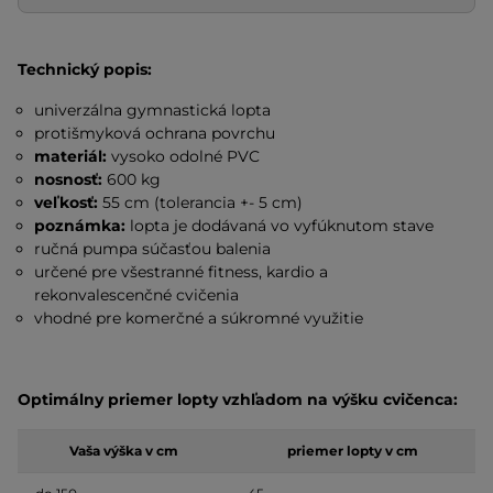
Technický popis:
univerzálna gymnastická lopta
protišmyková ochrana povrchu
materiál:
vysoko odolné PVC
nosnosť:
600 kg
veľkosť:
55 cm (tolerancia +- 5 cm)
poznámka:
lopta je dodávaná vo vyfúknutom stave
ručná pumpa súčasťou balenia
určené pre všestranné fitness, kardio a
rekonvalescenčné cvičenia
vhodné pre komerčné a súkromné využitie
Optimálny priemer lopty vzhľadom na výšku cvičenca:
Vaša výška v cm
priemer lopty v cm