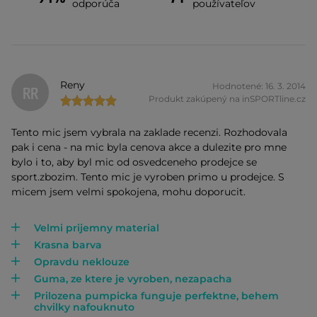
odporúča
používateľov
Reny
Hodnotené: 16. 3. 2014
RR
Produkt zakúpený na inSPORTline.cz
Tento mic jsem vybrala na zaklade recenzi. Rozhodovala
pak i cena - na mic byla cenova akce a dulezite pro mne
bylo i to, aby byl mic od osvedceneho prodejce se
sport.zbozim. Tento mic je vyroben primo u prodejce. S
micem jsem velmi spokojena, mohu doporucit.
Velmi prijemny material
Krasna barva
Opravdu neklouze
Guma, ze ktere je vyroben, nezapacha
Prilozena pumpicka funguje perfektne, behem
chvilky nafouknuto