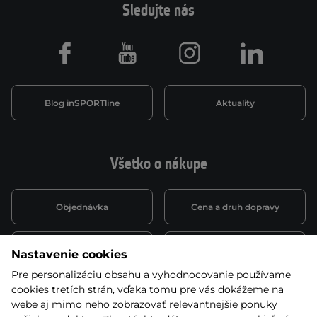
Sledujte nás
Facebook
Youtube
Instagram
LinkedIn
Blog inSPORTline
Aktuality
Všetko o nákupe
Objednávka
Cena a druh dopravy
Spôsob platby
Vernostný systém
Nastavenie cookies
Pre personalizáciu obsahu a vyhodnocovanie používame
cookies tretích strán, vďaka tomu pre vás dokážeme na
Montáž a servis
Reklamácie a záruka
webe aj mimo neho zobrazovať relevantnejšie ponuky