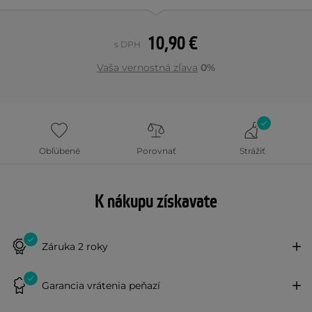
10,90 €
s DPH
Vaša vernostná zľava
0%
Obľúbené
Porovnať
Strážiť
K nákupu získavate
Záruka 2 roky
Garancia vrátenia peňazí