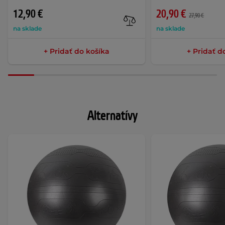
12,90 €
20,90 €
27,90 €
na sklade
na sklade
+ Pridať do košíka
+ Pridať d
Alternatívy