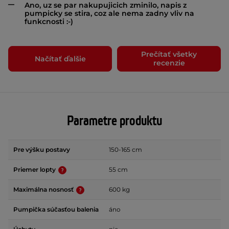
Ano, uz se par nakupujicich zminilo, napis z
pumpicky se stira, coz ale nema zadny vliv na
funkcnosti :-)
Prečítať všetky
Načítať ďalšie
recenzie
Parametre produktu
Pre výšku postavy
150-165 cm
Priemer lopty
55 cm
Maximálna nosnosť
600 kg
Pumpička súčasťou balenia
áno