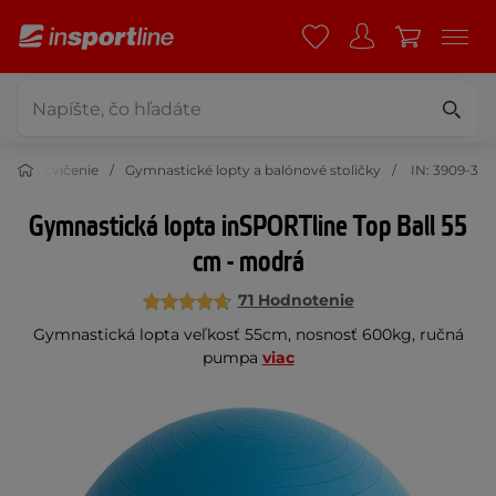
ky na cvičenie
Gymnastické lopty a balónové stoličky
IN: 3909-3
Gymnastická lopta inSPORTline Top Ball 55
cm - modrá
71 Hodnotenie
Gymnastická lopta veľkosť 55cm, nosnosť 600kg, ručná
pumpa
viac