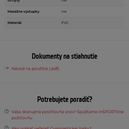
Úchyty
nie
Masážne výstupky
nie
Materiál
PVC
Dokumenty na stiahnutie
Návod na použitie (.pdf)
Potrebujete poradiť?
Vaša dostupná posilňovňa snov! Spúšťame inSPORTline
požičovňu
Ako vybrať veľkosť Gymnastickej lopty?