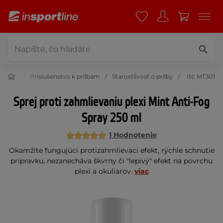
prilby
Príslušenstvo k prilbám
Starostlivosť o prilby
IN: MT301
Sprej proti zahmlievaniu plexi Mint Anti-Fog
Spray 250 ml
1 Hodnotenie
Okamžite fungujúci protizahmlievací efekt, rýchle schnutie
prípravku, nezanecháva škvrny či "lepivý" efekt na povrchu
plexi a okuliarov.
viac