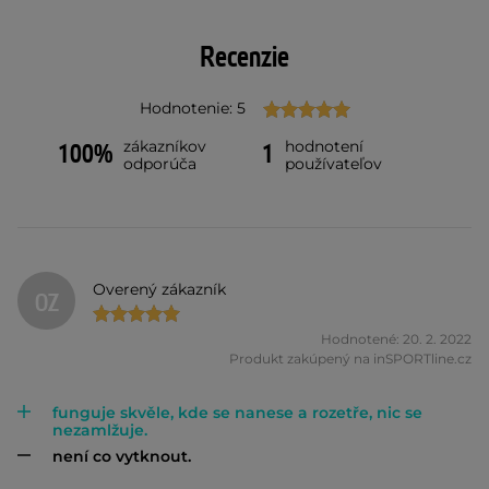
Recenzie
Hodnotenie: 5
zákazníkov
hodnotení
100%
1
odporúča
používateľov
Overený zákazník
OZ
Hodnotené: 20. 2. 2022
Produkt zakúpený na inSPORTline.cz
funguje skvěle, kde se nanese a rozetře, nic se
nezamlžuje.
není co vytknout.