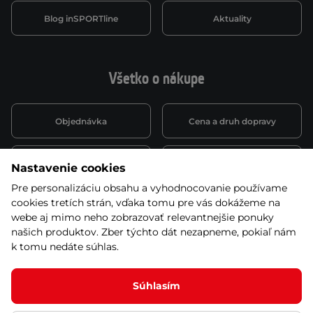
Blog inSPORTline
Aktuality
Všetko o nákupe
Objednávka
Cena a druh dopravy
Spôsob platby
Vernostný systém
Nastavenie cookies
Pre personalizáciu obsahu a vyhodnocovanie používame
cookies tretích strán, vďaka tomu pre vás dokážeme na
Montáž a servis
Reklamácie a záruka
webe aj mimo neho zobrazovať relevantnejšie ponuky
našich produktov. Zber týchto dát nezapneme, pokiaľ nám
k tomu nedáte súhlas.
Kariéra
Obchodné podmienky
Súhlasím