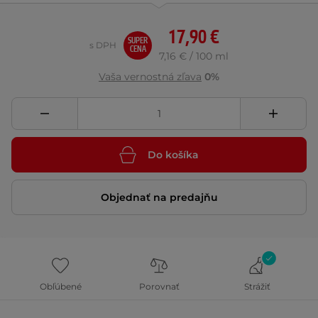
17,90 €
SUPER
s DPH
CENA
7,16 € / 100 ml
Vaša vernostná zľava
0%
Do košíka
Objednať na predajňu
Obľúbené
Porovnať
Strážiť