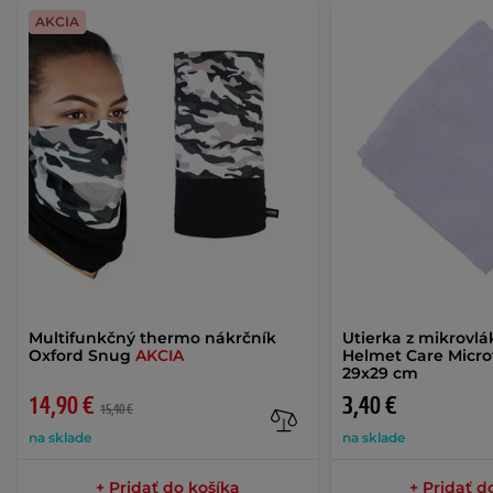
AKCIA
Multifunkčný thermo nákrčník
Utierka z mikrovl
Oxford Snug
AKCIA
Helmet Care Micro
29x29 cm
14,90 €
3,40 €
15,40 €
na sklade
na sklade
+ Pridať do košíka
+ Pridať d