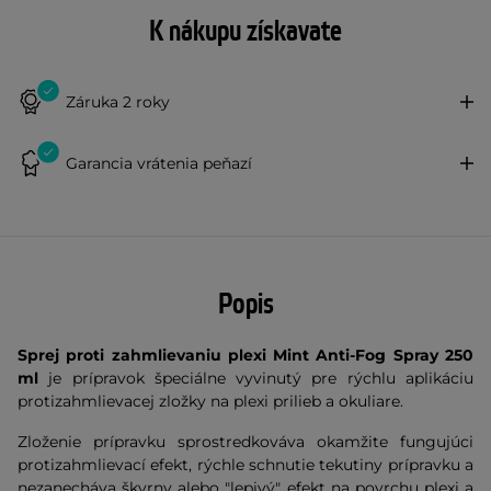
K nákupu získavate
Záruka 2 roky
Garancia vrátenia peňazí
Popis
Sprej proti zahmlievaniu plexi Mint Anti-Fog Spray 250
ml
je prípravok špeciálne vyvinutý pre rýchlu aplikáciu
protizahmlievacej zložky na plexi prilieb a okuliare.
Zloženie prípravku sprostredkováva okamžite fungujúci
protizahmlievací efekt, rýchle schnutie tekutiny prípravku a
nezanecháva škvrny alebo "lepivý" efekt na povrchu plexi a