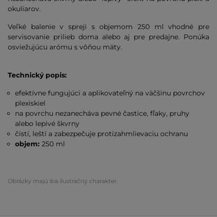
okuliarov.
Veľké balenie v spreji s objemom 250 ml vhodné pre
servisovanie prilieb doma alebo aj pre predajne. Ponúka
osviežujúcu arómu s vôňou mäty.
Technický popis:
efektívne fungujúci a aplikovateľný na väčšinu povrchov
plexiskiel
na povrchu nezanecháva pevné častice, fľaky, pruhy
alebo lepivé škvrny
čistí, leští a zabezpečuje protizahmlievaciu ochranu
objem:
250 ml
Obrázky majú iba ilustračný charakter.