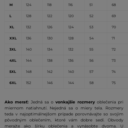
M
124
118
116
51
68
L
128
122
120
52
69
XL
132
126
124
53
70
XXL
136
130
128
54
71
3XL
140
134
132
55
72
4XL
144
138
136
56
73
5XL
148
142
140
57
74
6XL
152
146
144
58
75
Ako merať:
Jedná sa o
vonkajšie rozmery
oblečenia pri
miernom natiahnutí. Nejedná sa o miery tela. Rozmery
teda v najoptimálnejšom prípade porovnávajte so svojim
pôvodným oblečením, ktoré vám dobre sedí. Obvody
merajte ako šírku oblečenia a vynásobte dvoma. U