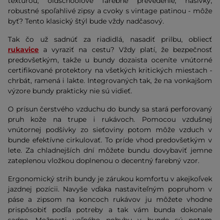
textúrou, oldschoolové farebné prevedenie, nášivky,
robustné spoľahlivé zipsy a cvoky s vintage patinou - môže
byť? Tento klasický štýl bude vždy nadčasový.
Tak čo už sadnúť za riadidlá, nasadiť prilbu, obliecť
rukavice
a vyraziť na cestu? Vždy platí, že bezpečnosť
predovšetkým, takže u bundy dozaista oceníte vnútorné
certifikované protektory na všetkých kritických miestach -
chrbát, ramená i lakte. Integrovaných tak, že na vonkajšom
výzore bundy prakticky nie sú vidieť.
O prísun čerstvého vzduchu do bundy sa stará perforovaný
pruh kože na trupe i rukávoch. Pomocou vzdušnej
vnútornej podšívky zo sieťoviny potom môže vzduch v
bunde efektívne cirkulovať. To príde vhod predovšetkým v
lete. Za chladnejších dní môžete bundu dovybaviť jemne
zateplenou vložkou doplnenou o decentný farebný vzor.
Ergonomický strih bundy je zárukou komfortu v akejkoľvek
jazdnej pozícii. Navyše vďaka nastaviteľným popruhom v
páse a zipsom na koncoch rukávov ju môžete vhodne
prispôsobiť podľa potreby a tak vám bunda dokonale