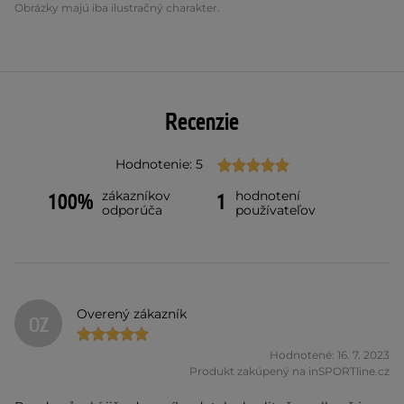
Obrázky majú iba ilustračný charakter.
Recenzie
Hodnotenie: 5
zákazníkov
hodnotení
100%
1
odporúča
používateľov
Overený zákazník
OZ
Hodnotené: 16. 7. 2023
Produkt zakúpený na inSPORTline.cz