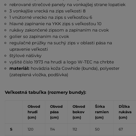
rebrované strečové panely na vonkajšej strane lopatiek
3 vonkajšie vrecká na zips veľkosti 8
1 vnútorné vrecko na zips s veľkosťou 6
hlavné zapínanie na YKK zips s veľkosťou 10
rukávy zakončené zipsom a zapínaním na cvok
golier so zapínaním na cvok
regulačné prúžky na suchý zips v oblasti pása na
upravenie veľkosti
štýlové nášivky
vyšité číslo 1973 na hrudi a logo W-TEC na chrbte
materiál:
hovädzia koža Cowhide (bunda), polyester
(zateplená vložka, podšívka)
Veľkostná tabuľka (rozmery bundy):
Obvod
Obvod
Obvod
Šírka
Dĺžka
hrudi
pása
bokov
ramien
rukáva
(cm)
(cm)
(cm)
(cm)
(cm)
S
120
114
112
50
67