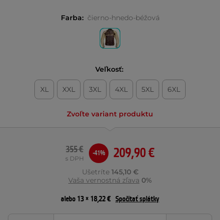
Farba:
čierno-hnedo-béžová
Veľkosť:
XL
XXL
3XL
4XL
5XL
6XL
Zvoľte variant produktu
355 €
209,90 €
-41%
s DPH
Ušetríte
145,10 €
Vaša vernostná zľava
0%
alebo 13 × 18,22 €
Spočítať splátky