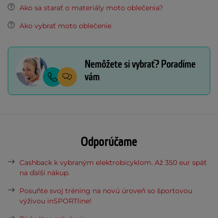
Ako sa starať o materiály moto oblečenia?
Ako vybrať moto oblečenie
Nemôžete si vybrať? Poradíme
vám
Odporúčame
Cashback k vybraným elektrobicyklom. Až 350 eur späť
na ďalší nákup.
Posuňte svoj tréning na novú úroveň so športovou
výživou inSPORTline!