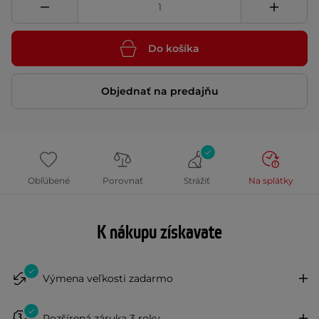
Do košíka
Objednať na predajňu
Obľúbené
Porovnať
Strážiť
Na splátky
K nákupu získavate
Výmena veľkosti zadarmo
Rozšírená záruka 3 roky