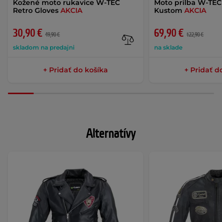
Kožené moto rukavice W-TEC
Moto prilba W-TEC
Retro Gloves
AKCIA
Kustom
AKCIA
30,90 €
69,90 €
49,90 €
122,90 €
skladom na predajni
na sklade
+ Pridať do košíka
+ Pridať d
Alternatívy