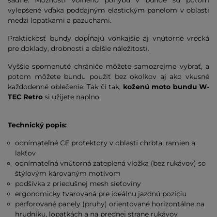
sadne. Možnosti voľného pohybu v bunde sú potom
vylepšené vďaka poddajným elastickým panelom v oblasti
medzi lopatkami a pazuchami.
Praktickosť bundy dopĺňajú vonkajšie aj vnútorné vrecká
pre doklady, drobnosti a ďalšie náležitosti.
Vyššie spomenuté chrániče môžete samozrejme vybrať, a
potom môžete bundu
použiť bez okolkov aj ako vkusné
každodenné oblečenie. Tak či tak,
koženú moto bundu W-
TEC Retro
si užijete naplno.
Technický popis:
odnímateľné CE protektory v oblasti chrbta, ramien a
lakťov
odnímateľná vnútorná zateplená vložka (bez rukávov) so
štýlovým károvaným motívom
podšívka z priedušnej mesh sieťoviny
ergonomicky tvarovaná pre ideálnu jazdnú pozíciu
perforované panely (pruhy) orientované horizontálne na
hrudníku, lopatkách a na prednej strane rukávov