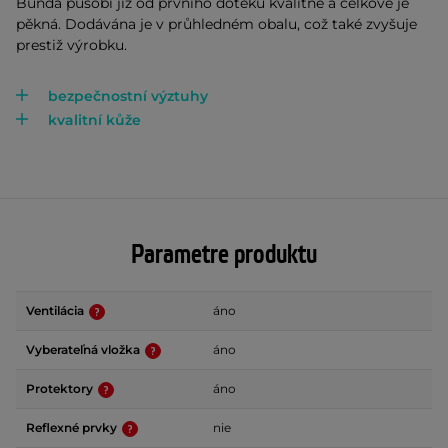
Bunda působí již od prvního doteku kvalitně a celkově je
pěkná. Dodávána je v průhledném obalu, což také zvyšuje
prestiž výrobku.
bezpečnostní výztuhy
kvalitní kůže
Parametre produktu
Ventilácia
áno
Vyberateľná vložka
áno
Protektory
áno
Reflexné prvky
nie