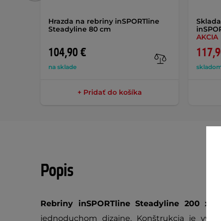
Hrazda na rebriny inSPORTline
Sklada
Steadyline 80 cm
inSPOR
AKCIA
104,90 €
117,9
na sklade
skladom
+ Pridať do košíka
Popis
Rebriny inSPORTline Steadyline 200 x 
jednoduchom dizajne. Konštrukcia je vyro