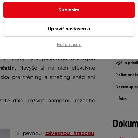
Šírka
rodný materiál zaručuje
zdravotnú
Súhlasím
Maximálna 
ho laku
a zvyšuje jeho odolnosť voči
duchá a zvládne ju každý.
Materiál sto
Upraviť nastavenia
Materiál pri
 sú nenáročné na údržbu. Vďaka vysokej
Nesúhlasím
 stanú sa tak nenahraditeľnou súčasťou
Šírka priečk
lé pre komplexné
posilnenie brušných
Výška prieč
čatín.
Navyše si na nich efektívne
Počet prieč
ôcka pre tréning a strečing snáď ani
Rozostup p
Hĺbka
žete ďalej rozšíriť pomocou rôzneho
Dokume
S pevnou
závesnou hrazdou
,