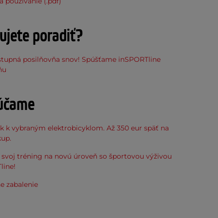
 používanie (.pdf)
ujete poradiť?
stupná posilňovňa snov! Spúšťame inSPORTline
ňu
účame
k k vybraným elektrobicyklom. Až 350 eur späť na
kup.
svoj tréning na novú úroveň so športovou výživou
line!
e zabalenie