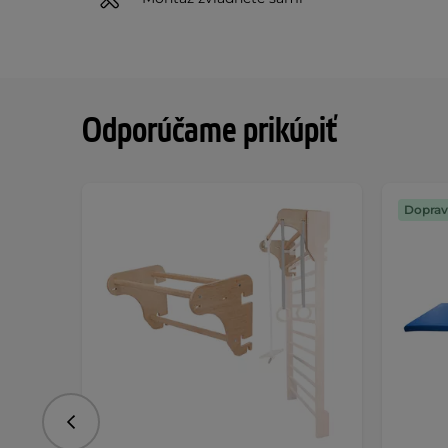
Odporúčame prikúpiť
Doprav
Predchádzajúce