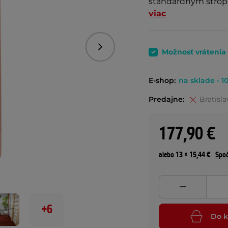
štandardným stropo
viac
Nasledujúce
Možnosť vrátenia
E-shop:
na sklade - 10
Predajne:
Bratisla
177,90 €
alebo 13 × 15,44 €
Spoč
+6
Do k