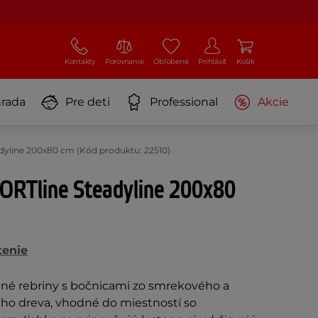
Kontakty
Porovnanie
Obľúbené
Prihlásiť
Košík
rada
Pre deti
Professional
Akcie
dyline 200x80 cm (Kód produktu: 22510)
PORTline Steadyline 200x80
tenie
né rebriny s bočnicami zo smrekového a
ho dreva, vhodné do miestností so