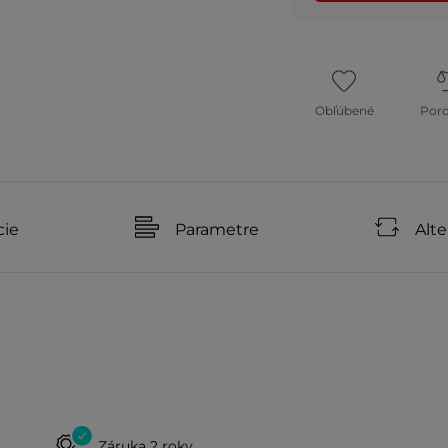
Obľúbené
Por
cie
Parametre
Alte
Záruka 2 roky