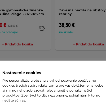
cia gymnastická žinenka
Závesná hrazda na ribstoly 
Tline Pliago 180x60x5 cm
rebriny
0 €
38,30 €
128,90 €
 na predajni
na sklade
+ Pridať do košíka
+ Pridať do košíka
Nastavenie cookies
Parame
Pre personalizáciu obsahu a vyhodnocovanie používame
cookies tretích strán, vďaka tomu pre vás dokážeme na webe
aj mimo neho zobrazovať relevantnejšie ponuky našich
produktov. Zber týchto dát nezapneme, pokiaľ nám k tomu
80 cm
sú kvalitné domáce rebriny v
Výška konš
nedáte súhlas.
bená zo svetlého smrekového dreva,