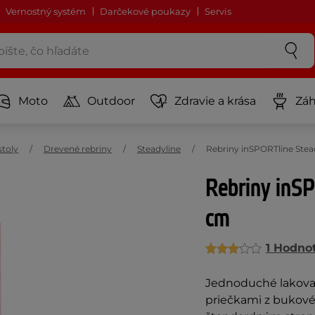
Vernostný systém
Darčekové poukazy
Servis
Moto
Outdoor
Zdravie a krása
Záh
stoly
Drevené rebriny
Steadyline
Rebriny inSPORTline Stea
Rebriny inS
cm
1 Hodno
Jednoduché lakova
priečkami z bukové