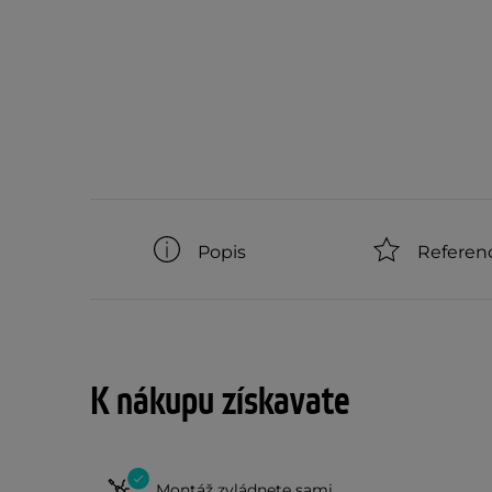
Popis
Referen
K nákupu získavate
Montáž zvládnete sami