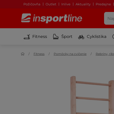
Požičovňa
Outlet
Inlive
Aktuality
Predajne
Fitness
Šport
Cyklistika
Fitness
Pomôcky na cvičenie
Rebriny, rib