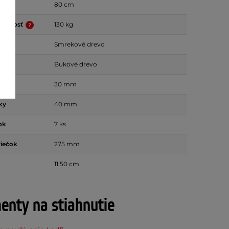
80 cm
nosnosť
130 kg
jky
Smrekové drevo
ečok
Bukové drevo
y
30 mm
ky
40 mm
ok
7 ks
riečok
275 mm
11.50 cm
nty na stiahnutie