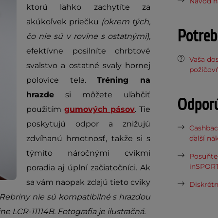
Návod na
ktorú ľahko zachytíte za
akúkoľvek priečku
(okrem tých,
Potreb
čo nie sú v rovine s ostatnými),
efektívne posilníte chrbtové
Vaša do
svalstvo a ostatné svaly hornej
požičov
polovice tela.
Tréning na
hrazde
si môžete uľahčiť
Odpor
použitím
gumových pásov
. Tie
poskytujú odpor a znižujú
Cashbac
zdvíhanú hmotnosť, takže si s
ďalší ná
týmito náročnými cvikmi
Posuňte 
inSPORT
poradia aj úplní začiatočníci. Ak
sa vám naopak zdajú tieto cviky
Diskrétn
Rebriny nie sú kompatibilné s hrazdou
e LCR-11114B. Fotografia je ilustračná.