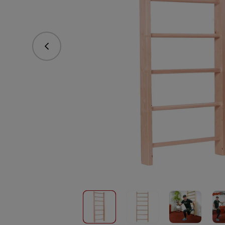
Predchádzajúce