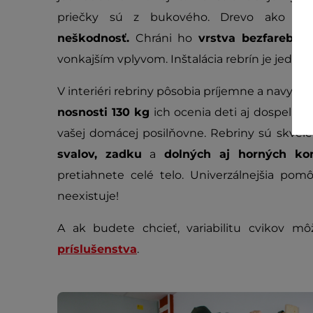
priečky sú z bukového. Drevo ako prí
neškodnosť.
Chráni ho
vrstva bezfarebné
vonkajším vplyvom. Inštalácia rebrín je jedno
V interiéri rebriny pôsobia príjemne a navyše
nosnosti 130 kg
ich ocenia deti aj dospelí a
vašej domácej posilňovne. Rebriny sú skve
svalov, zadku
a
dolných aj horných kon
pretiahnete celé telo. Univerzálnejšia pom
neexistuje!
A ak budete chcieť, variabilitu cvikov mô
príslušenstva
.