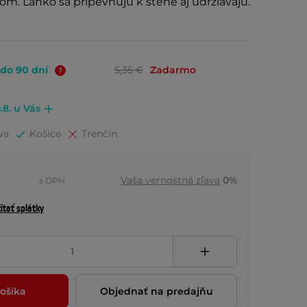
m. Ľahko sa pripevňujú k stene aj udržiavajú.
 do 90 dní
5,35 €
Zadarmo
.8. u Vás
va
Košice
Trenčín
Vaša vernostná zľava
0%
s DPH
ítať splátky
ošíka
Objednať na predajňu