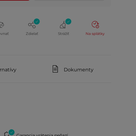
ovnať
Zdielať
Strážiť
Na splátky
rnatívy
Dokumenty
Garancia vrátenia peňazí