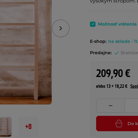
vysokým stropom. Ľ
Možnosť vrátenia
Nasledujúce
E-shop:
na sklade - 11
Predajne:
Bratisla
209,90 €
alebo 13 × 18,22 €
Spoč
Do k
+8