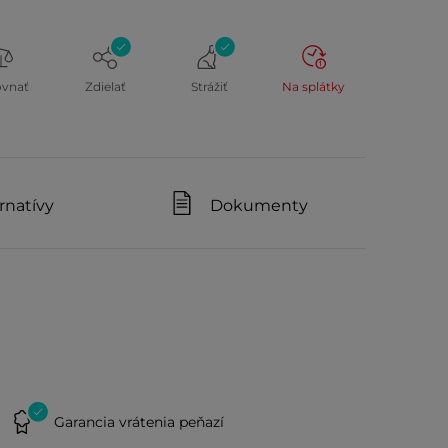
ovnať
Zdielať
Strážiť
Na splátky
rnatívy
Dokumenty
Garancia vrátenia peňazí