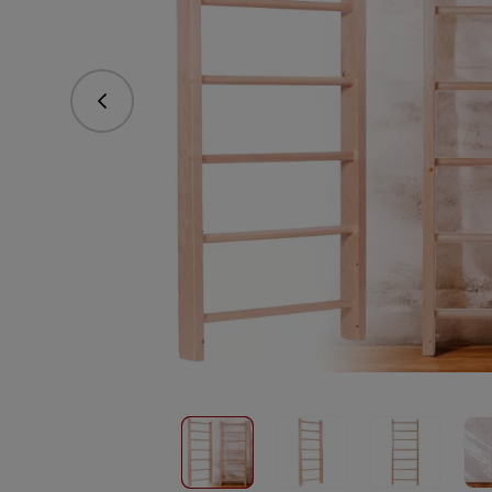
Predchádzajúce