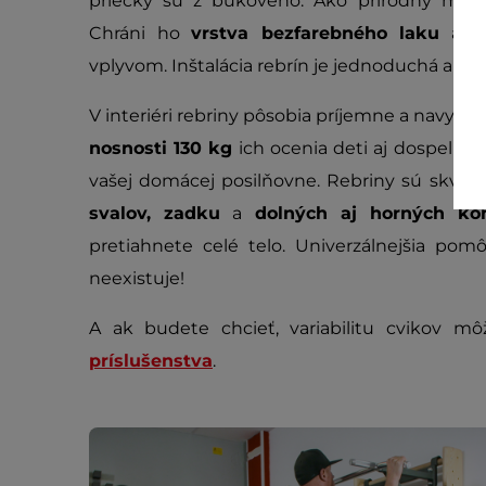
priečky sú z bukového. Ako prírodný mate
Chráni ho
vrstva bezfarebného laku
a zv
vplyvom. Inštalácia rebrín je jednoduchá a zvl
V interiéri rebriny pôsobia príjemne a navyše
nosnosti 130 kg
ich ocenia deti aj dospelí a
vašej domácej posilňovne. Rebriny sú skve
svalov, zadku
a
dolných aj horných kon
pretiahnete celé telo. Univerzálnejšia pom
neexistuje!
A ak budete chcieť, variabilitu cvikov mô
príslušenstva
.