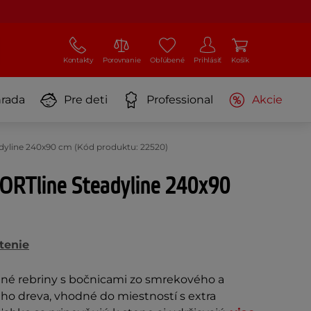
Kontakty
Porovnanie
Obľúbené
Prihlásiť
Košík
rada
Pre deti
Professional
Akcie
dyline 240x90 cm (Kód produktu: 22520)
PORTline Steadyline 240x90
tenie
né rebriny s bočnicami zo smrekového a
ho dreva, vhodné do miestností s extra