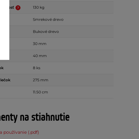
nosnosť
130 kg
jky
Smrekové drevo
ečok
Bukové drevo
y
30 mm
ky
40 mm
ok
8 ks
riečok
275 mm
11.50 cm
nty na stiahnutie
 používanie (.pdf)