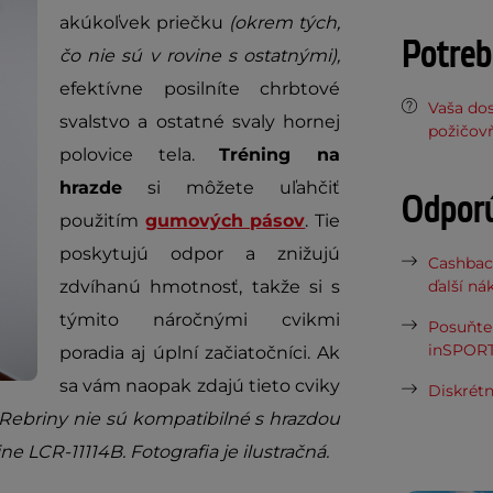
akúkoľvek priečku
(okrem tých,
Potreb
čo nie sú v rovine s ostatnými),
efektívne posilníte chrbtové
Vaša do
svalstvo a ostatné svaly hornej
požičov
polovice tela.
Tréning na
hrazde
si môžete uľahčiť
Odpor
použitím
gumových pásov
. Tie
poskytujú odpor a znižujú
Cashbac
zdvíhanú hmotnosť, takže si s
ďalší ná
týmito náročnými cvikmi
Posuňte 
inSPORT
poradia aj úplní začiatočníci. Ak
sa vám naopak zdajú tieto cviky
Diskrétn
Rebriny nie sú kompatibilné s hrazdou
e LCR-11114B. Fotografia je ilustračná.