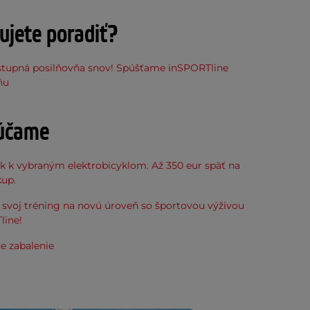
ujete poradiť?
stupná posilňovňa snov! Spúšťame inSPORTline
ňu
účame
k k vybraným elektrobicyklom. Až 350 eur späť na
kup.
svoj tréning na novú úroveň so športovou výživou
line!
e zabalenie