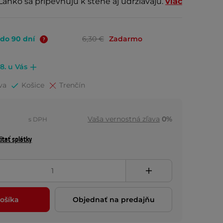
ahko sa pripevňujú k stene aj udržiavajú.
viac
 do 90 dní
6,30 €
Zadarmo
.8. u Vás
va
Košice
Trenčín
Vaša vernostná zľava
0%
s DPH
ítať splátky
ošíka
Objednať na predajňu