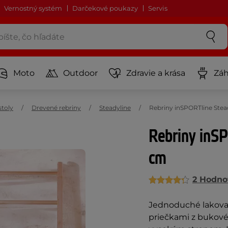
Vernostný systém
Darčekové poukazy
Servis
Moto
Outdoor
Zdravie a krása
Záh
stoly
Drevené rebriny
Steadyline
Rebriny inSPORTline Stea
Rebriny inS
cm
2 Hodno
Jednoduché lakova
priečkami z bukové