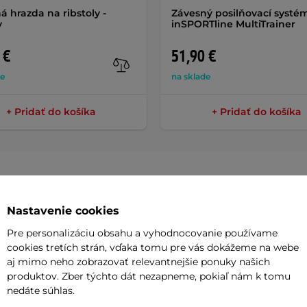
á hrazda na ribstoly -
Závesný posilňovací systé
y
inSPORTline MultiTrainer
 €
51,90 €
de
na sklade
+ Pridať do košíka
+ Pridať do košíka
Nastavenie cookies
Parame
Pre personalizáciu obsahu a vyhodnocovanie používame
cookies tretích strán, vďaka tomu pre vás dokážeme na webe
aj mimo neho zobrazovať relevantnejšie ponuky našich
90 cm
sú kvalitné domáce rebriny v
Výška konš
produktov. Zber týchto dát nezapneme, pokiaľ nám k tomu
bená zo svetlého smrekového dreva,
nedáte súhlas.
Šírka