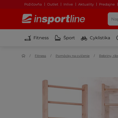
Požičovňa
Outlet
Inlive
Aktuality
Predajne
Fitness
Šport
Cyklistika
Fitness
Pomôcky na cvičenie
Rebriny, rib