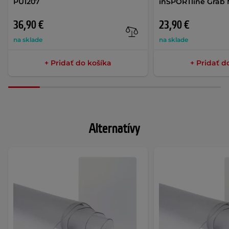
PU1207
inSPORTline Grab 
36,90 €
23,90 €
na sklade
na sklade
+ Pridať do košíka
+ Pridať d
Alternatívy