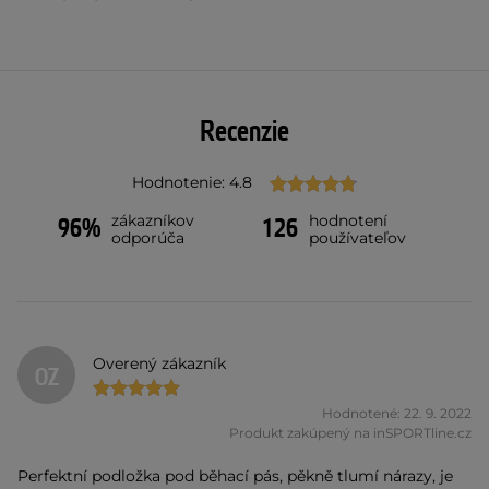
Recenzie
Hodnotenie: 4.8
zákazníkov
hodnotení
96%
126
odporúča
používateľov
Overený zákazník
OZ
Hodnotené: 22. 9. 2022
Produkt zakúpený na inSPORTline.cz
Perfektní podložka pod běhací pás, pěkně tlumí nárazy, je