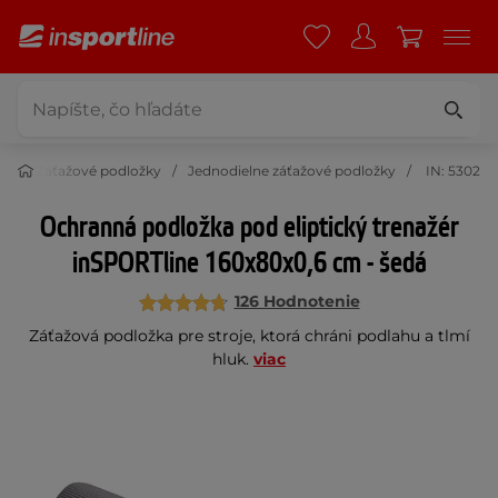
ry
Záťažové podložky
Jednodielne záťažové podložky
IN: 5302
Ochranná podložka pod eliptický trenažér
inSPORTline 160x80x0,6 cm - šedá
126 Hodnotenie
Záťažová podložka pre stroje, ktorá chráni podlahu a tlmí
hluk.
viac