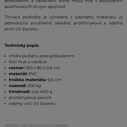
poškodením a vibráciami, ktoré môžu mať s používaním
posilňovacích strojov spojitosť.
Tlmiaca podložka je vyrobená z odolného materiálu, je
jednoducho použiteľná, skladná, protišmyková a odolná
proti UV žiareniu.
Technický popis:
chráni podlahu pred poškodením
tlmí hluk a vibrácie
rozmer:
160 x 80 x 0,6 cm
materiál:
PVC
hrúbka materiálu:
0,6 cm
nosnosť:
200 kg
hmotnosť:
cca 1400 g
protišmykový povrch
odolný voči UV žiareniu
Obrázky majú iba ilustračný charakter.