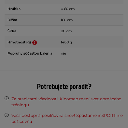
Hrúbka
0.60 cm
Dĺžka
160 cm
Šírka
80 cm
Hmotnosť (g)
1400 g
Popruhy súčasťou balenia
nie
Potrebujete poradiť?
Za hranicami všednosti: Kinomap mení svet domáceho
tréningu
Vaša dostupná posilňovňa snov! Spúšťame inSPORTline
požičovňu