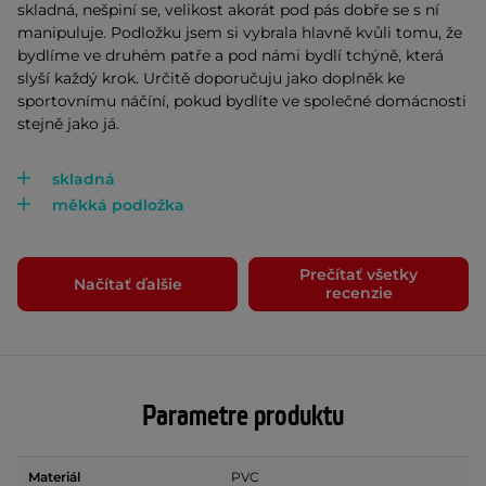
skladná, nešpiní se, velikost akorát pod pás dobře se s ní
manipuluje. Podložku jsem si vybrala hlavně kvůli tomu, že
bydlíme ve druhém patře a pod námi bydlí tchýně, která
slyší každý krok. Určitě doporučuju jako doplněk ke
sportovnímu náčíní, pokud bydlíte ve společné domácnosti
stejně jako já.
skladná
měkká podložka
Prečítať všetky
Načítať ďalšie
recenzie
Parametre produktu
Materiál
PVC