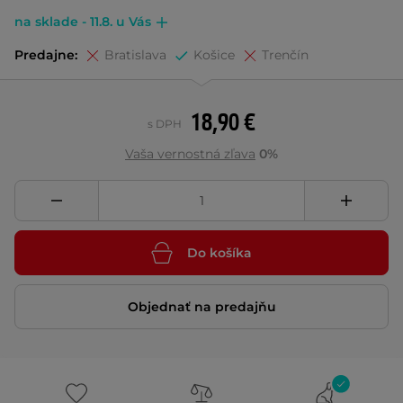
na sklade - 11.8. u Vás
Predajne:
Bratislava
Košice
Trenčín
18,90 €
s DPH
Vaša vernostná zľava
0%
Do košíka
Objednať na predajňu