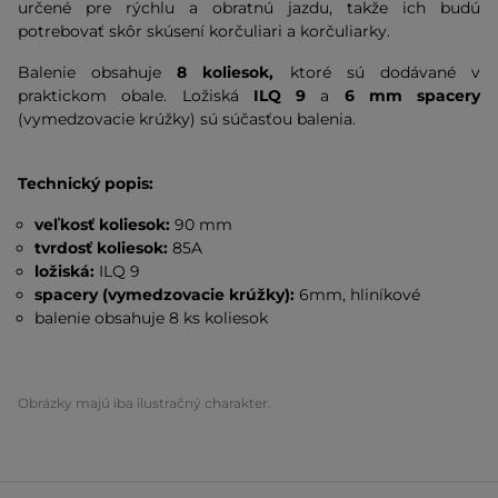
určené pre rýchlu a obratnú jazdu, takže ich budú
potrebovať skôr skúsení korčuliari a korčuliarky.
Balenie obsahuje
8 koliesok,
ktoré sú dodávané v
praktickom obale. Ložiská
ILQ 9
a
6 mm spacery
(vymedzovacie krúžky) sú súčasťou balenia.
Technický popis:
veľkosť koliesok:
90 mm
tvrdosť koliesok:
85A
ložiská:
ILQ 9
spacery (vymedzovacie krúžky):
6mm, hliníkové
balenie obsahuje 8 ks koliesok
Obrázky majú iba ilustračný charakter.