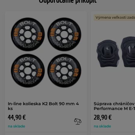
Odporúčame prikúpiť
Výmena veľkosti za
In-line kolieska K2 Bolt 90 mm 4
Súprava chráničov
ks
Performance M E-
44,90 €
28,90 €
na sklade
na sklade