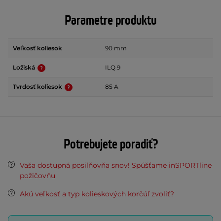
Parametre produktu
Veľkosť koliesok
90 mm
Ložiská
ILQ 9
Tvrdosť koliesok
85 A
Potrebujete poradiť?
Vaša dostupná posilňovňa snov! Spúšťame inSPORTline
požičovňu
Akú veľkosť a typ kolieskových korčúľ zvoliť?