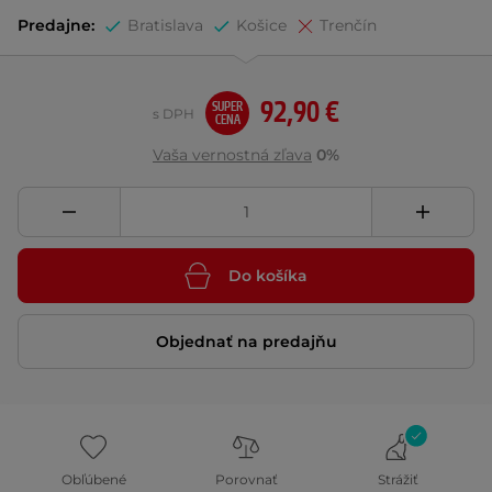
Predajne:
Bratislava
Košice
Trenčín
92,90 €
SUPER
s DPH
CENA
Vaša vernostná zľava
0%
Do košíka
Objednať na predajňu
Obľúbené
Porovnať
Strážiť