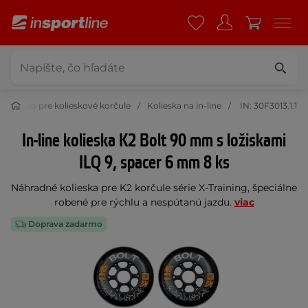
Všetko pre kolieskové korčule
Kolieska na in-line
IN: 30F3013.1.1
In-line kolieska K2 Bolt 90 mm s ložiskami
ILQ 9, spacer 6 mm 8 ks
Náhradné kolieska pre K2 korčule série X-Training, špeciálne
robené pre rýchlu a nespútanú jazdu.
viac
Doprava zadarmo