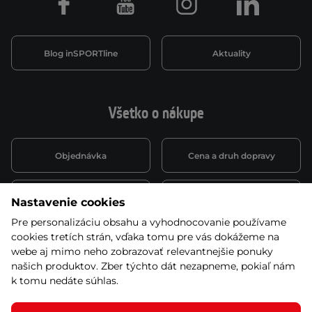
Facebook
Youtube
Instagram
LinkedIn
Blog inSPORTline
Aktuality
Všetko o nákupe
Objednávka
Cena a druh dopravy
Spôsob platby
Vernostný systém
Nastavenie cookies
Pre personalizáciu obsahu a vyhodnocovanie používame
cookies tretích strán, vďaka tomu pre vás dokážeme na
Montáž a servis
Reklamácie a záruka
webe aj mimo neho zobrazovať relevantnejšie ponuky
našich produktov. Zber týchto dát nezapneme, pokiaľ nám
k tomu nedáte súhlas.
Kariéra
Obchodné podmienky