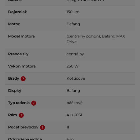
Dojazd až
150 km
Motor
Bafang
Model motora
(centrálny pohon), Bafang MAX
Drive
Prenos sily
centrálny
Výkon motora
250 W
Brzdy
Kotúčové
Displej
Bafang
Typ radenia
páčkové
Rám
Alu 6061
Počet prevodov
11
Odpružená vidlica
áno