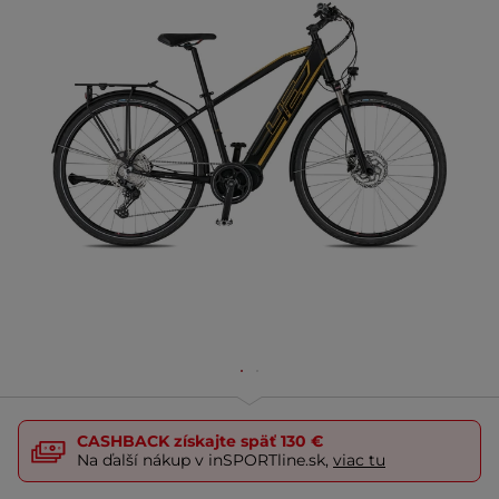
CASHBACK
získajte späť
130 €
Na ďalší nákup v inSPORTline.sk,
viac tu