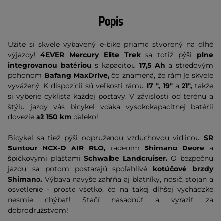
Popis
Užite si skvele vybavený e-bike priamo stvorený na dlhé
výjazdy!
4EVER Mercury Elite Trek
sa totiž pýši
plne
integrovanou batériou
s kapacitou
17,5 Ah
a stredovým
pohonom
Bafang MaxDrive,
čo znamená, že rám je skvele
vyvážený. K dispozícii sú veľkosti rámu
17 ",
19"
a
21
",
takže
si vyberie cyklista každej postavy. V závislosti od terénu a
štýlu jazdy vás bicykel vďaka vysokokapacitnej batérii
dovezie
až 150 km
ďaleko!
Bicykel sa tiež pýši odpruženou vzduchovou vidlicou
SR
Suntour NCX-D AIR RLO,
radením
Shimano Deore
a
špičkovými plášťami
Schwalbe Landcruiser.
O bezpečnú
jazdu sa potom postarajú spoľahlivé
kotúčové brzdy
Shimano.
Výbava navyše zahŕňa aj blatníky, nosič, stojan a
osvetlenie - proste všetko, čo na takej dlhšej vychádzke
nesmie chýbať! Stačí nasadnúť a vyraziť za
dobrodružstvom!