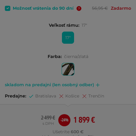
Možnosť vrátenia do 90 dní
56,95 €
Zadarmo
Veľkosť rámu:
17"
17"
Farba:
čierna/zlatá
skladom na predajni (len osobný odber)
Predajne:
Bratislava
Košice
Trenčín
2 499 €
1 899 €
-24%
s DPH
Ušetríte
600 €