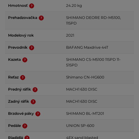
Hmotnosť
24.20 kg
Prehadzovačka
SHIMANO DEORE RD-M5100,
11SPD
Modelový rok
2021
Prevodník
BAFANG Maxdrive 44T
Kazeta
SHIMANO CS-M5100 11SPD 11-
51SPD
Reťaz
Shimano CN-HG600
Predný ráfik
MACH1 630 DISC
Zadný ráfik
MACH1 630 DISC
Brzdové páky
SHIMANO BL-MT201
Pedále
UNION SP-600
Riadidlá
4EX sand blasted