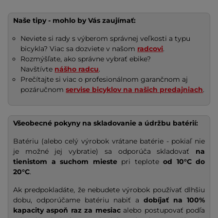
Naše tipy - mohlo by Vás zaujímať:
Neviete si rady s výberom správnej veľkosti a typu
bicykla? Viac sa dozviete v našom
radcovi
.
Rozmýšľate, ako správne vybrať ebike?
Navštívte
nášho radcu
.
Prečítajte si viac o profesionálnom garančnom aj
pozáručnom
servise bicyklov na našich predajniach
.
Všeobecné pokyny na skladovanie a údržbu batérií:
Batériu (alebo celý výrobok vrátane batérie - pokiaľ nie
je možné jej vybratie) sa odporúča skladovať
na
tienistom a suchom mieste
pri teplote
od 10°C do
20°C
.
Ak predpokladáte, že nebudete výrobok používať dlhšiu
dobu, odporúčame batériu nabiť a
dobíjať na
100%
kapacity
aspoň raz za mesiac
alebo postupovať podľa