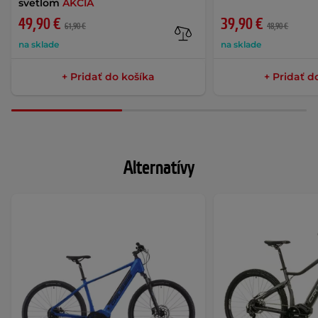
svetlom
AKCIA
49,90 €
39,90 €
61,90 €
48,90 €
na sklade
na sklade
+ Pridať do košíka
+ Pridať d
Alternatívy