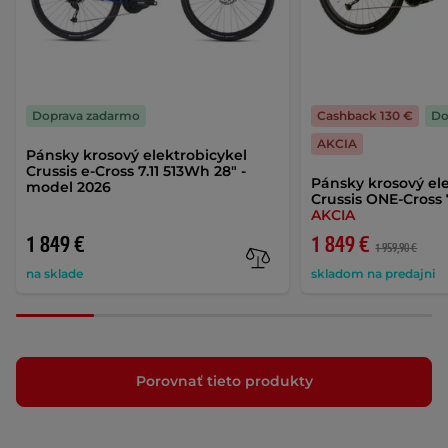
Doprava zadarmo
Cashback 130 €
Do
AKCIA
Pánsky krosový elektrobicykel
Crussis e-Cross 7.11 513Wh 28" -
Pánsky krosový el
model 2026
Crussis ONE-Cross 
AKCIA
1 849 €
1 849 €
1 959,90 €
na sklade
skladom na predajni
Porovnať tieto produkty