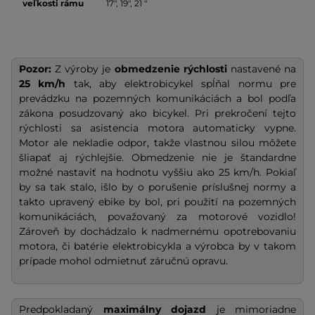
veľkosti rámu
17", 19", 21 "
Pozor:
Z výroby je
obmedzenie rýchlosti
nastavené na
25 km/h
tak, aby elektrobicykel spĺňal normu pre
prevádzku na pozemných komunikáciách a bol podľa
zákona posudzovaný ako bicykel. Pri prekročení tejto
rýchlosti sa asistencia motora automaticky vypne.
Motor ale nekladie odpor, takže vlastnou silou môžete
šliapať aj rýchlejšie. Obmedzenie nie je štandardne
možné nastaviť na hodnotu vyššiu ako 25 km/h. Pokiaľ
by sa tak stalo, išlo by o porušenie príslušnej normy a
takto upravený ebike by bol, pri použití na pozemných
komunikáciách, považovaný za motorové vozidlo!
Zároveň by dochádzalo k nadmernému opotrebovaniu
motora, či batérie elektrobicykla a výrobca by v takom
prípade mohol odmietnuť záručnú opravu.
Predpokladaný
maximálny dojazd
je mimoriadne