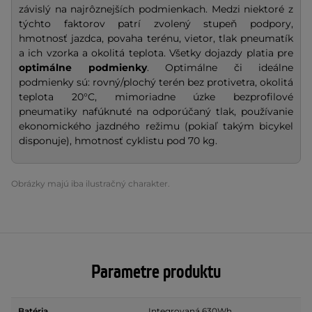
závislý na najrôznejších podmienkach. Medzi niektoré z
týchto faktorov patrí zvolený stupeň podpory,
hmotnosť jazdca, povaha terénu, vietor, tlak pneumatík
a ich vzorka a okolitá teplota. Všetky dojazdy platia pre
optimálne podmienky
. Optimálne či ideálne
podmienky sú: rovný/plochý terén bez protivetra, okolitá
teplota 20°C, mimoriadne úzke bezprofilové
pneumatiky nafúknuté na odporúčaný tlak, používanie
ekonomického jazdného režimu (pokiaľ takým bicykel
disponuje), hmotnosť cyklistu pod 70 kg.
Obrázky majú iba ilustračný charakter.
Parametre produktu
Batéria
Integrovaná 630Wh