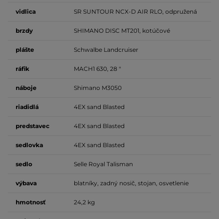
vidlica
SR SUNTOUR NCX-D AIR RLO, odpružená
brzdy
SHIMANO DISC MT201, kotúčové
plášte
Schwalbe Landcruiser
ráfik
MACH1 630, 28 "
náboje
Shimano M3050
riadidlá
4EX sand Blasted
predstavec
4EX sand Blasted
sedlovka
4EX sand Blasted
sedlo
Selle Royal Talisman
výbava
blatníky, zadný nosič, stojan, osvetlenie
hmotnosť
24,2 kg