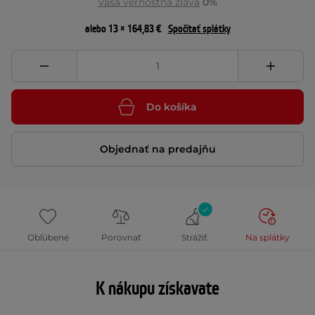
Vaša vernostná zľava
0%
alebo 13 × 164,83 €
Spočítať splátky
Do košíka
Objednať na predajňu
Obľúbené
Porovnať
Strážiť
Na splátky
K nákupu získavate