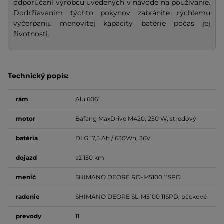
odporúčaní výrobcu uvedených v návode na používanie.
Dodržiavaním týchto pokynov zabránite rýchlemu
vyčerpaniu menovitej kapacity batérie počas jej
životnosti.
Technický popis:
rám
Alu 6061
motor
Bafang MaxDrive M420, 250 W, stredový
batéria
DLG 17,5 Ah / 630Wh, 36V
dojazd
až 150 km
menič
SHIMANO DEORE RD-M5100 11SPD
radenie
SHIMANO DEORE SL-M5100 11SPD, páčkové
prevody
11