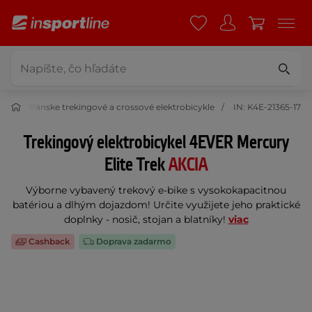
kle
Pánske trekingové a crossové elektrobicykle
IN: K4E-21365-17
Trekingový elektrobicykel 4EVER Mercury
Elite Trek
AKCIA
Výborne vybavený trekový e-bike s vysokokapacitnou
batériou a dlhým dojazdom! Určite využijete jeho praktické
doplnky - nosič, stojan a blatníky!
viac
Cashback
Doprava zadarmo