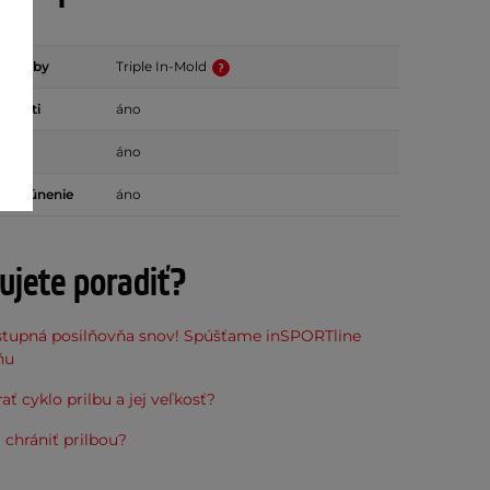
 výroby
Triple In-Mold
eľkosti
áno
áno
é čalúnenie
áno
ujete poradiť?
stupná posilňovňa snov! Spúšťame inSPORTline
ňu
ať cyklo prilbu a jej veľkosť?
 chrániť prilbou?