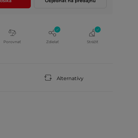
ošíka
Objednať na predajňu
Porovnať
Zdielať
Strážiť
Alternatívy