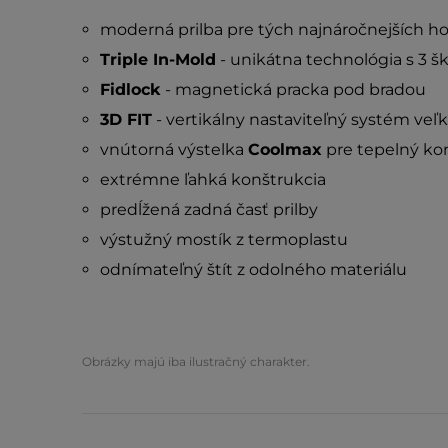
moderná prilba pre tých najnáročnejších h
Triple In-Mold
- unikátna technológia s 3 š
Fidlock
- magnetická pracka pod bradou
3D FIT
- vertikálny nastaviteľný systém veľk
vnútorná výstelka
Coolmax
pre tepelný ko
extrémne ľahká konštrukcia
predĺžená zadná časť prilby
výstužný mostík z termoplastu
odnímateľný štít z odolného materiálu
Obrázky majú iba ilustračný charakter.