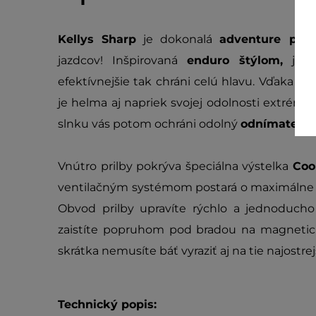
Kellys Sharp
je dokonalá
adventure pril
jazdcov! Inšpirovaná
enduro štýlom,
jej 
efektívnejšie tak chráni celú hlavu. Vďaka špe
je helma aj napriek svojej odolnosti extrémne
slnku vás potom ochráni odolný
odnímateľný 
Vnútro prilby pokrýva špeciálna výstelka
Coo
ventilačným systémom postará o maximálne p
Obvod prilby upravíte rýchlo a jednodu
zaistíte popruhom pod bradou na magneti
skrátka nemusíte báť vyraziť aj na tie najostre
Technický popis: