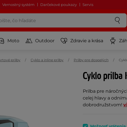
Vernostný systém
Darčekové poukazy
Servis
Moto
Outdoor
Zdravie a krása
Záh
rtové prilby
Cyklo a inline prilby
Prilby pre dospelých
Cykl
Cyklo prilba 
Prilba pre náročnýc
celej hlavy a odní
dobrodružstvom!
v
Možnosť vrátenia