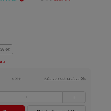
(58-61)
ktu
Vaša vernostná zľava
0%
s DPH