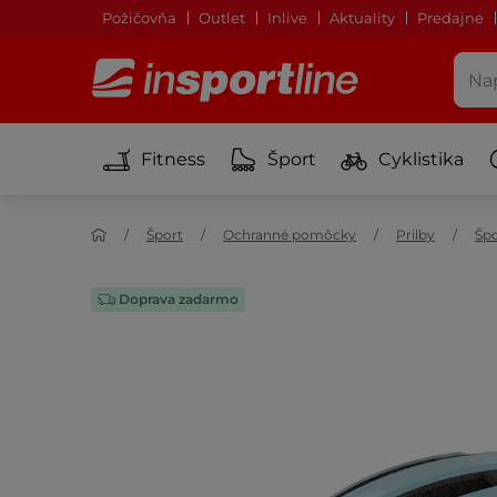
Požičovňa
Outlet
Inlive
Aktuality
Predajne
Fitness
Šport
Cyklistika
Šport
Ochranné pomôcky
Prilby
Špo
Doprava zadarmo