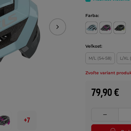
Farba:
Nasledujúce
Veľkosť:
M/L (54-58)
L/XL 
Zvoľte variant produ
79,90 €
+7