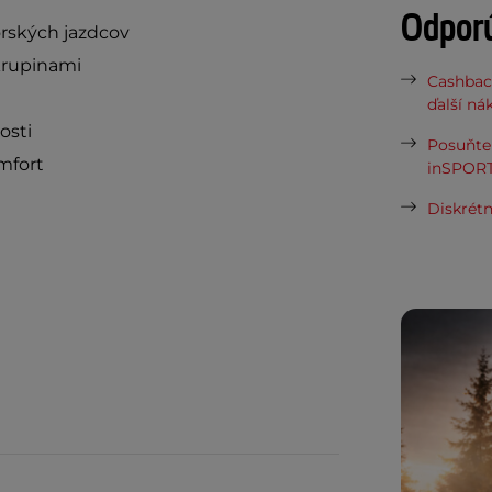
Odpor
orských jazdcov
krupinami
Cashbac
ďalší ná
osti
Posuňte 
mfort
inSPORT
Diskrétn