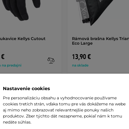
rukavice Kellys Cutout
Rámová brašna Kellys Tria
Eco Large
 €
13,90 €
 na predajni
na sklade
+ Pridať do košíka
+ Pridať do košíka
Nastavenie cookies
Pre personalizáciu obsahu a vyhodnocovanie používame
cookies tretích strán, vďaka tomu pre vás dokážeme na webe
aj mimo neho zobrazovať relevantnejšie ponuky našich
produktov. Zber týchto dát nezapneme, pokiaľ nám k tomu
nedáte súhlas.
Parame