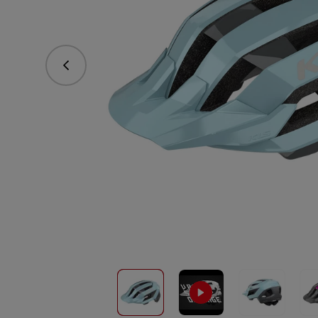
Predchádzajúce