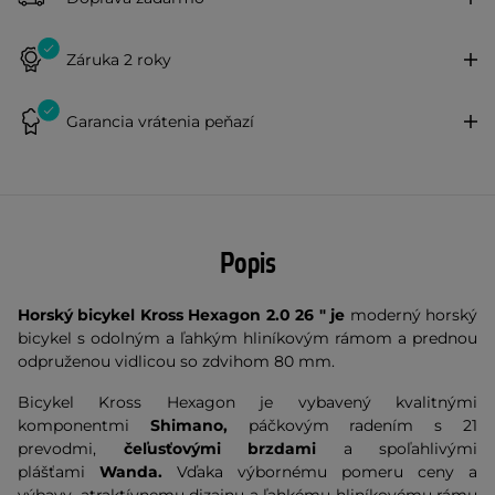
Záruka 2 roky
Garancia vrátenia peňazí
Popis
Horský bicykel Kross Hexagon 2.0 26 " je
moderný horský
bicykel s odolným a ľahkým hliníkovým rámom a prednou
odpruženou vidlicou so zdvihom 80 mm.
Bicykel Kross Hexagon je vybavený kvalitnými
komponentmi
Shimano,
páčkovým radením s 21
prevodmi,
čeľusťovými brzdami
a spoľahlivými
plášťami
Wanda.
Vďaka výbornému pomeru ceny a