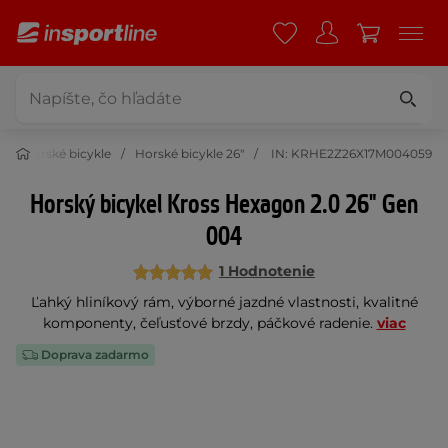
Horské bicykle
Horské bicykle 26"
IN: KRHE2Z26X17M004059
Horský bicykel Kross Hexagon 2.0 26" Gen
004
1 Hodnotenie
Ľahký hliníkový rám, výborné jazdné vlastnosti, kvalitné
komponenty, čeľusťové brzdy, páčkové radenie.
viac
Doprava zadarmo