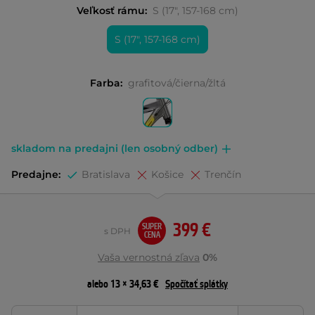
Veľkosť rámu:
S (17", 157-168 cm)
S (17", 157-168 cm)
Farba:
grafitová/čierna/žltá
skladom na predajni (len osobný odber)
Predajne:
Bratislava
Košice
Trenčín
399 €
SUPER
s DPH
CENA
Vaša vernostná zľava
0%
alebo 13 × 34,63 €
Spočítať splátky