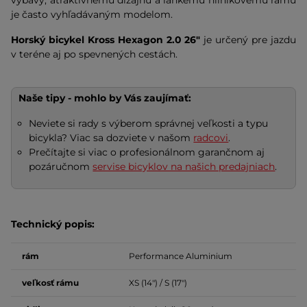
výbavy, atraktívnemu dizajnu a ľahkému hliníkovému rámu
je často vyhľadávaným modelom.
Horský bicykel Kross Hexagon 2.0 26"
je určený pre jazdu
v teréne aj po spevnených cestách.
Naše tipy - mohlo by Vás zaujímať:
Neviete si rady s výberom správnej veľkosti a typu
bicykla? Viac sa dozviete v našom
radcovi
.
Prečítajte si viac o profesionálnom garančnom aj
pozáručnom
servise bicyklov na našich predajniach
.
Technický popis:
rám
Performance Aluminium
veľkosť
rámu
XS (14") / S (17")