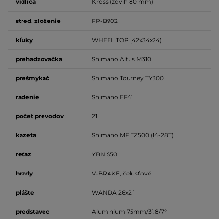
vidlica
Kross (zdvih 80 mm)
stred
.
zloženie
FP-B902
kľuky
WHEEL TOP (42x34x24)
prehadzovačka
Shimano Altus M310
prešmykač
Shimano Tourney TY300
radenie
Shimano EF41
počet
prevodov
21
kazeta
Shimano MF TZ500 (14-28T)
reťaz
YBN S50
brzdy
V-BRAKE, čeľusťové
plášte
WANDA 26x2.1
predstavec
Aluminium 75mm/31.8/7°