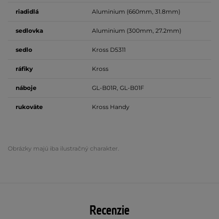
riadidlá
Aluminium (660mm, 31.8mm)
sedlovka
Aluminium (300mm, 27.2mm)
sedlo
Kross D5311
ráfiky
Kross
náboje
GL-B01R, GL-B01F
rukoväte
Kross Handy
Obrázky majú iba ilustračný charakter.
Recenzie