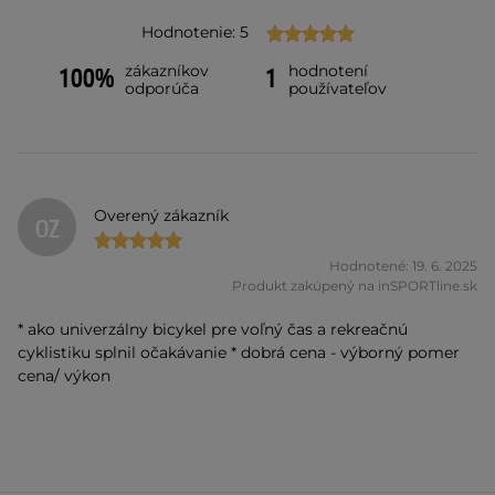
Hodnotenie: 5
zákazníkov
hodnotení
100%
1
odporúča
používateľov
Overený zákazník
OZ
Hodnotené: 19. 6. 2025
Produkt zakúpený na inSPORTline.sk
* ako univerzálny bicykel pre voľný čas a rekreačnú
cyklistiku splnil očakávanie * dobrá cena - výborný pomer
cena/ výkon