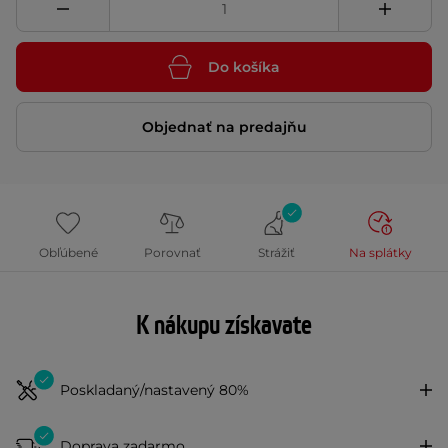
Do košíka
Objednať na predajňu
Obľúbené
Porovnať
Strážiť
Na splátky
K nákupu získavate
Poskladaný/nastavený 80%
Doprava zadarmo