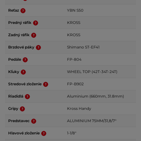
Reťaz
YBN S50
Predný ráfik
KROSS
Zadný ráfik
KROSS
Brzdové páky
Shimano ST-EF41
Pedále
FP-804
Kľuky
WHEEL TOP (42T-34T-24T)
Stredové zloženie
FP-B902
Riadidlá
Aluminium (660mm, 31.8mm)
Gripy
Kross Handy
Predstavec
ALUMINIUM 75MM/31,8/7°
Hlavové zloženie
1-1/8"