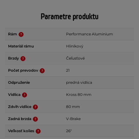
Parametre produktu
Rám
Performance Aluminium
Materiál rámu
Hliníkový
Brzdy
Čeľusťové
Počet prevodov
21
Odpruženie
predná vidlica
Vidlica
Kross 80 mm
Zdvih vidlice
80 mm
Zadná brzda
V-Brake
Veľkosť kolies
26"