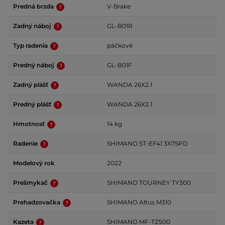
Predná brzda
V-Brake
Zadný náboj
GL-B01R
Typ radenia
páčkové
Predný náboj
GL-B01F
Zadný plášť
WANDA 26X2.1
Predný plášť
WANDA 26X2.1
Hmotnosť
14 kg
Radenie
SHIMANO ST-EF41 3X7SPD
Modelový rok
2022
Prešmykač
SHIMANO TOURNEY TY300
Prehadzovačka
SHIMANO Altus M310
Kazeta
SHIMANO MF-TZ500