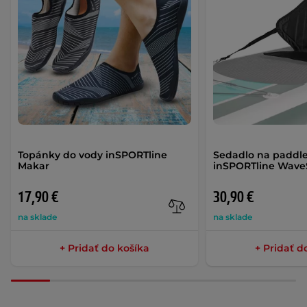
Topánky do vody inSPORTline
Sedadlo na paddl
Makar
inSPORTline Wave
17,90 €
30,90 €
na sklade
na sklade
+ Pridať do košíka
+ Pridať d