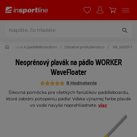
Príslušenstvo k paddleboardom
Ostatné príslušenstvo
IN: 24501-1
Neoprénový plavák na pádlo WORKER
WaveFloater
8 Hodnotenie
Šikovná pomôcka pre všetkých fanúšikov paddleboardu,
ktorá zabráni potopeniu pádla! Vďaka výraznej farbe plavák
vo vode navyše neprehliadnete.
viac