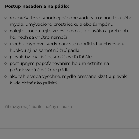
Postup nasadenia na pádlo:
rozmiešajte vo vhodnej nádobe vodu s trochou tekutého
mydla, umývacieho prostriedku alebo šampónu
nalejte trochu tejto zmesi dovnútra plaváka a pretrepte
ho, nech sa vnútro namočí
trochu mydlovej vody naneste napríklad kuchynskou
hubkou aj na samotnú žrď pádla
plavák by mal ísť nasunúť oveľa ľahšie
postupným popoťahovaním ho umiestnite na
požadovanú časť žrde pádla
akonáhle voda vyschne, mydlo prestane kĺzať a plavák
bude držať ako pribitý
Obrázky majú iba ilustračný charakter.