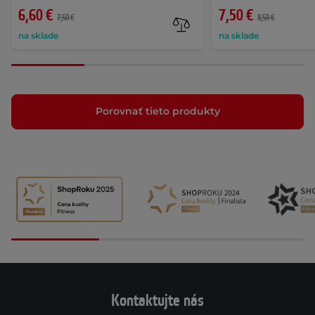
6,60 €
7,50 €
7,50 €
8,50 €
na sklade
na sklade
Porovnať tieto produkty
Kontaktujte nás