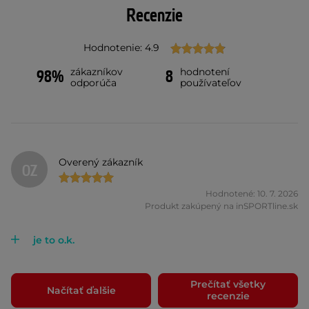
Recenzie
Hodnotenie: 4.9
zákazníkov
hodnotení
98%
8
odporúča
používateľov
Overený zákazník
OZ
Hodnotené: 10. 7. 2026
Produkt zakúpený na inSPORTline.sk
je to o.k.
Prečítať všetky
Načítať ďalšie
recenzie