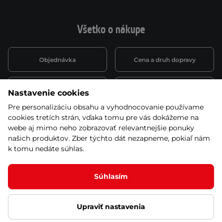
Všetko o nákupe
Objednávka
Cena a druh dopravy
Spôsob platby
Vernostný systém
Nastavenie cookies
Pre personalizáciu obsahu a vyhodnocovanie používame
cookies tretích strán, vďaka tomu pre vás dokážeme na
Montáž a servis
Reklamácie a záruka
webe aj mimo neho zobrazovať relevantnejšie ponuky
našich produktov. Zber týchto dát nezapneme, pokiaľ nám
k tomu nedáte súhlas.
Kariéra
Obchodné podmienky
Súhlasím
Upraviť nastavenia
© 2026 Stores inSPORTline SK, s.r.o. Všetky práva vyhradené
Ochrana osobných údajov
Nastavenie cookies