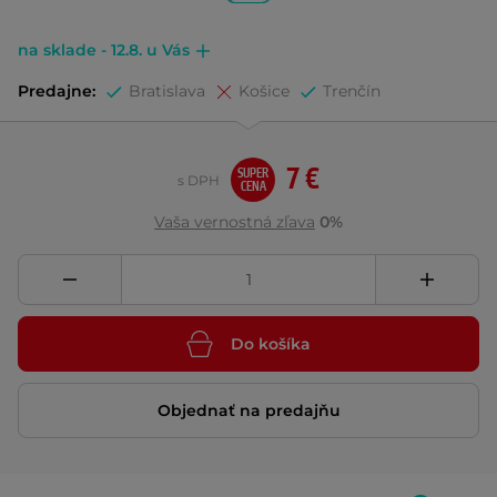
na sklade - 12.8. u Vás
Predajne:
Bratislava
Košice
Trenčín
7 €
SUPER
s DPH
CENA
Vaša vernostná zľava
0%
Do košíka
Objednať na predajňu