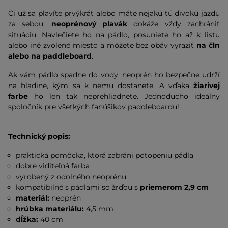
Či už sa plavíte prvýkrát alebo máte nejakú tú divokú jazdu
za sebou,
neoprénový plavák
dokáže vždy zachrániť
situáciu. Navlečiete ho na pádlo, posuniete ho až k listu
alebo iné zvolené miesto a môžete bez obáv vyraziť
na čln
alebo na paddleboard
.
Ak vám pádlo spadne do vody, neoprén ho bezpečne udrží
na hladine, kým sa k nemu dostanete. A vďaka
žiarivej
farbe
ho len tak neprehliadnete. Jednoducho ideálny
spoločník pre všetkých fanúšikov paddleboardu!
Technický popis:
praktická pomôcka, ktorá zabráni potopeniu pádla
dobre viditeľná farba
vyrobený z odolného neoprénu
kompatibilné s pádlami so žrďou s
priemerom 2,9 cm
materiál:
neoprén
hrúbka materiálu:
4,5 mm
dĺžka:
40 cm