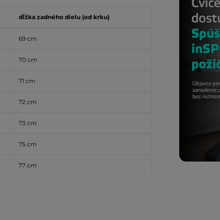
dĺžka zadného dielu (od krku)
69 cm
70 cm
71 cm
72 cm
73 cm
75 cm
77 cm