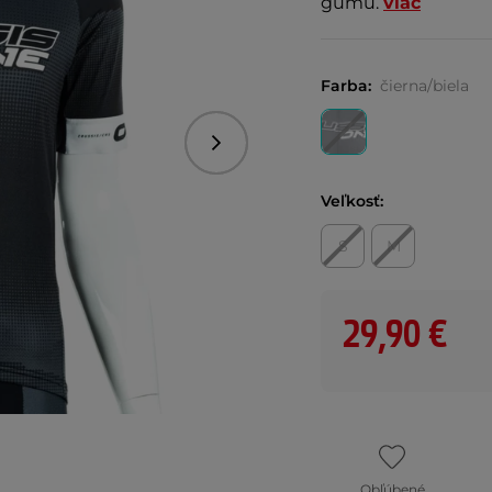
gumu.
viac
Farba:
čierna/biela
Nasledujúce
Veľkosť:
S
M
29,90 €
Obľúbené