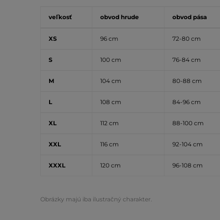
veľkosť
obvod hrude
obvod pása
XS
96 cm
72-80 cm
S
100 cm
76-84 cm
M
104 cm
80-88 cm
L
108 cm
84-96 cm
XL
112 cm
88-100 cm
XXL
116 cm
92-104 cm
XXXL
120 cm
96-108 cm
Obrázky majú iba ilustračný charakter.