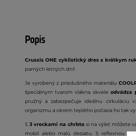
Popis
Crussis ONE cyklistický dres s krátkym r
parných letných dní!
Je vyrobený z priedušného materiálu
COOL
špeciálnym tvarom vlákna skvele
odvádza 
pružný a zabezpečuje ideálnu cirkuláciu 
organizmu a okrem teplého počasia ho tak vyu
S
3 vreckami na chrbte
si na výlet môžete vz
mobil alebo malú desiatu. S reflexnou po