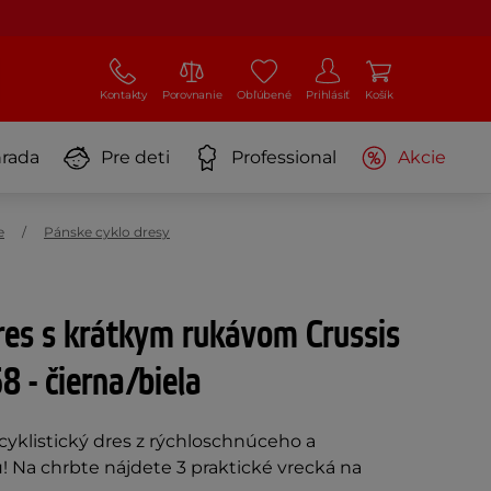
Kontakty
Porovnanie
Obľúbené
Prihlásiť
Košík
rada
Pre deti
Professional
Akcie
e
Pánske cyklo dresy
dres s krátkym rukávom Crussis
 - čierna/biela
cyklistický dres z rýchloschnúceho a
! Na chrbte nájdete 3 praktické vrecká na