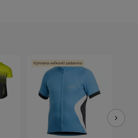
Výmena veľkosti zadarmo
Výmen
Nasledujú