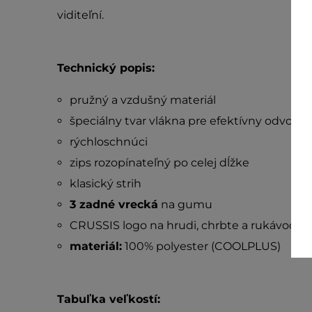
viditeľní.
Technický popis:
pružný a vzdušný materiál
špeciálny tvar vlákna pre efektívny odvod 
rýchloschnúci
zips rozopínateľný po celej dĺžke
klasický strih
3 zadné vrecká
na gumu
CRUSSIS logo na hrudi, chrbte a rukávoch
materiál:
100% polyester (COOLPLUS)
Tabuľka veľkostí: