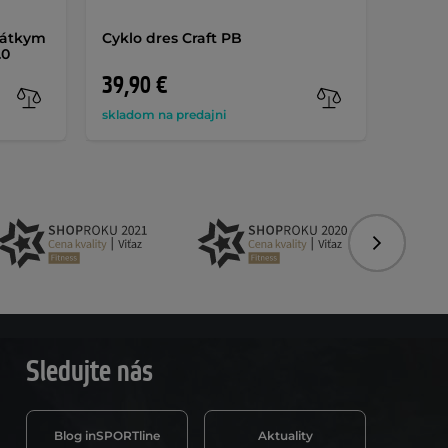
krátkym
Cyklo dres Craft PB
Pánsk
.0
CRUSSI
39,90 €
39,9
skladom na predajni
skladom
Nasledujú
Sledujte nás
Blog inSPORTline
Aktuality