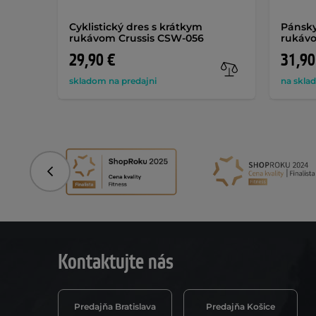
Cyklistický dres s krátkym
Pánsky
rukávom Crussis CSW-056
rukáv
29,90 €
31,90
skladom na predajni
na skla
Predchádzajúce
Kontaktujte nás
Predajňa Bratislava
Predajňa Košice