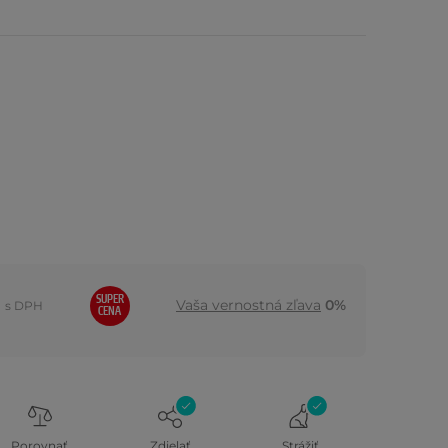
SUPER
Vaša vernostná zľava
0%
s DPH
CENA
Porovnať
Zdielať
Strážiť