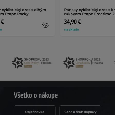
 cyklistický dres s dlhým
Pánsky cyklistický dres s 
om Etape Rocky
rukávom Etape Freetime 2
 €
34,90 €
de
na sklade
Všetko o nákupe
Objednávka
Cena a druh dopravy