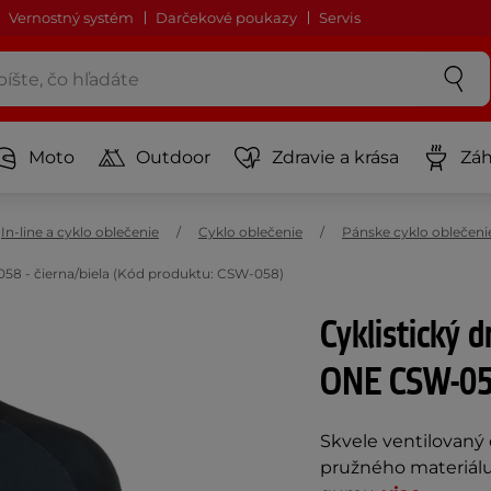
Vernostný systém
Darčekové poukazy
Servis
Moto
Outdoor
Zdravie a krása
Záh
In-line a cyklo oblečenie
Cyklo oblečenie
Pánske cyklo oblečeni
58 - čierna/biela (Kód produktu: CSW-058)
Cyklistický 
ONE CSW-058
Skvele ventilovaný 
pružného materiálu