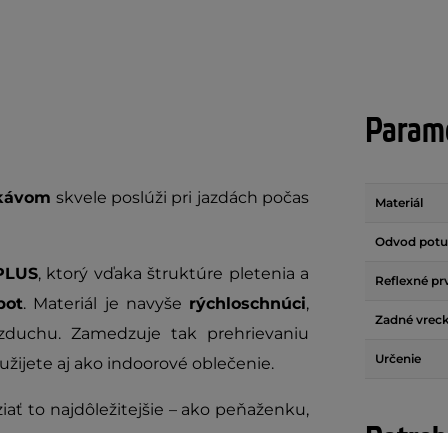
Parame
ukávom
skvele poslúži pri jazdách počas
Materiál
Odvod potu
PLUS
, ktorý vďaka štruktúre pletenia a
Reflexné pr
pot
. Materiál je navyše
rýchloschnúci
,
Zadné vrec
vzduchu. Zamedzuje tak prehrievaniu
Určenie
žijete aj ako indoorové oblečenie.
iať to najdôležitejšie – ako peňaženku,
Potreb
tlačou navyše budete na ceste vždy