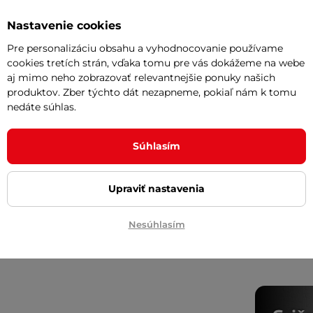
Nastavenie cookies
Vaša do
požičov
Pre personalizáciu obsahu a vyhodnocovanie používame
cookies tretích strán, vďaka tomu pre vás dokážeme na webe
aj mimo neho zobrazovať relevantnejšie ponuky našich
Odpor
produktov. Zber týchto dát nezapneme, pokiaľ nám k tomu
nedáte súhlas.
potu
Cashbac
ďalší ná
Súhlasím
Posuňte 
inSPORT
Upraviť nastavenia
Česká kv
oblečen
Nesúhlasím