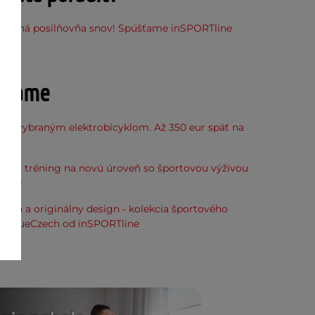
stupná posilňovňa snov! Spúšťame inSPORTline
ňu
účame
k k vybraným elektrobicyklom. Až 350 eur späť na
kup.
svoj tréning na novú úroveň so športovou výživou
line!
alita a originálny design - kolekcia športového
ia TrueCzech od inSPORTline