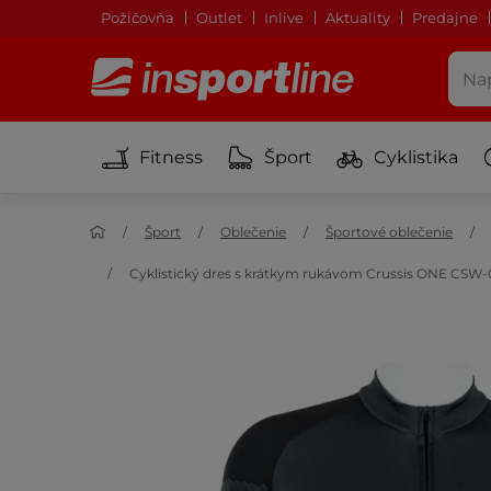
Požičovňa
Outlet
Inlive
Aktuality
Predajne
Fitness
Šport
Cyklistika
Šport
Oblečenie
Športové oblečenie
Cyklistický dres s krátkym rukávom Crussis ONE CSW-0