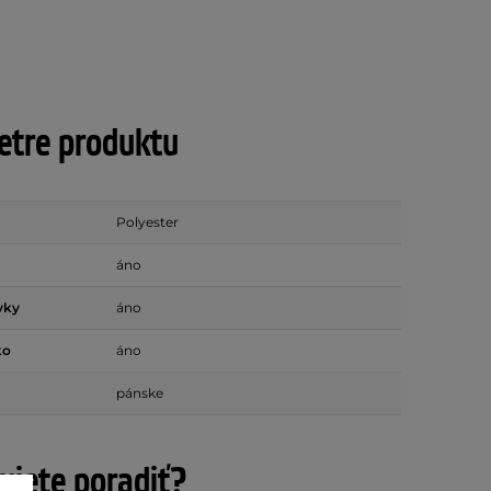
tre produktu
Polyester
áno
vky
áno
ko
áno
pánske
ujete poradiť?