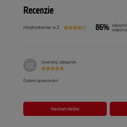
Recenzie
86%
zákazn
Hodnotenie: 4.3
odporú
Overený zákazník
OZ
Dobré zpracování
Načítať ďalšie