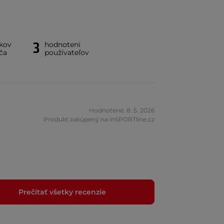
3
íkov
hodnotení
ča
používateľov
Hodnotené: 8. 5. 2026
Produkt zakúpený na inSPORTline.cz
Prečítať všetky recenzie