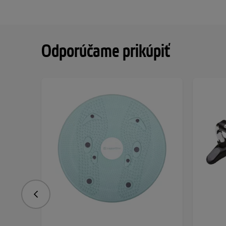
Odporúčame prikúpiť
Predchádzajúce