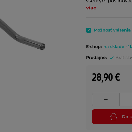
všetkým posilňovac
viac
Možnosť vrátenia
E-shop:
na sklade - 11
Predajne:
Bratisla
28,90 €
Do k