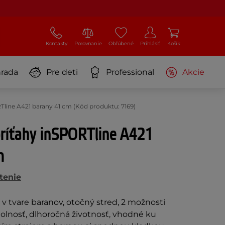
Kontakty
Porovnanie
Obľúbené
Prihlásiť
Košík
rada
Pre deti
Professional
Akcie
Tline A421 barany 41 cm (Kód produktu: 7169)
príťahy inSPORTline A421
m
tenie
 v tvare baranov, otočný stred, 2 možnosti
olnosť, dlhoročná životnosť, vhodné ku