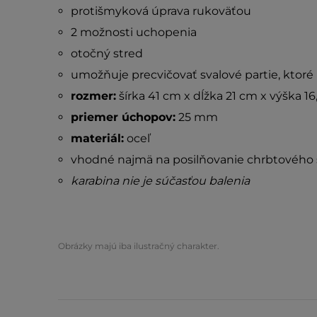
protišmyková úprava rukoväťou
2 možnosti uchopenia
otočný stred
umožňuje precvičovať svalové partie, ktor
rozmer:
šírka 41 cm x dĺžka 21 cm x výška 1
priemer úchopov:
25 mm
materiál:
oceľ
vhodné najmä na posilňovanie chrbtového s
karabina nie je súčasťou balenia
Obrázky majú iba ilustračný charakter.