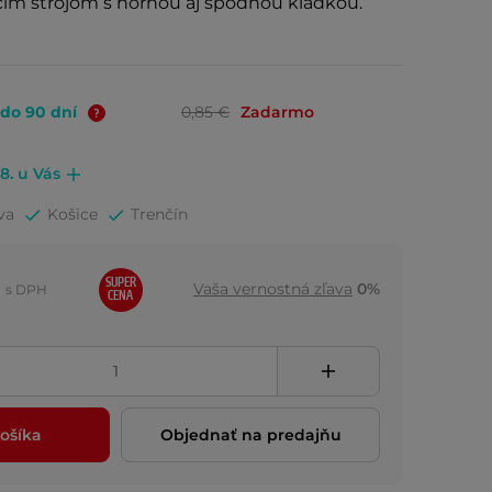
ím strojom s hornou aj spodnou kladkou.
 do 90 dní
0,85 €
Zadarmo
.8. u Vás
va
Košice
Trenčín
SUPER
Vaša vernostná zľava
0%
s DPH
CENA
ošíka
Objednať na predajňu