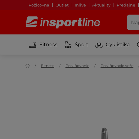
Požičovňa
Outlet
Inlive
Aktuality
Predajne
Fitness
Šport
Cyklistika
Fitness
Posilňovanie
Posilňovacie veže