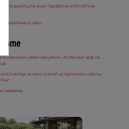
stupná posilňovňa snov! Spúšťame inSPORTline
ňu
ať posilňovaciu vežu
účame
k k vybraným elektrobicyklom. Až 350 eur späť na
kup.
svoj tréning na novú úroveň so športovou výživou
line!
e zabalenie