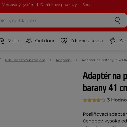
Vernostný systém
Darčekové poukazy
Servis
Moto
Outdoor
Zdravie a krása
Záh
Príslušenstvo k strojom
Adaptéry
Adaptér na príťahy inSPOR
Adaptér na 
barany 41 c
3 Hodno
Posilňovací adaptér
úchopov, vysoká od