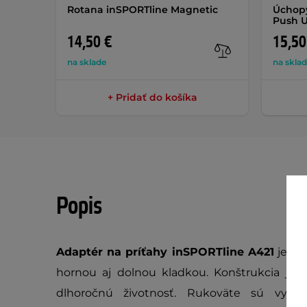
Rotana inSPORTline Magnetic
Úchopy
Push 
14,50 €
15,50
na sklade
na skla
+ Pridať do košíka
Popis
Adaptér na príťahy inSPORTline A421
je ro
hornou aj dolnou kladkou. Konštrukcia je v
dlhoročnú životnosť. Rukoväte sú vyba