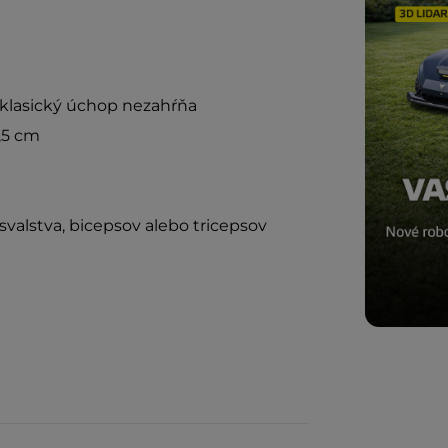
é klasický úchop nezahŕňa
6,5 cm
valstva, bicepsov alebo tricepsov