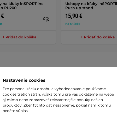
 na kľuky inSPORTline
Úchopy na kľuky inSPORTl
Up PU200
Push up stand
 €
15,90 €
de
na sklade
+ Pridať do košíka
+ Pridať do košíka
Dokume
Nastavenie cookies
Pre personalizáciu obsahu a vyhodnocovanie používame
Údržba v
cookies tretích strán, vďaka tomu pre vás dokážeme na webe
zširujúcim doplnkom pre všetky veže s
aj mimo neho zobrazovať relevantnejšie ponuky našich
yrobená z odolnej ocele, čo zaručuje
produktov. Zber týchto dát nezapneme, pokiaľ nám k tomu
Potreb
nedáte súhlas.
vené protišmykovým vzorom, ktorý