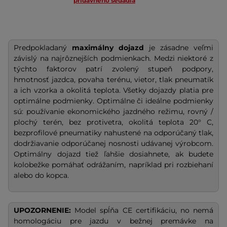
prídavného sedadla
Predpokladaný
maximálny dojazd
je zásadne veľmi
závislý na najrôznejších podmienkach. Medzi niektoré z
týchto faktorov patrí zvolený stupeň podpory,
hmotnosť jazdca, povaha terénu, vietor, tlak pneumatík
a ich vzorka a okolitá teplota. Všetky dojazdy platia pre
optimálne podmienky. Optimálne či ideálne podmienky
sú: používanie ekonomického jazdného režimu, rovný /
plochý terén, bez protivetra, okolitá teplota 20° C,
bezprofilové pneumatiky nahustené na odporúčaný tlak,
dodržiavanie odporúčanej nosnosti udávanej výrobcom.
Optimálny dojazd tiež ľahšie dosiahnete, ak budete
kolobežke pomáhať odrážaním, napríklad pri rozbiehaní
alebo do kopca.
UPOZORNENIE:
Model spĺňa CE certifikáciu, no nemá
homologáciu pre jazdu v bežnej premávke na