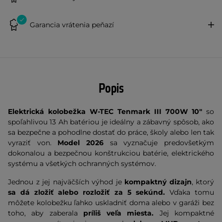
Garancia vrátenia peňazí
Popis
Elektrická kolobežka W-TEC Tenmark III 700W 10"
so
spoľahlivou 13 Ah batériou je ideálny a zábavný spôsob, ako
sa bezpečne a pohodlne dostať do práce, školy alebo len tak
vyraziť von.
Model 2026
sa vyznačuje predovšetkým
dokonalou a bezpečnou konštrukciou batérie, elektrického
systému a všetkých ochranných systémov.
Jednou z jej najväčších výhod je
kompaktný dizajn
, ktorý
sa dá zložiť alebo rozložiť za 5 sekúnd.
Vďaka tomu
môžete kolobežku ľahko uskladniť doma alebo v garáži bez
toho, aby zaberala
príliš veľa miesta.
Jej kompaktné