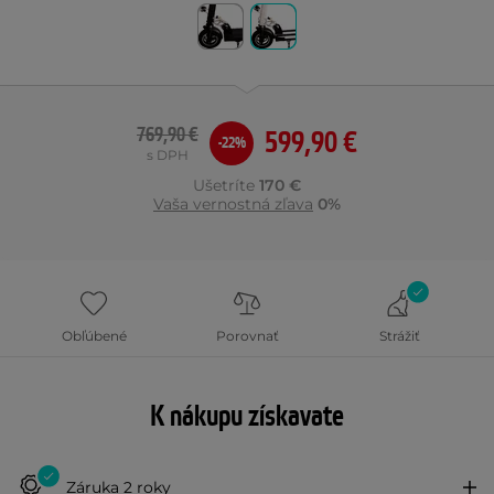
769,90 €
599,90 €
-22%
s DPH
Ušetríte
170 €
Vaša vernostná zľava
0%
Obľúbené
Porovnať
Strážiť
K nákupu získavate
Záruka 2 roky