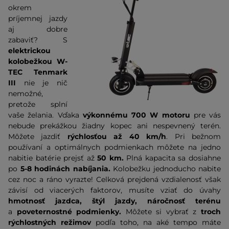
okrem
príjemnej jazdy
aj dobre
zabaviť? S
elektrickou
kolobežkou W-
TEC Tenmark
III
nie je nič
nemožné,
pretože splní
vaše želania. Vďaka
výkonnému 700 W motoru
pre vás
nebude prekážkou žiadny kopec ani nespevnený terén.
Môžete jazdiť
rýchlosťou až 40 km/h
. Pri bežnom
používaní a optimálnych podmienkach môžete na jedno
nabitie batérie prejsť až
50 km.
Plná kapacita sa dosiahne
po
5-8 hodinách nabíjania.
Kolobežku jednoducho nabite
cez noc a ráno vyrazte! Celková prejdená vzdialenosť však
závisí od viacerých faktorov, musíte vziať do úvahy
hmotnosť jazdca, štýl jazdy, náročnosť terénu
a
poveternostné podmienky.
Môžete si vybrať z
troch
rýchlostných režimov
podľa toho, na aké tempo máte