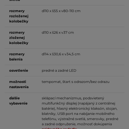
rozmery
d110 x š55 x v80-110 cm
rozloženej
kolobežky
rozmery
d110 x š26 x v37 cm
zloženej
kolobežky
rozmery
d114 x š30,6 x v34,5 cm
balenia
osvetlenie
predné a zadné LED
možnosti
tempomat, štart s odrazom/bez odrazu
nastavenia
ďalšie
sklápací mechanizmus, podsvietený
vybavenie
multifunkčný displej (napájaný z centrálnej
batérie), hlasný elektronický klaksón, stojan,
blatníky, USB port na nabíjanie mobilného
telefónu, výstražné svetlá, smerovky,
predné
a zadné odpruženie, možnosť dokúpenia