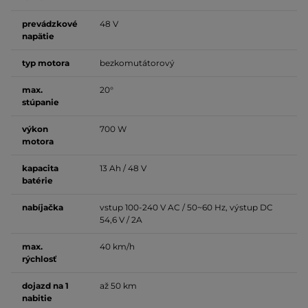
prevádzkové
48 V
napätie
typ motora
bezkomutátorový
max.
20°
stúpanie
výkon
700 W
motora
kapacita
13 Ah / 48 V
batérie
nabíjačka
vstup 100-240 V AC / 50~60 Hz, výstup DC
54,6 V / 2A
max.
40 km/h
rýchlosť
dojazd na 1
až 50 km
nabitie