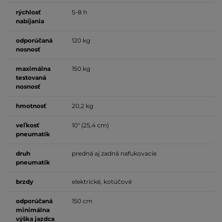
rýchlosť
5-8 h
nabíjania
odporúčaná
120 kg
nosnosť
maximálna
150 kg
testovaná
nosnosť
hmotnosť
20,2 kg
veľkosť
10" (25,4 cm)
pneumatík
druh
predná aj zadná nafukovacie
pneumatík
brzdy
elektrické, kotúčové
odporúčaná
150 cm
minimálna
výška jazdca