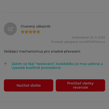
Overený zákazník
OZ
Hodnotené: 25. 9. 2025
Produkt zakúpený na inSPORTline.cz
Skládací mechanizmus pro snadné převezení
Zatím ve fázi "testování", koloběžka je moc pěkná a
vypadá kvalitně provedená
Prečítať všetky
Načítať ďalšie
recenzie