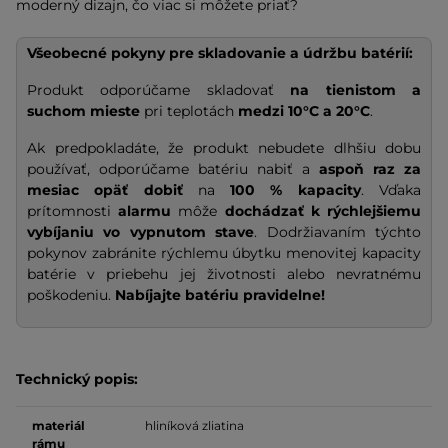
moderný dizajn, čo viac si môžete priať?
Všeobecné pokyny pre skladovanie a údržbu batérií:
Produkt odporúčame skladovať
na tienistom a
suchom mieste
pri teplotách
medzi 10°C a 20°C
.
Ak predpokladáte, že produkt nebudete dlhšiu dobu
používať, odporúčame batériu nabiť a
aspoň raz za
mesiac opäť dobiť
na
100 % kapacity
. Vďaka
prítomnosti
alarmu
môže
dochádzať k rýchlejšiemu
vybíjaniu vo vypnutom stave
. Dodržiavaním týchto
pokynov zabránite rýchlemu úbytku menovitej kapacity
batérie v priebehu jej životnosti alebo nevratnému
poškodeniu.
Nabíjajte batériu pravidelne!
Technický popis:
materiál
hliníková zliatina
rámu