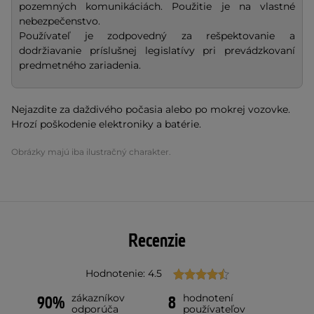
pozemných komunikáciách. Použitie je na vlastné
nebezpečenstvo.
Používateľ je zodpovedný za rešpektovanie a
dodržiavanie príslušnej legislatívy pri prevádzkovaní
predmetného zariadenia.
Nejazdite za daždivého počasia alebo po mokrej vozovke.
Hrozí poškodenie elektroniky a batérie.
Obrázky majú iba ilustračný charakter.
Recenzie
Hodnotenie: 4.5
zákazníkov
hodnotení
90%
8
odporúča
používateľov