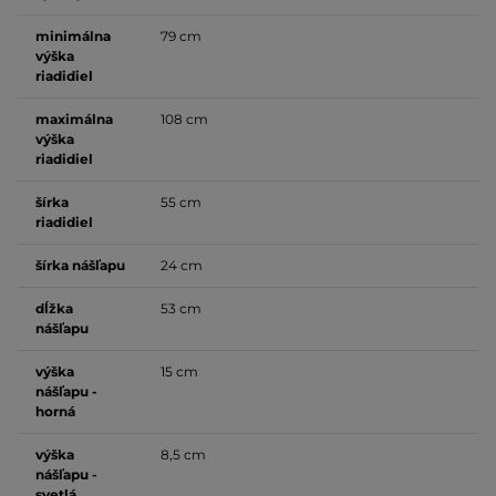
minimálna
79 cm
výška
riadidiel
maximálna
108 cm
výška
riadidiel
šírka
55 cm
riadidiel
šírka nášľapu
24 cm
dĺžka
53 cm
nášľapu
výška
15 cm
nášľapu -
horná
výška
8,5 cm
nášľapu -
svetlá