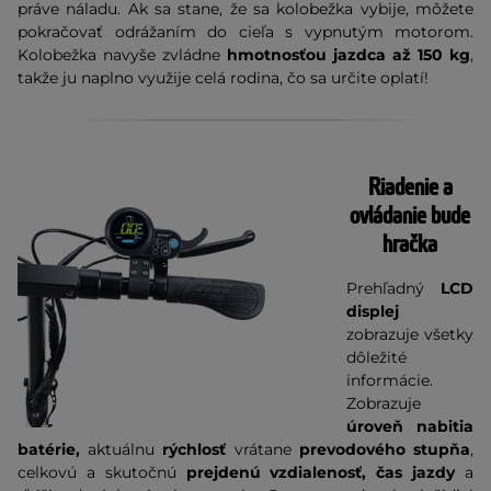
práve náladu. Ak sa stane, že sa kolobežka vybije, môžete
pokračovať odrážaním do cieľa s vypnutým motorom.
Kolobežka navyše zvládne
hmotnosťou jazdca až 150 kg
,
takže ju naplno využije celá rodina, čo sa určite oplatí!
Riadenie a
ovládanie bude
hračka
Prehľadný
LCD
displej
zobrazuje všetky
dôležité
informácie.
Zobrazuje
úroveň nabitia
batérie,
aktuálnu
rýchlosť
vrátane
prevodového stupňa
,
celkovú a skutočnú
prejdenú vzdialenosť, čas jazdy
a