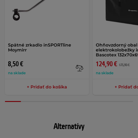
Spätné zrkadlo inSPORTline
Ohňovzdorný obal
Moymirr
elektrokolobežky 
Bascotex 132x70x
8,50 €
124,90 €
175,90 €
na sklade
na sklade
+ Pridať do košíka
+ Pridať d
Alternatívy