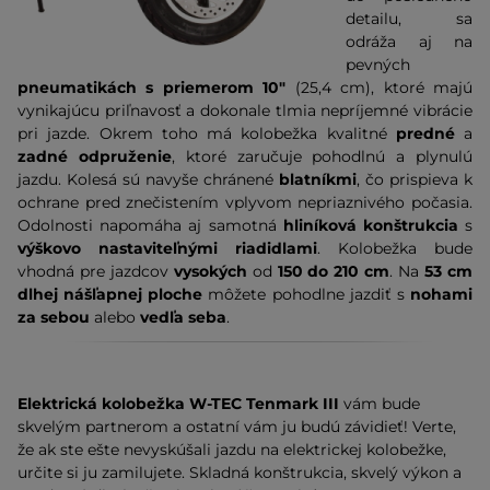
detailu, sa
odráža aj na
pevných
pneumatikách s priemerom 10"
(25,4 cm), ktoré majú
vynikajúcu priľnavosť a dokonale tlmia nepríjemné vibrácie
pri jazde. Okrem toho má kolobežka kvalitné
predné
a
zadné odpruženie
, ktoré zaručuje pohodlnú a plynulú
jazdu. Kolesá sú navyše chránené
blatníkmi
, čo prispieva k
ochrane pred znečistením vplyvom nepriaznivého počasia.
Odolnosti napomáha aj samotná
hliníková konštrukcia
s
výškovo nastaviteľnými riadidlami
. Kolobežka bude
vhodná pre jazdcov
vysokých
od
150 do 210 cm
. Na
53 cm
dlhej nášľapnej ploche
môžete pohodlne jazdiť s
nohami
za sebou
alebo
vedľa seba
.
Elektrická kolobežka W-TEC
Tenmark III
vám bude
skvelým partnerom a ostatní vám ju budú závidieť! Verte,
že ak ste ešte nevyskúšali jazdu na elektrickej kolobežke,
určite si ju zamilujete. Skladná konštrukcia, skvelý výkon a