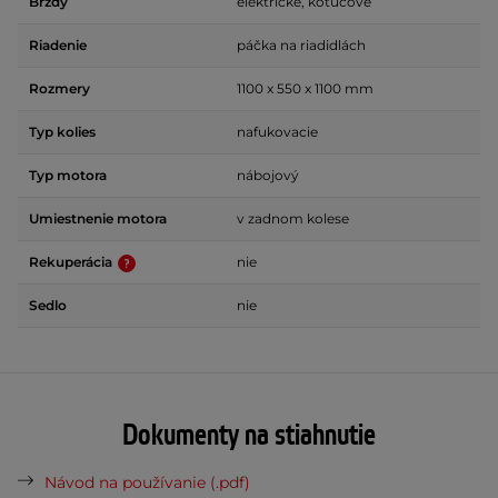
Brzdy
elektrické, kotúčové
Riadenie
páčka na riadidlách
Rozmery
1100 x 550 x 1100 mm
Typ kolies
nafukovacie
Typ motora
nábojový
Umiestnenie motora
v zadnom kolese
Rekuperácia
nie
Sedlo
nie
Dokumenty na stiahnutie
Návod na používanie (.pdf)