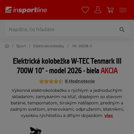
Šport
Elektrokolobežky
IN: 26318-2
Elektrická kolobežka W-TEC Tenmark III
700W 10" - model 2026 - biela
AKCIA
8 Hodnotenie
Výkonná elektrokolobežka s rýchlym a jednoduchým
skladaním, zamykaním na kľúč, displejom so stavom
batérie, tempomatom, širokým nášľapom, predným a
zadným svetlom, smerovkami, odpružením, blatníkmi,
vysokou rýchlosťou a dlhým dojazdom.
viac