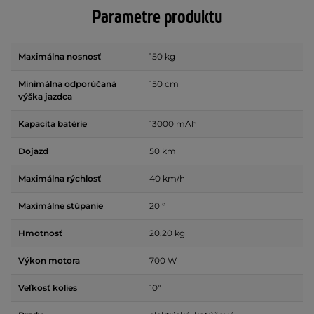
Parametre produktu
Maximálna nosnosť
150 kg
Minimálna odporúčaná
150 cm
výška jazdca
Kapacita batérie
13000 mAh
Dojazd
50 km
Maximálna rýchlosť
40 km/h
Maximálne stúpanie
20 °
Hmotnosť
20.20 kg
Výkon motora
700 W
Veľkosť kolies
10"