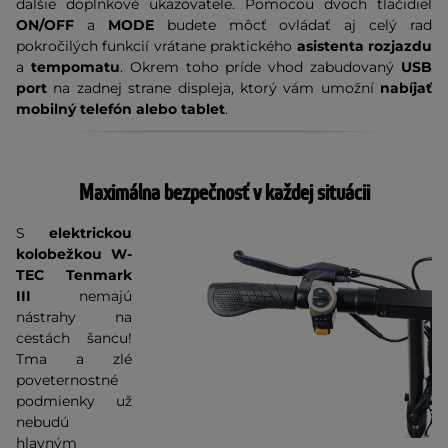
ďalšie doplnkové ukazovatele. Pomocou dvoch tlačidiel
ON/OFF
a
MODE
budete môcť ovládať aj celý rad
pokročilých funkcií vrátane praktického
asistenta rozjazdu
a
tempomatu
. Okrem toho príde vhod zabudovaný
USB
port
na zadnej strane displeja, ktorý vám umožní
nabíjať
mobilný telefón alebo tablet
.
Maximálna bezpečnosť v každej situácii
S
elektrickou
kolobežkou
W-
TEC Tenmark
III
nemajú
nástrahy na
cestách šancu!
Tma a zlé
poveternostné
podmienky už
nebudú
hlavným