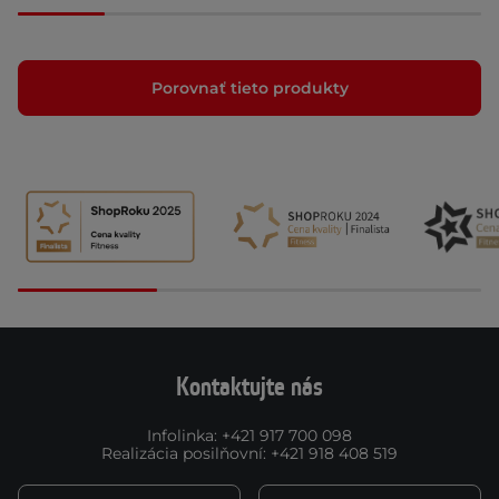
Porovnať tieto produkty
Kontaktujte nás
Infolinka
:
+421 917 700 098
Realizácia posilňovní
:
+421 918 408 519