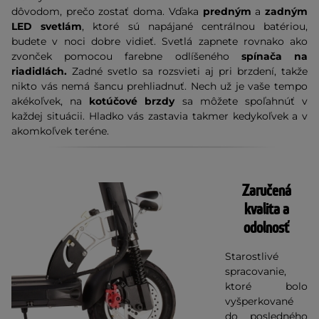
dôvodom, prečo zostať doma. Vďaka
predným
a
zadným
LED svetlám
, ktoré sú napájané centrálnou batériou,
budete v noci dobre vidieť. Svetlá zapnete rovnako ako
zvonček pomocou farebne odlíšeného
spínača na
riadidlách.
Zadné svetlo sa rozsvieti aj pri brzdení, takže
nikto vás nemá šancu prehliadnuť. Nech už je vaše tempo
akékoľvek, na
kotúčové brzdy
sa môžete spoľahnúť v
každej situácii. Hladko vás zastavia takmer kedykoľvek a v
akomkoľvek teréne.
Zaručená
kvalita a
odolnosť
Starostlivé
spracovanie,
ktoré bolo
vyšperkované
do posledného