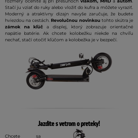
rozmery oceníte aj pri presunoch
vlakom, MHD
a
autom
.
Stačí ju vziať do ruky alebo vložiť do kufra a môžete vyraziť.
Moderný a atraktívny dizajn navyše zaručuje, že budete
hviezdou na cestách.
Revolučnou novinkou
tohto skútra je
zámok na kľúč
a displej, ktorý zobrazuje orientačné
napätie batérie. Ak chcete kolobežku niekde na chvíľu
nechať, stačí otočiť kľúčom a kolobežka je v bezpečí.
Jazdite s vetrom o preteky!
Chcete sa