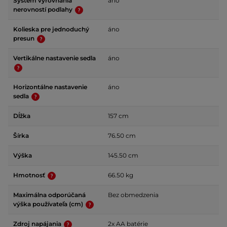
Systém vyrovnania
áno
nerovností podlahy
Kolieska pre jednoduchý
áno
presun
Vertikálne nastavenie sedla
áno
Horizontálne nastavenie
áno
sedla
Dĺžka
157 cm
Šírka
76.50 cm
Výška
145.50 cm
Hmotnosť
66.50 kg
Maximálna odporúčaná
Bez obmedzenia
výška používateľa (cm)
Zdroj napájania
2x AA batérie