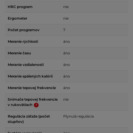
HRC program
nie
Ergometer
nie
Počet programov
7
Meranie rýchlosti
áno
Meranie času
áno
Meranie vzdialenosti
áno
Meranie spálených kalórií
áno
Meranie tepovej frekvencie
áno
Snímače tepovej frekvencie
nie
v rukovätiach
Regulácia záťaže (počet
Plynulá regulácia
stupňov)