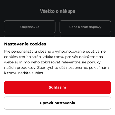
Všetko o nákupe
Objednávka
Cena a druh dopravy
Spôsob platby
Vernostný systém
Nastavenie cookies
Pre personalizáciu obsahu a vyhodnocovanie používame
cookies tretích strán, vďaka tomu pre vás dokážeme na
Montáž a servis
Reklamácie a záruka
webe aj mimo neho zobrazovať relevantnejšie ponuky
našich produktov. Zber týchto dát nezapneme, pokiaľ nám
k tomu nedáte súhlas.
Kariéra
Obchodné podmienky
Súhlasím
Upraviť nastavenia
© 2026 Stores inSPORTline SK, s.r.o. Všetky práva vyhradené
Ochrana osobných údajov
Nastavenie cookies