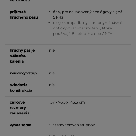
prijímač
áno, pre nekódovaný analógový signál
hrudného pásu
5 kHz
nie je kompatibilný s hrudnými pásmi a
optickými snímačmi tepu, ktoré
používajú Bluetooth alebo ANT+
hrudný pás je
nie
súčasťou
balenia
zvukový vstup
nie
skladacia
nie
konštrukcia
celkové
157 x 76,5 x 145,5 cm
rozmery
zariadenia
výška sedla
9 nastaviteľných stupňov