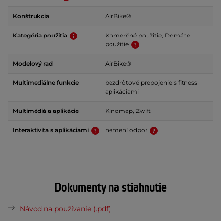
Konštrukcia
AirBike®
Kategória použitia
Komerčné použitie, Domáce
použitie
Modelový rad
AirBike®
Multimediálne funkcie
bezdrôtové prepojenie s fitness
aplikáciami
Multimédiá a aplikácie
Kinomap, Zwift
Interaktivita s aplikáciami
nemení odpor
Dokumenty na stiahnutie
Návod na používanie (.pdf)