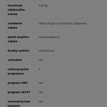
hmotnosť
4,5 kg
záťažového
kolesa
ovládanie
záťaž stúpa s rýchlosťou šliapania
záťaže
počet stupňov
neobmedzený
záťaže
brzdný systém
vzduchový
voľnobeh
nie
celkový počet
7
programov
program HRC
nie
program WATT
nie
orientačný test
nie
telesnej