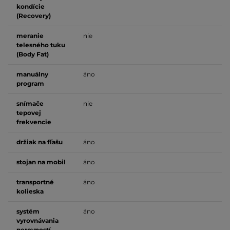
kondície
(Recovery)
meranie
nie
telesného tuku
(Body Fat)
manuálny
áno
program
snímače
nie
tepovej
frekvencie
držiak na fľašu
áno
stojan na mobil
áno
transportné
áno
kolieska
systém
áno
vyrovnávania
nerovností