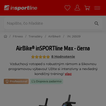
Fitness
Trenažéry
AirBike®
IN: 26509
AirBike® inSPORTline Max - čierna
8 Hodnotenie
Vzduchový rotoped s robustným rámom a šikovnou
programovou výbavou! Užite si intenzívny a nevšedný
kondičný tréning!
viac
Professional
Doprava zadarmo