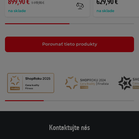
899,90 €
629,90 €
1 149,90 €
na sklade
na sklade
Porovnať tieto produkty
Kontaktujte nás