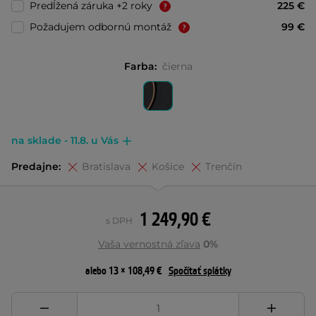
Predĺžená záruka +2 roky
225 €
Požadujem odbornú montáž
99 €
Farba:
čierna
na sklade - 11.8. u Vás
Predajne:
Bratislava
Košice
Trenčín
1 249,90 €
s DPH
Vaša vernostná zľava
0%
alebo 13 × 108,49 €
Spočítať splátky