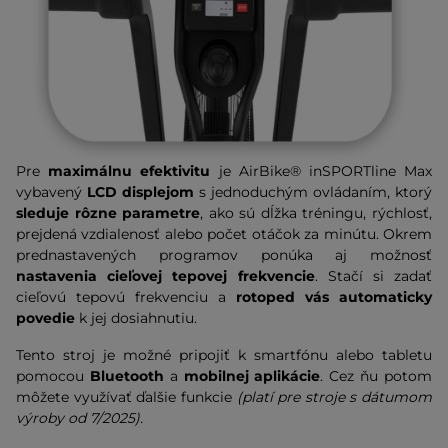
Pre
maximálnu efektivitu
je AirBike® inSPORTline Max
vybavený
LCD displejom
s jednoduchým ovládaním, ktorý
sleduje rôzne parametre
, ako sú dĺžka tréningu, rýchlosť,
prejdená vzdialenosť alebo počet otáčok za minútu. Okrem
prednastavených programov ponúka aj možnosť
nastavenia cieľovej tepovej frekvencie
. Stačí si zadať
cieľovú tepovú frekvenciu a
rotoped vás automaticky
povedie
k jej dosiahnutiu.
Tento stroj je možné pripojiť k smartfónu alebo tabletu
pomocou
Bluetooth
a
mobilnej aplikácie
. Cez ňu potom
môžete využívať ďalšie funkcie
(platí pre stroje s dátumom
výroby od 7/2025).