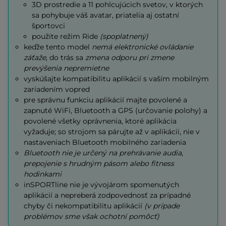
3D prostredie a 11 pohlcujúcich svetov, v ktorých
sa pohybuje váš avatar, priatelia aj ostatní
športovci
použite režim Ride
(spoplatnený)
keďže tento model
nemá elektronické ovládanie
záťaže
, do trás sa
zmena odporu pri zmene
prevýšenia nepremietne
vyskúšajte kompatibilitu aplikácií s vaším mobilným
zariadením vopred
pre správnu funkciu aplikácií majte povolené a
zapnuté WiFi, Bluetooth a GPS (určovanie polohy) a
povolené všetky oprávnenia, ktoré aplikácia
vyžaduje; so strojom sa párujte až v aplikácii, nie v
nastaveniach Bluetooth mobilného zariadenia
Bluetooth nie je určený na prehrávanie audia,
prepojenie s hrudným pásom alebo fitness
hodinkami
inSPORTline nie je vývojárom spomenutých
aplikácií a nepreberá zodpovednosť za prípadné
chyby či nekompatibilitu aplikácií
(v prípade
problémov sme však ochotní pomôcť)