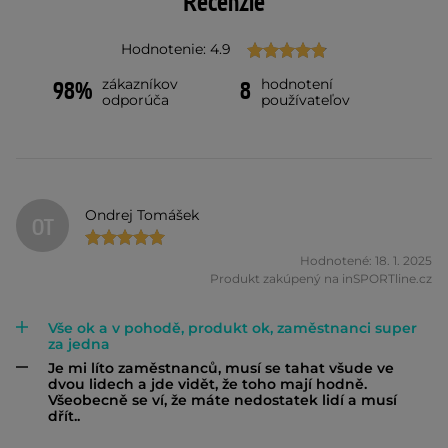
Recenzie
Hodnotenie: 4.9
zákazníkov
hodnotení
98%
8
odporúča
používateľov
Ondrej Tomášek
OT
Hodnotené: 18. 1. 2025
Produkt zakúpený na inSPORTline.cz
Vše ok a v pohodě, produkt ok, zaměstnanci super
za jedna
Je mi líto zaměstnanců, musí se tahat všude ve
dvou lidech a jde vidět, že toho mají hodně.
Všeobecně se ví, že máte nedostatek lidí a musí
dřít..