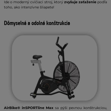
Ide o moderný cvičiaci stroj, ktorý
zvyšuje zaťaženie
podľa
toho, ako intenzívne šliapete!
Dômyselná a odolná konštrukcia
AirBike® inSPORTline Max
sa pýši pevnou konštrukciou,