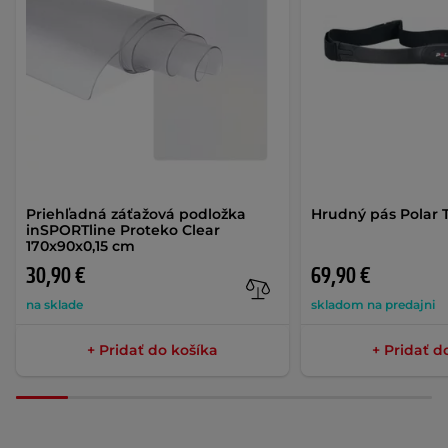
Priehľadná záťažová podložka
Hrudný pás Polar 
inSPORTline Proteko Clear
170x90x0,15 cm
30,90 €
69,90 €
na sklade
skladom na predajni
+ Pridať do košíka
+ Pridať d