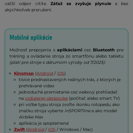
väčší odpor cítite.
Záťaž sa zvyšuje plynule
a bez
akýchkoľvek prerušení.
Mobilné aplikácie
Možnosť prepojenia s
aplikáciami
cez
Bluetooth
pre
tréning a ovládanie stroja zo smartfónu alebo tabletu
(
platí pre stroje s dátumom výroby od 7/2025):
Kinomap
(
Android
/
iOS
)
tisíce prednastavených reálnych trás, z ktorých je
prehrávané video
jednoduché premietanie cez webový prehliadač
na
vzdialenej obrazovke
(počítač alebo smart TV)
pri voľbe typu stroja zvoľte
ikonku rotopedu,
ako
značku stroja vyberte
inSPORTline
a ako model
Airbike Max
aplikácia je
spoplatnená
Zwift
(
Android
/
iOS
/ Windows / Mac)