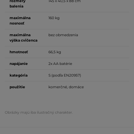
rozmery
145 x 40,5 x 88 cm
balenia
maximálna
160 kg
nosnosť
maximálna
bez obmedzenia
výška cvičenca
hmotnosť
66,5 kg
napájanie
2x AA batérie
kategória
S (podľa EN20957)
použitie
komerčné, domáce
Obrázky majú iba ilustračný charakter.