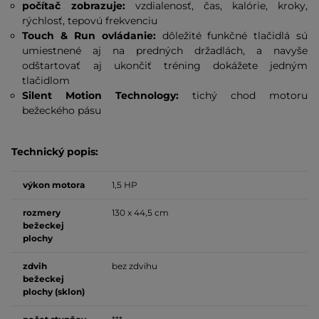
počítač zobrazuje:
vzdialenosť, čas, kalórie, kroky,
rýchlosť, tepovú frekvenciu
Touch & Run ovládanie:
dôležité funkčné tlačidlá sú
umiestnené aj na predných držadlách, a navyše
odštartovať aj ukončiť tréning dokážete jedným
tlačidlom
Silent Motion Technology:
tichý chod motoru
bežeckého pásu
Technický popis:
výkon motora
1,5 HP
rozmery
130 x 44,5 cm
bežeckej
plochy
zdvih
bez zdvihu
bežeckej
plochy (sklon)