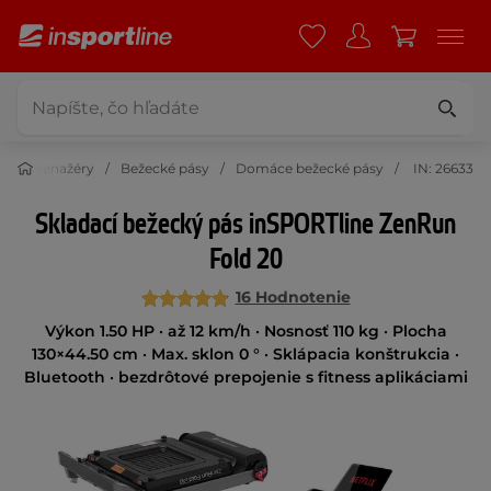
s
Trenažéry
Bežecké pásy
Domáce bežecké pásy
IN: 26633
Skladací bežecký pás inSPORTline ZenRun
Fold 20
16 Hodnotenie
Výkon 1.50 HP · až 12 km/h · Nosnosť 110 kg · Plocha
130×44.50 cm · Max. sklon 0 ° · Sklápacia konštrukcia ·
Bluetooth · bezdrôtové prepojenie s fitness aplikáciami