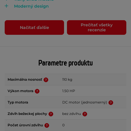
Moderný design
Prečítať všetky
Načítať ďalšie
recenzie
Parametre produktu
Maximálna nosnosť
110 kg
Výkon motora
1.50 HP
Typ motora
DC motor (jednosmerný)
Zdvih bežeckej plochy
bez zdvihu
Počet úrovní zdvihu
0