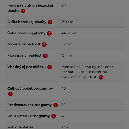
Maximálny sklon bežeckej
0 °
plochy
Dĺžka bežeckej plochy
130 cm
Šírka bežeckej plochy
44.50 cm
Minimálna rýchlosť
1 km/h
Maximálna rýchlosť
12 km/h
Vhodný aj pre chôdzu
maximálne 2 hodiny, následne
nechať 2-5 minút bežať na
maximálnej rýchlosti
Celkový počet programov
40
Prednastavené programy
36
Používateľské programy
4
Funkcia Pauza
áno