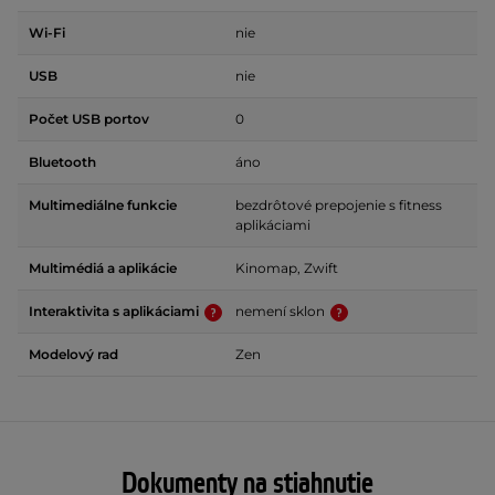
Wi-Fi
nie
USB
nie
Počet USB portov
0
Bluetooth
áno
Multimediálne funkcie
bezdrôtové prepojenie s fitness
aplikáciami
Multimédiá a aplikácie
Kinomap, Zwift
Interaktivita s aplikáciami
nemení sklon
Modelový rad
Zen
Dokumenty na stiahnutie