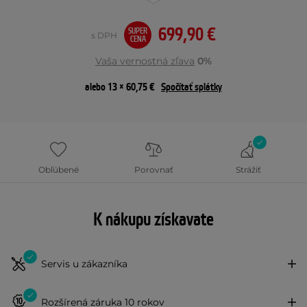
699,90 €
SUPER
s DPH
CENA
Vaša vernostná zľava
0%
alebo 13 × 60,75 €
Spočítať splátky
Obľúbené
Porovnať
Strážiť
K nákupu získavate
Servis u zákazníka
Rozšírená záruka 10 rokov