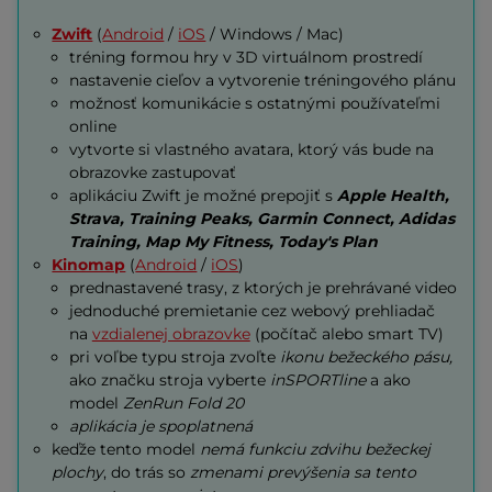
Zwift
(
Android
/
iOS
/ Windows / Mac)
tréning formou hry v 3D virtuálnom prostredí
nastavenie cieľov a vytvorenie tréningového plánu
možnosť komunikácie s ostatnými používateľmi
online
vytvorte si vlastného avatara, ktorý vás bude na
obrazovke zastupovať
aplikáciu Zwift je možné prepojiť s
Apple Health,
Strava, Training Peaks, Garmin Connect, Adidas
Training, Map My Fitness, Today's Plan
Kinomap
(
Android
/
iOS
)
prednastavené trasy, z ktorých je prehrávané video
jednoduché premietanie cez webový prehliadač
na
vzdialenej obrazovke
(počítač alebo smart TV)
pri voľbe typu stroja zvoľte
ikonu bežeckého pásu,
ako značku stroja vyberte
inSPORTline
a ako
model
ZenRun Fold 20
aplikácia je spoplatnená
keďže tento model
nemá funkciu zdvihu bežeckej
plochy
, do trás so
zmenami prevýšenia sa tento