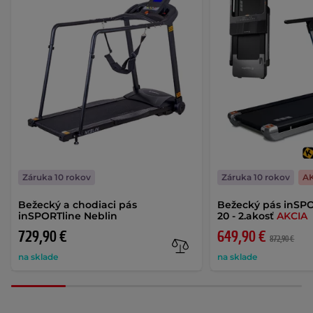
Záruka 10 rokov
Záruka 10 rokov
A
Bežecký a chodiaci pás
Bežecký pás inSP
inSPORTline Neblin
20 - 2.akosť
AKCIA
729,90 €
649,90 €
872,90 €
na sklade
na sklade