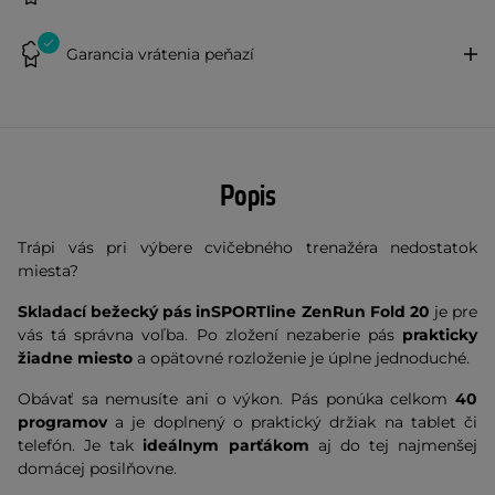
Garancia vrátenia peňazí
Popis
Trápi vás pri výbere cvičebného trenažéra nedostatok
miesta?
Skladací bežecký pás inSPORTline ZenRun Fold 20
je pre
vás tá správna voľba. Po zložení nezaberie pás
prakticky
žiadne miesto
a opätovné rozloženie je úplne jednoduché.
Obávať sa nemusíte ani o výkon. Pás ponúka celkom
40
programov
a je doplnený o praktický držiak na tablet či
telefón. Je tak
ideálnym parťákom
aj do tej najmenšej
domácej posilňovne.