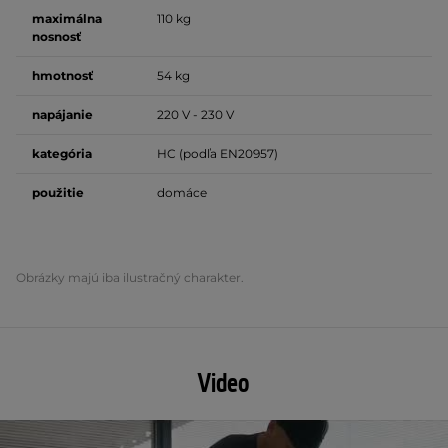
maximálna
110 kg
nosnosť
hmotnosť
54 kg
napájanie
220 V - 230 V
kategória
HC (podľa EN20957)
použitie
domáce
Obrázky majú iba ilustračný charakter.
Video