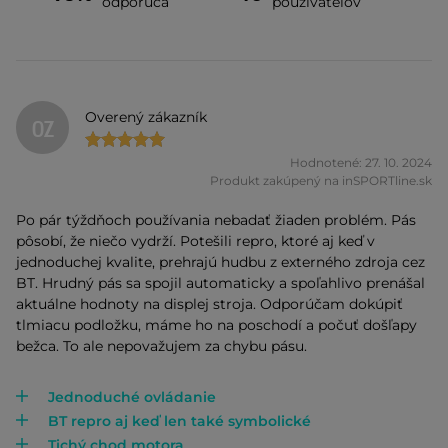
odporúča
používateľov
Overený zákazník
OZ
Hodnotené: 27. 10. 2024
Produkt zakúpený na inSPORTline.sk
Po pár týždňoch používania nebadať žiaden problém. Pás
pôsobí, že niečo vydrží. Potešili repro, ktoré aj keď v
jednoduchej kvalite, prehrajú hudbu z externého zdroja cez
BT. Hrudný pás sa spojil automaticky a spoľahlivo prenášal
aktuálne hodnoty na displej stroja. Odporúčam dokúpiť
tlmiacu podložku, máme ho na poschodí a počuť došľapy
bežca. To ale nepovažujem za chybu pásu.
Jednoduché ovládanie
BT repro aj keď len také symbolické
Tichý chod motora