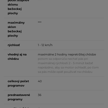
počet stupňov
***
sklonu
bežeckej
plochy
maximálny
***
sklon
bežeckej
plochy
rýchlosť
1 - 12 km/h
vhodný aj na
maximálne 2 hodiny nepretržitej chôdze
chôdzu
potom sa odporúča nechať pás pri
maximálnej rýchlosti 2 - 5 minút bežať
naprázdno, aby sa motor ochladil, po čom
sa pás môže opäť používať na chôdzu
celkový počet
40
programov
prednastavené
36
programy