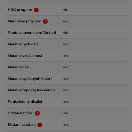
HRC program
nie
Manuálny program
áno
Prednastavenie profilu trati
nie
Meranie rýchlosti
áno
Meranie vzdialenosti
áno
Meranie času
áno
Meranie spálených kalórií
áno
Meranie tepovej frekvencie
áno
Podsvietený displej
áno
Držiak na fľašu
nie
Stojan na tablet
áno