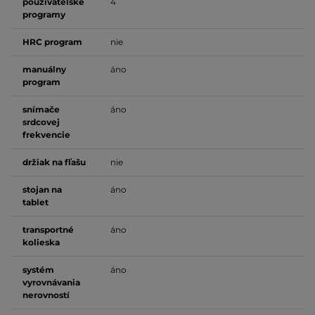
používateľské
4
programy
HRC program
nie
manuálny
áno
program
snímače
áno
srdcovej
frekvencie
držiak na fľašu
nie
stojan na
áno
tablet
transportné
áno
kolieska
systém
áno
vyrovnávania
nerovností