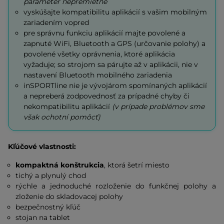
parameter nepremietne
vyskúšajte kompatibilitu aplikácií s vašim mobilným
zariadením vopred
pre správnu funkciu aplikácií majte povolené a
zapnuté WiFi, Bluetooth a GPS (určovanie polohy) a
povolené všetky oprávnenia, ktoré aplikácia
vyžaduje; so strojom sa párujte až v aplikácii, nie v
nastavení Bluetooth mobilného zariadenia
inSPORTline nie je vývojárom spomínaných aplikácií
a nepreberá zodpovednosť za prípadné chyby či
nekompatibilitu aplikácií
(v prípade problémov sme
však ochotní pomôcť)
Kľúčové vlastnosti:
kompaktná konštrukcia
, ktorá šetrí miesto
tichý a plynulý chod
rýchle a jednoduché rozloženie do funkčnej polohy a
zloženie do skladovacej polohy
bezpečnostný kľúč
stojan na tablet