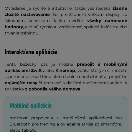
Ovládanie je rýchle a intuitívne, takže vás nečaká
žiadne
zložité nastavovanie
. Na prehľadnom veľkom displeji so
šikovným kolieskom ľahko uvidíte
všetky namerané
hodnoty
, ako sú rýchlosť, vzdialenosť, spálené kalórie alebo
trvanie tréningu.
Interaktívne aplikácie
Tento bežecký pás je možné
prepojiť s mobilnými
aplikáciami Zwift
alebo
Kinomap
, vďaka ktorým si môžete
s pomocou smartfónu alebo tabletu prebehnúť aj prejsť tie
najkrajšie trasy
či pretekať s ďalšími nadšencami online. A
to všetko
z pohodlia vášho domova
.
Mobilné aplikácie
možnosť prepojenia s mobilnými aplikáciami cez
Bluetooth pre tréning a ovládanie stroja zo smartfónu
alebo tabletu: