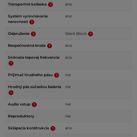
Transportné kolieska
áno
Systém vyrovnávania
áno
nerovností
Odpruženie
Silent Block
Bezpečnostná brzda
áno
Snímače tepovej frekvencie
áno
Prijímač hrudného pásu
nie
Hrudný pás súčasťou balenia
nie
Audio vstup
nie
Reproduktory
nie
Sklápacia konštrukcia
áno