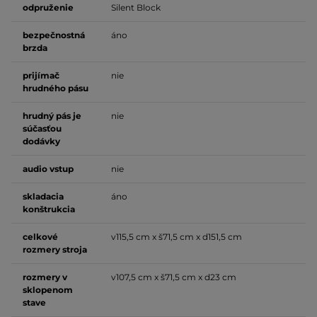
odpruženie
Silent Block
bezpečnostná
áno
brzda
prijímač
nie
hrudného pásu
hrudný pás je
nie
súčasťou
dodávky
audio vstup
nie
skladacia
áno
konštrukcia
celkové
v115,5 cm x š71,5 cm x d151,5 cm
rozmery stroja
rozmery v
v107,5 cm x š71,5 cm x d23 cm
sklopenom
stave