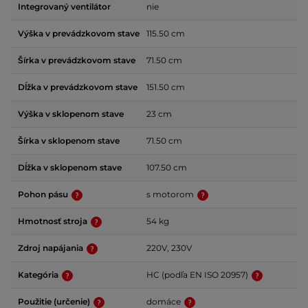
Integrovaný ventilátor
nie
Výška v prevádzkovom stave
115.50 cm
Šírka v prevádzkovom stave
71.50 cm
Dĺžka v prevádzkovom stave
151.50 cm
Výška v sklopenom stave
23 cm
Šírka v sklopenom stave
71.50 cm
Dĺžka v sklopenom stave
107.50 cm
Pohon pásu
s motorom
Hmotnosť stroja
54 kg
Zdroj napájania
220V, 230V
Kategória
HC (podľa EN ISO 20957)
Použitie (určenie)
domáce