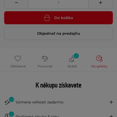
Do košíka
Objednať na predajňu
Obľúbené
Porovnať
Strážiť
Na splátky
K nákupu získavate
Výmena veľkosti zadarmo
Rozšírená záruka 3 roky