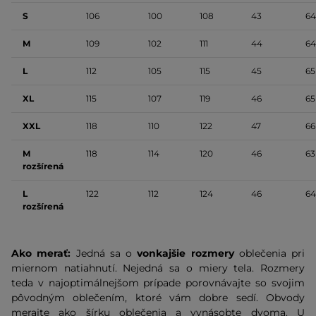
S
106
100
108
43
64
M
109
102
111
44
64
L
112
105
115
45
65
XL
115
107
119
46
65
XXL
118
110
122
47
66
M
118
114
120
46
63
rozšírená
L
122
112
124
46
64
rozšírená
Ako merať:
Jedná sa o
vonkajšie rozmery
oblečenia pri
miernom natiahnutí. Nejedná sa o miery tela. Rozmery
teda v najoptimálnejšom prípade porovnávajte so svojim
pôvodným oblečením, ktoré vám dobre sedí. Obvody
merajte ako šírku oblečenia a vynásobte dvoma. U