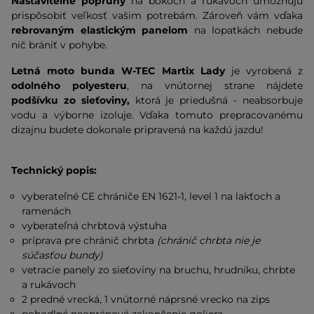
Nastaviteľné popruhy
na bokoch a rukávoch umožňujú
prispôsobiť veľkosť vašim potrebám. Zároveň vám vďaka
rebrovaným elastickým panelom
na lopatkách nebude
nič brániť v pohybe.
Letná moto bunda W-TEC Martix Lady
je vyrobená z
odolného polyesteru
, na vnútornej strane nájdete
podšívku zo sieťoviny,
ktorá je priedušná - neabsorbuje
vodu a výborne izoluje. Vďaka tomuto prepracovanému
dizajnu budete dokonale pripravená na každú jazdu!
Technický popis:
vyberateľné CE chrániče EN 1621-1, level 1 na lakťoch a
ramenách
vyberateľná chrbtová výstuha
príprava pre chránič chrbta
(chránič chrbta nie je
súčasťou bundy)
vetracie panely zo sieťoviny na bruchu, hrudníku, chrbte
a rukávoch
2 predné vrecká, 1 vnútorné náprsné vrecko na zips