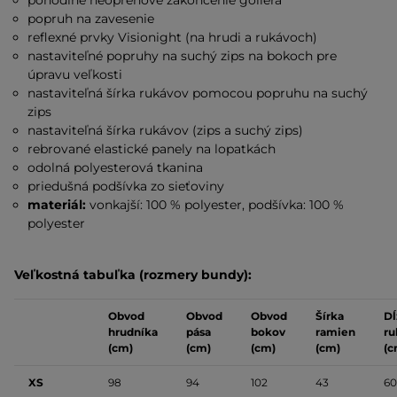
pohodlné neoprénové zakončenie goliera
popruh na zavesenie
reflexné prvky Visionight (na hrudi a rukávoch)
nastaviteľné popruhy na suchý zips na bokoch pre
úpravu veľkosti
nastaviteľná šírka rukávov pomocou popruhu na suchý
zips
nastaviteľná šírka rukávov (zips a suchý zips)
rebrované elastické panely na lopatkách
odolná polyesterová tkanina
priedušná podšívka zo sieťoviny
materiál:
vonkajší:
100 % polyester, podšívka: 100 %
polyester
Veľkostná tabuľka (rozmery bundy):
Obvod
Obvod
Obvod
Šírka
Dĺ
hrudníka
pása
bokov
ramien
ru
(cm)
(cm)
(cm)
(cm)
(c
XS
98
94
102
43
60