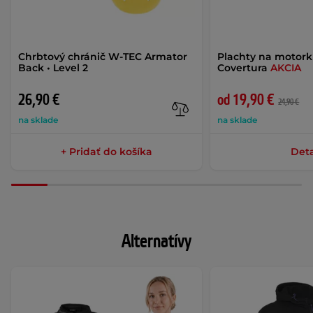
Chrbtový chránič W-TEC Armator
Plachty na motor
Back • Level 2
Covertura
AKCIA
26,90 €
od 19,90 €
24,90 €
na sklade
na sklade
+ Pridať do košíka
Deta
Alternatívy