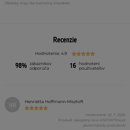
Obrázky majú iba ilustračný charakter.
Recenzie
Hodnotenie: 4.9
zákazníkov
hodnotení
98%
16
odporúča
používateľov
Henrietta Hoffmann-Misztoft
HH
Hodnotené: 22. 7. 2025
Produkt zakúpený na e-inSPORTline.pl
(automaticky preložené)