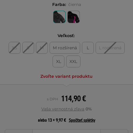
Farba:
čierna
Veľkosť:
XS
S
M
M rozšírená
L
L rozšírená
XL
XXL
Zvoľte variant produktu
114,90 €
s DPH
Vaša vernostná zľava
0%
alebo 13 × 9,97 €
Spočítať splátky