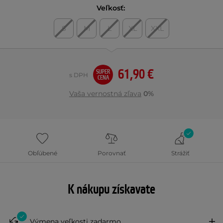
Veľkosť:
S
M
L
XL
XXL
61,90 €
SUPER
s DPH
CENA
Vaša vernostná zľava
0%
Obľúbené
Porovnať
Strážiť
K nákupu získavate
Výmena veľkosti zadarmo