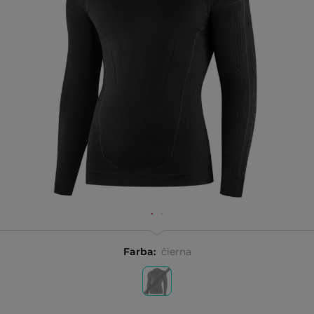
Farba:
čierna