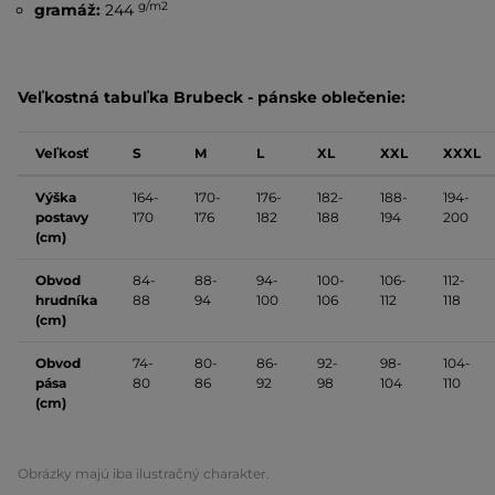
g/m2
gramáž:
244
Veľkostná tabuľka Brubeck - pánske oblečenie:
Veľkosť
S
M
L
XL
XXL
XXXL
Výška
164-
170-
176-
182-
188-
194-
postavy
170
176
182
188
194
200
(cm)
Obvod
84-
88-
94-
100-
106-
112-
hrudníka
88
94
100
106
112
118
(cm)
Obvod
74-
80-
86-
92-
98-
104-
pása
80
86
92
98
104
110
(cm)
Obrázky majú iba ilustračný charakter.