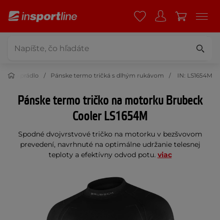
termo prádlo
Pánske termo tričká s dlhým rukávom
IN: LS1654M
Pánske termo tričko na motorku Brubeck
Cooler LS1654M
Spodné dvojvrstvové tričko na motorku v bezšvovom
prevedení, navrhnuté na optimálne udržanie telesnej
teploty a efektívny odvod potu.
viac