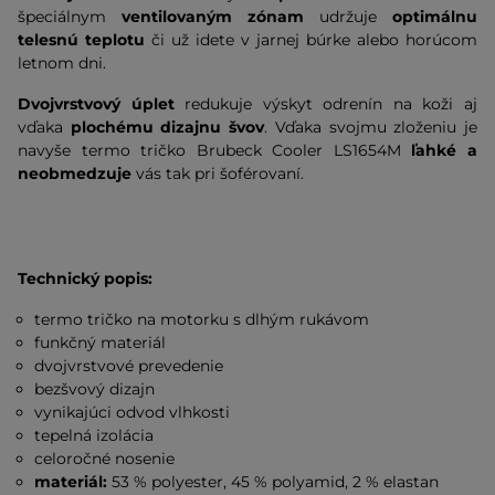
špeciálnym
ventilovaným zónam
udržuje
optimálnu
telesnú teplotu
či už idete v jarnej búrke alebo horúcom
letnom dni.
Dvojvrstvový úplet
redukuje výskyt odrenín na koži aj
vďaka
plochému dizajnu švov
. Vďaka svojmu zloženiu je
navyše termo tričko Brubeck Cooler LS1654M
ľahké a
neobmedzuje
vás tak pri šoférovaní.
Technický popis:
termo tričko na motorku s dlhým rukávom
funkčný materiál
dvojvrstvové prevedenie
bezšvový dizajn
vynikajúci odvod vlhkosti
tepelná izolácia
celoročné nosenie
materiál:
53 % polyester, 45 % polyamid, 2 % elastan