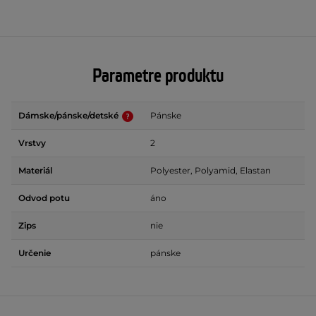
Parametre produktu
Dámske/pánske/detské
Pánske
Vrstvy
2
Materiál
Polyester, Polyamid, Elastan
Odvod potu
áno
Zips
nie
Určenie
pánske