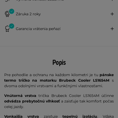
Záruka 2 roky
Garancia vrátenia peňazí
Popis
Pre pohodlie a ochranu na každom kilometri je tu
pánske
termo tričko na motorku Brubeck Cooler LS1654M
s
dvoma odolnými vrstvami a funkčnými vlastnosťami.
Vnútorná vrstva
trička Brubeck Cooler LS1654M účinne
odvádza prebytočnú vlhkosť
a zaisťuje tak komfort počas
celej jazdy.
Vonkajšia vrstva
zaisťuje
tepelnú izoláciu
. Vďaka