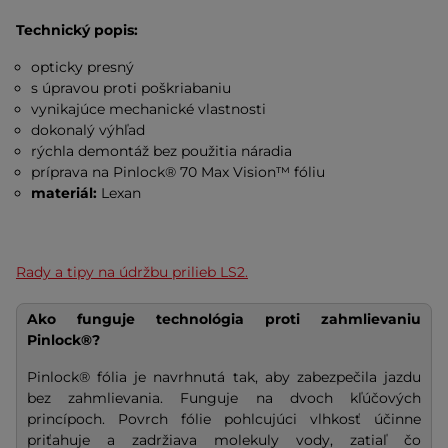
Technický popis:
opticky presný
s úpravou proti poškriabaniu
vynikajúce mechanické vlastnosti
dokonalý výhľad
rýchla demontáž bez použitia náradia
príprava na Pinlock® 70 Max Vision™ fóliu
materiál:
Lexan
Rady a tipy na údržbu prilieb LS2.
Ako funguje technológia proti zahmlievaniu
Pinlock®?
Pinlock® fólia je navrhnutá tak, aby zabezpečila jazdu
bez zahmlievania. Funguje na dvoch kľúčových
princípoch. Povrch fólie pohlcujúci vlhkosť účinne
priťahuje a zadržiava molekuly vody, zatiaľ čo