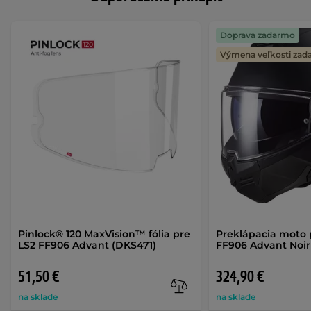
Doprava zadarmo
Výmena veľkosti za
Pinlock® 120 MaxVision™ fólia pre
Preklápacia moto 
LS2 FF906 Advant (DKS471)
FF906 Advant Noir
51,50 €
324,90 €
na sklade
na sklade