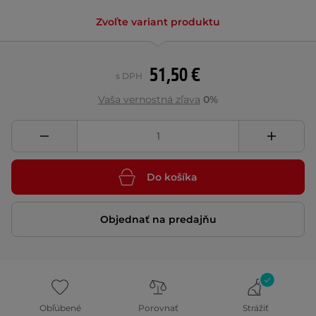
Zvoľte variant produktu
51,50 €
s DPH
Vaša vernostná zľava
0%
Do košíka
Objednať na predajňu
Obľúbené
Porovnať
Strážiť