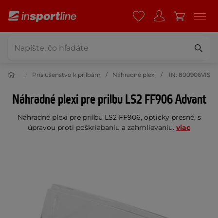
 prilby
Príslušenstvo k prilbám
Náhradné plexi
IN: 800906VIS
Náhradné plexi pre prilbu LS2 FF906 Advant
Náhradné plexi pre prilbu LS2 FF906, opticky presné, s
úpravou proti poškriabaniu a zahmlievaniu.
viac