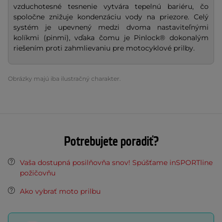
vzduchotesné tesnenie vytvára tepelnú bariéru, čo
spoločne znižuje kondenzáciu vody na priezore. Celý
systém je upevnený medzi dvoma nastaviteľnými
kolíkmi (pinmi), vďaka čomu je Pinlock® dokonalým
riešením proti zahmlievaniu pre motocyklové prilby.
Obrázky majú iba ilustračný charakter.
Potrebujete poradiť?
Vaša dostupná posilňovňa snov! Spúšťame inSPORTline
požičovňu
Ako vybrať moto prilbu