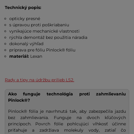
Technický popis:
opticky presné
s úpravou proti poškriabaniu
vynikajúce mechanické vlastnosti
rýchla demontáž bez použitia náradia
dokonalý výhľad
príprava pre fóliu Pinlock® fóliu
materiál:
Lexan
Rady a tipy na údržbu prilieb LS2.
Ako funguje technológia proti zahmlievaniu
Pinlock®?
Pinlock® fólia je navrhnutá tak, aby zabezpečila jazdu
bez zahmlievania. Funguje na dvoch kľúčových
princípoch. Povrch fólie pohlcujúci vlhkosť účinne
priťahuje a zadržiava molekuly vody, zatiaľ čo