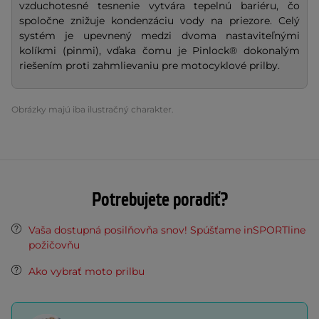
vzduchotesné tesnenie vytvára tepelnú bariéru, čo
spoločne znižuje kondenzáciu vody na priezore. Celý
systém je upevnený medzi dvoma nastaviteľnými
kolíkmi (pinmi), vďaka čomu je Pinlock® dokonalým
riešením proti zahmlievaniu pre motocyklové prilby.
Obrázky majú iba ilustračný charakter.
Potrebujete poradiť?
Vaša dostupná posilňovňa snov! Spúšťame inSPORTline
požičovňu
Ako vybrať moto prilbu