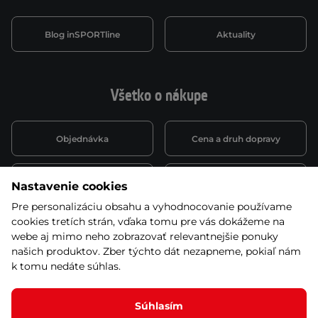
Blog inSPORTline
Aktuality
Všetko o nákupe
Objednávka
Cena a druh dopravy
Spôsob platby
Vernostný systém
Nastavenie cookies
Pre personalizáciu obsahu a vyhodnocovanie používame
cookies tretích strán, vďaka tomu pre vás dokážeme na
Montáž a servis
Reklamácie a záruka
webe aj mimo neho zobrazovať relevantnejšie ponuky
našich produktov. Zber týchto dát nezapneme, pokiaľ nám
k tomu nedáte súhlas.
Kariéra
Obchodné podmienky
Súhlasím