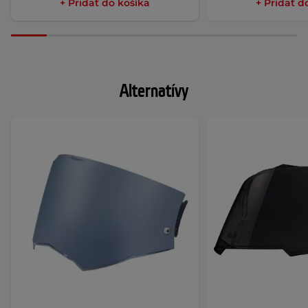
+ Pridať do košíka
+ Pridať d
Alternatívy