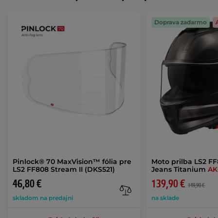
Doprava zadarmo
Pinlock® 70 MaxVision™ fólia pre
Moto prilba LS2 FF
LS2 FF808 Stream II (DKS521)
Jeans Titanium
AK
46,80 €
139,90 €
149,90 €
skladom na predajni
na sklade