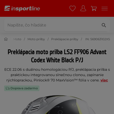
Moto
Moto prilby
Preklápacie prilby
IN: 569063102XS
Preklápacia moto prilba LS2 FF906 Advant
Codex White Black P/J
ECE 22.06 s duálnou homologáciou P/J, preklápacia prilba s
praktickou integrovanou slnečnou clonou, zapínanie
rýchloprackou, Pinlock® 70 MaxVision™ fólia v cene.
viac
Doprava zadarmo