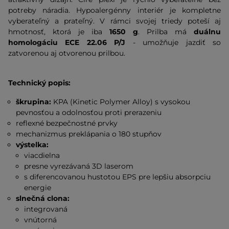
potreby náradia. Hypoalergénny interiér je kompletne
vyberateľný a prateľný. V rámci svojej triedy poteší aj
hmotnosť, ktorá je iba
1650 g
. Prilba má
duálnu
homologáciu ECE 22.06 P/J
- umožňuje jazdiť so
zatvorenou aj otvorenou prilbou.
Technický popis:
škrupina:
KPA (Kinetic Polymer Alloy) s vysokou
pevnosťou a odolnosťou proti prerazeniu
reflexné bezpečnostné prvky
mechanizmus preklápania o 180 stupňov
výstelka:
viacdielna
presne vyrezávaná 3D laserom
s diferencovanou hustotou EPS pre lepšiu absorpciu
energie
slnečná clona:
integrovaná
vnútorná