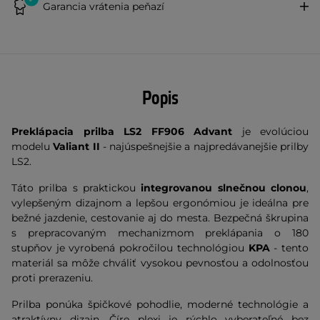
Garancia vrátenia peňazí
Popis
Preklápacia prilba LS2 FF906 Advant
je evolúciou
modelu
Valiant II
- najúspešnejšie a najpredávanejšie prilby
LS2.
Táto prilba s praktickou
integrovanou slnečnou clonou
,
vylepšeným dizajnom a lepšou ergonómiou je ideálna pre
bežné jazdenie, cestovanie aj do mesta. Bezpečná škrupina
s prepracovaným mechanizmom preklápania o 180
stupňov je vyrobená pokročilou technológiou
KPA
- tento
materiál sa môže chváliť vysokou pevnosťou a odolnosťou
proti prerazeniu.
Prilba ponúka špičkové pohodlie, moderné technológie a
atraktívny dizajn. Číre plexi je rýchlo vyberateľné bez