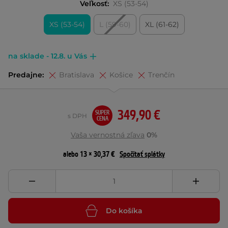
Veľkosť:
XS (53-54)
XS (53-54)
L (59-60)
XL (61-62)
na sklade - 12.8. u Vás
Predajne:
Bratislava
Košice
Trenčín
349,90 €
SUPER
s DPH
CENA
Vaša vernostná zľava
0%
alebo 13 × 30,37 €
Spočítať splátky
Do košíka