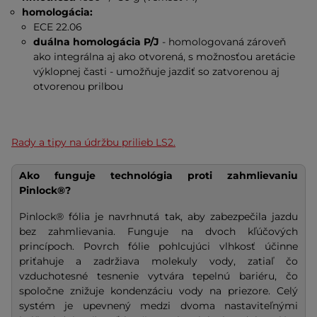
homologácia:
ECE 22.06
duálna homologácia P/J
- homologovaná zároveň
ako integrálna aj ako otvorená, s možnosťou aretácie
výklopnej časti - umožňuje jazdiť so zatvorenou aj
otvorenou prilbou
Rady a tipy na údržbu prilieb LS2.
Ako funguje technológia proti zahmlievaniu
Pinlock®?
Pinlock® fólia je navrhnutá tak, aby zabezpečila jazdu
bez zahmlievania. Funguje na dvoch kľúčových
princípoch. Povrch fólie pohlcujúci vlhkosť účinne
priťahuje a zadržiava molekuly vody, zatiaľ čo
vzduchotesné tesnenie vytvára tepelnú bariéru, čo
spoločne znižuje kondenzáciu vody na priezore. Celý
systém je upevnený medzi dvoma nastaviteľnými