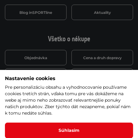
Blog inSPORTline
Aktuality
Všetko o nákupe
Objednávka
Cena a druh dopravy
Spôsob platby
Vernostný systém
Nastavenie cookies
Pre personalizáciu obsahu a vyhodnocovanie používame
cookies tretích strán, vďaka tomu pre vás dokážeme na
Montáž a servis
Reklamácie a záruka
webe aj mimo neho zobrazovať relevantnejšie ponuky
našich produktov. Zber týchto dát nezapneme, pokiaľ nám
k tomu nedáte súhlas.
Kariéra
Obchodné podmienky
Súhlasím