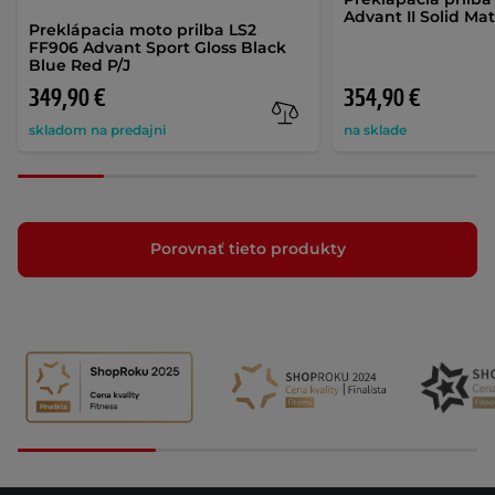
Advant II Solid Mat
Preklápacia moto prilba LS2
FF906 Advant Sport Gloss Black
Blue Red P/J
349,90 €
354,90 €
skladom na predajni
na sklade
Porovnať tieto produkty