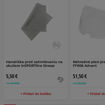
Handrička proti zahmlievaniu na
Náhradné plexi pre
okuliare inSPORTline Streep
FF906 Advant
5,50 €
51,50 €
na sklade
na sklade
+ Pridať do košíka
+ Pridať d