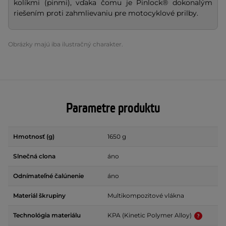
kolíkmi (pinmi), vďaka čomu je Pinlock® dokonalým
riešením proti zahmlievaniu pre motocyklové prilby.
Obrázky majú iba ilustračný charakter.
Parametre produktu
Hmotnosť (g)
1650 g
Slnečná clona
áno
Odnímateľné čalúnenie
áno
Materiál škrupiny
Multikompozitové vlákna
Technológia materiálu
KPA (Kinetic Polymer Alloy)