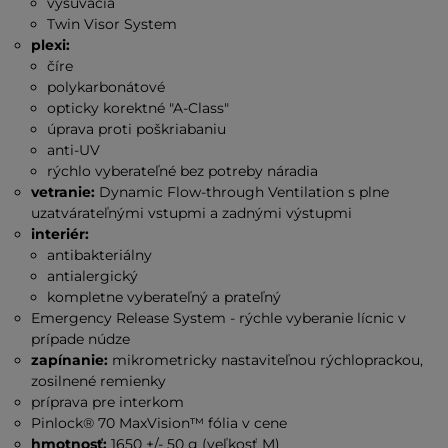
vysúvacia
Twin Visor System
plexi:
číre
polykarbonátové
opticky korektné "A-Class"
úprava proti poškriabaniu
anti-UV
rýchlo vyberateľné bez potreby náradia
vetranie:
Dynamic Flow-through Ventilation s plne
uzatvárateľnými vstupmi a zadnými výstupmi
interiér:
antibakteriálny
antialergický
kompletne vyberateľný a prateľný
Emergency Release System - rýchle vyberanie lícnic v
prípade núdze
zapínanie:
mikrometricky nastaviteľnou rýchloprackou,
zosilnené remienky
príprava pre interkom
Pinlock® 70 MaxVision™ fólia v cene
hmotnosť:
1650 +/- 50 g (veľkosť M)