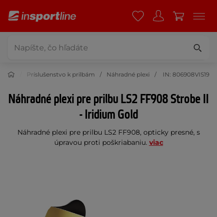
rilby
Príslušenstvo k prilbám
Náhradné plexi
IN: 806908VIS19
Náhradné plexi pre prilbu LS2 FF908 Strobe II
- Iridium Gold
Náhradné plexi pre prilbu LS2 FF908, opticky presné, s
úpravou proti poškriabaniu.
viac