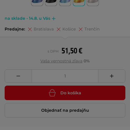
na sklade - 14.8. u Vás
Predajne:
Bratislava
Košice
Trenčín
51,50 €
s DPH
Vaša vernostná zľava
0%
Do košíka
Objednať na predajňu