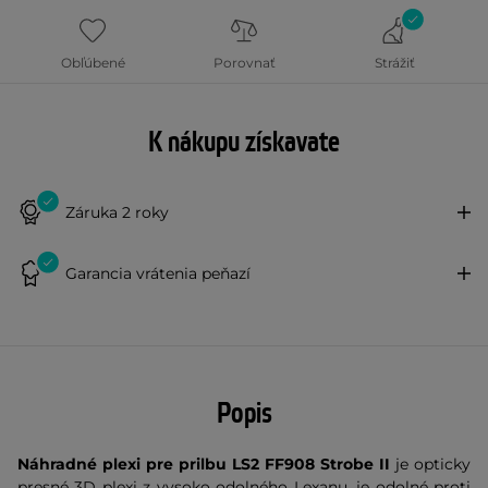
Obľúbené
Porovnať
Strážiť
K nákupu získavate
Záruka 2 roky
Garancia vrátenia peňazí
Popis
Náhradné plexi pre prilbu LS2 FF908 Strobe II
je opticky
presné 3D plexi z vysoko odolného Lexanu, je odolné proti