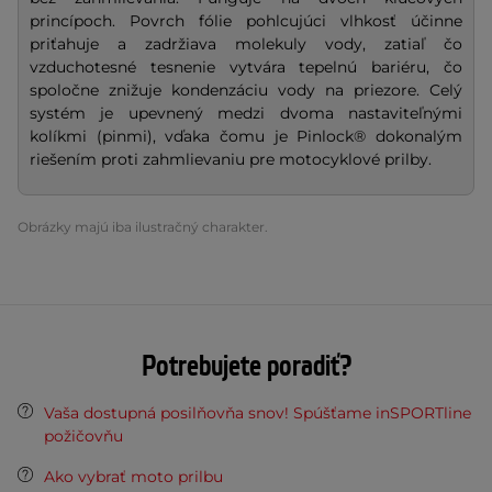
princípoch. Povrch fólie pohlcujúci vlhkosť účinne
priťahuje a zadržiava molekuly vody, zatiaľ čo
vzduchotesné tesnenie vytvára tepelnú bariéru, čo
spoločne znižuje kondenzáciu vody na priezore. Celý
systém je upevnený medzi dvoma nastaviteľnými
kolíkmi (pinmi), vďaka čomu je Pinlock® dokonalým
riešením proti zahmlievaniu pre motocyklové prilby.
Obrázky majú iba ilustračný charakter.
Potrebujete poradiť?
Vaša dostupná posilňovňa snov! Spúšťame inSPORTline
požičovňu
Ako vybrať moto prilbu