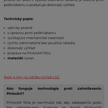
poškriabaniu a poskytuje dokonalý výhľad.
Technický popis:
opticky presné
s úpravou proti poškriabaniu
vynikajúce mechanické vlastnosti
rýchlo odnímateľné bez použitia náradia
dokonalý výhľad
príprava na Pinlock® fóliu
materiál:
Lexan
Rady a tipy na údržbu prilieb LS2.
Ako funguje technológia proti zahmlievaniu
Pinlock®?
Pinlock® fólia je navrhnutá tak, aby zabezpečila jazdu
bez zahmlievania. Funguje na dvoch kľúčových