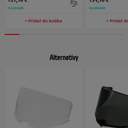
na sklade
na sklade
+ Pridať do košíka
+ Pridať d
Alternatívy