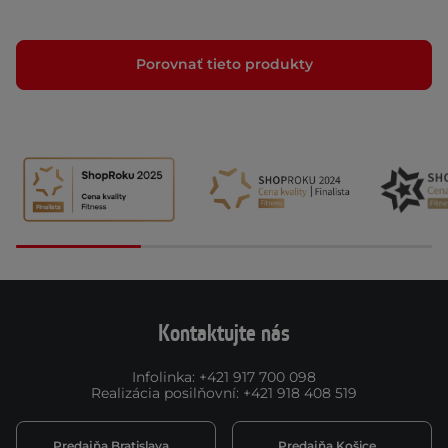
Porovnať tieto produkty
Kontaktujte nás
Infolinka
:
+421 917 700 098
Realizácia posilňovní
:
+421 918 408 519
Predajňa Bratislava
Predajňa Košice