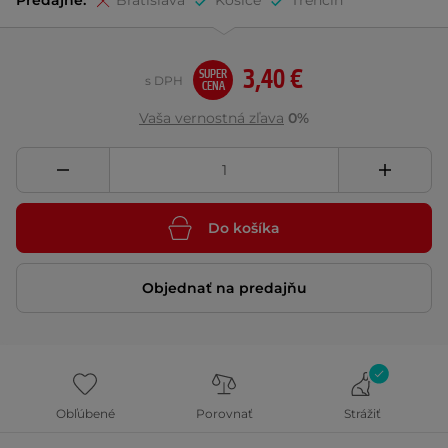
Predajne:
Bratislava
Košice
Trenčín
3,40 €
SUPER
s DPH
CENA
Vaša vernostná zľava
0%
Do košíka
Objednať na predajňu
Obľúbené
Porovnať
Strážiť