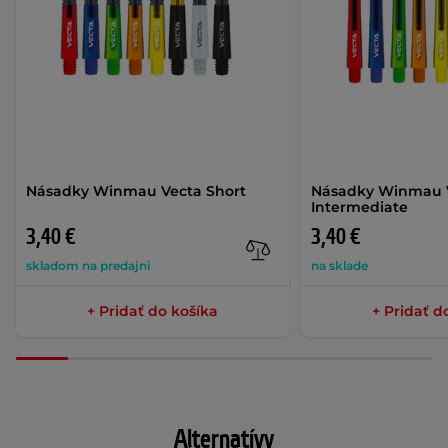
Násadky Winmau Vecta Short
Násadky Winmau 
Intermediate
3,40 €
3,40 €
skladom na predajni
na sklade
+ Pridať do košíka
+ Pridať d
Alternatívy