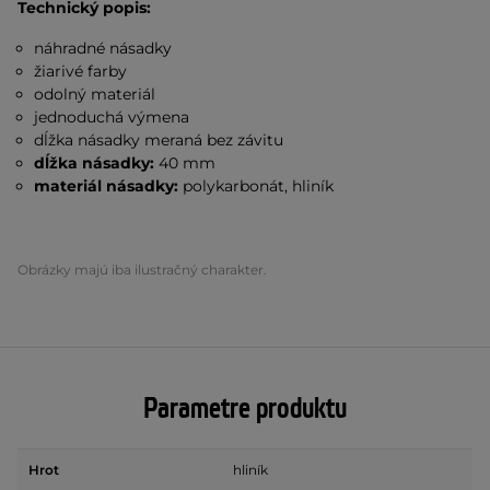
Technický popis:
náhradné násadky
žiarivé farby
odolný materiál
jednoduchá výmena
dĺžka násadky meraná bez závitu
dĺžka násadky:
40 mm
materiál násadky:
polykarbonát, hliník
Obrázky majú iba ilustračný charakter.
Parametre produktu
Hrot
hliník