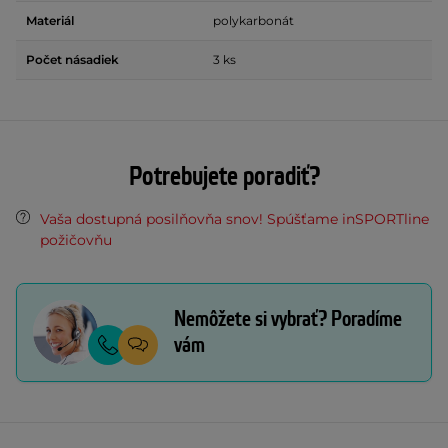
Materiál
polykarbonát
Počet násadiek
3 ks
Potrebujete poradiť?
Vaša dostupná posilňovňa snov! Spúšťame inSPORTline
požičovňu
Nemôžete si vybrať? Poradíme
vám