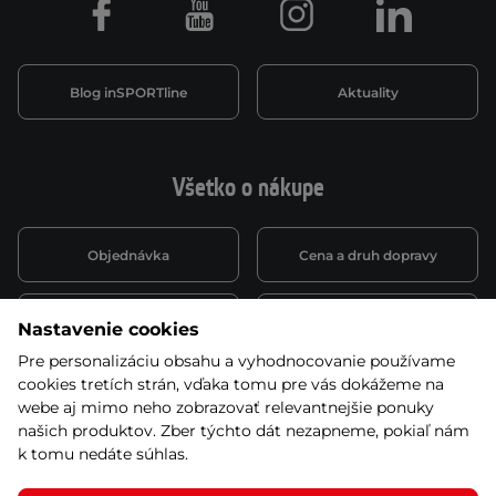
Facebook
Youtube
Instagram
LinkedIn
Blog inSPORTline
Aktuality
Všetko o nákupe
Objednávka
Cena a druh dopravy
Spôsob platby
Vernostný systém
Nastavenie cookies
Pre personalizáciu obsahu a vyhodnocovanie používame
cookies tretích strán, vďaka tomu pre vás dokážeme na
Montáž a servis
Reklamácie a záruka
webe aj mimo neho zobrazovať relevantnejšie ponuky
našich produktov. Zber týchto dát nezapneme, pokiaľ nám
k tomu nedáte súhlas.
Kariéra
Obchodné podmienky