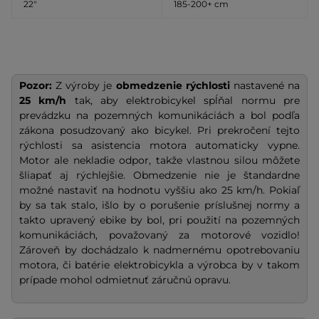
22″
185-200+ cm
Pozor:
Z výroby je
obmedzenie rýchlosti
nastavené na
25 km/h
tak, aby elektrobicykel spĺňal normu pre
prevádzku na pozemných komunikáciách a bol podľa
zákona posudzovaný ako bicykel. Pri prekročení tejto
rýchlosti sa asistencia motora automaticky vypne.
Motor ale nekladie odpor, takže vlastnou silou môžete
šliapať aj rýchlejšie. Obmedzenie nie je štandardne
možné nastaviť na hodnotu vyššiu ako 25 km/h. Pokiaľ
by sa tak stalo, išlo by o porušenie príslušnej normy a
takto upravený ebike by bol, pri použití na pozemných
komunikáciách, považovaný za motorové vozidlo!
Zároveň by dochádzalo k nadmernému opotrebovaniu
motora, či batérie elektrobicykla a výrobca by v takom
prípade mohol odmietnuť záručnú opravu.