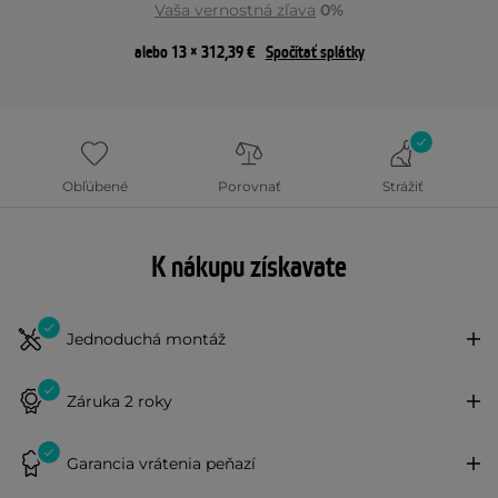
Vaša vernostná zľava
0%
alebo 13 × 312,39 €
Spočítať splátky
Obľúbené
Porovnať
Strážiť
K nákupu získavate
Jednoduchá montáž
Záruka 2 roky
Garancia vrátenia peňazí