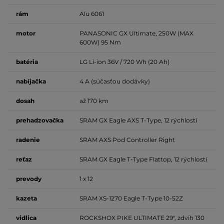
rám
Alu 6061
motor
PANASONIC GX Ultimate, 250W (MAX
600W) 95 Nm
batéria
LG Li-ion 36V / 720 Wh (20 Ah)
nabíjačka
4 A (súčasťou dodávky)
dosah
až 170 km
prehadzovačka
SRAM GX Eagle AXS T-Type, 12 rýchlostí
radenie
SRAM AXS Pod Controller Right
reťaz
SRAM GX Eagle T-Type Flattop, 12 rýchlostí
prevody
1 x 12
kazeta
SRAM XS-1270 Eagle T-Type 10-52Z
vidlica
ROCKSHOX PIKE ULTIMATE 29", zdvih 130