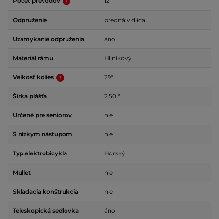
Počet prevodov
12
Odpruženie
predná vidlica
Uzamykanie odpruženia
áno
Materiál rámu
Hliníkový
Veľkosť kolies
29"
Šírka plášťa
2.50 "
Určené pre seniorov
nie
S nízkym nástupom
nie
Typ elektrobicykla
Horský
Mullet
nie
Skladacia konštrukcia
nie
Teleskopická sedlovka
áno