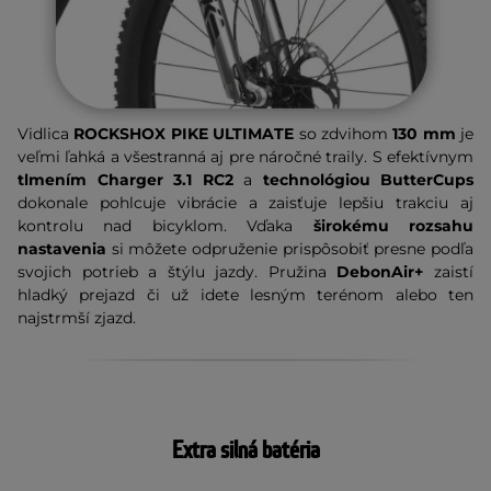
Vidlica
ROCKSHOX PIKE ULTIMATE
so zdvihom
130 mm
je
veľmi ľahká a všestranná aj pre náročné traily. S efektívnym
tlmením Charger 3.1 RC2
a
technológiou ButterCups
dokonale pohlcuje vibrácie a zaisťuje lepšiu trakciu aj
kontrolu nad bicyklom. Vďaka
širokému rozsahu
nastavenia
si môžete odpruženie prispôsobiť presne podľa
svojich potrieb a štýlu jazdy. Pružina
DebonAir+
zaistí
hladký prejazd či už idete lesným terénom alebo ten
najstrmší zjazd.
Extra silná batéria