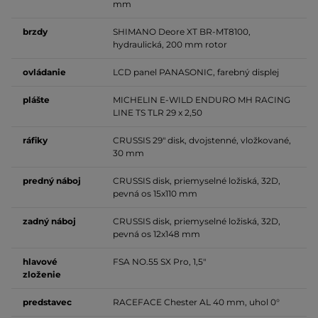
mm
brzdy
SHIMANO Deore XT BR-MT8100,
hydraulická, 200 mm rotor
ovládanie
LCD panel PANASONIC, farebný displej
plášte
MICHELIN E-WILD ENDURO MH RACING
LINE TS TLR 29 x 2,50
ráfiky
CRUSSIS 29" disk, dvojstenné, vložkované,
30 mm
predný náboj
CRUSSIS disk, priemyselné ložiská, 32D,
pevná os 15x110 mm
zadný náboj
CRUSSIS disk, priemyselné ložiská, 32D,
pevná os 12x148 mm
hlavové
FSA NO.55 SX Pro, 1,5"
zloženie
predstavec
RACEFACE Chester AL 40 mm, uhol 0°