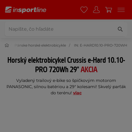
cykle
Pánske horské elektrobicykle
IN: E-HARD10.10-PRO-720WH
Horský elektrobicykel Crussis e-Hard 10.10-
PRO 720Wh 29"
AKCIA
Vyladený trailový e-bike so špičkovým motorom
PANASONIC, silnou batériou a 29" kolesami! Skvelý parťák
do terénu!
viac