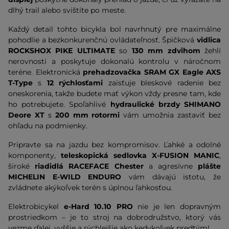
dlhý trail alebo svištíte po meste.
Každý detail tohto bicykla bol navrhnutý pre maximálne
pohodlie a bezkonkurenčnú ovládateľnosť. Špičková
vidlica
ROCKSHOX PIKE ULTIMATE
so
130 mm zdvihom
žehlí
nerovnosti a poskytuje dokonalú kontrolu v náročnom
teréne. Elektronická
prehadzovačka SRAM GX Eagle AXS
T-Type
s
12 rýchlosťami
zaisťuje bleskové radenie bez
oneskorenia, takže budete mať výkon vždy presne tam, kde
ho potrebujete. Spoľahlivé
hydraulické brzdy SHIMANO
Deore XT
s
200 mm rotormi
vám umožnia zastaviť bez
ohľadu na podmienky.
Pripravte sa na jazdu bez kompromisov. Ľahké a odolné
komponenty,
teleskopická sedlovka X-FUSION MANIC
,
široké
riadidlá RACEFACE Chester
a agresívne
plášte
MICHELIN E-WILD ENDURO
vám dávajú istotu, že
zvládnete akýkoľvek terén s úplnou ľahkosťou.
Elektrobicykel
e-Hard 10.10 PRO
nie je len dopravným
prostriedkom – je to stroj na dobrodružstvo, ktorý vás
vezme ďalej, vyššie a rýchlejšie ako kedykoľvek predtým!