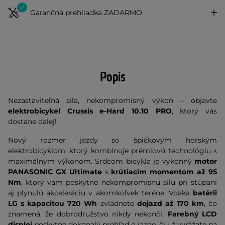
Garančná prehliadka ZADARMO
Popis
Nezastaviteľná sila, nekompromisný výkon – objavte
elektrobicykel Crussis e-Hard 10.10 PRO
, ktorý vás
dostane ďalej!
Nový rozmer jazdy so špičkovým horským
elektrobicyklom, ktorý kombinuje prémiovú technológiu s
maximálnym výkonom. Srdcom bicykla je výkonný
motor
PANASONIC GX Ultimate
s
krútiacim momentom až 95
Nm
, ktorý vám poskytne nekompromisnú silu pri stúpaní
aj plynulú akceleráciu v akomkoľvek teréne. Vďaka
batérii
LG s kapacitou 720 Wh
zvládnete
dojazd až 170 km
, čo
znamená, že dobrodružstvo nikdy nekončí.
Farebný LCD
displej
poskytne dokonalý prehľad o jazde, či už vyrážate na