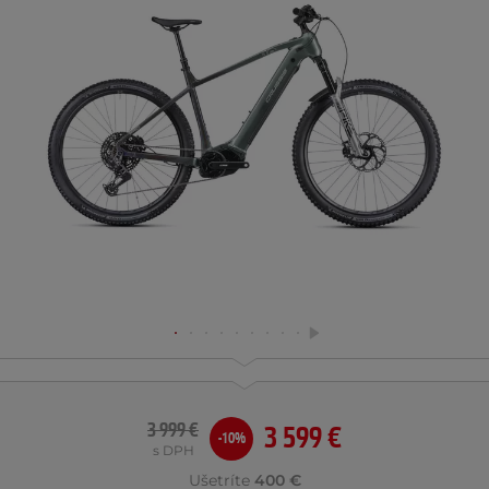
3 999 €
3 599 €
-10%
s DPH
Ušetríte
400 €