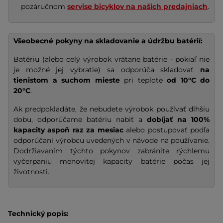
pozáručnom
servise bicyklov na našich predajniach
.
Všeobecné pokyny na skladovanie a údržbu batérií:
Batériu (alebo celý výrobok vrátane batérie - pokiaľ nie
je možné jej vybratie) sa odporúča skladovať
na
tienistom a suchom mieste
pri teplote
od 10°C do
20°C
.
Ak predpokladáte, že nebudete výrobok používať dlhšiu
dobu, odporúčame batériu nabiť a
dobíjať na
100%
kapacity
aspoň raz za mesiac
alebo postupovať podľa
odporúčaní výrobcu uvedených v návode na používanie.
Dodržiavaním týchto pokynov zabránite rýchlemu
vyčerpaniu menovitej kapacity batérie počas jej
životnosti.
Technický popis: