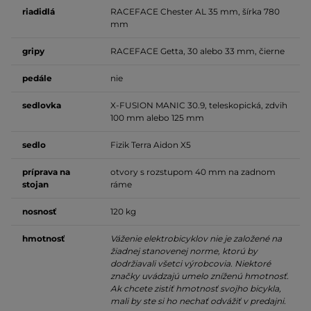
riadidlá
RACEFACE Chester AL 35 mm, šírka 780
mm
gripy
RACEFACE Getta, 30 alebo 33 mm, čierne
pedále
nie
sedlovka
X-FUSION MANIC 30.9, teleskopická, zdvih
100 mm alebo 125 mm
sedlo
Fizik Terra Aidon X5
príprava na
otvory s rozstupom 40 mm na zadnom
stojan
ráme
nosnosť
120 kg
hmotnosť
Váženie elektrobicyklov nie je založené na
žiadnej stanovenej norme, ktorú by
dodržiavali všetci výrobcovia. Niektoré
značky uvádzajú umelo zníženú hmotnosť.
Ak chcete zistiť hmotnosť svojho bicykla,
mali by ste si ho nechať odvážiť v predajni.