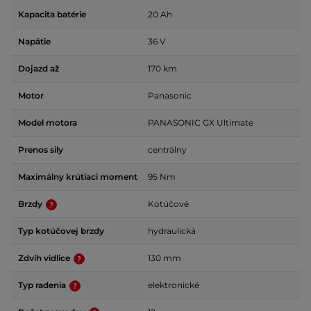
Kapacita batérie
20 Ah
Napätie
36 V
Dojazd až
170 km
Motor
Panasonic
Model motora
PANASONIC GX Ultimate
Prenos sily
centrálny
Maximálny krútiaci moment
95 Nm
Brzdy
Kotúčové
Typ kotúčovej brzdy
hydraulická
Zdvih vidlice
130 mm
Typ radenia
elektronické