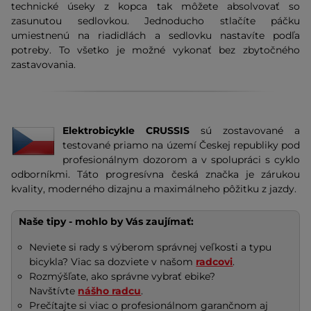
technické úseky z kopca tak môžete absolvovať so
zasunutou sedlovkou. Jednoducho stlačíte páčku
umiestnenú na riadidlách a sedlovku nastavíte podľa
potreby. To všetko je možné vykonať bez zbytočného
zastavovania.
Elektrobicykle CRUSSIS
sú zostavované a
testované priamo na území Českej republiky pod
profesionálnym dozorom a v spolupráci s cyklo
odborníkmi. Táto progresívna česká značka je zárukou
kvality, moderného dizajnu a maximálneho pôžitku z jazdy.
Naše tipy - mohlo by Vás zaujímať:
Neviete si rady s výberom správnej veľkosti a typu
bicykla? Viac sa dozviete v našom
radcovi
.
Rozmýšľate, ako správne vybrať ebike?
Navštívte
nášho radcu
.
Prečítajte si viac o profesionálnom garančnom aj