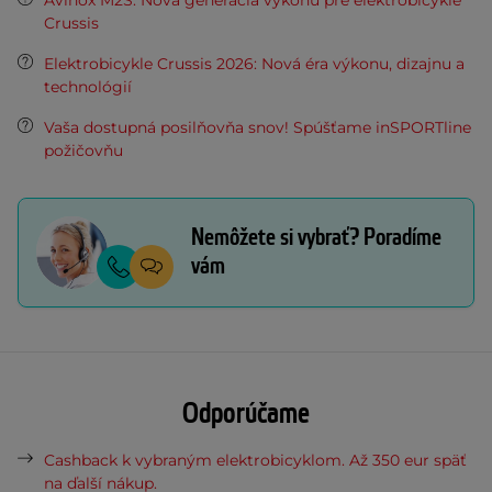
Avinox M2S: Nová generácia výkonu pre elektrobicykle
Crussis
Elektrobicykle Crussis 2026: Nová éra výkonu, dizajnu a
technológií
Vaša dostupná posilňovňa snov! Spúšťame inSPORTline
požičovňu
Nemôžete si vybrať? Poradíme
vám
Odporúčame
Cashback k vybraným elektrobicyklom. Až 350 eur späť
na ďalší nákup.