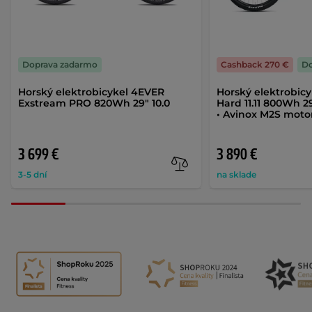
Doprava zadarmo
Cashback 270 €
Do
Horský elektrobicykel 4EVER
Horský elektrobicy
Exstream PRO 820Wh 29" 10.0
Hard 11.11 800Wh 2
• Avinox M2S moto
3 699 €
3 890 €
3-5 dní
na sklade