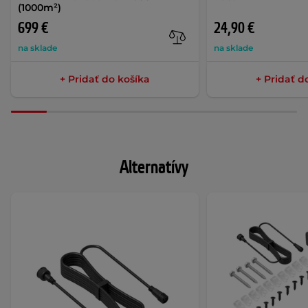
(1000m²)
699 €
24,90 €
na sklade
na sklade
+ Pridať do košíka
+ Pridať d
Alternatívy