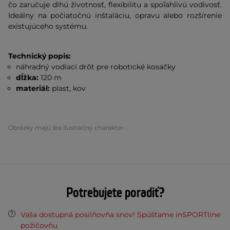
čo zaručuje dlhú životnosť, flexibilitu a spoľahlivú vodivosť.
Ideálny na počiatočnú inštaláciu, opravu alebo rozšírenie
existujúceho systému.
Technický popis:
náhradný vodiaci drôt pre robotické kosačky
dĺžka:
120 m
materiál:
plast, kov
Obrázky majú iba ilustračný charakter.
Potrebujete poradiť?
Vaša dostupná posilňovňa snov! Spúšťame inSPORTline
požičovňu