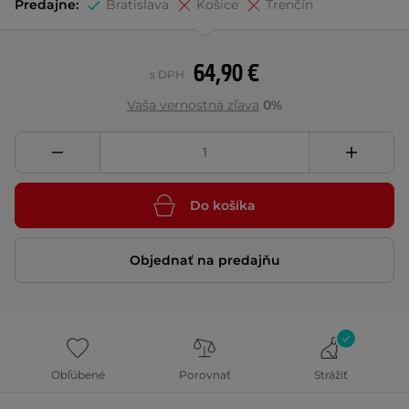
Predajne:
Bratislava
Košice
Trenčín
64,90 €
s DPH
Vaša vernostná zľava
0%
Do košíka
Objednať na predajňu
Obľúbené
Porovnať
Strážiť