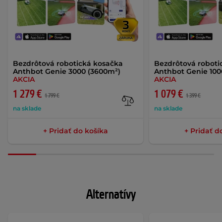
Bezdrôtová robotická kosačka
Bezdrôtová roboti
Anthbot Genie 3000 (3600m²)
Anthbot Genie 100
AKCIA
AKCIA
1 279 €
1 079 €
1 799 €
1 399 €
na sklade
na sklade
+ Pridať do košíka
+ Pridať d
Alternatívy