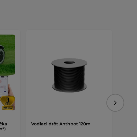
Nasledujú
ačka
Vodiaci drôt Anthbot 120m
Náhra
m²)
kusov