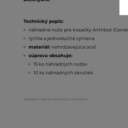
Technický popis:
náhradné nože pre kosačky Anthbot (Genie, 
rýchla a jednoduchá výmena
materiál:
nehrdzavejúca oceľ
súprava obsahuje:
15 ks náhradných nožov
10 ks náhradných skrutiek
Obrázky majú iba ilustračný charakter.