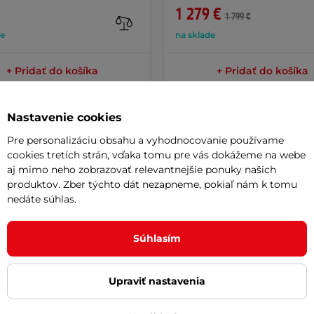
1 279 €
1 799 €
de
na sklade
+ Pridať do košíka
+ Pridať do košíka
Nastavenie cookies
Pre personalizáciu obsahu a vyhodnocovanie používame
cookies tretích strán, vďaka tomu pre vás dokážeme na webe
aj mimo neho zobrazovať relevantnejšie ponuky našich
Potreb
produktov. Zber týchto dát nezapneme, pokiaľ nám k tomu
nedáte súhlas.
Vaša do
álnou voľbou na udržanie perfektného
požičov
Súhlasím
 vyrobené z
kvalitnej nehrdzavejúcej
Ako vybr
zaisťujú čistý, presný strih. Vďaka
Upraviť nastavenia
e vaša kosačka opäť kosiť
efektívne a
Odpor