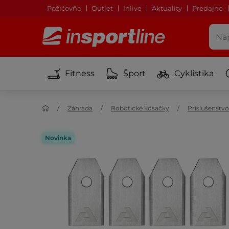
Požičovňa
Outlet
Inlive
Aktuality
Predajne
Fitness
Šport
Cyklistika
Záhrada
Robotické kosačky
Príslušenstv
Novinka