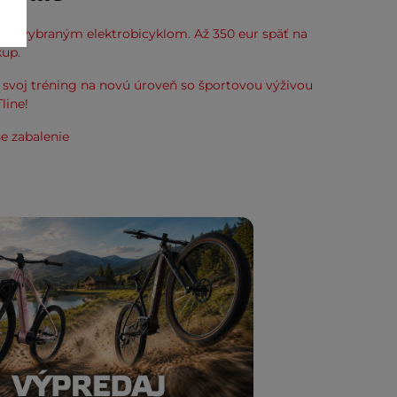
k k vybraným elektrobicyklom. Až 350 eur späť na
kup.
svoj tréning na novú úroveň so športovou výživou
line!
e zabalenie