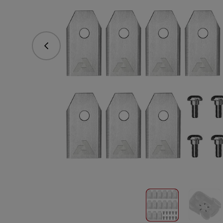
Predchádzajúce