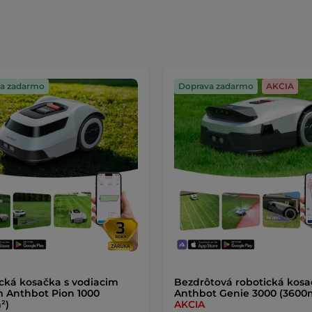
a zadarmo
Doprava zadarmo
AKCIA
cká kosačka s vodiacim
Bezdrôtová robotická kos
 Anthbot Pion 1000
Anthbot Genie 3000 (3600
²)
AKCIA