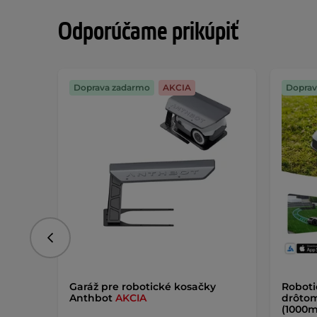
Odporúčame prikúpiť
Doprava zadarmo
AKCIA
Doprav
Predchádzajúce
Garáž pre robotické kosačky
Roboti
Anthbot
AKCIA
drôtom
(1000m