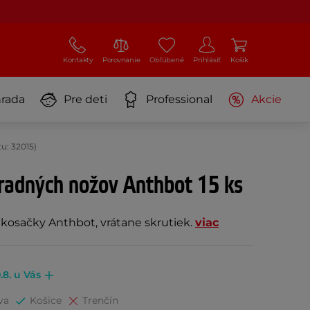
Kontakty
Porovnanie
Obľúbené
Prihlásiť
Košík
rada
Pre deti
Professional
Akcie
u: 32015)
radných nožov Anthbot 15 ks
kosačky Anthbot, vrátane skrutiek.
viac
.8. u Vás
va
Košice
Trenčín