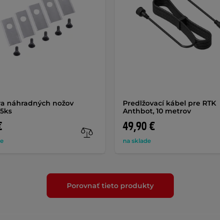
a náhradných nožov
Predlžovací kábel pre RTK
 5ks
Anthbot, 10 metrov
€
49,90 €
de
na sklade
Porovnať tieto produkty