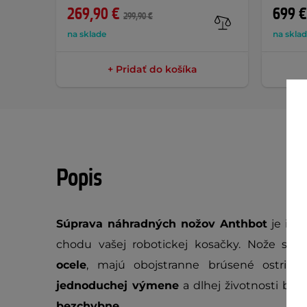
269,90 €
699 €
299,90 €
na sklade
na skla
+ Pridať do košíka
Popis
Súprava náhradných nožov Anthbot
je ide
chodu vašej robotickej kosačky. Nože sú
ocele
, majú obojstranne brúsené ostrie a 
jednoduchej výmene
a dlhej životnosti bud
bezchybne
.