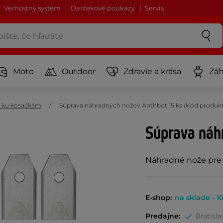
Vernostný systém
Darčekové poukazy
Servis
Moto
Outdoor
Zdravie a krása
Záh
o ku kosačkám
Súprava náhradných nožov Anthbot 15 ks (Kód produkt
Súprava náh
Náhradné nože pre 
E-shop:
na sklade - 10
Predajne:
Bratisla