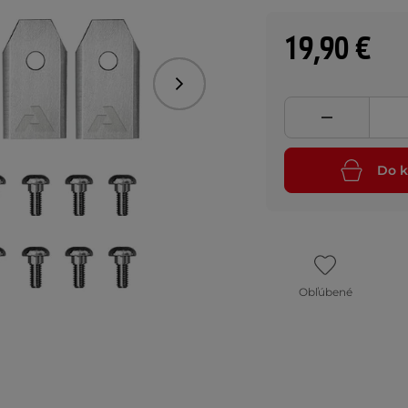
19,90 €
Nasledujúce
Do k
Obľúbené