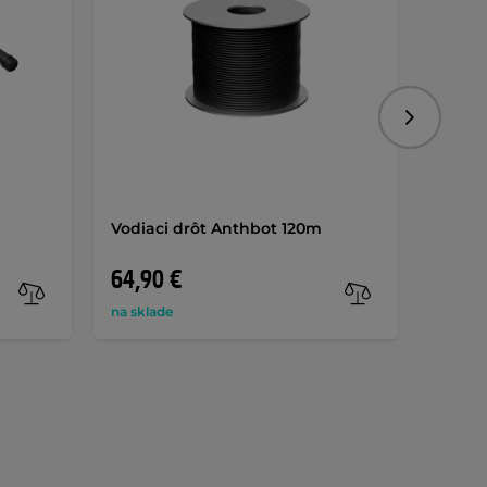
Nasledujú
Vodiaci drôt Anthbot 120m
Súpra
stenu
64,90 €
79,9
na sklade
na skla