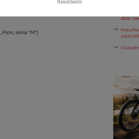
Nesúhlasím
Cashbac
ďalší ná
Posuňte 
Pion, séria "M")
inSPORT
Diskrétn