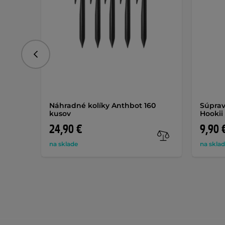
Predchádzajúce
Náhradné kolíky Anthbot 160
Súprav
kusov
Hookii
24,90 €
9,90 
na sklade
na skla