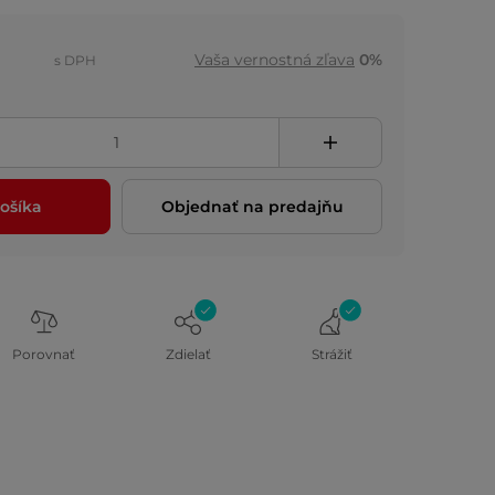
Vaša vernostná zľava
0%
s DPH
ošíka
Objednať na predajňu
Porovnať
Zdielať
Strážiť