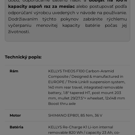
dobu, odporúčame batériu nabiť a
dobíjať na
100%
kapacity
aspoň raz za mesiac
alebo postupovať podľa
odporúčaní výrobcu uvedených v návode na používanie.
Dodržiavaním týchto pokynov zabránite rýchlemu
vyčerpaniu menovitej kapacity batérie počas jej
životnosti.
Technický popis:
Rám
KELLYS THEOS F100 Carbon-Aramid
Composite /
Designed & manufactured in
EUROPE / Think Link® suspension system,
140 mm rear travel, integrated removable
battery, 1.8" tapered HT, post mount 203
mm, mullet 29/27.5"+ wheelset, 12x148 mm
Boost thru axle
Motor
SHIMANO EP801, 85 Nm, 36 V
Batéria
KELLYS Re-Charge K1 Li-ion
internal
removable 820 Wh / capacity 23 Ah, co-