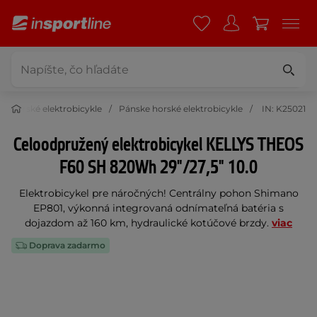
Horské elektrobicykle
Pánske horské elektrobicykle
IN: K25021
Celoodpružený elektrobicykel KELLYS THEOS
F60 SH 820Wh 29"/27,5" 10.0
Elektrobicykel pre náročných! Centrálny pohon Shimano
EP801, výkonná integrovaná odnímateľná batéria s
dojazdom až 160 km, hydraulické kotúčové brzdy.
viac
Doprava zadarmo