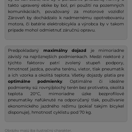
takto upravený ebike by bol, pri použití na pozemných
komunikáciách, považovaný za motorové vozidlo!
Zároveň by dochádzalo k nadmernému opotrebovaniu
motora, či batérie elektrobicykla a výrobca by v takom
prípade mohol odmietnuť záručnú opravu.
Predpokladaný
maximálny dojazd
je mimoriadne
závislý na najrôznejších podmienkach. Medzi niektoré z
týchto faktorov patrí zvolený stupeň podpory,
hmotnosť jazdca, povaha terénu, vietor, tlak pneumatík
a ich vzorka a okolitá teplota. Všetky dojazdy platia pre
optimálne podmienky
. Optimálne či ideálne
podmienky sú: rovný/plochý terén bez protivetra, okolitá
teplota 20°C, mimoriadne úzke bezprofilové
pneumatiky nafúknuté na odporúčaný tlak, používanie
ekonomického jazdného režimu (pokiaľ takým bicykel
disponuje), hmotnosť cyklistu pod 70 kg.
Obrázky majú iba ilustračný charakter.