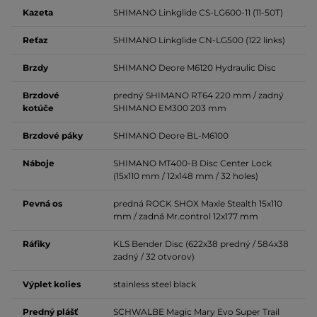
Kazeta
SHIMANO Linkglide CS-LG600-11 (11-50T)
Reťaz
SHIMANO Linkglide CN-LG500 (122
links
)
Brzdy
SHIMANO Deore M6120
Hydraulic Disc
Brzdové
predný SHIMANO RT64 220 mm / zadný
kotúče
SHIMANO EM300 203 mm
Brzdové páky
SHIMANO Deore BL-M6100
Náboje
SHIMANO MT400-B Disc Center Lock
(15x110 mm / 12x148 mm / 32
holes
)
Pevná os
predná ROCK SHOX Maxle Stealth 15x110
mm / zadná Mr.control 12x177 mm
Ráfiky
KLS Bender Disc (622x38 predný / 584x38
zadný / 32 otvorov)
Výplet kolies
stainless steel black
Predný plášť
SCHWALBE Magic Mary Evo Super Trail