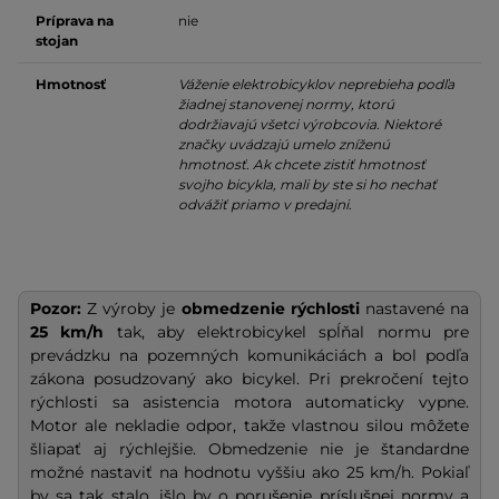
Príprava na
nie
stojan
Hmotnosť
Váženie elektrobicyklov neprebieha podľa
žiadnej stanovenej normy, ktorú
dodržiavajú všetci výrobcovia. Niektoré
značky uvádzajú umelo zníženú
hmotnosť. Ak chcete zistiť hmotnosť
svojho bicykla, mali by ste si ho nechať
odvážiť priamo v predajni.
Pozor:
Z výroby je
obmedzenie rýchlosti
nastavené na
25 km/h
tak, aby elektrobicykel spĺňal normu pre
prevádzku na pozemných komunikáciách a bol podľa
zákona posudzovaný ako bicykel. Pri prekročení tejto
rýchlosti sa asistencia motora automaticky vypne.
Motor ale nekladie odpor, takže vlastnou silou môžete
šliapať aj rýchlejšie. Obmedzenie nie je štandardne
možné nastaviť na hodnotu vyššiu ako 25 km/h. Pokiaľ
by sa tak stalo, išlo by o porušenie príslušnej normy a