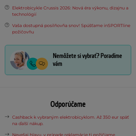
Elektrobicykle Crussis 2026: Nová éra výkonu, dizajnu a
technológií
Vaša dostupná posilňovňa snov! Spúšťame inSPORTline
požičovňu
Nemôžete si vybrať? Poradíme
vám
Odporúčame
Cashback k vybraným elektrobicyklom. Až 350 eur späť
na ďalší nákup.
Nevešaj hlavu, v prípade reklamácie ti požičiame