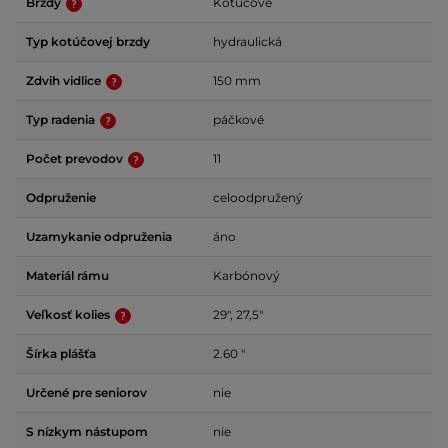
Brzdy
Kotúčové
Typ kotúčovej brzdy
hydraulická
Zdvih vidlice
150 mm
Typ radenia
páčkové
Počet prevodov
11
Odpruženie
celoodpružený
Uzamykanie odpruženia
áno
Materiál rámu
Karbónový
Veľkosť kolies
29", 27,5"
Šírka plášťa
2.60 "
Určené pre seniorov
nie
S nízkym nástupom
nie