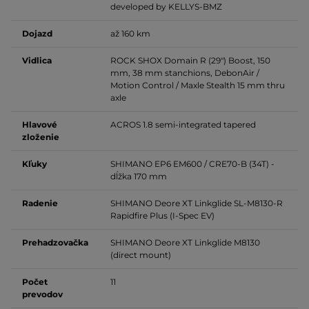
developed by KELLYS-BMZ
Dojazd
až 160 km
Vidlica
ROCK SHOX Domain R (29") Boost, 150
mm, 38 mm
stanchions, DebonAir /
Motion Control / Maxle Stealth 15 mm thru
axle
Hlavové
ACROS 1.8
semi-integrated tapered
zloženie
Kľuky
SHIMANO EP6 EM600 / CRE70-B (34T) -
dĺžka 170 mm
Radenie
SHIMANO Deore XT Linkglide SL-M8130-R
Rapidfire Plus (I-Spec EV)
Prehadzovačka
SHIMANO Deore XT Linkglide M8130
(
direct mount
)
Počet
11
prevodov