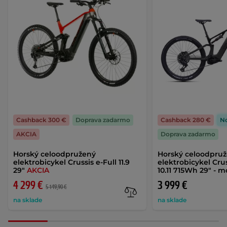
Cashback 300 €
Doprava zadarmo
Cashback 280 €
N
AKCIA
Doprava zadarmo
Horský celoodpružený
Horský celoodpru
elektrobicykel Crussis e-Full 11.9
elektrobicykel Cru
29"
AKCIA
10.11 715Wh 29" - 
4 299 €
3 999 €
5 149,90 €
na sklade
na sklade