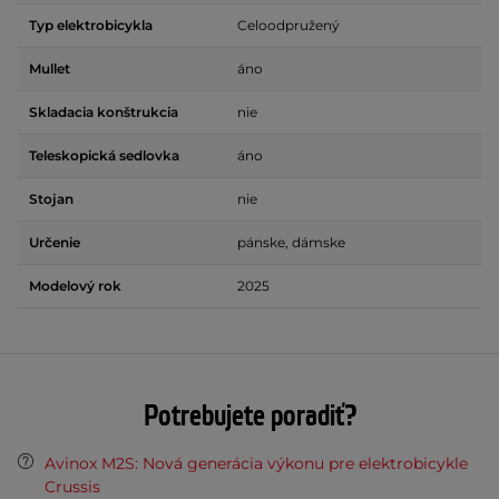
Typ elektrobicykla
Celoodpružený
Mullet
áno
Skladacia konštrukcia
nie
Teleskopická sedlovka
áno
Stojan
nie
Určenie
pánske, dámske
Modelový rok
2025
Potrebujete poradiť?
Avinox M2S: Nová generácia výkonu pre elektrobicykle
Crussis