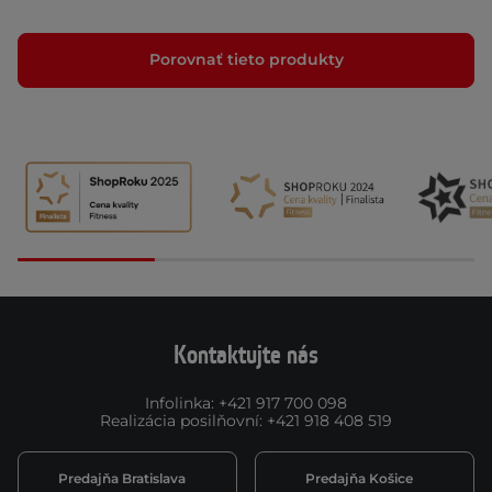
Porovnať tieto produkty
Kontaktujte nás
Infolinka
:
+421 917 700 098
Realizácia posilňovní
:
+421 918 408 519
Predajňa Bratislava
Predajňa Košice