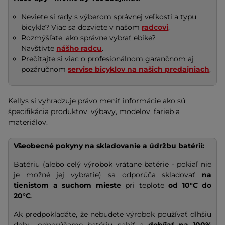
Neviete si rady s výberom správnej veľkosti a typu
bicykla? Viac sa dozviete v našom
radcovi
.
Rozmýšľate, ako správne vybrať ebike?
Navštívte
nášho radcu
.
Prečítajte si viac o profesionálnom garančnom aj
pozáručnom
servise bicyklov na našich predajniach
.
Kellys si vyhradzuje právo meniť informácie ako sú
špecifikácia produktov, výbavy, modelov, farieb a
materiálov.
Všeobecné pokyny na skladovanie a údržbu batérií:
Batériu (alebo celý výrobok vrátane batérie - pokiaľ nie
je možné jej vybratie) sa odporúča skladovať
na
tienistom a suchom mieste
pri teplote
od 10°C do
20°C
.
Ak predpokladáte, že nebudete výrobok používať dlhšiu