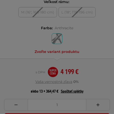
Veľkosť rámu:
M (16", 168-180 cm)
L (18", 178-196 cm)
Farba:
Anthracite
Zvoľte variant produktu
4 199 €
SUPER
s DPH
CENA
Vaša vernostná zľava
0%
alebo 13 × 364,47 €
Spočítať splátky