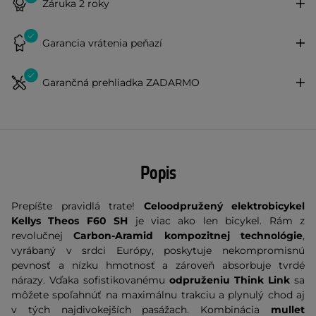
Záruka 2 roky
Garancia vrátenia peňazí
Garančná prehliadka ZADARMO
Popis
Prepíšte pravidlá trate!
Celoodpružený elektrobicykel
Kellys Theos F60 SH
je viac ako len bicykel. Rám z
revolučnej
Carbon-Aramid kompozitnej technológie
,
vyrábaný v srdci Európy, poskytuje nekompromisnú
pevnosť a nízku hmotnosť a zároveň absorbuje tvrdé
nárazy. Vďaka sofistikovanému
odpruženiu Think Link
sa
môžete spoľahnúť na maximálnu trakciu a plynulý chod aj
v tých najdivokejších pasážach. Kombinácia
mullet