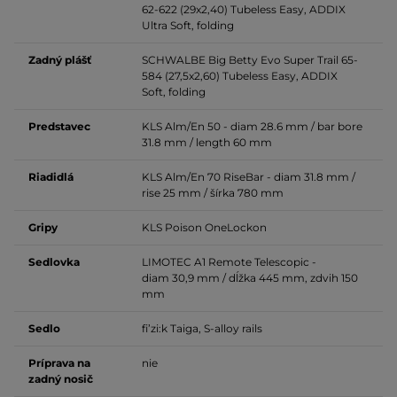
62-622 (29x2,40) Tubeless Easy, ADDIX
Ultra Soft,
folding
Zadný plášť
SCHWALBE Big Betty Evo Super Trail 65-
584 (27,5x2,60) Tubeless Easy, ADDIX
Soft,
folding
Predstavec
KLS Alm/En 50 -
diam 28.6 mm / bar bore
31.8 mm / length 60 mm
Riadidlá
KLS Alm/En 70 RiseBar -
diam 31.8 mm /
rise 25 mm
/ šírka 780 mm
Gripy
KLS Poison OneLockon
Sedlovka
LIMOTEC A1 Remote Telescopic -
diam
30,9 mm / dĺžka 445 mm, zdvih 150
mm
Sedlo
fi’zi:k Taiga, S-alloy rails
Príprava na
nie
zadný nosič