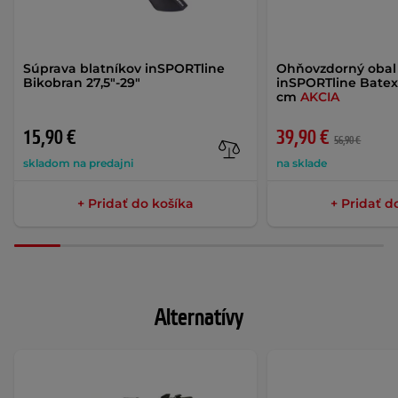
Súprava blatníkov inSPORTline
Ohňovzdorný obal 
Bikobran 27,5"-29"
inSPORTline Batex
cm
AKCIA
15,90 €
39,90 €
56,90 €
skladom na predajni
na sklade
+ Pridať do košíka
+ Pridať d
Alternatívy