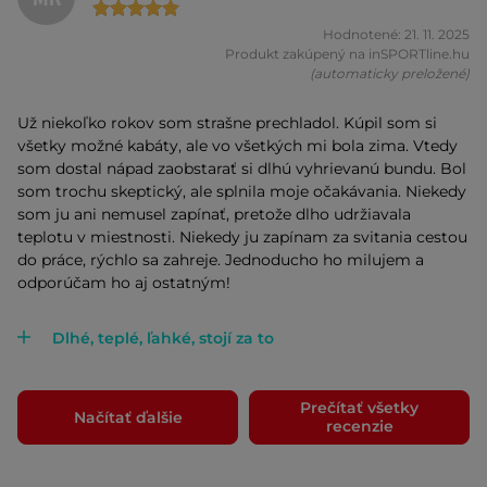
Hodnotené: 21. 11. 2025
Produkt zakúpený na inSPORTline.hu
(automaticky preložené)
Už niekoľko rokov som strašne prechladol. Kúpil som si
všetky možné kabáty, ale vo všetkých mi bola zima. Vtedy
som dostal nápad zaobstarať si dlhú vyhrievanú bundu. Bol
som trochu skeptický, ale splnila moje očakávania. Niekedy
som ju ani nemusel zapínať, pretože dlho udržiavala
teplotu v miestnosti. Niekedy ju zapínam za svitania cestou
do práce, rýchlo sa zahreje. Jednoducho ho milujem a
odporúčam ho aj ostatným!
Dlhé, teplé, ľahké, stojí za to
Prečítať všetky
Načítať ďalšie
recenzie