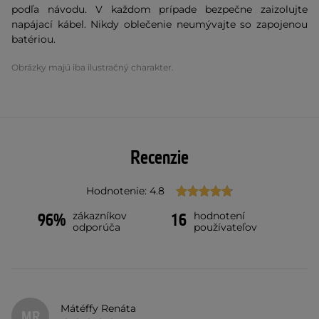
podľa návodu. V každom prípade bezpečne zaizolujte
napájací kábel. Nikdy oblečenie neumývajte so zapojenou
batériou.
Obrázky majú iba ilustračný charakter.
Recenzie
Hodnotenie: 4.8
zákazníkov
hodnotení
96%
16
odporúča
používateľov
Mátéffy Renáta
MR