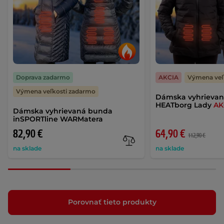
Doprava zadarmo
AKCIA
Výmena veľ
Výmena veľkosti zadarmo
Dámska vyhrieva
HEATborg Lady
AK
Dámska vyhrievaná bunda
inSPORTline WARMatera
82,90 €
64,90 €
112,90 €
na sklade
na sklade
Porovnať tieto produkty