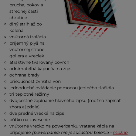
brucha, bokov a
strednej časti
chrbtice
dlhý strih až po
kolená
vnútorná izolácia
príjemný plyš na
vnútornej strane
goliera a vreciek
atraktívne tvarovaný povrch
odnímateľná kapucňa na zips
ochrana brady
priedušnosť zvnútra von
jednoduché ovládanie pomocou jediného tlačidla
tri teplotné režimy
dvojcestné zapínanie hlavného zipsu (možno zapínať
zhora aj zdola)
dve predné vrecká na zips
pútko na zavesenie
vnútorné vrecko na powerbanku vrátane kábla na
pripojenie
(powerbanka nie je súčasťou balenia -
možno