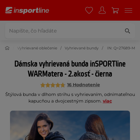
čenie
Vyhrievané oblečenie
Vyhrievané bundy
IN: Q=27689-M
Dámska vyhrievaná bunda inSPORTline
WARMatera - 2.akosť - čierna
16 Hodnotenie
Štýlová bunda v dlhom strihu s vyhrievaním, odnímateľnou
kapucňou a dvojcestným zipsom.
viac