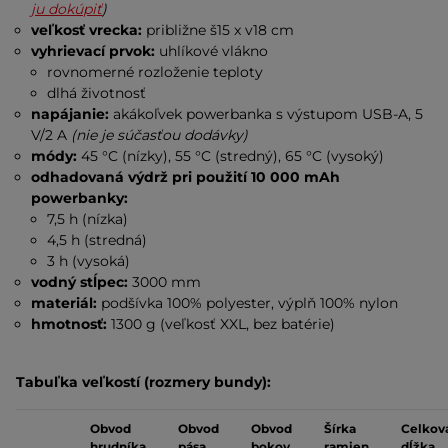
ju dokúpiť
)
veľkosť vrecka:
približne š15 x v18 cm
vyhrievací prvok:
uhlíkové vlákno
rovnomerné rozloženie teploty
dlhá životnosť
napájanie:
akákoľvek powerbanka s výstupom USB-A, 5
V/2 A
(nie je súčasťou dodávky)
módy:
45 °C (nízky), 55 °C (stredný), 65 °C (vysoký)
odhadovaná výdrž pri použití 10 000 mAh
powerbanky:
7,5 h (nízka)
4,5 h (stredná)
3 h (vysoká)
vodný stĺpec:
3000 mm
materiál:
podšívka 100% polyester, výplň 100% nylon
hmotnosť:
1300 g (veľkosť XXL, bez batérie)
Tabuľka veľkostí (rozmery bundy):
Obvod
Obvod
Obvod
Šírka
Celkov
hrudníka
pása
bokov
ramien
dĺžka