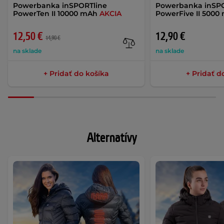
Powerbanka inSPORTline
Powerbanka inSP
PowerTen II 10000 mAh
AKCIA
PowerFive II 5000
12,50 €
12,90 €
14,90 €
na sklade
na sklade
+ Pridať do košíka
+ Pridať d
Alternatívy