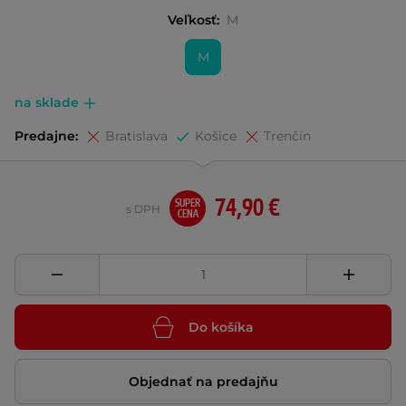
Veľkosť:
M
M
na sklade
Predajne:
Bratislava
Košice
Trenčín
74,90 €
SUPER
s DPH
CENA
Do košíka
Objednať na predajňu