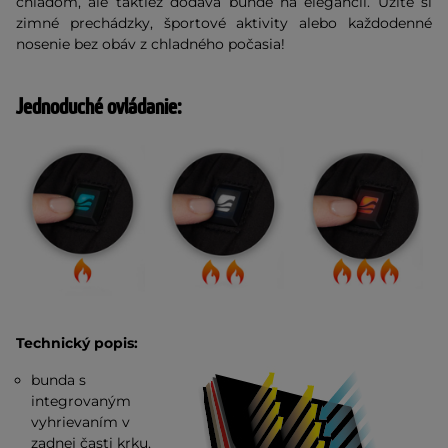
chladom, ale taktiež dodáva bunde na elegancii. Užite si
zimné prechádzky, športové aktivity alebo každodenné
nosenie bez obáv z chladného počasia!
Jednoduché ovládanie:
Technický popis:
bunda s
integrovaným
vyhrievaním v
zadnej časti krku,