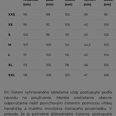
(cm)
(cm)
(cm)
(cm)
(cm)
XXS
90
88
102
39
99
XS
95
92
106
40
100
S
102
96
110
43
102
M
107
100
114
44,5
103
L
111
102
116
45
104
XL
113
105
118
46
105
XXL
116
108
120
47
106
Pri čistení vyhrievaného oblečenia vždy postupujte podľa
návodu na používanie. Menšie znečistenie obecne
odporúčame riešiť povrchovým čistením pomocou vlhkej
handričky a malého množstva čistiaceho prostriedku. V
prípade, že je potrebné dôkladnejšie čistenie, postupujte