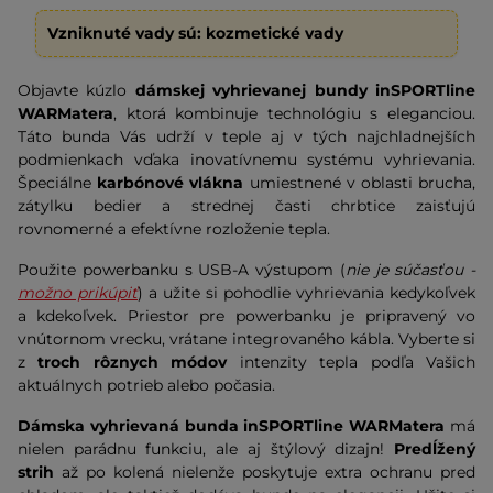
Vzniknuté vady sú: kozmetické vady
Objavte kúzlo
dámskej vyhrievanej bundy inSPORTline
WARMatera
, ktorá kombinuje technológiu s eleganciou.
Táto bunda Vás udrží v teple aj v tých najchladnejších
podmienkach vďaka inovatívnemu systému vyhrievania.
Špeciálne
karbónové vlákna
umiestnené v oblasti brucha,
zátylku bedier a strednej časti chrbtice zaisťujú
rovnomerné a efektívne rozloženie tepla.
Použite powerbanku s USB-A výstupom (
nie je súčasťou -
možno prikúpiť
) a užite si pohodlie vyhrievania kedykoľvek
a kdekoľvek. Priestor pre powerbanku je pripravený vo
vnútornom vrecku, vrátane integrovaného kábla. Vyberte si
z
troch rôznych módov
intenzity tepla podľa Vašich
aktuálnych potrieb alebo počasia.
Dámska vyhrievaná bunda inSPORTline WARMatera
má
nielen parádnu funkciu, ale aj štýlový dizajn!
Predĺžený
strih
až po kolená nielenže poskytuje extra ochranu pred