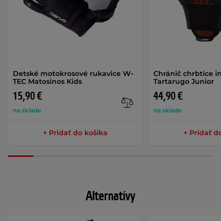
Detské motokrosové rukavice W-
Chránič chrbtice 
TEC Matosinos Kids
Tartarugo Junior
15,90 €
44,90 €
na sklade
na sklade
+ Pridať do košíka
+ Pridať d
Alternatívy