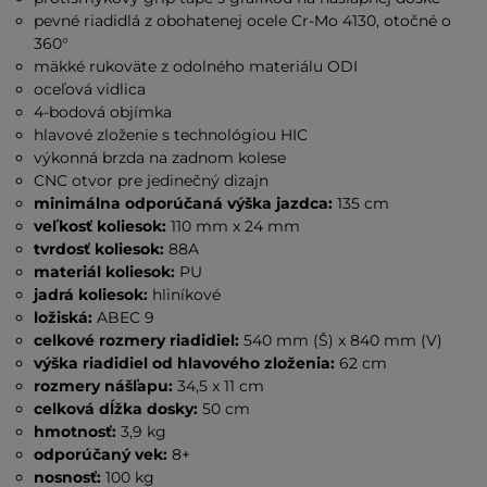
pevné riadidlá z obohatenej ocele Cr-Mo 4130, otočné o
360°
mäkké rukoväte z odolného materiálu ODI
oceľová vidlica
4-bodová objímka
hlavové zloženie s technológiou HIC
výkonná brzda na zadnom kolese
CNC otvor pre jedinečný dizajn
minimálna odporúčaná výška jazdca:
135 cm
veľkosť koliesok:
110 mm x 24 mm
tvrdosť koliesok:
88A
materiál koliesok:
PU
jadrá koliesok:
hliníkové
ložiská:
ABEC 9
celkové rozmery riadidiel:
540 mm (Š) x 840 mm (V)
výška riadidiel od hlavového zloženia:
62 cm
rozmery nášľapu:
34,5 x 11 cm
celková dĺžka dosky:
50 cm
hmotnosť:
3,9 kg
odporúčaný vek:
8+
nosnosť:
100 kg