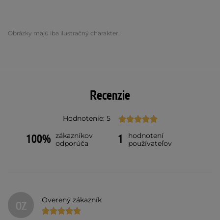
Obrázky majú iba ilustračný charakter.
Recenzie
Hodnotenie: 5
zákazníkov
hodnotení
100%
1
odporúča
používateľov
Overený zákazník
OZ