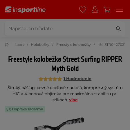
Šport
Kolobežky
Freestyle kolobežky
IN: STR0427021
Freestyle kolobežka Street Surfing RIPPER
Myth Gold
1 Hodnotenie
Široký nášľap, pevné oceľové riadidlá, kompresný systém
HIC a 4-bodová objímka pre maximálnu stabilitu pri
trikoch.
viac
Doprava zadarmo