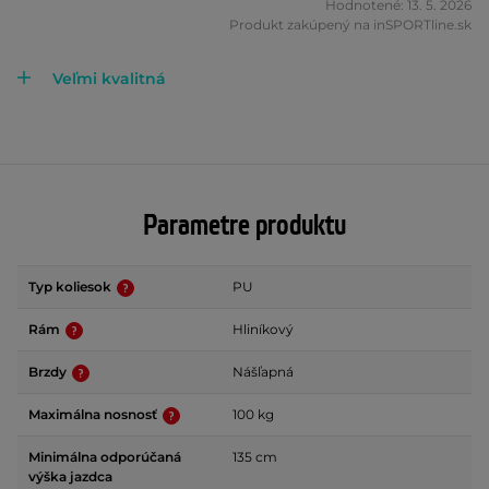
Hodnotené: 13. 5. 2026
Produkt zakúpený na inSPORTline.sk
Veľmi kvalitná
Parametre produktu
Typ koliesok
PU
Rám
Hliníkový
Brzdy
Nášľapná
Maximálna nosnosť
100 kg
Minimálna odporúčaná
135 cm
výška jazdca