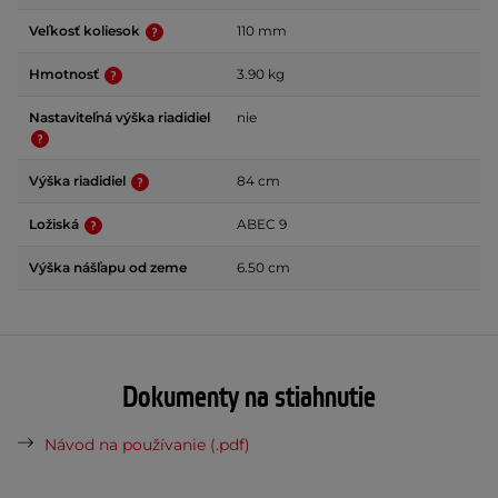
Veľkosť koliesok
110 mm
Hmotnosť
3.90 kg
Nastaviteľná výška riadidiel
nie
Výška riadidiel
84 cm
Ložiská
ABEC 9
Výška nášľapu od zeme
6.50 cm
Dokumenty na stiahnutie
Návod na používanie (.pdf)