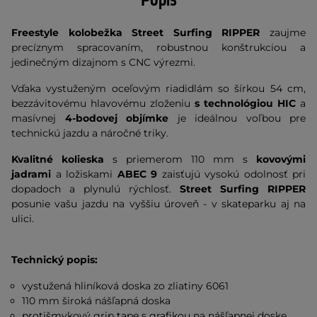
Popis
Freestyle kolobežka Street Surfing RIPPER
zaujme
precíznym spracovaním, robustnou konštrukciou a
jedinečným dizajnom s CNC výrezmi.
Vďaka vystuženým oceľovým riadidlám so šírkou 54 cm,
bezzávitovému hlavovému zloženiu
s technológiou HIC
a
masívnej
4-bodovej objímke
je ideálnou voľbou pre
technickú jazdu a náročné triky.
Kvalitné kolieska
s priemerom 110 mm s
kovovými
jadrami
a ložiskami
ABEC 9
zaisťujú vysokú odolnosť pri
dopadoch a plynulú rýchlosť.
Street Surfing RIPPER
posunie vašu jazdu na vyššiu úroveň - v skateparku aj na
ulici.
Technický popis:
vystužená hliníková doska zo zliatiny 6061
110 mm široká nášľapná doska
protišmykový grip tape s grafikou na nášľapnej doske