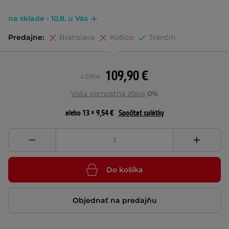
na sklade - 10.8. u Vás
Predajne:
Bratislava
Košice
Trenčín
109,90 €
s DPH
Vaša vernostná zľava
0%
alebo 13 × 9,54 €
Spočítať splátky
Do košíka
Objednať na predajňu