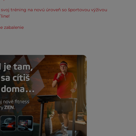
svoj tréning na novú úroveň so športovou výživou
line!
e zabalenie