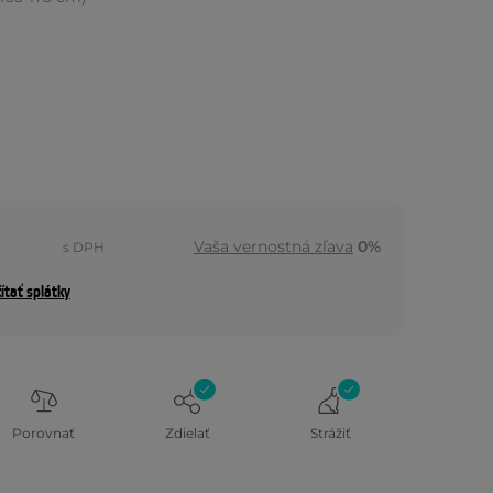
Vaša vernostná zľava
0%
s DPH
ítať splátky
Porovnať
Zdielať
Strážiť