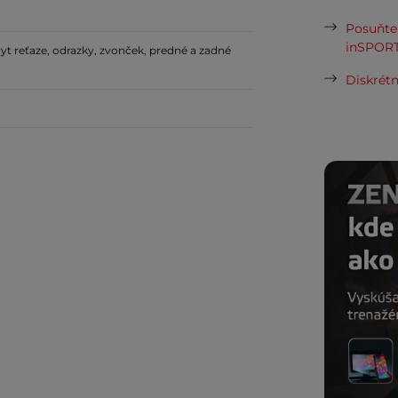
Posuňte 
inSPORT
kryt reťaze, odrazky, zvonček, predné a zadné
Diskrétn