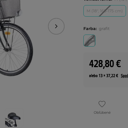
M (18", 165-175 cm)
Nasledujúce
Farba:
grafit
428,80 €
alebo 13 × 37,22 €
Spoč
Obľúbené