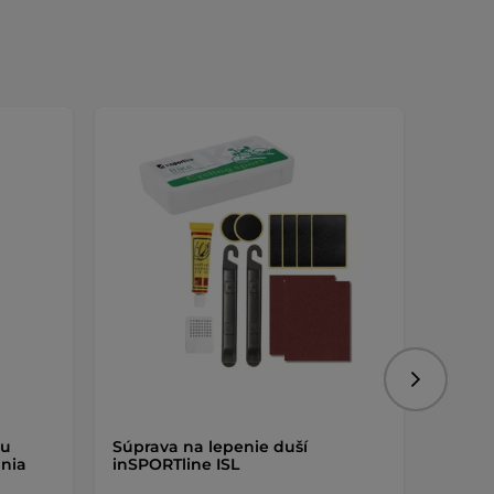
Nasledujú
ou
Súprava na lepenie duší
Kôš Ne
nia
inSPORTline ISL
rukov