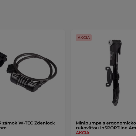
AKCIA
ý zámok W-TEC Zdenlock
Minipumpa s ergonomick
0mm
rukoväťou inSPORTline Am
AKCIA