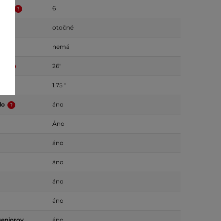
odov
6
otočné
nemá
ies
26"
1.75 "
lo
áno
Áno
áno
áno
áno
áno
seniorov
áno