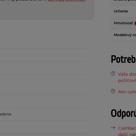
Určenie
Hmotnosť
Modelový r
Potreb
Vaša do
požičov
Ako vybr
Odpor
adenie
Cashbac
ďalší ná