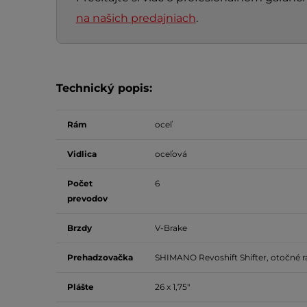
na našich predajniach
.
Technický popis:
Rám
oceľ
Vidlica
oceľová
Počet
6
prevodov
Brzdy
V-Brake
Prehadzovačka
SHIMANO Revoshift Shifter, otočné r
Plášte
26 x 1,75"