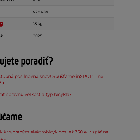
dámske
18 kg
ok
2025
ujete poradiť?
stupná posilňovňa snov! Spúšťame inSPORTline
ňu
ať správnu veľkosť a typ bicykla?
účame
k k vybraným elektrobicyklom. Až 350 eur späť na
kup.