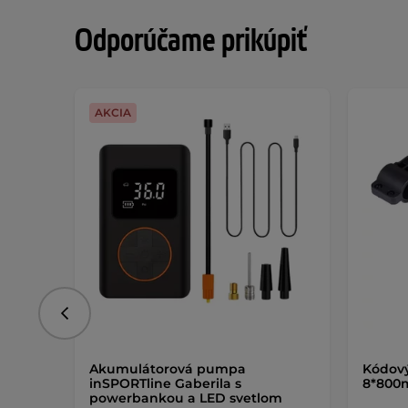
Odporúčame prikúpiť
AKCIA
Predchádzajúce
Akumulátorová pumpa
Kódov
inSPORTline Gaberila s
8*80
powerbankou a LED svetlom