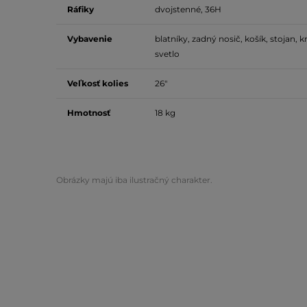
Ráfiky
dvojstenné, 36H
Vybavenie
blatníky, zadný nosič, košík, stojan, 
svetlo
Veľkosť kolies
26"
Hmotnosť
18 kg
Obrázky majú iba ilustračný charakter.