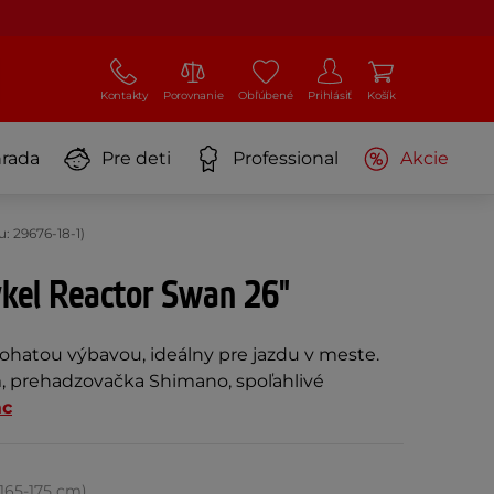
Kontakty
Porovnanie
Obľúbené
Prihlásiť
Košík
rada
Pre deti
Professional
Akcie
: 29676-18-1)
ykel Reactor Swan 26"
ohatou výbavou, ideálny pre jazdu v meste.
, prehadzovačka Shimano, spoľahlivé
ac
 165-175 cm)