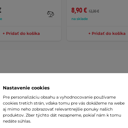
€
8,90 €
12,30 €
de
na sklade
+ Pridať do košíka
+ Pridať do košíka
Parame
Nastavenie cookies
Pre personalizáciu obsahu a vyhodnocovanie používame
stvorený na
víkendový piknik
v parku,
S nízkym n
cookies tretích strán, vďaka tomu pre vás dokážeme na webe
tarostnú jazdu
ulicami mesta
s vetrom
aj mimo neho zobrazovať relevantnejšie ponuky našich
Materiál rá
rným srdcom, ktorý poteší oko aj
produktov. Zber týchto dát nezapneme, pokiaľ nám k tomu
nedáte súhlas.
Brzdy
ete pohodlne nasadnúť
aj v sukni
a