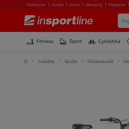
Požičovňa
Outlet
Inlive
Aktuality
Predajne
Fitness
Šport
Cyklistika
Cyklistika
Bicykle
Pánske bicykle
Pá