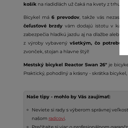
košík
na riadidlách už čaká na kvety z trhu al
Bicykel má
6 prevodov
, takže vás nezasko
čeľusťové brzdy
vám dodajú istotu v každej 
zabezpečia hladkú jazdu aj na dlažbe alebo v
z výroby vybavený
všetkým, čo potrebuje
zvonček, stojan a hlavne štýl!
Mestský bicykel Reactor Swan 26"
je bicyke
Praktický, pohodlný a krásny - skrátka bicyke
Naše tipy - mohlo by Vás zaujímať:
Neviete si rady s výberom správnej veľkosti
našom
radcovi
.
Prečítajte si viac o profesionálnom gara