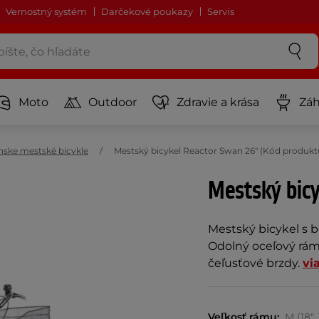
Vernostný systém
Darčekové poukazy
Servis
Moto
Outdoor
Zdravie a krása
Záh
nske mestské bicykle
Mestský bicykel Reactor Swan 26" (Kód produktu
Mestský bic
Mestský bicykel s b
Odolný oceľový rám
čeľusťové brzdy.
vi
Veľkosť rámu:
M (18",