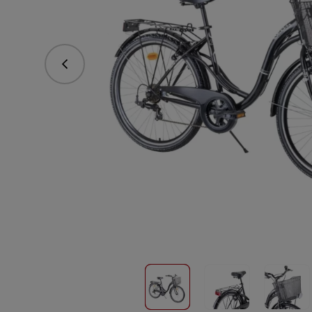
Predchádzajúce