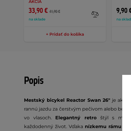
AKCIA
33,90 €
9,90 
41,90 €
na sklade
na skla
+ Pridať do košíka
Popis
Mestský bicykel Reactor Swan 26"
je ako 
rannú jazdu za čerstvým pečivom alebo bezs
vo vlasoch.
Elegantný retro
štýl s mode
každodenný život. Vďaka
nízkemu rámu
môž