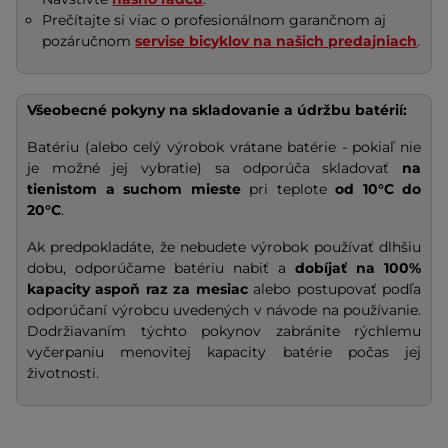
Prečítajte si viac o profesionálnom garančnom aj
pozáručnom
servise bicyklov na našich predajniach
.
Všeobecné pokyny na skladovanie a údržbu batérií:
Batériu (alebo celý výrobok vrátane batérie - pokiaľ nie
je možné jej vybratie) sa odporúča skladovať
na
tienistom a suchom mieste
pri teplote
od 10°C do
20°C
.
Ak predpokladáte, že nebudete výrobok používať dlhšiu
dobu, odporúčame batériu nabiť a
dobíjať na
100%
kapacity
aspoň raz za mesiac
alebo postupovať podľa
odporúčaní výrobcu uvedených v návode na používanie.
Dodržiavaním týchto pokynov zabránite rýchlemu
vyčerpaniu menovitej kapacity batérie počas jej
životnosti.