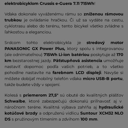
elektrobicyklom Crussis e-Guera 7.11 715Wh
!
Vďaka dokonale vyváženému rámu so
zníženou rámovou
trubkou
je ovládanie hračkou. Či už sa vydáte na cestu,
cyklotrasu alebo do terénu, tento bicykel všetko zvládne s
ľahkosťou a eleganciou.
Srdcom tohto elektrobicykla je
stredový motor
PANASONIC GX Power Plus,
ktorý spolu s integrovanou
(ale odnímateľnou)
715Wh Li-ion batériou
poskytuje až
170
km
bezstarostnej jazdy.
Päťstupňová asistencia
umožňuje
nastaviť dopomoc podľa vašich potrieb, a to všetko
pohodlne nastavíte na
farebnom LCD displeji
. Navyše si
môžete dobíjať mobilný telefón vďaka
micro USB-B portu
,
takže budete vždy v spojení.
Kolesá s
priemerom 27,5"
sú obuté do kvalitných plášťov
Schwalbe
, ktoré zabezpečujú dokonalú priľnavosť aj v
náročnom teréne. Kvalitná výbava zahŕňa aj
hydraulické
kotúčové brzdy
a odpruženú vidlicu
Suntour XCM32 NLO
DS
s pružinovým tlmením a zdvihom
100 mm
.