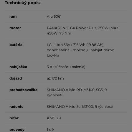
Technický popis:
rám
Alu 6061
motor
PANASONIC GX Power Plus, 250W (MAX
450W) 75 Nm
batéria
LG Li-Ion 36V / 715 Wh (19,88 Ah),
odnímateľná - možno ju nabíjať mimo
bicykla
nabíjačka
3 A (súčasťou balenia)
dojazd
až 170 km
prehadzovačka
SHIMANO Alivio RD-M3100-SGS, 9
rýchlostí
radenie
SHIMANO Alivio SL-M3100, 9 rýchlostí
reťaz
KMC X9
prevody
1 x 9