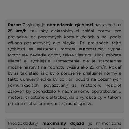
Pozor:
Z výroby je
obmedzenie rýchlosti
nastavené na
25 km/h
tak, aby elektrobicykel spĺňal normu pre
prevádzku na pozemných komunikáciách a bol podľa
zákona posudzovaný ako bicykel. Pri prekročení tejto
rýchlosti sa asistencia motora automaticky vypne.
Motor ale nekladie odpor, takže vlastnou silou môžete
šliapať aj rýchlejšie. Obmedzenie nie je štandardne
možné nastaviť na hodnotu vyššiu ako 25 km/h. Pokiaľ
by sa tak stalo, išlo by o porušenie príslušnej normy a
takto upravený ebike by bol, pri použití na pozemných
komunikáciách, považovaný za motorové vozidlo!
Zároveň by dochádzalo k nadmernému opotrebovaniu
motora, či batérie elektrobicykla a výrobca by v takom
prípade mohol odmietnuť záručnú opravu.
Predpokladaný
maximálny dojazd
je mimoriadne