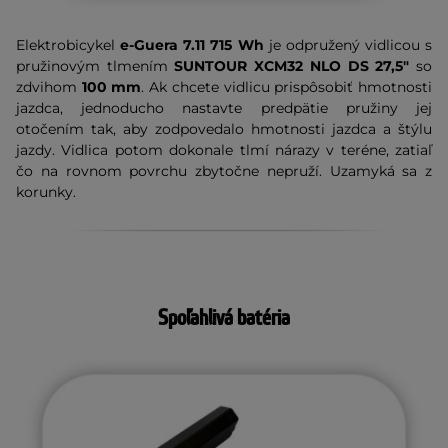
Elektrobicykel
e-Guera 7.11 715 Wh
je odpružený vidlicou s
pružinovým tlmením
SUNTOUR XCM32 NLO DS 27,5"
so
zdvihom
100 mm
. Ak chcete vidlicu prispôsobiť hmotnosti
jazdca, jednoducho nastavte predpätie pružiny jej
otočením tak, aby zodpovedalo hmotnosti jazdca a štýlu
jazdy. Vidlica potom dokonale tlmí nárazy v teréne, zatiaľ
čo na rovnom povrchu zbytočne nepruží. Uzamyká sa z
korunky.
Spoľahlivá batéria