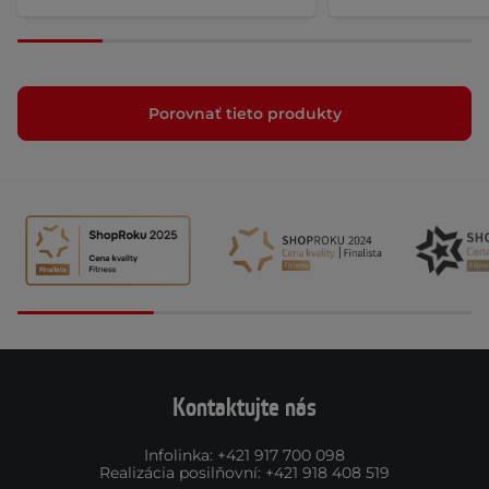
Porovnať tieto produkty
Kontaktujte nás
Infolinka
:
+421 917 700 098
Realizácia posilňovní
:
+421 918 408 519