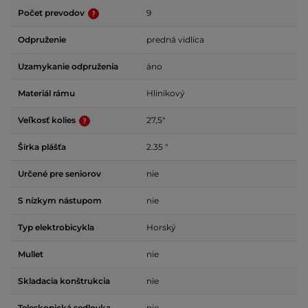
Počet prevodov
9
Odpruženie
predná vidlica
Uzamykanie odpruženia
áno
Materiál rámu
Hliníkový
Veľkosť kolies
27,5"
Šírka plášťa
2.35 "
Určené pre seniorov
nie
S nízkym nástupom
nie
Typ elektrobicykla
Horský
Mullet
nie
Skladacia konštrukcia
nie
Teleskopická sedlovka
nie