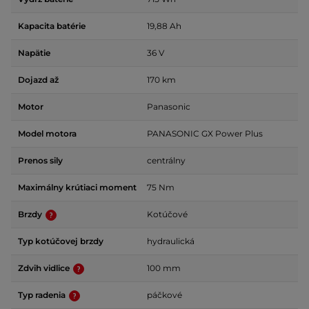
Kapacita batérie
19,88 Ah
Napätie
36 V
Dojazd až
170 km
Motor
Panasonic
Model motora
PANASONIC GX Power Plus
Prenos sily
centrálny
Maximálny krútiaci moment
75 Nm
Brzdy
Kotúčové
Typ kotúčovej brzdy
hydraulická
Zdvih vidlice
100 mm
Typ radenia
páčkové