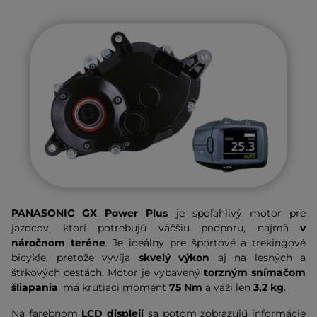
PANASONIC GX Power Plus
je spoľahlivý motor pre
jazdcov, ktorí potrebujú väčšiu podporu, najmä
v
náročnom teréne
. Je ideálny pre športové a trekingové
bicykle, pretože vyvíja
skvelý výkon
aj na lesných a
štrkových cestách. Motor je vybavený
torzným snímačom
šliapania
, má krútiaci moment
75 Nm
a
váži len
3,2 kg
.
Na farebnom
LCD displeji
sa potom zobrazujú informácie