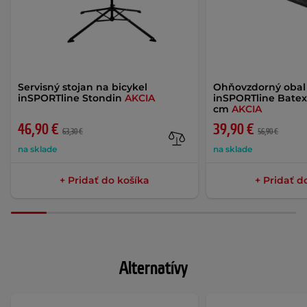
Servisný stojan na bicykel
Ohňovzdorný obal 
inSPORTline Stondin
AKCIA
inSPORTline Batex
cm
AKCIA
46,90 €
39,90 €
63,30 €
56,90 €
na sklade
na sklade
+ Pridať do košíka
+ Pridať d
Alternatívy