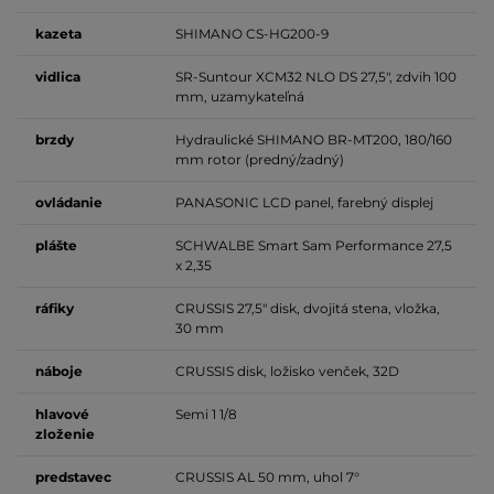
kazeta
SHIMANO CS-HG200-9
vidlica
SR-Suntour XCM32 NLO DS 27,5", zdvih 100
mm, uzamykateľná
brzdy
Hydraulické SHIMANO BR-MT200, 180/160
mm rotor (predný/zadný)
ovládanie
PANASONIC LCD panel, farebný displej
plášte
SCHWALBE Smart Sam Performance 27,5
x 2,35
ráfiky
CRUSSIS 27,5" disk, dvojitá stena, vložka,
30 mm
náboje
CRUSSIS disk, ložisko venček, 32D
hlavové
Semi 1 1/8
zloženie
predstavec
CRUSSIS AL 50 mm, uhol 7°