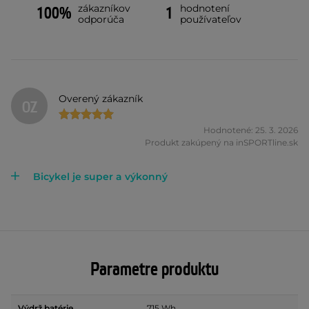
zákazníkov
hodnotení
100%
1
odporúča
používateľov
Overený zákazník
OZ
Hodnotené: 25. 3. 2026
Produkt zakúpený na inSPORTline.sk
Bicykel je super a výkonný
Parametre produktu
Výdrž batérie
715 Wh