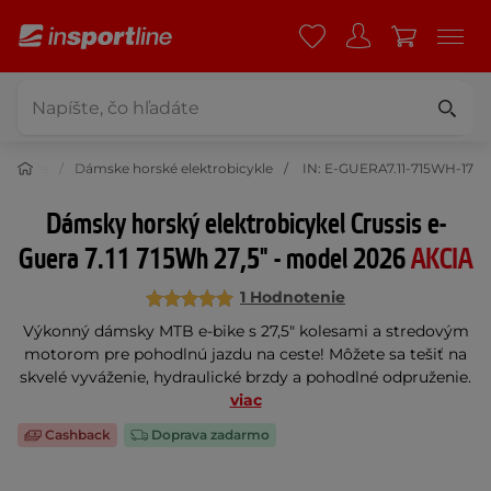
obicykle
Dámske horské elektrobicykle
IN: E-GUERA7.11-715WH-17
Dámsky horský elektrobicykel Crussis e-
Guera 7.11 715Wh 27,5" - model 2026
AKCIA
1 Hodnotenie
Výkonný dámsky MTB e-bike s 27,5" kolesami a stredovým
motorom pre pohodlnú jazdu na ceste! Môžete sa tešiť na
skvelé vyváženie, hydraulické brzdy a pohodlné odpruženie.
viac
Cashback
Doprava zadarmo