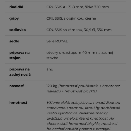
riadidlá
CRUSSIS AL 31,8 mm, šírka 720 mm
gripy
CRUSSIS, s objímkou, čierne
sedlovka
CRUSSIS so zámkou, 30,9 Ø, 350 mm
sedlo
Selle ROYAL
príprava na
otvory s rozstupom 40 mm na zadnej
stojan
stavbe
príprava na
áno
zadný nosič
nosnosť
120 kg
(hmotnosť používateľa + hmotnosť
nákladu + hmotnosť bicykla)
hmotnosť
Váženie elektrobicyklov sa neriadi žiadnou
stanovenou normou, ktorú by dodržiavali
všetci výrobcovia. Niektoré značky
uvádzajú umelo zníženú hmotnosť. Ak
chcete zistiť hmotnosť bicykla, musíte si
ho nechať odvážiť priamo v predajni.