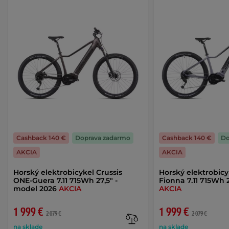
Cashback 140 €
Doprava zadarmo
Cashback 140 €
Do
AKCIA
AKCIA
Horský elektrobicykel Crussis
Horský elektrobicy
ONE-Guera 7.11 715Wh 27,5" -
Fionna 7.11 715Wh 
model 2026
AKCIA
AKCIA
1 999 €
1 999 €
2 079 €
2 079 €
na sklade
na sklade