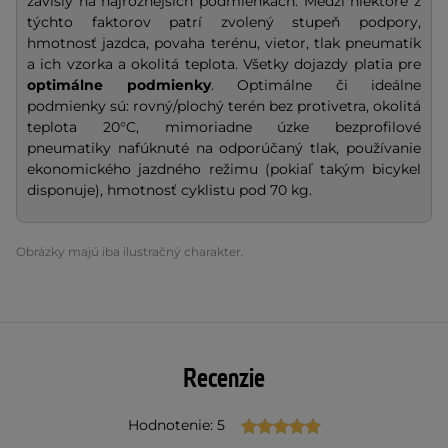
závislý na najrôznejších podmienkach. Medzi niektoré z
týchto faktorov patrí zvolený stupeň podpory,
hmotnosť jazdca, povaha terénu, vietor, tlak pneumatík
a ich vzorka a okolitá teplota. Všetky dojazdy platia pre
optimálne podmienky
. Optimálne či ideálne
podmienky sú: rovný/plochý terén bez protivetra, okolitá
teplota 20°C, mimoriadne úzke bezprofilové
pneumatiky nafúknuté na odporúčaný tlak, používanie
ekonomického jazdného režimu (pokiaľ takým bicykel
disponuje), hmotnosť cyklistu pod 70 kg.
Obrázky majú iba ilustračný charakter.
Recenzie
Hodnotenie: 5