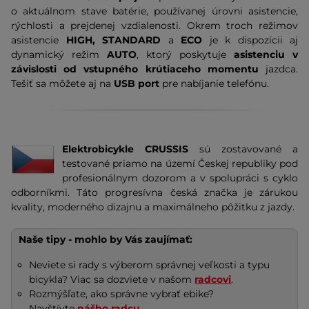
o aktuálnom stave batérie, používanej úrovni asistencie,
rýchlosti a prejdenej vzdialenosti. Okrem troch režimov
asistencie
HIGH, STANDARD
a
ECO
je k dispozícii aj
dynamický režim
AUTO
, ktorý poskytuje
asistenciu v
závislosti od vstupného krútiaceho momentu
jazdca.
Tešiť sa môžete aj na
USB port
pre nabíjanie telefónu.
Elektrobicykle CRUSSIS
sú zostavované a
testované priamo na území Českej republiky pod
profesionálnym dozorom a v spolupráci s cyklo
odborníkmi. Táto progresívna česká značka je zárukou
kvality, moderného dizajnu a maximálneho pôžitku z jazdy.
Naše tipy - mohlo by Vás zaujímať:
Neviete si rady s výberom správnej veľkosti a typu
bicykla? Viac sa dozviete v našom
radcovi
.
Rozmýšľate, ako správne vybrať ebike?
Navštívte
nášho radcu
.