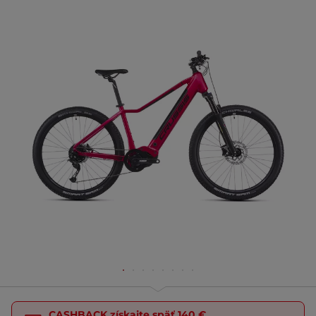
CASHBACK
získajte späť
140 €