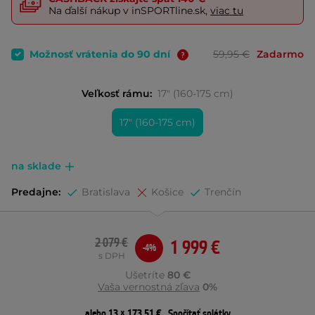
Na ďalší nákup v inSPORTline.sk,
viac tu
Možnosť vrátenia do 90 dní
59,95 €
Zadarmo
Veľkosť rámu:
17" (160-175 cm)
17" (160-175 cm)
na sklade
Predajne:
Bratislava
Košice
Trenčín
2 079 €
1 999 €
-4%
s DPH
Ušetríte
80 €
Vaša vernostná zľava
0%
alebo 13 × 173,51 €
Spočítať splátky