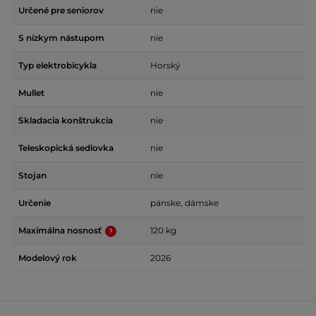
Určené pre seniorov
nie
S nízkym nástupom
nie
Typ elektrobicykla
Horský
Mullet
nie
Skladacia konštrukcia
nie
Teleskopická sedlovka
nie
Stojan
nie
Určenie
pánske, dámske
Maximálna nosnosť
120 kg
Modelový rok
2026