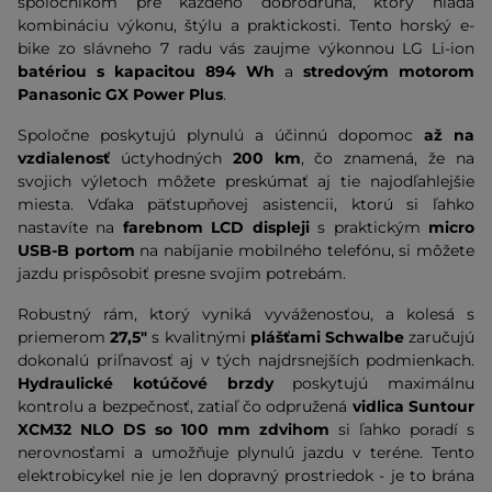
spoločníkom pre každého dobrodruha, ktorý hľadá
kombináciu výkonu, štýlu a praktickosti. Tento horský e-
bike zo slávneho 7 radu vás zaujme výkonnou LG Li-ion
batériou s kapacitou 894 Wh
a
stredovým motorom
Panasonic GX Power Plus
.
Spoločne poskytujú plynulú a účinnú dopomoc
až na
vzdialenosť
úctyhodných
200 km
, čo znamená, že na
svojich výletoch môžete preskúmať aj tie najodľahlejšie
miesta. Vďaka päťstupňovej asistencii, ktorú si ľahko
nastavíte na
farebnom LCD displeji
s praktickým
micro
USB-B portom
na nabíjanie mobilného telefónu, si môžete
jazdu prispôsobiť presne svojim potrebám.
Robustný rám, ktorý vyniká vyváženosťou, a kolesá s
priemerom
27,5"
s kvalitnými
plášťami Schwalbe
zaručujú
dokonalú priľnavosť aj v tých najdrsnejších podmienkach.
Hydraulické kotúčové brzdy
poskytujú maximálnu
kontrolu a bezpečnosť, zatiaľ čo odpružená
vidlica Suntour
XCM32 NLO DS so 100 mm zdvihom
si ľahko poradí s
nerovnosťami a umožňuje plynulú jazdu v teréne. Tento
elektrobicykel nie je len dopravný prostriedok - je to brána