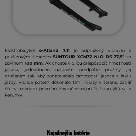
Elektrobicykel
e-Atland 7.11
je odpružený vidlicou s
pružinovým tlmením
SUNTOUR XCM32 NLO DS 27,5"
so
zdvihom
100 mm
.
Ak chcete vidlicu prispôsobiť hmotnosti
jazdca, jednoducho nastavte predpätie pružiny jej
otočením tak, aby zodpovedalo hmotnosti jazdca a štýlu
jazdy
. Vidlica potom dokonale tlmí nárazy v teréne, zatiaľ
čo na rovnom povrchu zbytočne nepruží. Uzamyká sa z
korunky.
Najsilnejšia batéria