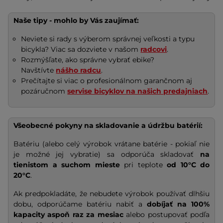
Naše tipy - mohlo by Vás zaujímať:
Neviete si rady s výberom správnej veľkosti a typu
bicykla? Viac sa dozviete v našom
radcovi
.
Rozmýšľate, ako správne vybrať ebike?
Navštívte
nášho radcu
.
Prečítajte si viac o profesionálnom garančnom aj
pozáručnom
servise bicyklov na našich predajniach
.
Všeobecné pokyny na skladovanie a údržbu batérií:
Batériu (alebo celý výrobok vrátane batérie - pokiaľ nie
je možné jej vybratie) sa odporúča skladovať
na
tienistom a suchom mieste
pri teplote
od 10°C do
20°C
.
Ak predpokladáte, že nebudete výrobok používať dlhšiu
dobu, odporúčame batériu nabiť a
dobíjať na
100%
kapacity
aspoň raz za mesiac
alebo postupovať podľa