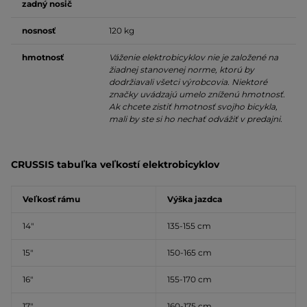
zadný nosič
nosnosť
120 kg
hmotnosť
Váženie elektrobicyklov nie je založené na
žiadnej stanovenej norme, ktorú by
dodržiavali všetci výrobcovia. Niektoré
značky uvádzajú umelo zníženú hmotnosť.
Ak chcete zistiť hmotnosť svojho bicykla,
mali by ste si ho nechať odvážiť v predajni.
CRUSSIS tabuľka veľkostí elektrobicyklov
Veľkosť rámu
Výška jazdca
14″
135-155 cm
15″
150-165 cm
16″
155-170 cm
17″
160-175 cm