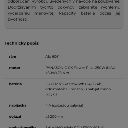
odporúčaní výrobcu uvedených v návode na používanie.
Dodržiavaním týchto pokynov zabránite rýchlemu
vyčerpaniu menovitej kapacity batérie počas jej
životnosti.
Technický popis:
rám
Alu 6061
motor
PANASONIC GX Power Plus, 250W (MAX
450W) 75 Nm
batéria
LG Li-Ion 36V / 894 Wh (24,85 Ah),
odnímateľná - možno ju nabíjať mimo
bicykla
nabíjačka
4 A (súčasťou balenia)
dojazd
až 200 km
prehadzovačka
SHIMANO Alivio RD-M3100-SGS, 9