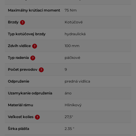
Maximálny krútiaci moment
75 Nm
Brzdy
Kotúčové
Typ kotúčovej brzdy
hydraulická
Zdvih vidlice
100 mm
Typ radenia
páčkové
Počet prevodov
9
Odpruženie
predná vidlica
Uzamykanie odpruženia
áno
Materiál rámu
Hliníkový
Veľkosť kolies
27,5"
Šírka plášťa
2.35 "