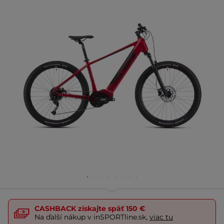
CASHBACK
získajte späť
150 €
Na ďalší nákup v inSPORTline.sk,
viac tu