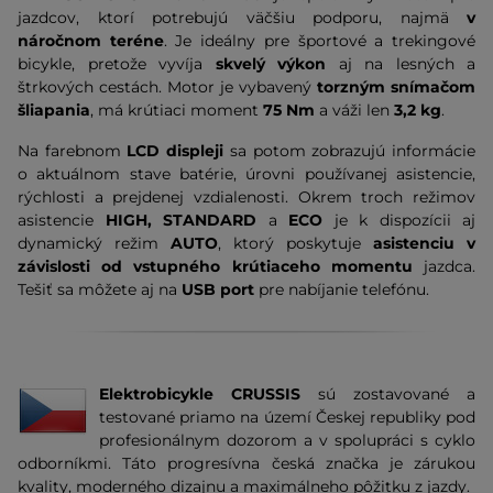
jazdcov, ktorí potrebujú väčšiu podporu, najmä
v
náročnom teréne
. Je ideálny pre športové a trekingové
bicykle, pretože vyvíja
skvelý výkon
aj na lesných a
štrkových cestách. Motor je vybavený
torzným snímačom
šliapania
, má krútiaci moment
75 Nm
a
váži len
3,2 kg
.
Na farebnom
LCD displeji
sa potom zobrazujú informácie
o aktuálnom stave batérie, úrovni používanej asistencie,
rýchlosti a prejdenej vzdialenosti. Okrem troch režimov
asistencie
HIGH, STANDARD
a
ECO
je k dispozícii aj
dynamický režim
AUTO
, ktorý poskytuje
asistenciu v
závislosti od vstupného krútiaceho momentu
jazdca.
Tešiť sa môžete aj na
USB port
pre
nabíjanie telefónu.
Elektrobicykle CRUSSIS
sú zostavované a
testované priamo na území Českej republiky pod
profesionálnym dozorom a v spolupráci s cyklo
odborníkmi. Táto progresívna česká značka je zárukou
kvality, moderného dizajnu a maximálneho pôžitku z jazdy.