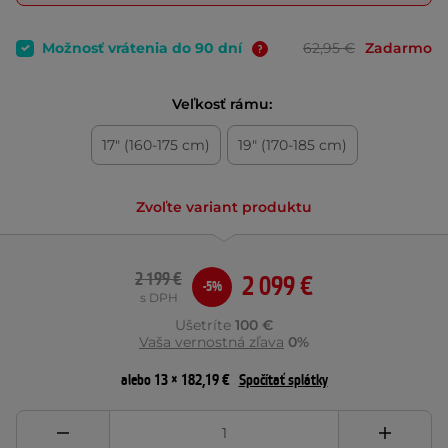
Možnosť vrátenia do 90 dní
62,95 €
Zadarmo
Veľkosť rámu:
17" (160-175 cm)
19" (170-185 cm)
Zvoľte variant produktu
2 199 €
2 099 €
-5%
s DPH
Ušetríte
100 €
Vaša vernostná zľava
0%
alebo 13 × 182,19 €
Spočítať splátky