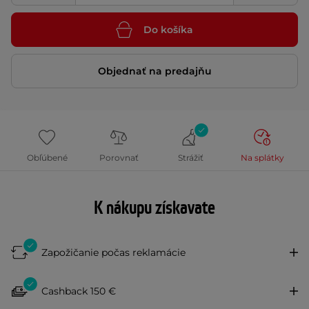
Do košíka
Objednať na predajňu
Obľúbené
Porovnať
Strážiť
Na splátky
K nákupu získavate
Zapožičanie počas reklamácie
Cashback 150 €