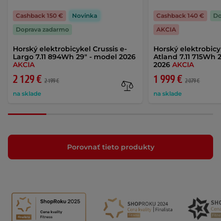
Cashback 150 €
Novinka
Cashback 140 €
Do
Doprava zadarmo
AKCIA
Horský elektrobicykel Crussis e-
Horský elektrobicy
Largo 7.11 894Wh 29" - model 2026
Atland 7.11 715Wh 
AKCIA
2026
AKCIA
2 129 €
1 999 €
2 199 €
2 079 €
na sklade
na sklade
Porovnať tieto produkty