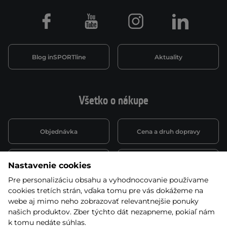
Facebook
Youtube
Instagram
LinkedIn
Blog inSPORTline
Aktuality
Všetko o nákupe
Objednávka
Cena a druh dopravy
Spôsob platby
Vernostný systém
Nastavenie cookies
Pre personalizáciu obsahu a vyhodnocovanie používame
cookies tretích strán, vďaka tomu pre vás dokážeme na
Montáž a servis
Reklamácie a záruka
webe aj mimo neho zobrazovať relevantnejšie ponuky
našich produktov. Zber týchto dát nezapneme, pokiaľ nám
k tomu nedáte súhlas.
Kariéra
Obchodné podmienky