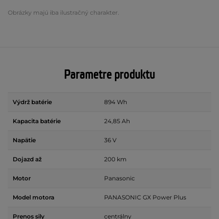
Obrázky majú iba ilustračný charakter.
Parametre produktu
Výdrž batérie
894 Wh
Kapacita batérie
24,85 Ah
Napätie
36 V
Dojazd až
200 km
Motor
Panasonic
Model motora
PANASONIC GX Power Plus
Prenos sily
centrálny