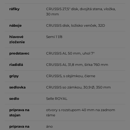
ráfiky
CRUSSIS 27,5" disk, dvojitá stena, vložka,
30 mm
náboje
CRUSSIS disk, ložisko venček, 32D
hlavové
Semi 1 1/8
zloženie
predstavec
CRUSSIS AL 50 mm, uhol 7°
riadidlá
CRUSSIS AL 31,8 mm, šírka 760 mm
gripy
CRUSSIS, s objímkou, čierne
sedlovka
CRUSSIS so zámkou, 30,9 Ø, 350 mm
sedlo
Selle ROYAL
príprava na
otvory s rozstupom 40 mm na zadnom
stojan
ráme
príprava na
áno