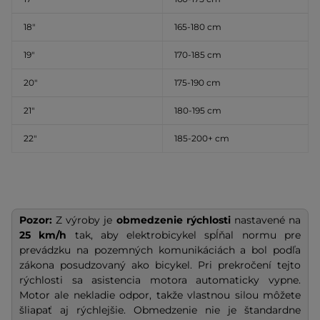
18″
165-180 cm
19″
170-185 cm
20″
175-190 cm
21″
180-195 cm
22″
185-200+ cm
Pozor:
Z výroby je
obmedzenie rýchlosti
nastavené na
25 km/h
tak, aby elektrobicykel spĺňal normu pre
prevádzku na pozemných komunikáciách a bol podľa
zákona posudzovaný ako bicykel. Pri prekročení tejto
rýchlosti sa asistencia motora automaticky vypne.
Motor ale nekladie odpor, takže vlastnou silou môžete
šliapať aj rýchlejšie. Obmedzenie nie je štandardne