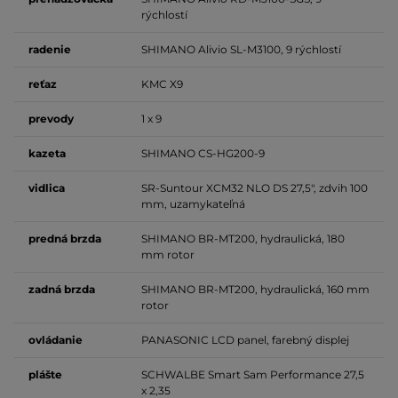
rýchlostí
radenie
SHIMANO Alivio SL-M3100, 9 rýchlostí
reťaz
KMC X9
prevody
1 x 9
kazeta
SHIMANO CS-HG200-9
vidlica
SR-Suntour XCM32 NLO DS 27,5", zdvih 100
mm, uzamykateľná
predná brzda
SHIMANO BR-MT200, hydraulická, 180
mm rotor
zadná brzda
SHIMANO BR-MT200, hydraulická, 160 mm
rotor
ovládanie
PANASONIC LCD panel, farebný displej
plášte
SCHWALBE Smart Sam Performance 27,5
x 2,35