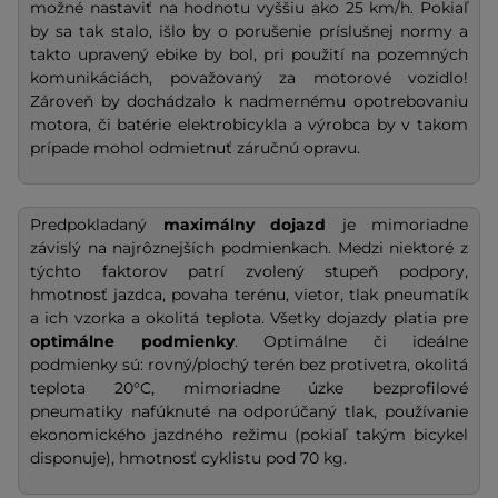
možné nastaviť na hodnotu vyššiu ako 25 km/h. Pokiaľ
by sa tak stalo, išlo by o porušenie príslušnej normy a
takto upravený ebike by bol, pri použití na pozemných
komunikáciách, považovaný za motorové vozidlo!
Zároveň by dochádzalo k nadmernému opotrebovaniu
motora, či batérie elektrobicykla a výrobca by v takom
prípade mohol odmietnuť záručnú opravu.
Predpokladaný
maximálny dojazd
je mimoriadne
závislý na najrôznejších podmienkach. Medzi niektoré z
týchto faktorov patrí zvolený stupeň podpory,
hmotnosť jazdca, povaha terénu, vietor, tlak pneumatík
a ich vzorka a okolitá teplota. Všetky dojazdy platia pre
optimálne podmienky
. Optimálne či ideálne
podmienky sú: rovný/plochý terén bez protivetra, okolitá
teplota 20°C, mimoriadne úzke bezprofilové
pneumatiky nafúknuté na odporúčaný tlak, používanie
ekonomického jazdného režimu (pokiaľ takým bicykel
disponuje), hmotnosť cyklistu pod 70 kg.