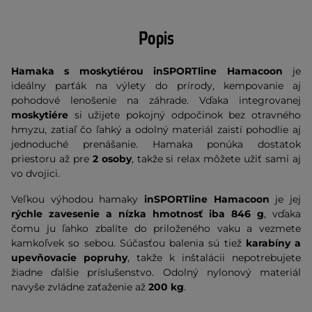
Popis
Hamaka s moskytiérou inSPORTline Hamacoon
je
ideálny parťák na výlety do prírody, kempovanie aj
pohodové lenošenie na záhrade. Vďaka integrovanej
moskytiére
si užijete pokojný odpočinok bez otravného
hmyzu, zatiaľ čo ľahký a odolný materiál zaistí pohodlie aj
jednoduché prenášanie. Hamaka ponúka dostatok
priestoru až pre
2 osoby
, takže si relax môžete užiť sami aj
vo dvojici.
Veľkou výhodou hamaky
inSPORTline Hamacoon
je jej
rýchle zavesenie a nízka hmotnosť iba 846 g
, vďaka
čomu ju ľahko zbalíte do priloženého vaku a vezmete
kamkoľvek so sebou. Súčasťou balenia sú tiež
karabíny a
upevňovacie popruhy
, takže k inštalácii nepotrebujete
žiadne ďalšie príslušenstvo. Odolný nylonový materiál
navyše zvládne zaťaženie až
200 kg
.