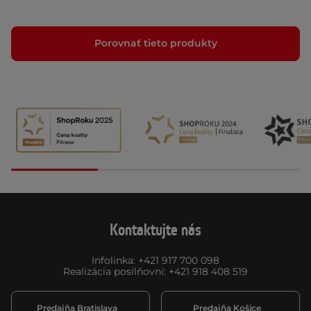
Porovnať tieto produkty
Kontaktujte nás
Infolinka
:
+421 917 700 098
Realizácia posilňovní
:
+421 918 408 519
Predajňa Bratislava
Predajňa Košice