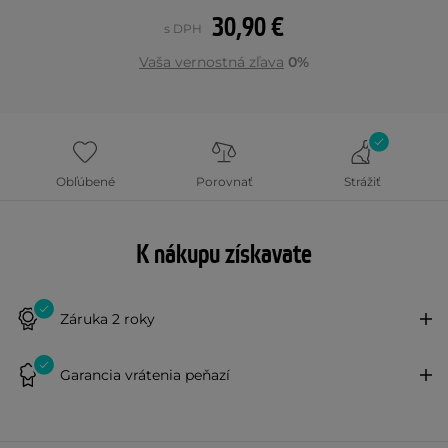
30,90 €
s DPH
Vaša vernostná zľava
0%
Obľúbené
Porovnať
Strážiť
K nákupu získavate
Záruka 2 roky
Garancia vrátenia peňazí