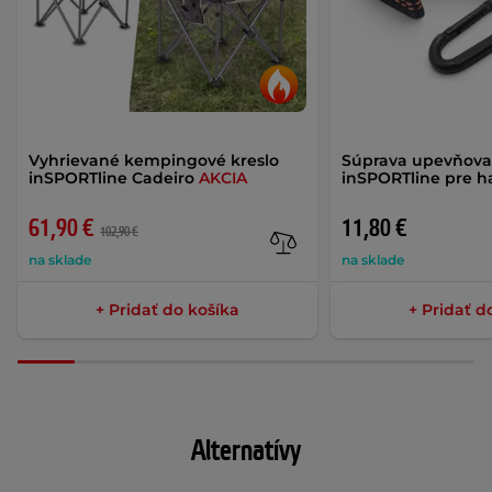
Vyhrievané kempingové kreslo
Súprava upevňova
inSPORTline Cadeiro
AKCIA
inSPORTline pre h
61,90 €
11,80 €
102,90 €
na sklade
na sklade
+ Pridať do košíka
+ Pridať d
Alternatívy