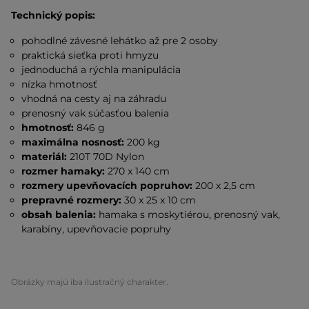
Technický popis:
pohodlné závesné lehátko až pre 2 osoby
praktická sieťka proti hmyzu
jednoduchá a rýchla manipulácia
nízka hmotnosť
vhodná na cesty aj na záhradu
prenosný vak súčasťou balenia
hmotnosť:
846 g
maximálna nosnosť:
200 kg
materiál:
210T 70D Nylon
rozmer hamaky:
270 x 140 cm
rozmery upevňovacích popruhov:
200 x 2,5 cm
prepravné rozmery:
30 x 25 x 10 cm
obsah balenia:
hamaka s moskytiérou, prenosný vak,
karabíny, upevňovacie popruhy
Obrázky majú iba ilustračný charakter.