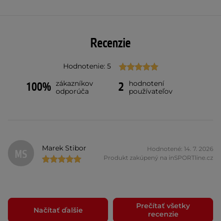
Recenzie
Hodnotenie: 5
zákazníkov
hodnotení
100%
2
odporúča
používateľov
Marek Stibor
Hodnotené: 14. 7. 2026
MS
Produkt zakúpený na inSPORTline.cz
Prečítať všetky
Načítať ďalšie
recenzie