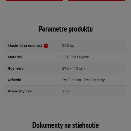
Parametre produktu
Maximálna nosnosť
200 kg
Materiál
210T 70D Nylon
Rozmery
270 x 140 cm
Určenie
Pre 1 osobu, Pre 2 osoby
Prenosný vak
áno
Dokumenty na stiahnutie