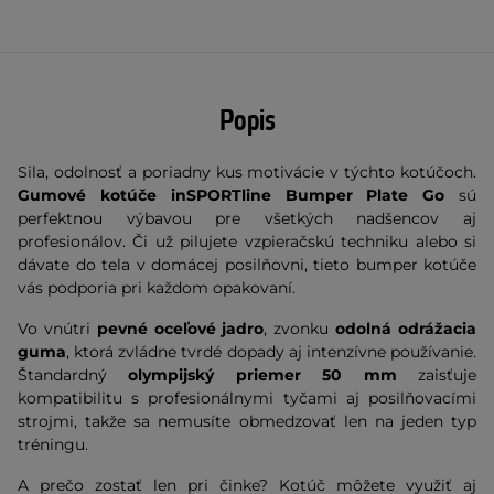
Popis
Sila, odolnosť a poriadny kus motivácie v týchto kotúčoch.
Gumové kotúče inSPORTline Bumper Plate Go
sú
perfektnou výbavou pre všetkých nadšencov aj
profesionálov. Či už pilujete vzpieračskú techniku alebo si
dávate do tela v domácej posilňovni, tieto bumper kotúče
vás podporia pri každom opakovaní.
Vo vnútri
pevné oceľové jadro
, zvonku
odolná odrážacia
guma
, ktorá zvládne tvrdé dopady aj intenzívne používanie.
Štandardný
olympijský priemer 50 mm
zaisťuje
kompatibilitu s profesionálnymi tyčami aj posilňovacími
strojmi, takže sa nemusíte obmedzovať len na jeden typ
tréningu.
A prečo zostať len pri činke? Kotúč môžete využiť aj