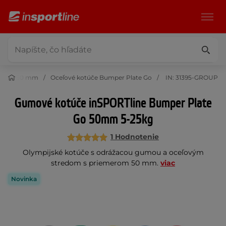
merom 50 mm
Oceľové kotúče Bumper Plate Go
IN: 31395-GROUP
Gumové kotúče inSPORTline Bumper Plate
Go 50mm 5-25kg
1 Hodnotenie
Olympijské kotúče s odrážacou gumou a oceľovým
stredom s priemerom 50 mm.
viac
Novinka