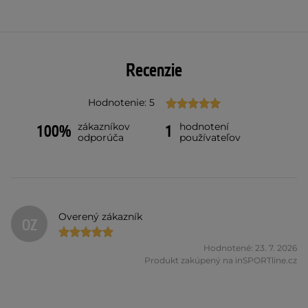
Recenzie
Hodnotenie: 5
zákazníkov
hodnotení
100%
1
odporúča
používateľov
Overený zákazník
OZ
Hodnotené: 23. 7. 2026
Produkt zakúpený na inSPORTline.cz