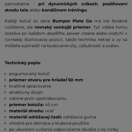
samostatne -
pri dynamických cvikoch
,
posilňovaní
stredu tela
alebo
kondičnom tréningu
.
Každý kotúč zo série
Bumper Plate Go
má iné farebné
rozlíšenie, ale
rovnaký vonkajší priemer
. Tyč vďaka tomu
zostáva pri každom deadlifte, power cleane alebo snatchi v
rovnakej štartovacej pozícii, takže technika netrpí a vy sa
môžete sústrediť na budovanie sily, výbušnosti a svalov.
Technický popis:
pogumovaný kotúč
priemer otvoru pre hriadeľ 50 mm
kvalitné spracovanie
atraktívny dizajn
odolné proti opotrebovaniu
priemer kotúča:
45 cm
materiál stredu:
oceľ
materiál odrážacej časti:
odrážacia guma
vhodné pre domáce a klubové použitie
po ukončení cvičenia odporúčame závažie z osi činky