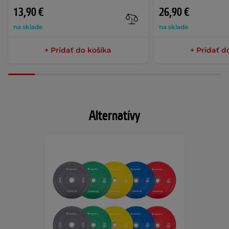
13,90 €
26,90 €
na sklade
na sklade
+ Pridať do košíka
+ Pridať d
Alternatívy