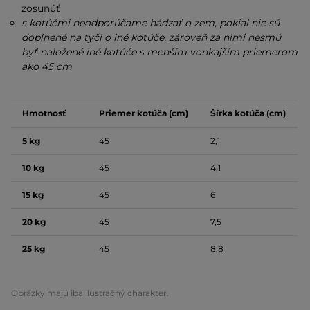
zosunúť
s kotúčmi neodporúčame hádzať o zem, pokiaľ nie sú
doplnené na tyči o iné kotúče, zároveň za nimi nesmú
byť naložené iné kotúče s menším vonkajším priemerom
ako 45 cm
Hmotnosť
Priemer kotúča (cm)
Šírka kotúča (cm)
5 kg
45
2,1
10 kg
45
4,1
15 kg
45
6
20 kg
45
7,5
25 kg
45
8,8
Obrázky majú iba ilustračný charakter.