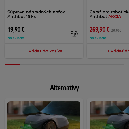
Súprava náhradných nožov
Garáž pre robotic
Anthbot 15 ks
Anthbot
AKCIA
19,90 €
269,90 €
299,90 €
na sklade
na sklade
+ Pridať do košíka
+ Pridať d
Alternatívy