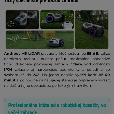
Tichý špecialista pre každú záhradu
Anthbot M5 LiDAR
pracuje s hlučnosťou iba
58 dB
, takže
namiesto rachotu budete počuť maximálne podozrivé
ticho dokonale pokosenej záhrady. Vďaka vodoodolnosti
IPX6
zvládne aj náročnejšie podmienky a poradí si so
svahom až do
24°
. Na jedno nabitie vydrží kosiť až
40
minút
a po hodine na nabíjacej stanici je pripravený vyraziť
na ďalšiu tajnú operáciu za perfektným trávnikom.
Profesionálna inštalácia robotickej kosačky vo
vašej záhrade