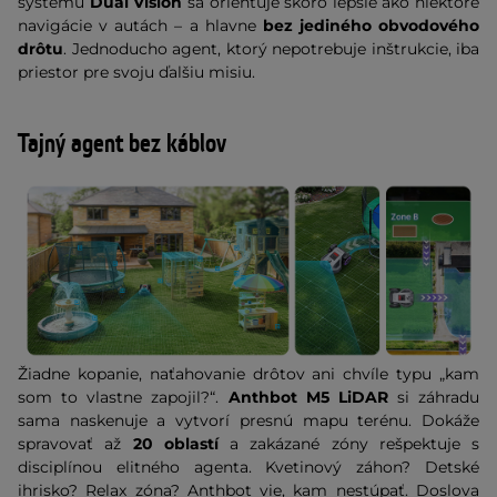
systému
Dual Vision
sa orientuje skoro lepšie ako niektoré
navigácie v autách – a hlavne
bez jediného obvodového
drôtu
. Jednoducho agent, ktorý nepotrebuje inštrukcie, iba
priestor pre svoju ďalšiu misiu.
Tajný agent bez káblov
Žiadne kopanie, naťahovanie drôtov ani chvíle typu „kam
som to vlastne zapojil?“.
Anthbot M5 LiDAR
si záhradu
sama naskenuje a vytvorí presnú mapu terénu. Dokáže
spravovať až
20 oblastí
a zakázané zóny rešpektuje s
disciplínou elitného agenta. Kvetinový záhon? Detské
ihrisko? Relax zóna? Anthbot vie, kam nestúpať. Doslova