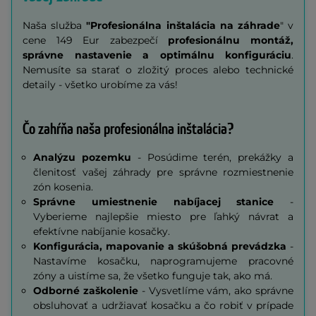
Naša služba
"Profesionálna inštalácia na záhrade
" v
cene 149 Eur zabezpečí
profesionálnu montáž,
správne nastavenie a optimálnu konfiguráciu
.
Nemusíte sa starať o zložitý proces alebo technické
detaily - všetko urobíme za vás!
Čo zahŕňa naša profesionálna inštalácia?
Analýzu pozemku
- Posúdime terén, prekážky a
členitosť vašej záhrady pre správne rozmiestnenie
zón kosenia.
Správne umiestnenie nabíjacej stanice
-
Vyberieme najlepšie miesto pre ľahký návrat a
efektívne nabíjanie kosačky.
Konfigurácia, mapovanie a skúšobná prevádzka
-
Nastavíme kosačku, naprogramujeme pracovné
zóny a uistíme sa, že všetko funguje tak, ako má.
Odborné zaškolenie
- Vysvetlíme vám, ako správne
obsluhovať a udržiavať kosačku a čo robiť v prípade