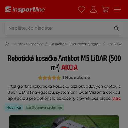
y
Bezdrôtové kosačky
Kosačky s LiDar technológiou
IN: 31549
Robotická kosačka Anthbot M5 LiDAR (500
m²)
AKCIA
1 Hodnotenie
Inteligentná robotická kosačka bez obvodových drôtov s
360° LiDAR navigáciou, systémom Dual Vision a českou
aplikáciou pre dokonale pokosený trávnik bez práce.
viac
Novinka
Doprava zadarmo