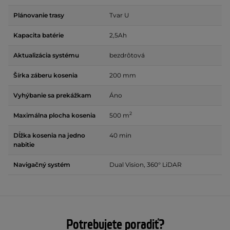
Plánovanie trasy
Tvar U
Kapacita batérie
2,5Ah
Aktualizácia systému
bezdrôtová
Šírka záberu kosenia
200 mm
Vyhýbanie sa prekážkam
Áno
2
Maximálna plocha kosenia
500 m
Dĺžka kosenia na jedno
40 min
nabitie
Navigačný systém
Dual Vision, 360° LiDAR
Potrebujete poradiť?