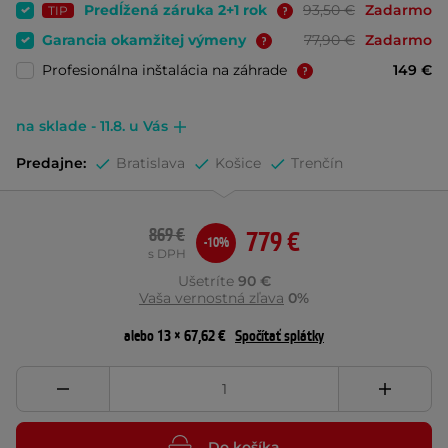
Predĺžená záruka 2+1 rok
93,50 €
Zadarmo
TIP
Garancia okamžitej výmeny
77,90 €
Zadarmo
Profesionálna inštalácia na záhrade
149 €
na sklade - 11.8. u Vás
Predajne:
Bratislava
Košice
Trenčín
869 €
779 €
-10%
s DPH
Ušetríte
90 €
Vaša vernostná zľava
0%
alebo 13 × 67,62 €
Spočítať splátky
Do košíka