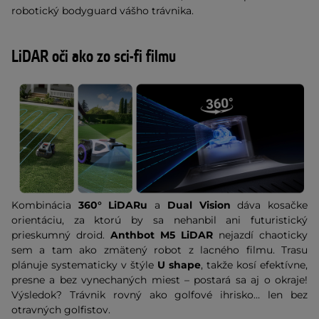
robotický bodyguard vášho trávnika.
LiDAR oči ako zo sci-fi filmu
Kombinácia
360° LiDARu
a
Dual Vision
dáva kosačke
orientáciu, za ktorú by sa nehanbil ani futuristický
prieskumný droid.
Anthbot M5 LiDAR
nejazdí chaoticky
sem a tam ako zmätený robot z lacného filmu. Trasu
plánuje systematicky v štýle
U shape
, takže kosí efektívne,
presne a bez vynechaných miest – postará sa aj o okraje!
Výsledok? Trávnik rovný ako golfové ihrisko… len bez
otravných golfistov.