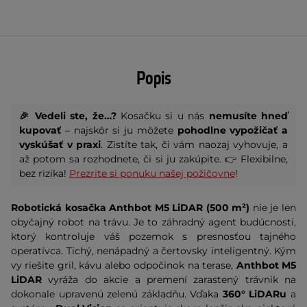
Popis
🎉 Vedeli ste, že…?
Kosačku si u nás
nemusíte hneď
kupovať
– najskôr si ju môžete
pohodlne vypožičať a
vyskúšať v praxi
. Zistíte tak, či vám naozaj vyhovuje, a
až potom sa rozhodnete, či si ju zakúpite. 👉 Flexibilne,
bez rizika!
Prezrite si ponuku našej požičovne
!
Robotická kosačka Anthbot M5 LiDAR (500 m²)
nie je len
obyčajný robot na trávu. Je to záhradný agent budúcnosti,
ktorý kontroluje váš pozemok s presnosťou tajného
operatívca. Tichý, nenápadný a čertovsky inteligentný. Kým
vy riešite gril, kávu alebo odpočinok na terase,
Anthbot M5
LiDAR
vyráža do akcie a premení zarastený trávnik na
dokonale upravenú zelenú základňu. Vďaka
360° LiDARu
a