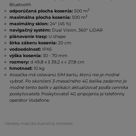
Bluetooth
2
odporúčaná plocha kosenia:
500 m
2
maximálna plocha kosenia:
500 m
maximálny sklon:
24° (45 %)
navigačný systém:
Dual Vision, 360° LiDAR
plánovanie trasy:
U shape
šírka záberu kosenia:
20 cm
vodoodolnosť:
IPX6
výška kosenia:
30 - 70 mm
rozmery:
d 49,8 x š 39,2 x v 27,8 cm
hmotnosť:
10 kg
Kosačka má vstavanú SIM kartu, ktorú nie je možné
vybrať. Po skončení 3-mesačného 4G balíka zadarmo je
možné tento balík v aplikácii aktualizovať podľa cenníka
poskytovateľa.
Poskytovateľ 4G pripojenia je telefónny
operátor Vodafone.
Obrázky majú iba ilustračný charakter.