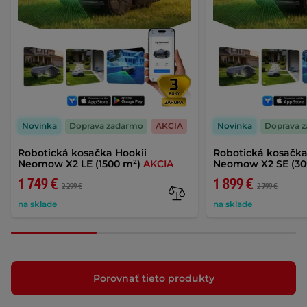
Novinka
Doprava zadarmo
AKCIA
Novinka
Doprava 
Robotická kosačka Hookii
Robotická kosačka
Neomow X2 LE (1500 m²)
AKCIA
Neomow X2 SE (3
1 749 €
1 899 €
2 299 €
2 799 €
na sklade
na sklade
Porovnať tieto produkty