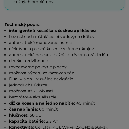
bežných problémov.
Technický popis:
inteligentná kosačka s českou aplikáciou
bez nutnosti inštalácie obvodových drôtov
automatické mapovanie hraníc
efektívne a presné kosenie vrátane okrajov
automatická detekcia dažďa a návrat na základňu
detekcia zdvihnutia
rovnomerné pokrytie plochy
možnosť výberu zakázaných zón
Dual Vision – vizuálna navigácia
jednoduchá údržba
možnosť až 20 oblastí
bezdrôtové aktualizácie
dĺžka kosenia na jedno nabitie:
40 minút
čas nabíjania:
60 minút
hlučnosť:
58 dB
kapacita batérie:
2,5 Ah
konektivita:
Cellular (4G), Wi-Fi (2,4GHz & 5GHz),