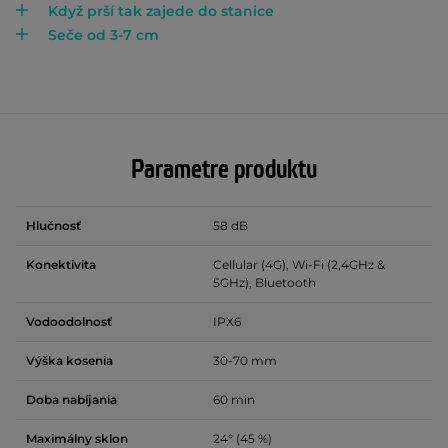
Když prší tak zajede do stanice
Seče od 3-7 cm
Parametre produktu
Hlučnosť
58 dB
Konektivita
Cellular (4G), Wi-Fi (2,4GHz &
5GHz), Bluetooth
Vodoodolnosť
IPX6
Výška kosenia
30-70 mm
Doba nabíjania
60 min
Maximálny sklon
24° (45 %)