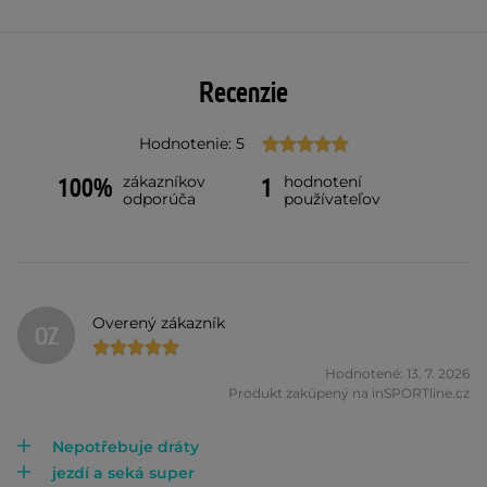
Recenzie
Hodnotenie: 5
zákazníkov
hodnotení
100%
1
odporúča
používateľov
Overený zákazník
OZ
Hodnotené: 13. 7. 2026
Produkt zakúpený na inSPORTline.cz
Nepotřebuje dráty
jezdí a seká super