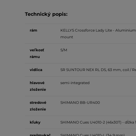
Technický popis:
rám
KELLYS Crossforce Lady Lite - Aluminium a
mount
veľkosť
S/M
rámu
vidlica
SR SUNTOUR NEX RL DS, 63 mm, coil / 
hlavové
semi-integrated
zloženie
stredové
SHIMANO BB-UR400
zloženie
kľuky
SHIMANO Cues U4010-2 (46x30T) - dĺžka 
prešmykač
SHIMANO Cues U4010-L (34.9 mm)