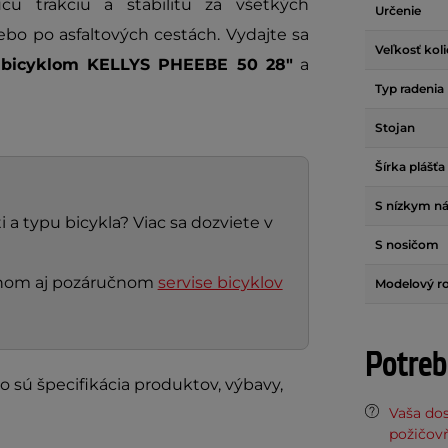
u trakciu a stabilitu za všetkých
Určenie
ebo po asfaltových cestách. Vydajte sa
Veľkosť kol
bicyklom KELLYS PHEEBE 50 28"
a
Typ radenia
Stojan
Šírka plášťa
S nízkym n
 a typu bicykla? Viac sa dozviete v
S nosičom
nčnom aj pozáručnom
servise bicyklov
Modelový r
Potreb
o sú špecifikácia produktov, výbavy,
Vaša do
požičov