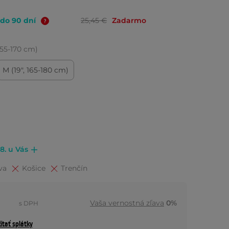
 do 90 dní
25,45 €
Zadarmo
 155-170 cm)
M (19", 165-180 cm)
.8. u Vás
va
Košice
Trenčín
Vaša vernostná zľava
0%
s DPH
ítať splátky