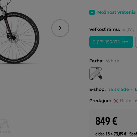
Možnosť vrátenia
Veľkosť rámu:
S (17",
Nasledujúce
S (17", 155-170 cm)
Farba:
White
E-shop:
na sklade - 11
Predajne:
Bratisla
849 €
alebo 13 × 73,69 €
Spoč