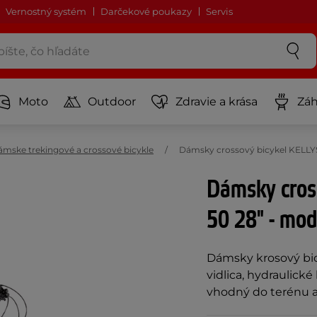
Vernostný systém
Darčekové poukazy
Servis
Moto
Outdoor
Zdravie a krása
Záh
mske trekingové a crossové bicykle
Dámsky crossový bicykel KELLYS
Dámsky cros
50 28" - mo
Dámsky krosový bi
vidlica, hydraulick
vhodný do terénu a