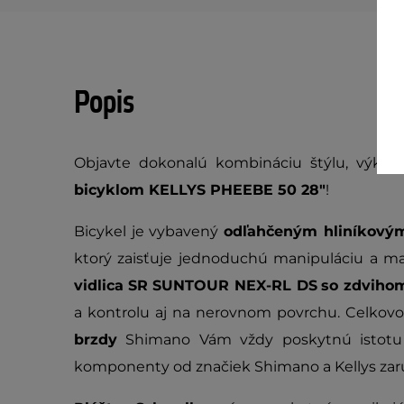
Popis
Objavte dokonalú kombináciu štýlu, výko
bicyklom KELLYS PHEEBE 50 28"
!
Bicykel je vybavený
odľahčeným hliníkov
ktorý zaisťuje jednoduchú manipuláciu a m
vidlica
SR SUNTOUR NEX-RL DS
so zdviho
a kontrolu aj na nerovnom povrchu. Celkov
brzdy
Shimano Vám vždy poskytnú istotu b
komponenty od značiek Shimano a Kellys zaruč