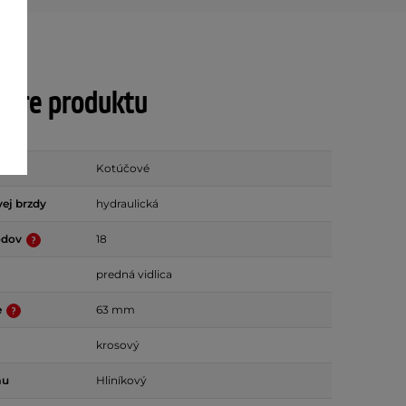
tre produktu
Kotúčové
ej brzdy
hydraulická
odov
18
predná vidlica
e
63 mm
krosový
mu
Hliníkový