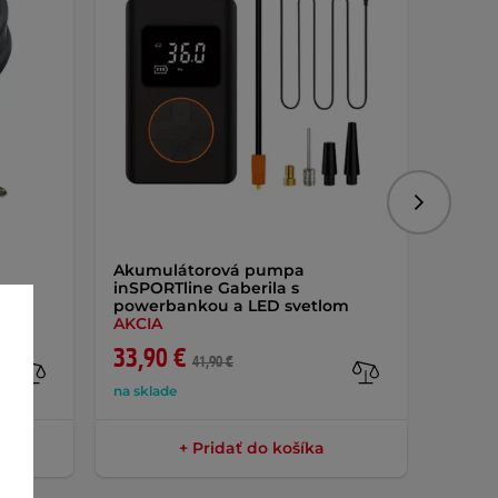
Nasledujú
Akumulátorová pumpa
Držiak
inSPORTline Gaberila s
power
powerbankou a LED svetlom
inSPO
AKCIA
33,90 €
32,9
41,90 €
na sklade
skladom
+ Pridať do košíka