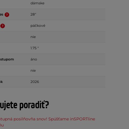
dámske
ies
28"
páčkové
nie
1.75 "
ástupom
áno
nie
ok
2026
ujete poradiť?
stupná posilňovňa snov! Spúšťame inSPORTline
ňu