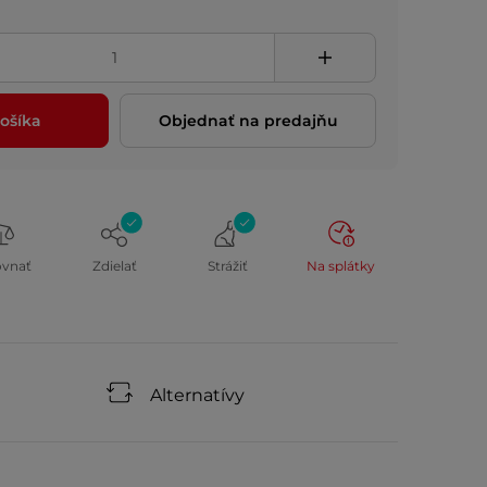
ošíka
Objednať na predajňu
ovnať
Zdielať
Strážiť
Na splátky
Alternatívy