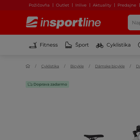
Požičovňa
Outlet
Inlive
Aktuality
Predajne
Fitness
Šport
Cyklistika
Cyklistika
Bicykle
Dámske bicykle
Dá
Doprava zadarmo