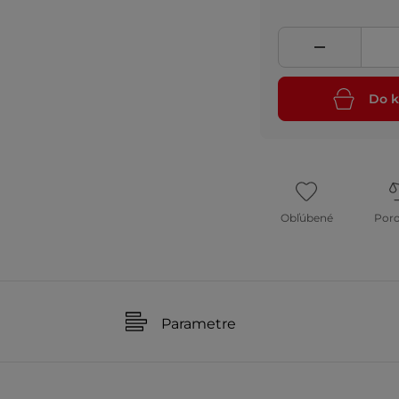
Do k
Obľúbené
Por
Parametre