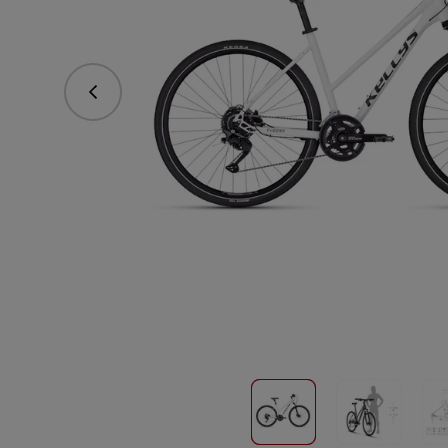
Predchádzajúce