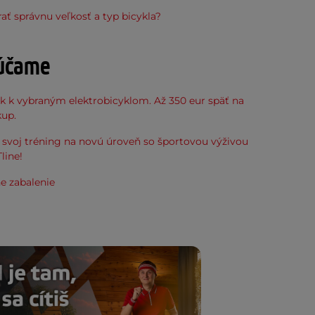
ať správnu veľkosť a typ bicykla?
účame
k k vybraným elektrobicyklom. Až 350 eur späť na
kup.
svoj tréning na novú úroveň so športovou výživou
line!
e zabalenie