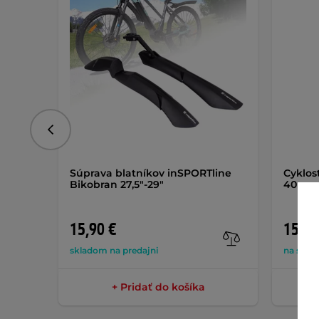
Predchádzajúce
Súprava blatníkov inSPORTline
Cyklos
Bikobran 27,5"-29"
40 mm
15,90 €
15,90
skladom na predajni
na skla
+ Pridať do košíka