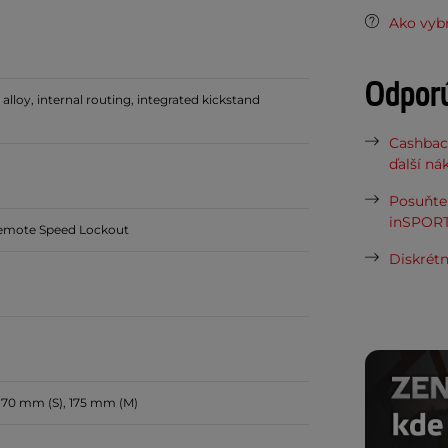
Ako vybr
Odpor
lloy, internal routing, integrated kickstand
Cashbac
ďalší ná
Posuňte 
inSPORT
Remote Speed Lockout
Diskrétn
170 mm (S), 175 mm (M)