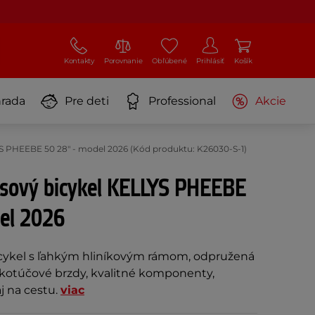
Kontakty
Porovnanie
Obľúbené
Prihlásiť
Košík
rada
Pre deti
Professional
Akcie
 PHEEBE 50 28" - model 2026 (Kód produktu: K26030-S-1)
sový bicykel KELLYS PHEEBE
del 2026
cykel s ľahkým hliníkovým rámom, odpružená
é kotúčové brzdy, kvalitné komponenty,
j na cestu.
viac