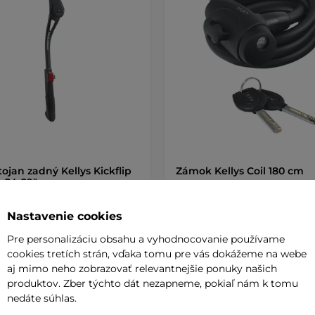
tojan zadný Kellys Kickflip
Zámok Kellys Coil 180 cm
 24-29"
Nastavenie cookies
 €
11,90 €
Pre personalizáciu obsahu a vyhodnocovanie používame
de
na sklade
cookies tretích strán, vďaka tomu pre vás dokážeme na webe
aj mimo neho zobrazovať relevantnejšie ponuky našich
produktov. Zber týchto dát nezapneme, pokiaľ nám k tomu
+ Pridať do košíka
+ Pridať do košíka
nedáte súhlas.