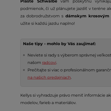
Plášte Schwalbe
vám poskytnú vynikajúc
podmienok, či už plánujete jazdiť v teréne al
za dobrodružstvom s
dámskym krosovým 
užite si každú jazdu naplno!
Naše tipy - mohlo by Vás zaujímať:
Neviete si rady s výberom správnej veľkosti
našom
radcovi
.
Prečítajte si viac o profesionálnom gara
na našich predajniach
.
Kellys si vyhradzuje právo meniť informácie ak
modelov, farieb a materiálov.