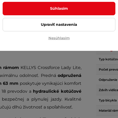
Súhlasím
Upraviť nastavenia
Parame
Nesúhlasím
nu a pohodlia s
dámskym krosovým
Brzdy
Typ kotúčov
ým rámom
KELLYS Crossforce Lady Lite,
Počet prev
aximálnu odolnosť. Predná
odpružená
Odpruženie
m 63 mm
poskytuje vynikajúci komfort
Zdvih vidlic
o 18 prevodov a
hydraulické kotúčové
ezpečnej a plynulej jazdy. Kvalitné
Typ bicykla
ujú dlhú životnosť a spoľahlivosť.
Materiál rá