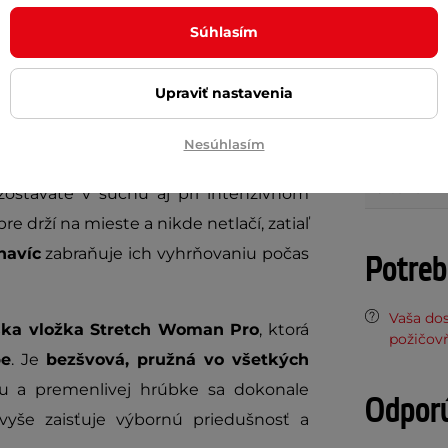
ú ideálnou voľbou pre cyklistky, ktoré
Súhlasím
Materiál
 spoľahlivý výkon
pri každej jazde.
Dĺžka legín
a prispôsobia sa postave
, čo zaisťuje
Upraviť nastavenia
Odvod potu
Nesúhlasím
Reflexné pr
ríjemný na dotyk, vysoko elastický a
Určenie
ostávate v suchu aj pri intenzívnom
re drží na mieste a nikde netlačí, zatiaľ
havíc
zabraňuje ich vyhrňovaniu počas
Potreb
Vaša do
ka vložka Stretch Woman Pro
, ktorá
požičov
pe
. Je
bezšvová, pružná vo všetkých
 a premenlivej hrúbke sa dokonale
Odpor
yše zaisťuje výbornú priedušnosť a