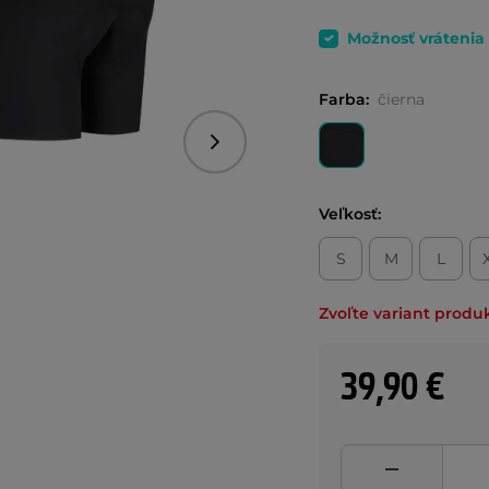
Možnosť vrátenia
Farba:
čierna
Nasledujúce
Veľkosť:
S
M
L
Zvoľte variant produ
39,90 €