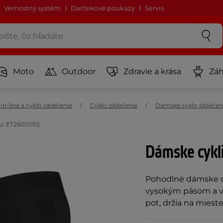
Vernostný systém
Darčekové poukazy
Servis
Moto
Outdoor
Zdravie a krása
Záh
In-line a cyklo oblečenie
Cyklo oblečenie
Dámske cyklo oblečen
u: ET2605010)
Dámske cykli
Pohodlné dámske c
vysokým pásom a v
pot, držia na mieste