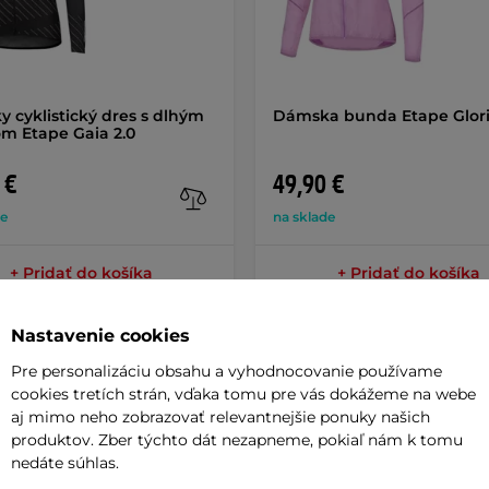
 cyklistický dres s dlhým
Dámska bunda Etape Glori
m Etape Gaia 2.0
 €
49,90 €
de
na sklade
+ Pridať do košíka
+ Pridať do košíka
Nastavenie cookies
Pre personalizáciu obsahu a vyhodnocovanie používame
cookies tretích strán, vďaka tomu pre vás dokážeme na webe
aj mimo neho zobrazovať relevantnejšie ponuky našich
Parame
produktov. Zber týchto dát nezapneme, pokiaľ nám k tomu
nedáte súhlas.