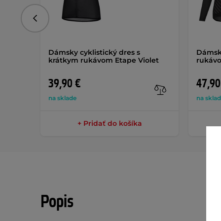
Predchádzajúce
Dámsky cyklistický dres s
Dámsky
krátkym rukávom Etape Violet
rukávo
39,90 €
47,90
na sklade
na skla
+ Pridať do košíka
Popis