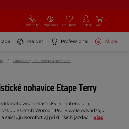
Kontakty
Porovnanie
Obľúbené
Prihlásiť
Košík
rada
Pre deti
Professional
Akcie
ie
Dámske cyklo kraťasy a nohavice
stické nohavice Etape Terry
yklonohavice s elastickým materiálom,
ložkou Stretch Woman Pro. Skvele odvádzajú
 a zaisťujú komfort aj pri dlhších jazdách.
viac