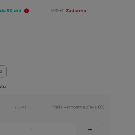
 do 90 dní
1,20 €
Zadarmo
XL
ktu
Vaša vernostná zľava
0%
s DPH