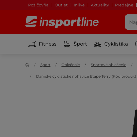
Požičovňa
Outlet
Inlive
Aktuality
Predajne
Fitness
Šport
Cyklistika
Šport
Oblečenie
Športové oblečenie
Dámske cyklistické nohavice Etape Terry (Kód produkt