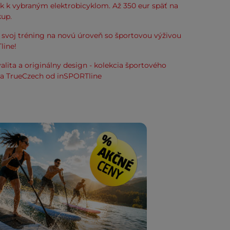
k k vybraným elektrobicyklom. Až 350 eur späť na
kup.
svoj tréning na novú úroveň so športovou výživou
line!
alita a originálny design - kolekcia športového
ia TrueCzech od inSPORTline