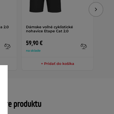
Nasledujú
a 2.0
Dámske voľné cyklistické
Cyklo 
nohavice Etape Cat 2.0
59,90 €
33,9
na sklade
na skla
+ Pridať do košíka
tre produktu