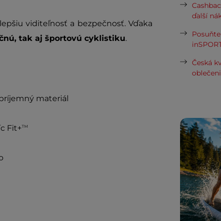
Cashbac
ďalší ná
lepšiu viditeľnosť a bezpečnosť. Vďaka
Posuňte 
čnú, tak aj športovú cyklistiku
.
inSPORT
Česká kv
oblečen
 príjemný materiál
c Fit+
TM
o