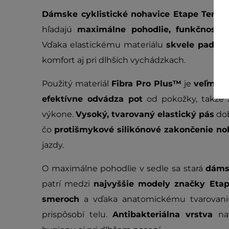
Dámske cyklistické nohavice Etape Terry
s
hľadajú
maximálne pohodlie, funkčnosť a
Vďaka elastickému materiálu
skvele padnú 
komfort aj pri dlhších vychádzkach.
Použitý materiál
Fibra Pro Plus™
je
veľmi p
efektívne odvádza pot
od pokožky, takže z
výkone.
Vysoký, tvarovaný elastický pás
dob
čo
protišmykové silikónové zakončenie no
jazdy.
O maximálne pohodlie v sedle sa stará
dáms
patrí medzi
najvyššie modely značky Eta
smeroch
a vďaka anatomickému tvarovaniu
prispôsobí telu.
Antibakteriálna vrstva
nav