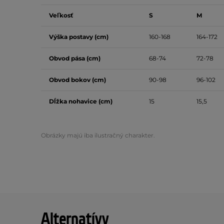
Veľkosť
S
M
Výška postavy (cm)
160-168
164-172
Obvod pása (cm)
68-74
72-78
Obvod bokov (cm)
90-98
96-102
Dĺžka nohavice (cm)
15
15,5
Obrázky majú iba ilustračný charakter.
Alternatívy