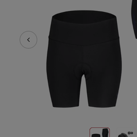
Predchádzajúce