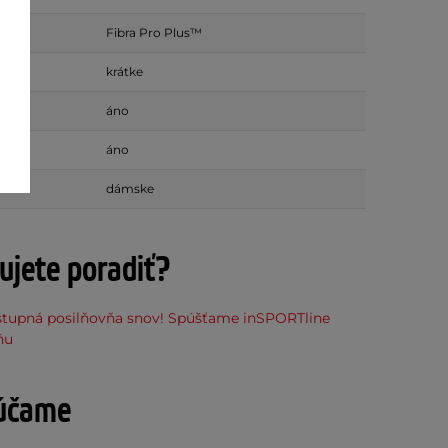
Fibra Pro Plus™
krátke
áno
vky
áno
dámske
ujete poradiť?
stupná posilňovňa snov! Spúšťame inSPORTline
ňu
účame