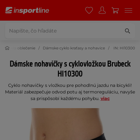
ke cyklo oblečenie
Dámske cyklo kraťasy a nohavice
IN: HI10300
Dámske nohavičky s cyklovložkou Brubeck
HI10300
Cyklo nohavičky s vložkou pre pohodlnú jazdu na bicykli!
Materiál zabezpečuje odvod potu aj termoreguláciu, navyše
sa prispôsobí každému pohybu.
viac