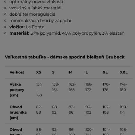
optimálny odvod vlhkosti
vzdušný a ľahký materiál
dobrá termoregulácia
minimalizácia tvorby zápachu
vložka:
La Fonte
materiál:
57% polyamid, 40% polypropylén, 3% elastan
Veľkostná tabuľka - dámska spodná bielizeň Brubeck:
Veľkosť
XS
S
M
L
XL
XXL
Výška
154
158-
162-
166-
170-
174-
postavy
-
164
168
172
176
180
(cm)
160
Obvod
82-
88-
92-
96-
102-
108-
hrudníka
88
92
96
102
108
114
(cm)
Obvod
88-
92-
96-
100-
104-
108-
bokov
92
96
100
104
108
112