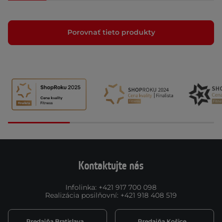
Porovnať tieto produkty
Kontaktujte nás
Infolinka
:
+421 917 700 098
Realizácia posilňovní
:
+421 918 408 519
Predajňa Bratislava
Predajňa Košice