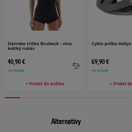
Dámske tričko Brubeck - vlna
Cyklo prilba Kelly
krátký rukáv
40,90 €
69,90 €
na sklade
na sklade
+ Pridať do košíka
+ Pridať d
Alternatívy