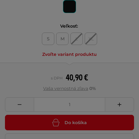
Veľkosť:
S
M
L
XL
Zvoľte variant produktu
40,90 €
s DPH
Vaša vernostná zľava
0%
Do košíka