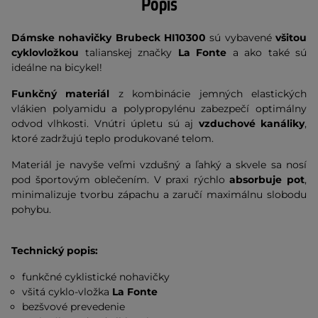
Popis
Dámske nohavičky Brubeck
HI10300
sú vybavené
všitou
cyklovložkou
talianskej značky
La Fonte
a ako také sú
ideálne na bicykel!
Funkčný materiál
z kombinácie jemných elastických
vlákien polyamidu a polypropylénu zabezpečí optimálny
odvod vlhkosti. Vnútri úpletu sú aj
vzduchové kanáliky
,
ktoré zadržujú teplo produkované telom.
Materiál je navyše veľmi vzdušný a ľahký a skvele sa nosí
pod športovým oblečením. V praxi rýchlo
absorbuje pot
,
minimalizuje tvorbu zápachu a zaručí maximálnu slobodu
pohybu.
Technický popis:
funkčné cyklistické nohavičky
všitá cyklo-vložka
La Fonte
bezšvové prevedenie