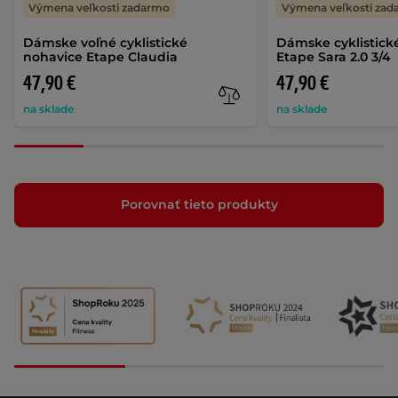
Výmena veľkosti zadarmo
Výmena veľkosti za
Dámske voľné cyklistické
Dámske cyklistick
nohavice Etape Claudia
Etape Sara 2.0 3/4
47,90 €
47,90 €
na sklade
na sklade
Porovnať tieto produkty