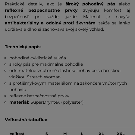
Praktické detaily, ako je
široký pohodlný pás
alebo
reflexné bezpečnostné prvky
, zvyšujú komfort aj
bezpečnosť pri každej jazde. Materiál je navyše
antibakteriálny a odolný proti škvrnám
, takže sa ľahko
udržiava a dlho si zachováva svoj skvelý vzhľad.
Technický popis:
pohodlná cyklistická sukňa
široký pás pre maximálne pohodlie
odnímateľné vnútorné elastické nohavice s dámskou
vložkou Stretch Woman
s protišmykovým materiálom na zakončení vnútorných
nohavíc
reflexné bezpečnostné prvky
materiál:
SuperDrynteX (polyester)
Veľkostná tabuľka:
Veľkosť
S
M
L
XL
XXL