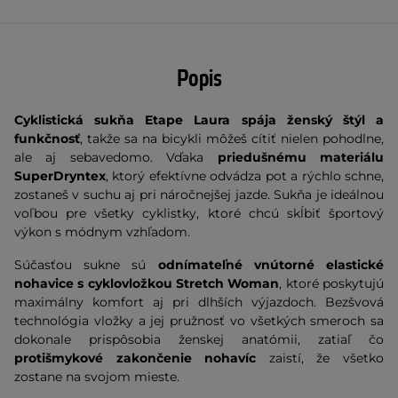
Popis
Cyklistická sukňa Etape Laura spája ženský štýl a
funkčnosť
, takže sa na bicykli môžeš cítiť nielen pohodlne,
ale aj sebavedomo. Vďaka
priedušnému materiálu
SuperDryntex
, ktorý efektívne odvádza pot a rýchlo schne,
zostaneš v suchu aj pri náročnejšej jazde. Sukňa je ideálnou
voľbou pre všetky cyklistky, ktoré chcú skĺbiť športový
výkon s módnym vzhľadom.
Súčasťou sukne sú
odnímateľné vnútorné elastické
nohavice s cyklovložkou Stretch Woman
, ktoré poskytujú
maximálny komfort aj pri dlhších výjazdoch. Bezšvová
technológia vložky a jej pružnosť vo všetkých smeroch sa
dokonale prispôsobia ženskej anatómii, zatiaľ čo
protišmykové zakončenie nohavíc
zaistí, že všetko
zostane na svojom mieste.