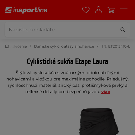
yklo oblečenie
Dámske cyklo kraťasy a nohavice
IN: ET2013410-L
Cyklistická sukňa Etape Laura
Štýlová cyklosukňa s vnútornými odnímateľnými
nohavicami a vložkou pre maximálne pohodlie. Priedušný,
rýchloschnúci materiál, široký pás, protišmykové prvky a
reflexné detaily pre bezpečnú jazdu.
viac