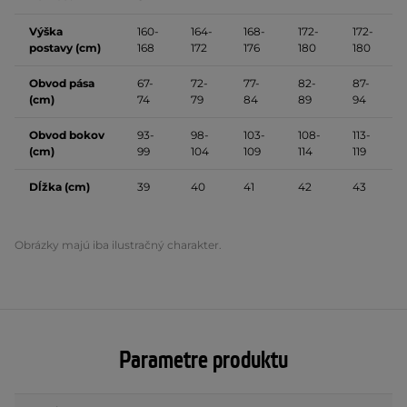
Výška
160-
164-
168-
172-
172-
postavy (cm)
168
172
176
180
180
Obvod pása
67-
72-
77-
82-
87-
(cm)
74
79
84
89
94
Obvod bokov
93-
98-
103-
108-
113-
(cm)
99
104
109
114
119
Dĺžka (cm)
39
40
41
42
43
Obrázky majú iba ilustračný charakter.
Parametre produktu