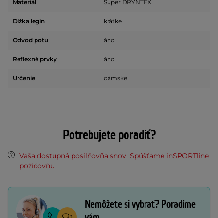
Materiál
Super DRYNTEX
Dĺžka legín
krátke
Odvod potu
áno
Reflexné prvky
áno
Určenie
dámske
Potrebujete poradiť?
Vaša dostupná posilňovňa snov! Spúšťame inSPORTline
požičovňu
Nemôžete si vybrať? Poradíme
vám