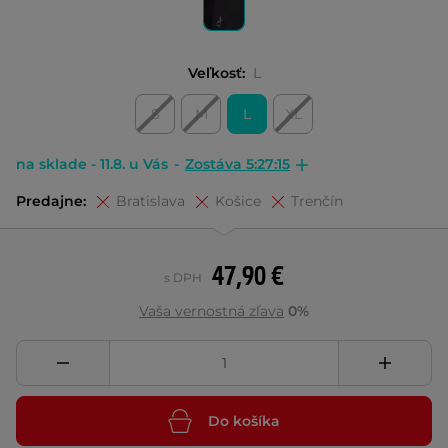
Veľkosť:
L
S
M
L
XL
na sklade - 11.8. u Vás
-
Zostáva 5:27:14
Predajne:
Bratislava
Košice
Trenčín
47,90 €
s DPH
Vaša vernostná zľava
0%
Do košíka