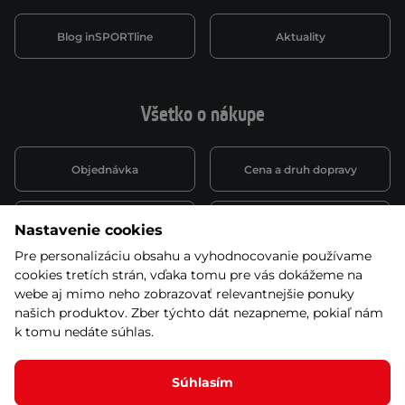
Blog inSPORTline
Aktuality
Všetko o nákupe
Objednávka
Cena a druh dopravy
Spôsob platby
Vernostný systém
Nastavenie cookies
Pre personalizáciu obsahu a vyhodnocovanie používame
cookies tretích strán, vďaka tomu pre vás dokážeme na
Montáž a servis
Reklamácie a záruka
webe aj mimo neho zobrazovať relevantnejšie ponuky
našich produktov. Zber týchto dát nezapneme, pokiaľ nám
k tomu nedáte súhlas.
Kariéra
Obchodné podmienky
Súhlasím