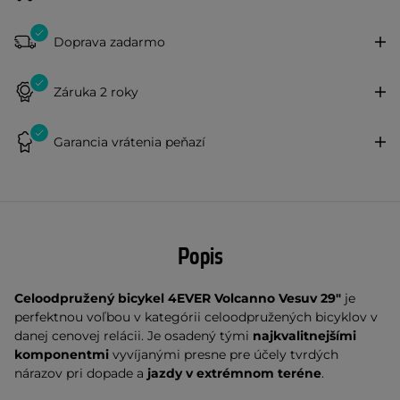
Doprava zadarmo
Záruka 2 roky
Garancia vrátenia peňazí
Popis
Celoodpružený bicykel 4EVER
Volcanno Vesuv 29"
je
perfektnou voľbou v kategórii celoodpružených bicyklov v
danej cenovej relácii. Je osadený tými
najkvalitnejšími
komponentmi
vyvíjanými presne pre účely tvrdých
nárazov pri dopade a
jazdy v extrémnom teréne
.