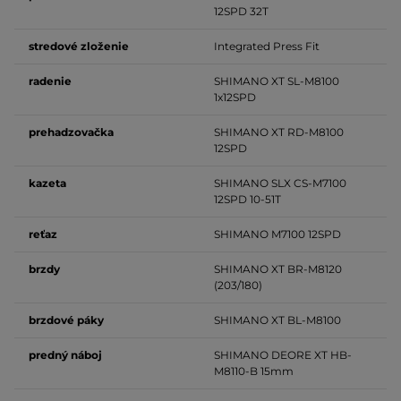
12SPD 32T
stredové zloženie
Integrated Press Fit
radenie
SHIMANO XT SL-M8100
1x12SPD
prehadzovačka
SHIMANO XT RD-M8100
12SPD
kazeta
SHIMANO SLX CS-M7100
12SPD 10-51T
reťaz
SHIMANO M7100 12SPD
brzdy
SHIMANO XT BR-M8120
(203/180)
brzdové
páky
SHIMANO XT BL-M8100
predný
náboj
SHIMANO DEORE XT HB-
M8110-B 15mm