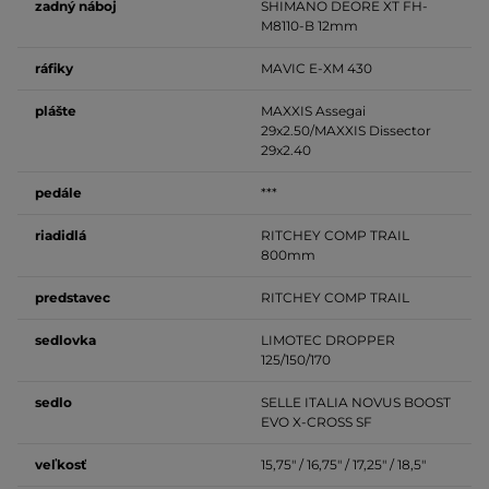
zadný
náboj
SHIMANO DEORE XT FH-
M8110-B 12mm
ráfiky
MAVIC E-XM 430
plášte
MAXXIS Assegai
29x2.50/MAXXIS Dissector
29x2.40
pedále
***
riadidlá
RITCHEY COMP TRAIL
800mm
predstavec
RITCHEY COMP TRAIL
sedlovka
LIMOTEC DROPPER
125/150/170
sedlo
SELLE ITALIA NOVUS BOOST
EVO X-CROSS SF
veľkosť
15,75" / 16,75" / 17,25" / 18,5"