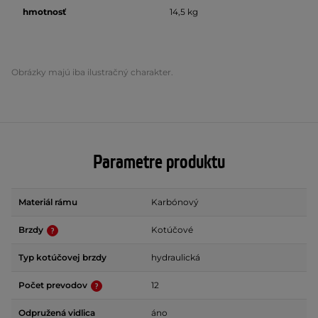
hmotnosť
14,5 kg
Obrázky majú iba ilustračný charakter.
Parametre produktu
Materiál rámu
Karbónový
Brzdy
Kotúčové
Typ kotúčovej brzdy
hydraulická
Počet prevodov
12
Odpružená vidlica
áno