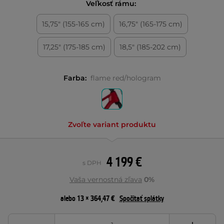
Veľkosť rámu:
15,75" (155-165 cm)
16,75" (165-175 cm)
17,25" (175-185 cm)
18,5" (185-202 cm)
Farba:
flame red/hologram
Zvoľte variant produktu
4 199 €
s DPH
Vaša vernostná zľava
0%
alebo 13 × 364,47 €
Spočítať splátky