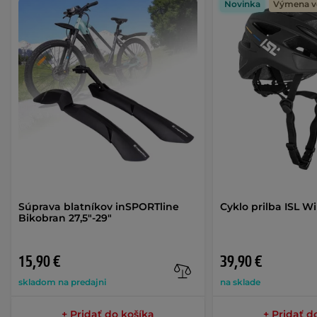
Novinka
Výmena v
Súprava blatníkov inSPORTline
Cyklo prilba ISL W
Bikobran 27,5"-29"
15,90 €
39,90 €
skladom na predajni
na sklade
+ Pridať do košíka
+ Pridať d