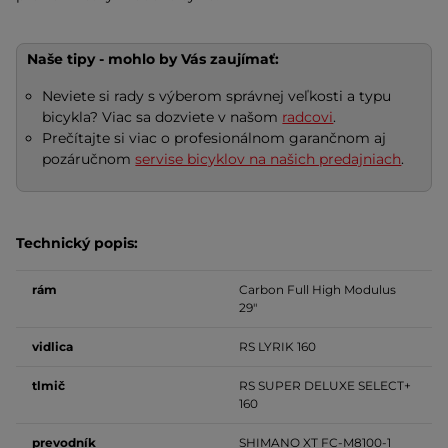
Naše tipy - mohlo by Vás zaujímať:
Neviete si rady s výberom správnej veľkosti a typu
bicykla? Viac sa dozviete v našom
radcovi
.
Prečítajte si viac o profesionálnom garančnom aj
pozáručnom
servise bicyklov na našich predajniach
.
Technický popis:
rám
Carbon Full High Modulus
29"
vidlica
RS LYRIK 160
tlmič
RS SUPER DELUXE SELECT+
160
prevodník
SHIMANO XT FC-M8100-1