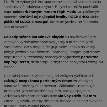
Použitím vybraných komponentov sa dosiahla maximálna
spoľahlivosť, odolnosť a výdrž. Bicykel sa môže pochváliť
napr.
celokarbónovým rámom High Modulus
, páčkovým
radením,
tlmičmi tej najlepšej kvality ROCK SHOX
alebo
plášťami MAXXIS Assegai
, ktoré pri jazde v teréne sedia
ako prikované.
Celoodpružené karbónové bicykle
sú navrhované pre
všetkých vyznávačov športovej jazdy s pretekárskymi
ambíciami. Tieto bicykle reagujú veľmi citlivo na každý
pohyb jazdca a skutočne mu pomáhajú svojím systémom
odpruženia. V technicky náročných výjazdoch
perfektne
kopírujú terén
, držia stopu a zbytočne neplytvajú energiou
jazdca.
Na druhej strane v zjazdoch aj pri veľkých rýchlostiach
zaisťujú bezpečnosť perfektným tlmením
všetkých
nárazov či terénnych nerovností. Základom úspechu je
predovšetkým celokarbónový rám, ktorý v spojení s
vidlicou a tlmičom ponúka plne
aktívny zdvih 160 mm
vpredu aj vzadu. Všetky tlmiče sú individuálne nastavované
pre konkrétny model bicykla.