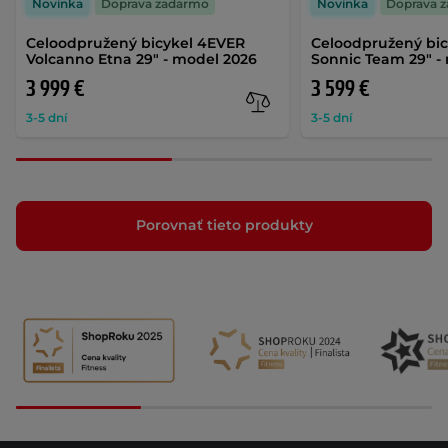
Novinka
Doprava zadarmo
Novinka
Doprava 
Celoodpružený bicykel 4EVER
Celoodpružený bi
Volcanno Etna 29" - model 2026
Sonnic Team 29" -
3 999 €
3 599 €
3-5 dní
3-5 dní
Porovnať tieto produkty