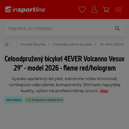
Bicykle
Horské bicykle
Celoodpružené bicykle
IN: K4E-26002
Celoodpružený bicykel 4EVER Volcanno Vesuv
29" - model 2026 - flame red/hologram
Vysoko spoľahlivý bicykel, extrémne nízka hmotnosť,
vynikajúce odpruženie, komponenty Shimano najvyššej
kvality, výkon na profesionálnej úrovni.
viac
Novinka
Doprava zadarmo