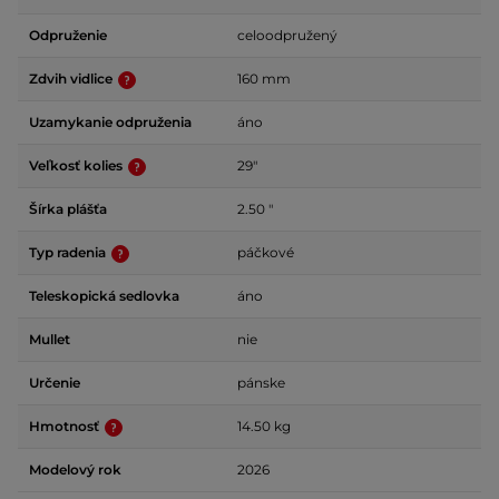
Odpruženie
celoodpružený
Zdvih vidlice
160 mm
Uzamykanie odpruženia
áno
Veľkosť kolies
29"
Šírka plášťa
2.50 "
Typ radenia
páčkové
Teleskopická sedlovka
áno
Mullet
nie
Určenie
pánske
Hmotnosť
14.50 kg
Modelový rok
2026