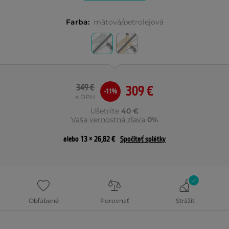
Farba:
mätová/petrolejová
349 €
309 €
-11%
s DPH
Ušetríte
40 €
Vaša vernostná zľava
0%
alebo 13 × 26,82 €
Spočítať splátky
Obľúbené
Porovnať
Strážiť