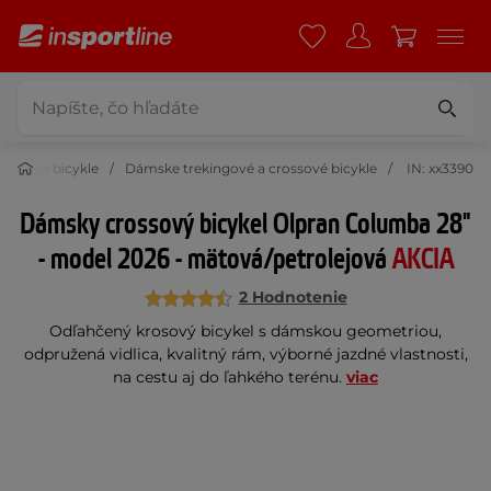
Dámske bicykle
Dámske trekingové a crossové bicykle
IN: xx3390
Dámsky crossový bicykel Olpran Columba 28"
- model 2026 - mätová/petrolejová
AKCIA
2 Hodnotenie
Odľahčený krosový bicykel s dámskou geometriou,
odpružená vidlica, kvalitný rám, výborné jazdné vlastnosti,
na cestu aj do ľahkého terénu.
viac