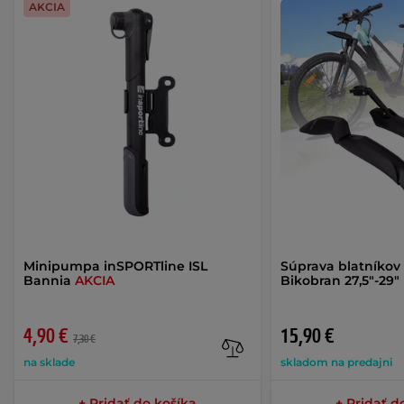
AKCIA
Minipumpa inSPORTline ISL
Súprava blatníkov
Bannia
AKCIA
Bikobran 27,5"-29"
4,90 €
15,90 €
7,30 €
na sklade
skladom na predajni
+ Pridať do košíka
+ Pridať d