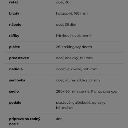
reťaz
oceľ, Z6
brzdy
kotúčové, 160 mm
náboje
oceľ, 36 dier
ráfiky
hliníkové dvojstenné
plášte
28" trekingový dezén
predstavec
oceľ, klasický, 80 mm
riadidlá
oceľové, rovné, 580 mm
sedlovka
oceľ, rovná, 28,6x250 mm
sedlo
280x160 mm čierne, PU, so svorkou
pedále
plastové, guľôčkové, odrazky,
bórová os
príprava na zadný
áno
nosič