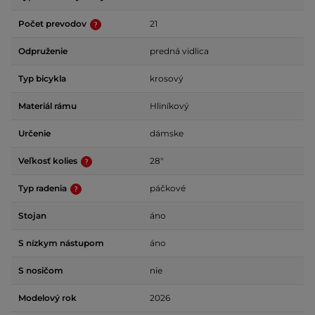
Počet prevodov
21
Odpruženie
predná vidlica
Typ bicykla
krosový
Materiál rámu
Hliníkový
Určenie
dámske
Veľkosť kolies
28"
Typ radenia
páčkové
Stojan
áno
S nízkym nástupom
áno
S nosičom
nie
Modelový rok
2026