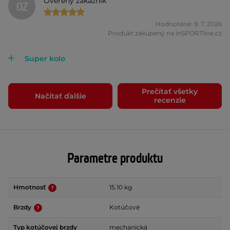
Overený zákazník
OZ
Hodnotené: 9. 7. 2026
Produkt zakúpený na inSPORTline.cz
Super kolo
Prečítať všetky
Načítať ďalšie
recenzie
Parametre produktu
Hmotnosť
15.10 kg
Brzdy
Kotúčové
Typ kotúčovej brzdy
mechanická