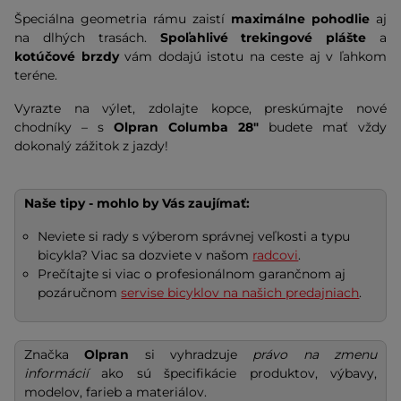
Špeciálna geometria rámu zaistí
maximálne pohodlie
aj
na dlhých trasách.
Spoľahlivé trekingové plášte
a
kotúčové brzdy
vám dodajú istotu na ceste aj v ľahkom
teréne.
Vyrazte na výlet, zdolajte kopce, preskúmajte nové
chodníky – s
Olpran Columba 28"
budete mať vždy
dokonalý zážitok z jazdy!
Naše tipy - mohlo by Vás zaujímať:
Neviete si rady s výberom správnej veľkosti a typu
bicykla? Viac sa dozviete v našom
radcovi
.
Prečítajte si viac o profesionálnom garančnom aj
pozáručnom
servise bicyklov na našich predajniach
.
Značka
Olpran
si vyhradzuje
právo na zmenu
informácií
ako sú špecifikácie produktov, výbavy,
modelov, farieb a materiálov.