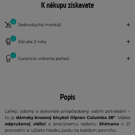
K nákupu získavate
Jednoduchá montáž
Záruka 2 roky
Garancia vrátenia peňazí
Popis
Ľahký, odolný a dokonale prispôsobený vašim potrebám –
to je
dámsky krosový bicykel
Olpran Columba 28"
. Vďaka
odpruženej vidlici
a precíznemu radeniu
Shimano
s 21
prevodmi si užijete hladkú jazdu na každom povrchu.