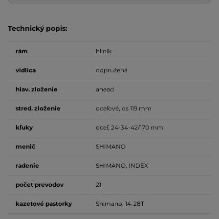
Technický popis:
rám
hliník
vidlica
odpružená
hlav. zloženie
ahead
stred.
zloženie
oceľové, os 119 mm
kľuky
oceľ, 24-34-42/170 mm
menič
SHIMANO
radenie
SHIMANO, INDEX
počet
prevodov
21
kazetové pastorky
Shimano, 14-28T