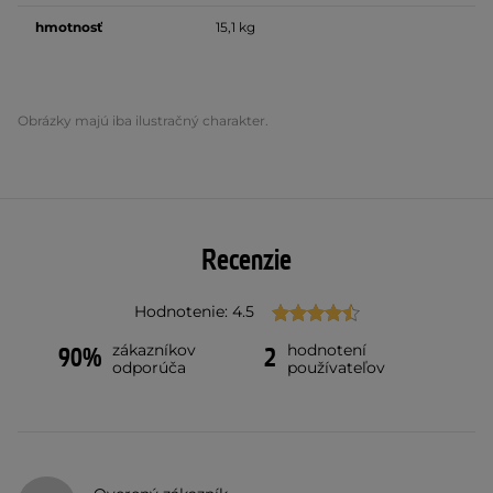
hmotnosť
15,1 kg
Obrázky majú iba ilustračný charakter.
Recenzie
Hodnotenie: 4.5
zákazníkov
hodnotení
90%
2
odporúča
používateľov