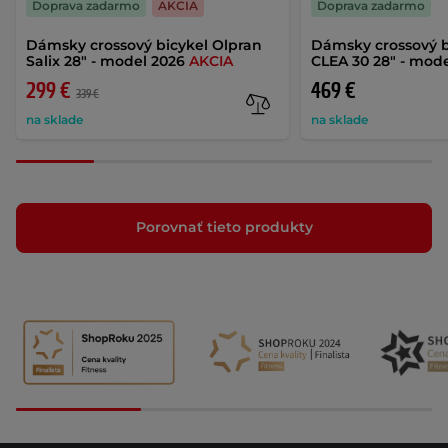
Doprava zadarmo
AKCIA
Doprava zadarmo
Dámsky crossový bicykel Olpran
Dámsky crossový b
Salix 28" - model 2026
AKCIA
CLEA 30 28" - mod
299 €
469 €
339 €
na sklade
na sklade
Porovnať tieto produkty