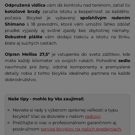
Odpružená vidlica
vám dá kontrolu nad terénom, zatiaľ čo
kotúčové brzdy
zaručia istotu a bezpečnosť za každého
počasia. Bicykel je vybavený
spoľahlivým radením
Shimano
s 18 prevodmi, ktoré vám umožní ľahko zdolať
prudké výjazdy aj svižné zjazdy bez zbytočnej námahy.
Robustné plášte
vám dodajú trakciu a istotu na štrku,
blate aj suchých cestách.
Olpran Mellisa 27,5"
je vstupenka do sveta zážitkov, kde
máte každý kilometer vo svojich rukách. Pohodlné
sedlo
navrhnuté pre ženy, odolné komponenty a premyslené
detaily robia z tohto bicykla ideálneho partnera na každé
dobrodružstvo.
Naše tipy - mohlo by Vás zaujímať:
Neviete si rady s výberom správnej veľkosti a typu
bicykla? Viac sa dozviete v našom
radcovi
.
Prečítajte si viac o profesionálnom garančnom aj
pozáručnom
servise bicyklov na našich predajniach
.