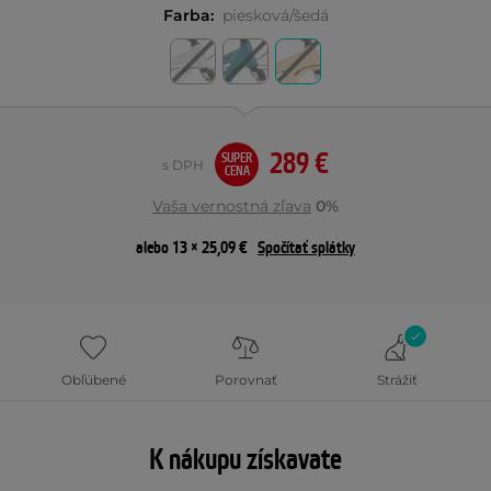
Farba:
piesková/šedá
289 €
SUPER
s DPH
CENA
Vaša vernostná zľava
0%
alebo 13 × 25,09 €
Spočítať splátky
Obľúbené
Porovnať
Strážiť
K nákupu získavate