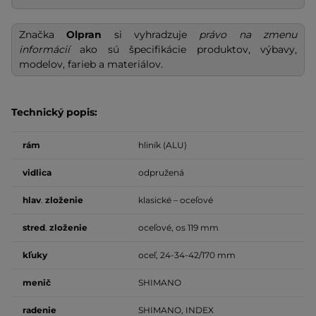
Značka
Olpran
si vyhradzuje
právo na zmenu
informácií
ako sú špecifikácie produktov, výbavy,
modelov, farieb a materiálov.
Technický popis:
rám
hliník (ALU)
vidlica
odpružená
hlav
.
zloženie
klasické – oceľové
stred
.
zloženie
oceľové, os 119 mm
kľuky
oceľ, 24-34-42/170 mm
menič
SHIMANO
radenie
SHIMANO, INDEX