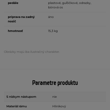
pedále
plastové, guľôčkové, odrazky,
bórová os
príprava na zadný
áno
nosič
hmotnosť
15,3 kg
Obrázky majú iba ilustračný charakter.
Parametre produktu
S nízkym nástupom
nie
Materiál rámu
Hliníkový