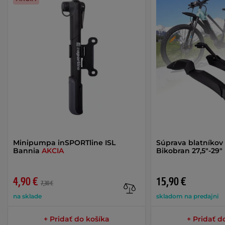
Minipumpa inSPORTline ISL
Súprava blatníkov
Bannia
AKCIA
Bikobran 27,5"-29"
4,90 €
15,90 €
7,30 €
na sklade
skladom na predajni
+ Pridať do košíka
+ Pridať d