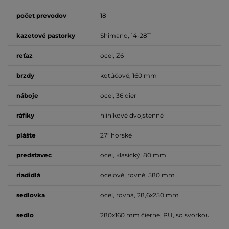
počet
prevodov
18
kazetové pastorky
Shimano, 14-28T
reťaz
oceľ, Z6
brzdy
kotúčové, 160 mm
náboje
oceľ, 36 dier
ráfiky
hliníkové dvojstenné
plášte
27" horské
predstavec
oceľ, klasický, 80 mm
riadidlá
oceľové, rovné, 580 mm
sedlovka
oceľ, rovná, 28,6x250 mm
sedlo
280x160 mm čierne, PU, so svorkou