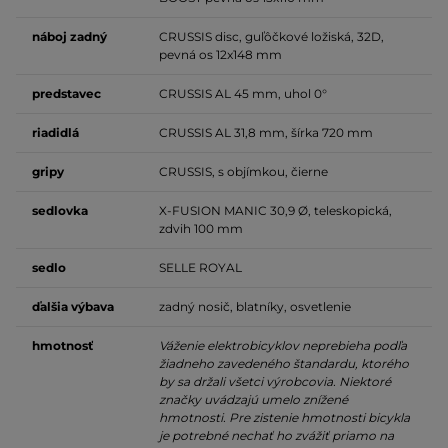
náboj zadný
CRUSSIS disc, guľôčkové ložiská, 32D,
pevná os 12x148 mm
predstavec
CRUSSIS AL 45 mm, uhol 0°
riadidlá
CRUSSIS AL 31,8 mm, šírka 720 mm
gripy
CRUSSIS, s objímkou, čierne
sedlovka
X-FUSION MANIC 30,9 Ø, teleskopická,
zdvih 100 mm
sedlo
SELLE ROYAL
ďalšia výbava
zadný nosič, blatníky, osvetlenie
hmotnosť
Váženie elektrobicyklov neprebieha podľa
žiadneho zavedeného štandardu, ktorého
by sa držali všetci výrobcovia. Niektoré
značky uvádzajú umelo znížené
hmotnosti. Pre zistenie hmotnosti bicykla
je potrebné nechať ho zvážiť priamo na