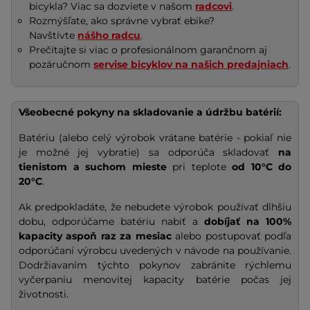
bicykla? Viac sa dozviete v našom
radcovi
.
Rozmýšľate, ako správne vybrať ebike?
Navštívte
nášho radcu
.
Prečítajte si viac o profesionálnom garančnom aj
pozáručnom
servise bicyklov na našich predajniach
.
Všeobecné pokyny na skladovanie a údržbu batérií:
Batériu (alebo celý výrobok vrátane batérie - pokiaľ nie
je možné jej vybratie) sa odporúča skladovať
na
tienistom a suchom mieste
pri teplote
od 10°C do
20°C
.
Ak predpokladáte, že nebudete výrobok používať dlhšiu
dobu, odporúčame batériu nabiť a
dobíjať na
100%
kapacity
aspoň raz za mesiac
alebo postupovať podľa
odporúčaní výrobcu uvedených v návode na používanie.
Dodržiavaním týchto pokynov zabránite rýchlemu
vyčerpaniu menovitej kapacity batérie počas jej
životnosti.