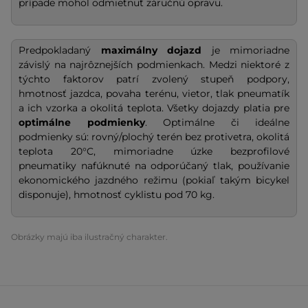
prípade mohol odmietnuť záručnú opravu.
Predpokladaný
maximálny dojazd
je mimoriadne
závislý na najrôznejších podmienkach. Medzi niektoré z
týchto faktorov patrí zvolený stupeň podpory,
hmotnosť jazdca, povaha terénu, vietor, tlak pneumatík
a ich vzorka a okolitá teplota. Všetky dojazdy platia pre
optimálne podmienky
. Optimálne či ideálne
podmienky sú: rovný/plochý terén bez protivetra, okolitá
teplota 20°C, mimoriadne úzke bezprofilové
pneumatiky nafúknuté na odporúčaný tlak, používanie
ekonomického jazdného režimu (pokiaľ takým bicykel
disponuje), hmotnosť cyklistu pod 70 kg.
Obrázky majú iba ilustračný charakter.