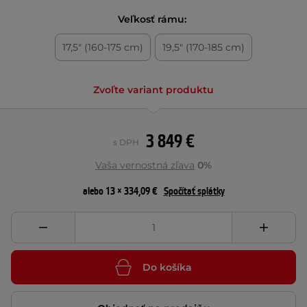
Veľkosť rámu:
17,5" (160-175 cm)
19,5" (170-185 cm)
Zvoľte variant produktu
3 849 €
s DPH
Vaša vernostná zľava
0%
alebo 13 × 334,09 €
Spočítať splátky
Do košíka