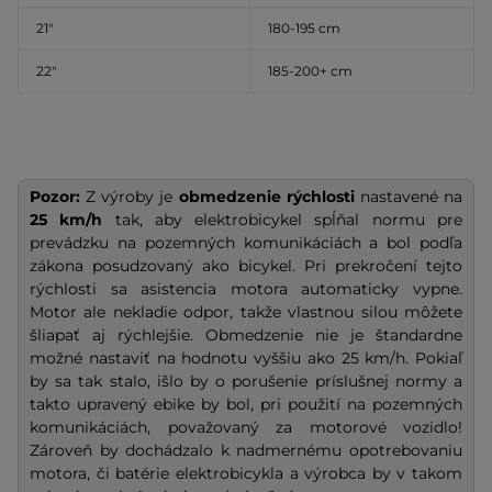
21″
180-195 cm
22″
185-200+ cm
Pozor:
Z výroby je
obmedzenie rýchlosti
nastavené na
25 km/h
tak, aby elektrobicykel spĺňal normu pre
prevádzku na pozemných komunikáciách a bol podľa
zákona posudzovaný ako bicykel. Pri prekročení tejto
rýchlosti sa asistencia motora automaticky vypne.
Motor ale nekladie odpor, takže vlastnou silou môžete
šliapať aj rýchlejšie. Obmedzenie nie je štandardne
možné nastaviť na hodnotu vyššiu ako 25 km/h. Pokiaľ
by sa tak stalo, išlo by o porušenie príslušnej normy a
takto upravený ebike by bol, pri použití na pozemných
komunikáciách, považovaný za motorové vozidlo!
Zároveň by dochádzalo k nadmernému opotrebovaniu
motora, či batérie elektrobicykla a výrobca by v takom