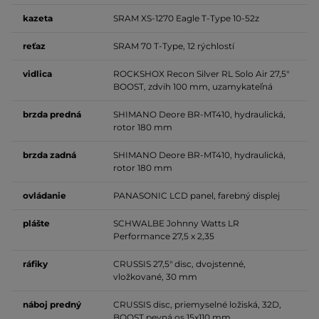
kazeta
SRAM XS-1270 Eagle T-Type 10-52z
reťaz
SRAM 70 T-Type, 12 rýchlostí
vidlica
ROCKSHOX Recon Silver RL Solo Air 27,5"
BOOST, zdvih 100 mm, uzamykateľná
brzda predná
SHIMANO Deore BR-MT410, hydraulická,
rotor 180 mm
brzda zadná
SHIMANO Deore BR-MT410, hydraulická,
rotor 180 mm
ovládanie
PANASONIC LCD panel, farebný displej
plášte
SCHWALBE Johnny Watts LR
Performance 27,5 x 2,35
ráfiky
CRUSSIS 27,5" disc, dvojstenné,
vložkované, 30 mm
náboj predný
CRUSSIS disc, priemyselné ložiská, 32D,
BOOST pevná os 15x110 mm