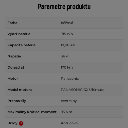
Parametre produktu
Farba
béžová
Výdrž batérie
715 Wh
Kapacita batérie
19,88 Ah
Napätie
36 V
Dojazd až
170 km
Motor
Panasonic
Model motora
PANASONIC GX Ultimate
Prenos sily
centrálny
Maximálny krútiaci moment
95 Nm
Brzdy
Kotúčové