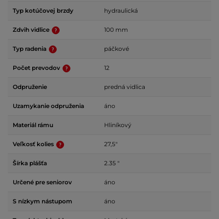
Typ kotúčovej brzdy
hydraulická
Zdvih vidlice
100 mm
Typ radenia
páčkové
Počet prevodov
12
Odpruženie
predná vidlica
Uzamykanie odpruženia
áno
Materiál rámu
Hliníkový
Veľkosť kolies
27,5"
Šírka plášťa
2.35 "
Určené pre seniorov
áno
S nízkym nástupom
áno