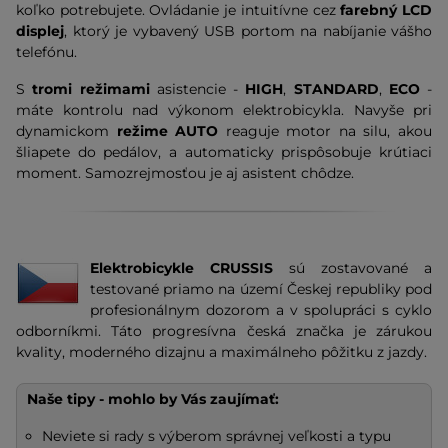
koľko potrebujete. Ovládanie je intuitívne cez
farebný LCD
displej
, ktorý je vybavený USB portom na nabíjanie vášho
telefónu.
S
tromi režimami
asistencie -
HIGH
,
STANDARD
,
ECO
-
máte kontrolu nad výkonom elektrobicykla. Navyše pri
dynamickom
režime AUTO
reaguje motor na silu, akou
šliapete do pedálov, a automaticky prispôsobuje krútiaci
moment. Samozrejmosťou je aj asistent chôdze.
Elektrobicykle CRUSSIS
sú zostavované a
testované priamo na území Českej republiky pod
profesionálnym dozorom a v spolupráci s cyklo
odborníkmi. Táto progresívna česká značka je zárukou
kvality, moderného dizajnu a maximálneho pôžitku z jazdy.
Naše tipy - mohlo by Vás zaujímať:
Neviete si rady s výberom správnej veľkosti a typu