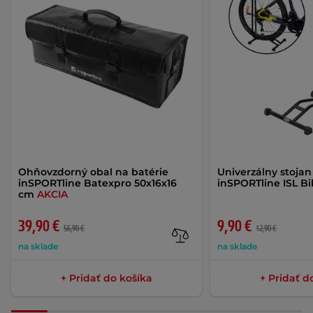
Ohňovzdorný obal na batérie
Univerzálny stojan
inSPORTline Batexpro 50x16x16
inSPORTline ISL Bi
cm
AKCIA
39,90 €
9,90 €
56,90 €
12,90 €
na sklade
na sklade
+ Pridať do košíka
+ Pridať d