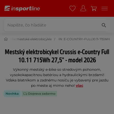
Pánske mestské elektrobicykle
IN: E-COUNTRY-FULL10.11-715WH
Mestský elektrobicykel Crussis e-Country Full
10.11 715Wh 27,5" - model 2026
Výkonný mestský e-bike so stredovým pohonom,
vysokokapacitnou batériou a hydraulickými brzdami!
Vďaka blatníkom a zadnému nosiču je vybavený pre jazdu
po meste aj mimo neho!
viac
Novinka
Doprava zadarmo