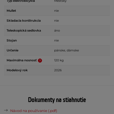
Typ elektrobicykla
Mestský
Mullet
nie
Skladacia konštrukcia
nie
Teleskopická sedlovka
áno
Stojan
nie
Určenie
pánske, dámske
Maximálna nosnosť
120 kg
Modelový rok
2026
Dokumenty na stiahnutie
Návod na používanie (.pdf)