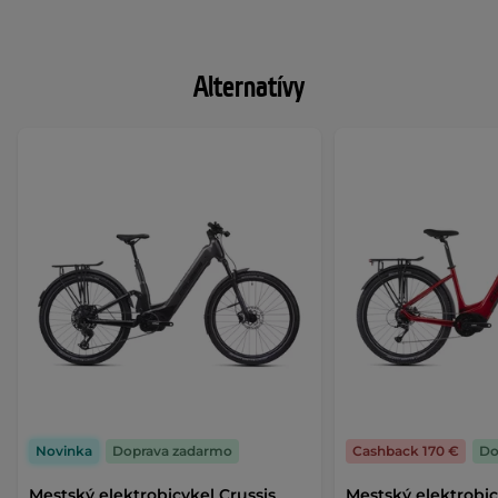
Alternatívy
Novinka
Doprava zadarmo
Cashback 170 €
Do
Mestský elektrobicykel Crussis
Mestský elektrobic