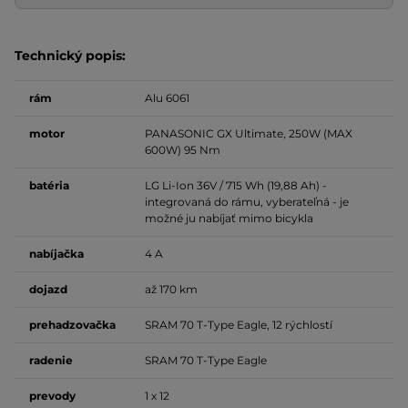
Technický popis:
rám
Alu 6061
motor
PANASONIC GX Ultimate, 250W (MAX
600W) 95 Nm
batéria
LG Li-Ion 36V / 715 Wh (19,88 Ah) -
integrovaná do rámu, vyberateľná - je
možné ju nabíjať mimo bicykla
nabíjačka
4 A
dojazd
až 170 km
prehadzovačka
SRAM 70 T-Type Eagle, 12 rýchlostí
radenie
SRAM 70 T-Type Eagle
prevody
1 x 12