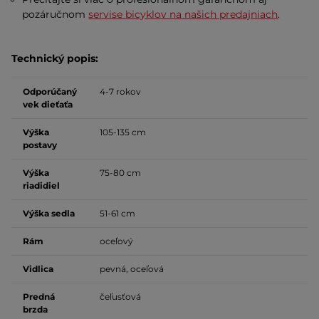
pozáručnom
servise bicyklov na našich predajniach
.
Technický popis:
Odporúčaný
4-7 rokov
vek dieťaťa
Výška
105-135 cm
postavy
Výška
75-80 cm
riadidiel
Výška sedla
51-61 cm
Rám
oceľový
Vidlica
pevná, oceľová
Predná
čeľusťová
brzda