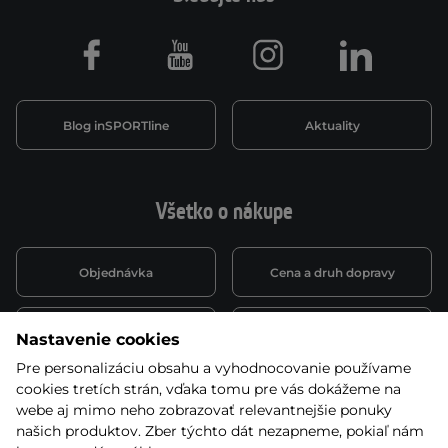
Facebook
Youtube
Instagram
LinkedIn
Blog inSPORTline
Aktuality
Všetko o nákupe
Objednávka
Cena a druh dopravy
Spôsob platby
Vernostný systém
Nastavenie cookies
Pre personalizáciu obsahu a vyhodnocovanie používame
cookies tretích strán, vďaka tomu pre vás dokážeme na
Montáž a servis
Reklamácie a záruka
webe aj mimo neho zobrazovať relevantnejšie ponuky
našich produktov. Zber týchto dát nezapneme, pokiaľ nám