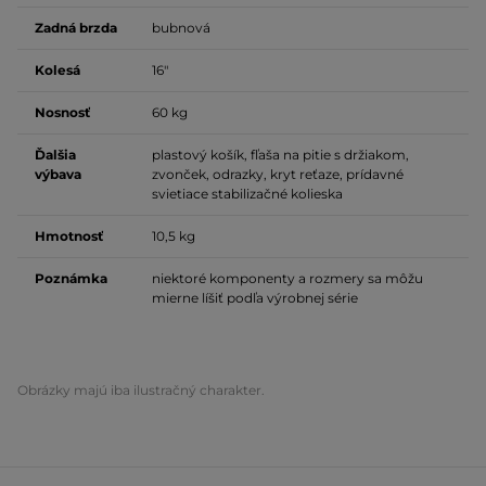
Zadná brzda
bubnová
Kolesá
16"
Nosnosť
60 kg
Ďalšia
plastový košík, fľaša na pitie s držiakom,
výbava
zvonček, odrazky, kryt reťaze, prídavné
svietiace stabilizačné kolieska
Hmotnosť
10,5 kg
Poznámka
niektoré komponenty a rozmery sa môžu
mierne líšiť podľa výrobnej série
Obrázky majú iba ilustračný charakter.