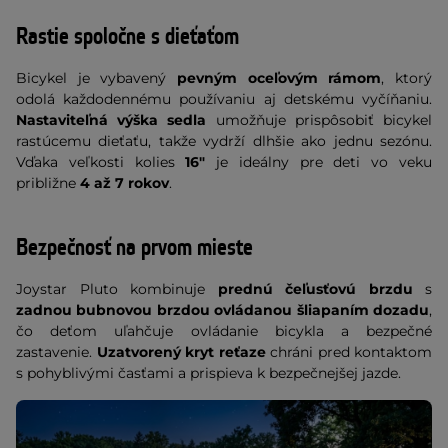
Rastie spoločne s dieťaťom
Bicykel je vybavený
pevným oceľovým rámom
, ktorý
odolá každodennému používaniu aj detskému vyčíňaniu.
Nastaviteľná výška sedla
umožňuje prispôsobiť bicykel
rastúcemu dieťaťu, takže vydrží dlhšie ako jednu sezónu.
Vďaka veľkosti kolies
16"
je ideálny pre deti vo veku
približne
4 až 7 rokov
.
Bezpečnosť na prvom mieste
Joystar Pluto kombinuje
prednú čeľusťovú brzdu
s
zadnou bubnovou brzdou ovládanou šliapaním dozadu
,
čo deťom uľahčuje ovládanie bicykla a bezpečné
zastavenie.
Uzatvorený kryt reťaze
chráni pred kontaktom
s pohyblivými časťami a prispieva k bezpečnejšej jazde.