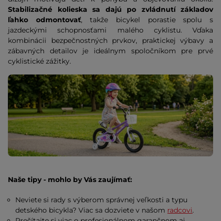
Stabilizačné kolieska sa dajú po zvládnutí základov
ľahko odmontovať
, takže bicykel porastie spolu s
jazdeckými schopnosťami malého cyklistu. Vďaka
kombinácii bezpečnostných prvkov, praktickej výbavy a
zábavných detailov je ideálnym spoločníkom pre prvé
cyklistické zážitky.
Naše tipy - mohlo by Vás zaujímať:
Neviete si rady s výberom správnej veľkosti a typu
detského bicykla? Viac sa dozviete v našom
radcovi
.
Prečítajte si viac o profesionálnom garančnom aj