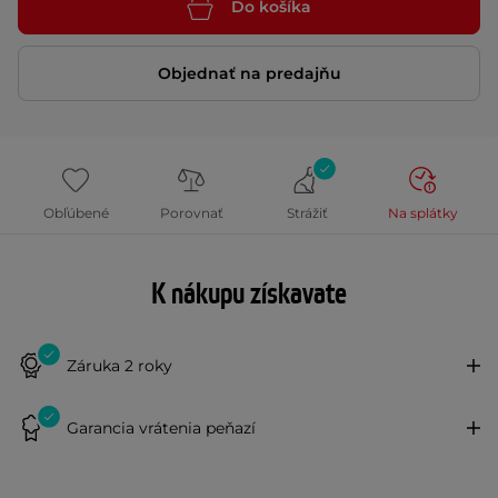
Do košíka
Objednať na predajňu
Obľúbené
Porovnať
Strážiť
Na splátky
K nákupu získavate
Záruka 2 roky
Garancia vrátenia peňazí