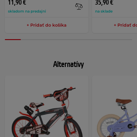
11,90 €
35,90 €
skladom na predajni
na sklade
+ Pridať do košíka
+ Pridať d
Alternatívy