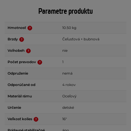
Parametre produktu
Hmotnosť
10.50 kg
Brzdy
Čeľusťová + bubnová
Voľnobeh
nie
Počet prevodov
1
Odpruženie
nemá
Odporúčané od
4 rokov
Materiál rámu
Oceľový
Určenie
detské
Veľkosť kolies
16"
Prídavné stabilizačné
áno