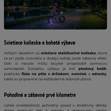
Svietiace kolieska a bohatá výbava
Veľkým lákadlom sú
svietiace stabilizačné kolieska
, ktoré
sa pri jazde rozsvietia a dodajú každej jazde zábavný efekt.
Deti si navyše môžu bicykel prispôsobiť pomocou
samolepiek. Súčasťou výbavy je tiež
plastový košík
,
praktická
fľaša na pitie s držiakom
,
zvonček
a
odrazky
,
takže sú pripravené na každodenné dobrodružstvá.
Pohodlné a zábavné prvé kilometre
Ľahká ovládateľnosť, pohodlný posed a atraktívny detský
dizajn motivujú deti k pohybu a objevovaniu okolia.