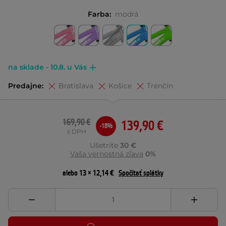
Farba:
modrá
na sklade - 10.8. u Vás
Predajne:
Bratislava
Košice
Trenčín
169,90 €
139,90 €
-18%
s DPH
Ušetríte
30 €
Vaša vernostná zľava
0%
alebo 13 × 12,14 €
Spočítať splátky