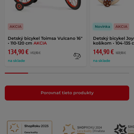
AKCIA
Novinka
AKCIA
Detský bicykel Toimsa Vulcano 16"
Detský bicykel Joys
• 110-120 cm
AKCIA
košíkom • 104-135
134,90 €
144,90 €
143,90 €
169,90 €
na sklade
na sklade
Porovnať tieto produkty