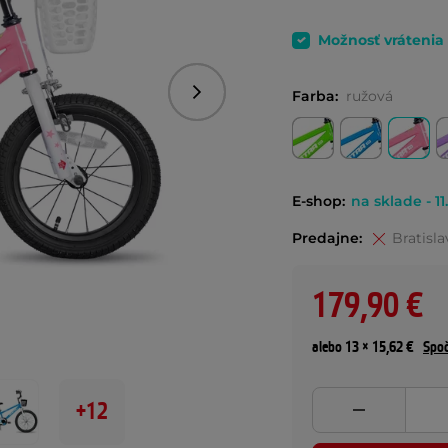
Možnosť vrátenia
Farba:
ružová
Nasledujúce
E-shop:
na sklade - 11
Predajne:
Bratisla
179,90 €
alebo 13 × 15,62 €
Spoč
+12