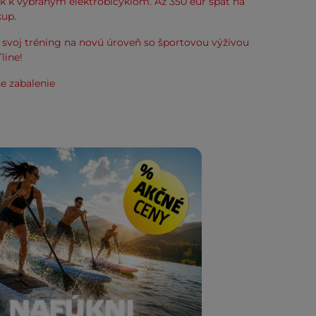
k k vybraným elektrobicyklom. Až 350 eur späť na
kup.
svoj tréning na novú úroveň so športovou výživou
line!
e zabalenie