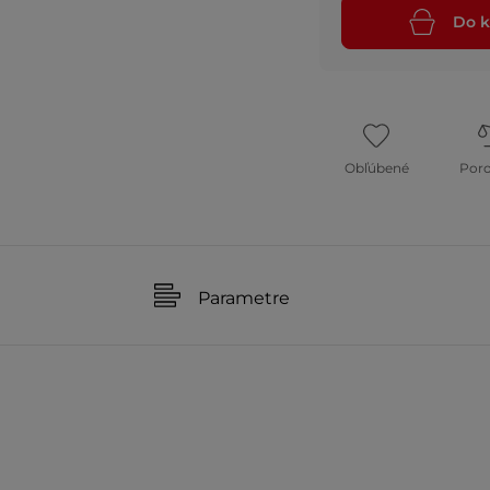
Do k
Obľúbené
Por
Parametre