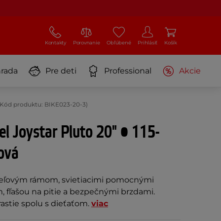
Kontakty
Porovnanie
Obľúbené
Prihlásiť
Košík
rada
Pre deti
Professional
Akcie
á (Kód produktu: BIKE023-20-3)
el Joystar Pluto 20" • 115-
ová
ceľovým rámom, svietiacimi pomocnými
, fľašou na pitie a bezpečnými brzdami.
rastie spolu s dieťaťom.
viac