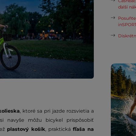
Cashbac
ďalší ná
Posuňte 
inSPORT
Diskrétn
kolieska
, ktoré sa pri jazde rozsvietia a
si navyše môžu bicykel prispôsobiť
iež
plastový košík
, praktická
fľaša na