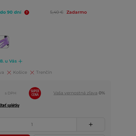
 do 90 dní
5,40 €
Zadarmo
.8. u Vás
va
Košice
Trenčín
SUPER
Vaša vernostná zľava
0%
s DPH
CENA
ítať splátky