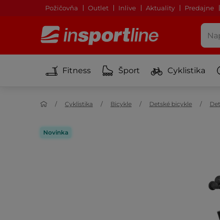
Požičovňa
Outlet
Inlive
Aktuality
Predajne
Fitness
Šport
Cyklistika
Cyklistika
Bicykle
Detské bicykle
Det
Novinka