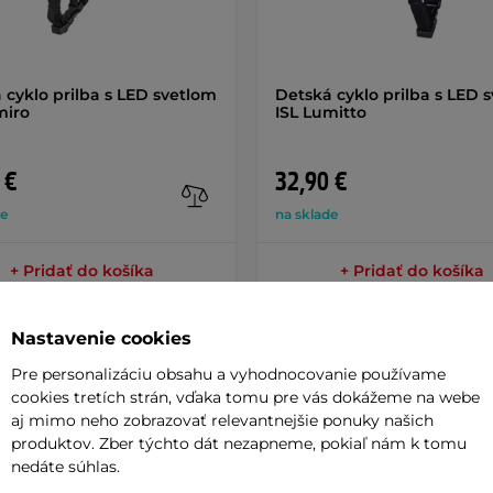
 cyklo prilba s LED svetlom
Detská cyklo prilba s LED 
miro
ISL Lumitto
 €
32,90 €
de
na sklade
+ Pridať do košíka
+ Pridať do košíka
Nastavenie cookies
Pre personalizáciu obsahu a vyhodnocovanie používame
cookies tretích strán, vďaka tomu pre vás dokážeme na webe
aj mimo neho zobrazovať relevantnejšie ponuky našich
Parame
produktov. Zber týchto dát nezapneme, pokiaľ nám k tomu
nedáte súhlas.