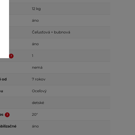
12 kg
áno
Čeľusťová + bubnová
áno
odov
1
nemá
é od
7 rokov
mu
Oceľový
detské
ies
20"
bilizačné
áno