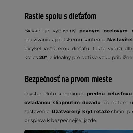
Rastie spolu s dieťaťom
Bicykel je vybavený
pevným oceľovým 
používaniu aj detskému šanteniu.
Nastavite
bicykel rastúcemu dieťaťu, takže vydrží dl
kolies
20"
je ideálny pre deti vo veku približn
Bezpečnosť na prvom mieste
Joystar Pluto kombinuje
prednú čeľusťovú
ovládanou šliapnutím dozadu
, čo deťom u
zastavenie.
Uzatvorený kryt reťaze
chráni pr
prispieva k bezpečnejšej jazde.