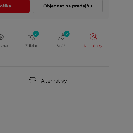
ošíka
Objednať na predajňu
ovnať
Zdielať
Strážiť
Na splátky
Alternatívy