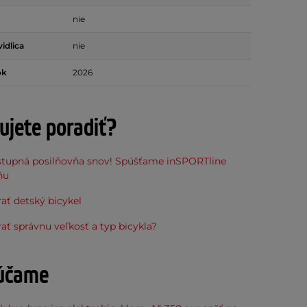
nie
idlica
nie
ok
2026
ujete poradiť?
stupná posilňovňa snov! Spúšťame inSPORTline
ňu
ať detský bicykel
ať správnu veľkosť a typ bicykla?
účame