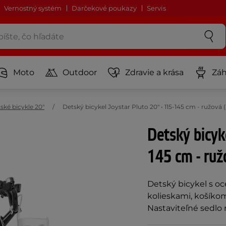
Vernostný systém
Darčekové poukazy
Servis
Moto
Outdoor
Zdravie a krása
Záh
ské bicykle 20"
Detský bicykel Joystar Pluto 20" • 115-145 cm - ružov
Detský bicyk
145 cm - ruž
Detský bicykel s o
kolieskami, košíkom
Nastaviteľné sedlo 