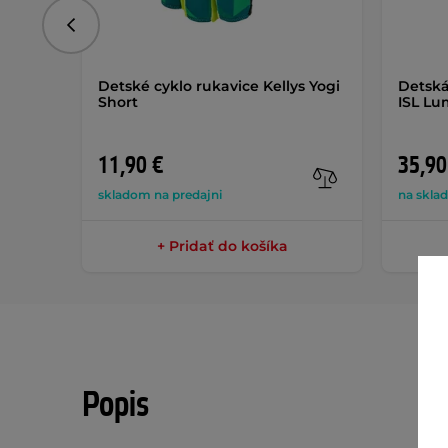
Predchádzajúce
Detské cyklo rukavice Kellys Yogi
Detská
Short
ISL Lu
11,90 €
35,90
skladom na predajni
na skla
+ Pridať do košíka
Popis