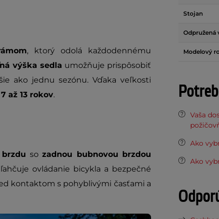
Stojan
Odpružená v
rámom
, ktorý odolá každodennému
Modelový r
ľná výška sedla
umožňuje prispôsobiť
hšie ako jednu sezónu. Vďaka veľkosti
Potreb
e
7 až 13 rokov
.
Vaša do
požičov
Ako vybr
 brzdu
so
zadnou bubnovou brzdou
Ako vybr
ľahčuje ovládanie bicykla a bezpečné
ed kontaktom s pohyblivými časťami a
Odpor