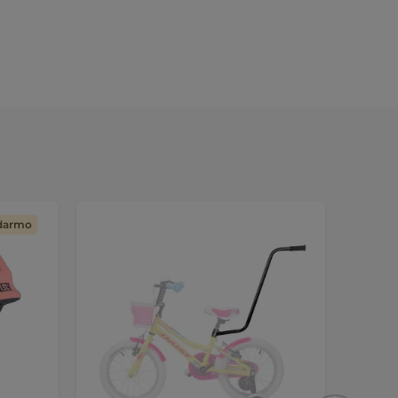
adarmo
AKCIA