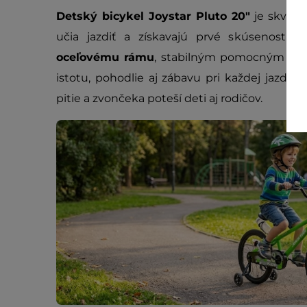
Detský bicykel Joystar Pluto 20"
je skvelou
učia jazdiť a získavajú prvé skúsenosti
oceľovému rámu
, stabilným pomocným ko
istotu, pohodlie aj zábavu pri každej jazde. 
pitie a zvončeka poteší deti aj rodičov.