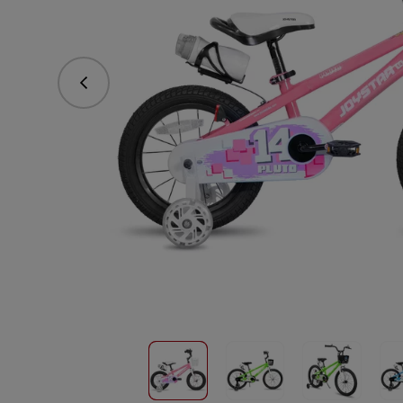
Predchádzajúce