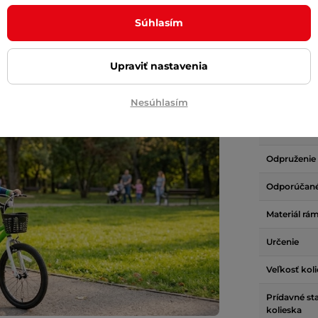
 voľbou pre malých cyklistov, ktorí sa
Hmotnosť
Súhlasím
 na dvoch kolesách. Vďaka
odolnému
S košíkom
lieskam a bezpečným brzdám ponúka
Upraviť nastavenia
Brzdy
Bohatá výbava vrátane košíka, fľaše na
Nesúhlasím
Voľnobeh
Počet prev
Odpruženie
Odporúčan
Materiál rá
Určenie
Veľkosť kol
Prídavné sta
kolieska