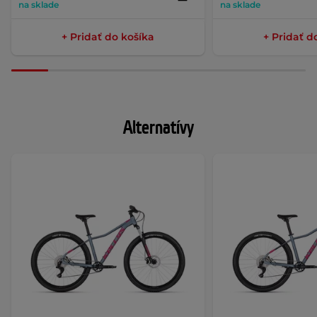
na sklade
na sklade
+ Pridať do košíka
+ Pridať d
Alternatívy