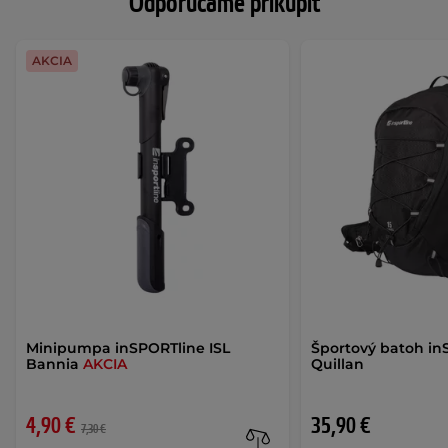
Odporúčame prikúpiť
AKCIA
Minipumpa inSPORTline ISL
Športový batoh in
Bannia
AKCIA
Quillan
4,90 €
35,90 €
7,30 €