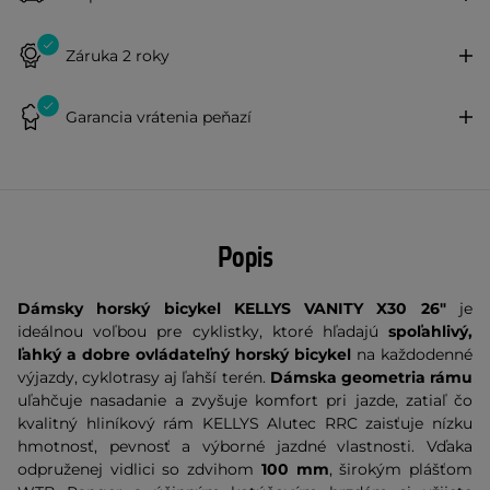
Záruka 2 roky
Garancia vrátenia peňazí
Popis
Dámsky horský bicykel KELLYS VANITY X30 26"
je
ideálnou voľbou pre cyklistky, ktoré hľadajú
spoľahlivý,
ľahký a dobre ovládateľný horský bicykel
na každodenné
výjazdy, cyklotrasy aj ľahší terén.
Dámska geometria rámu
uľahčuje nasadanie a zvyšuje komfort pri jazde, zatiaľ čo
kvalitný hliníkový rám KELLYS Alutec RRC zaisťuje nízku
hmotnosť, pevnosť a výborné jazdné vlastnosti. Vďaka
odpruženej vidlici so zdvihom
100 mm
, širokým plášťom