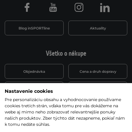
Facebook
Youtube
Instagram
LinkedIn
Blog inSPORTline
Aktuality
Všetko o nákupe
Objednávka
Cena a druh dopravy
Spôsob platby
Vernostný systém
Nastavenie cookies
Pre personalizáciu obsahu a vyhodnocovanie používame
cookies tretích strán, vďaka tomu pre vás dokážeme na
Montáž a servis
Reklamácie a záruka
webe aj mimo neho zobrazovať relevantnejšie ponuky
našich produktov. Zber týchto dát nezapneme, pokiaľ nám
k tomu nedáte súhlas.
Kariéra
Obchodné podmienky