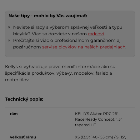
Naše tipy - mohlo by Vás zaujímať:
Neviete si rady s výberom správnej veľkosti a typu
bicykla? Viac sa dozviete v našom
radcovi
.
Prečítajte si viac o profesionálnom garančnom aj
pozáručnom
servise bicyklov na našich predajniach
.
Kellys si vyhradzuje právo meniť informácie ako sú
špecifikácia produktov, výbavy, modelov, farieb a
materiálov.
Technický popis:
rám
KELLYS Alutec RRC 26" -
Race Ready Concept, 1.5"
tapered HT
veľkosť rámu
XS (13,5", 140-155 cm) / S (15",