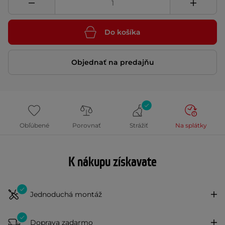
Do košíka
Objednať na predajňu
Obľúbené
Porovnať
Strážiť
Na splátky
K nákupu získavate
Jednoduchá montáž
Doprava zadarmo