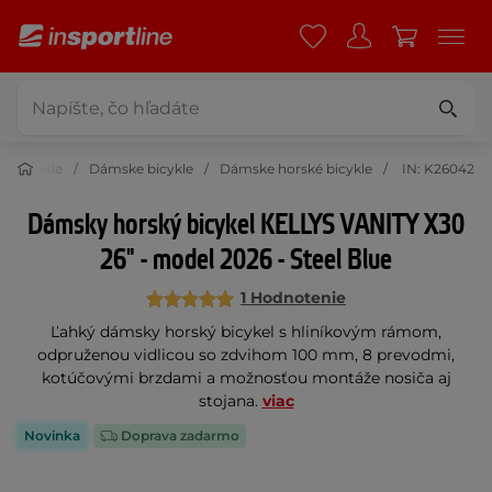
Bicykle
Dámske bicykle
Dámske horské bicykle
IN: K26042
Dámsky horský bicykel KELLYS VANITY X30
26" - model 2026 - Steel Blue
1 Hodnotenie
Ľahký dámsky horský bicykel s hliníkovým rámom,
odpruženou vidlicou so zdvihom 100 mm, 8 prevodmi,
kotúčovými brzdami a možnosťou montáže nosiča aj
stojana.
viac
Novinka
Doprava zadarmo