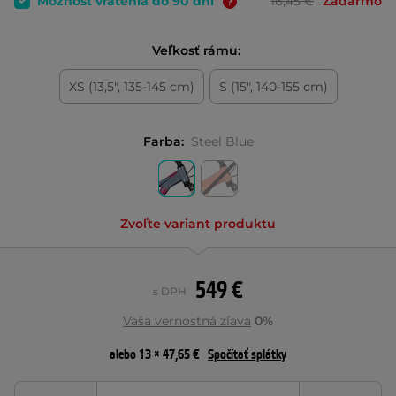
Možnosť vrátenia do 90 dní
16,45 €
Zadarmo
Veľkosť rámu:
XS (13,5", 135-145 cm)
S (15", 140-155 cm)
Farba:
Steel Blue
Zvoľte variant produktu
549 €
s DPH
Vaša vernostná zľava
0%
alebo 13 × 47,65 €
Spočítať splátky