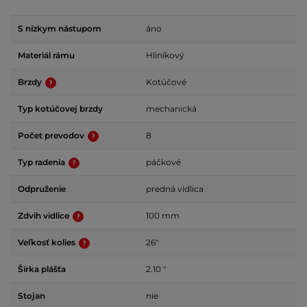
S nízkym nástupom
áno
Materiál rámu
Hliníkový
Brzdy
Kotúčové
Typ kotúčovej brzdy
mechanická
Počet prevodov
8
Typ radenia
páčkové
Odpruženie
predná vidlica
Zdvih vidlice
100 mm
Veľkosť kolies
26"
Šírka plášťa
2.10 "
Stojan
nie