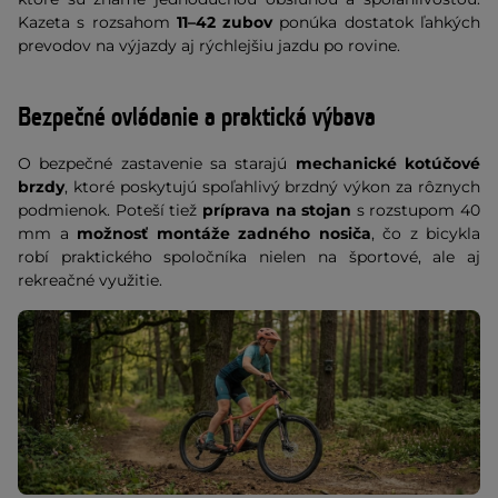
Kazeta s rozsahom
11–42 zubov
ponúka dostatok ľahkých
prevodov na výjazdy aj rýchlejšiu jazdu po rovine.
Bezpečné ovládanie a praktická výbava
O bezpečné zastavenie sa starajú
mechanické kotúčové
brzdy
, ktoré poskytujú spoľahlivý brzdný výkon za rôznych
podmienok. Poteší tiež
príprava na stojan
s rozstupom 40
mm a
možnosť montáže zadného nosiča
, čo z bicykla
robí praktického spoločníka nielen na športové, ale aj
rekreačné využitie.