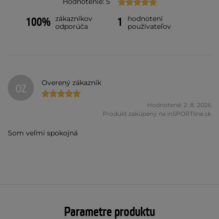
Hodnotenie: 5
zákazníkov
hodnotení
100%
1
odporúča
používateľov
Overený zákazník
OZ
Hodnotené: 2. 8. 2026
Produkt zakúpený na inSPORTline.sk
Som veľmi spokojná
Parametre produktu