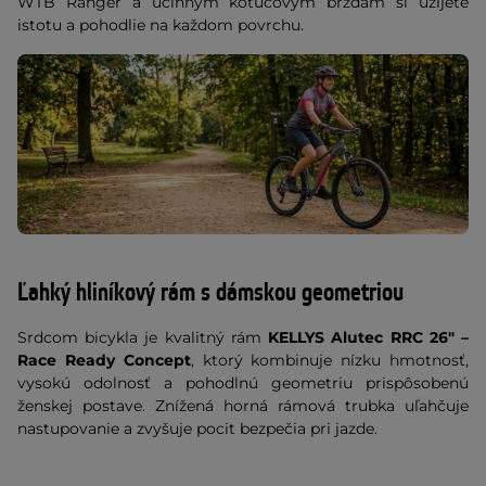
WTB Ranger a účinným kotúčovým brzdám si užijete
istotu a pohodlie na každom povrchu.
Ľahký hliníkový rám s dámskou geometriou
Srdcom bicykla je kvalitný rám
KELLYS Alutec RRC 26" –
Race Ready Concept
, ktorý kombinuje nízku hmotnosť,
vysokú odolnosť a pohodlnú geometriu prispôsobenú
ženskej postave. Znížená horná rámová trubka uľahčuje
nastupovanie a zvyšuje pocit bezpečia pri jazde.