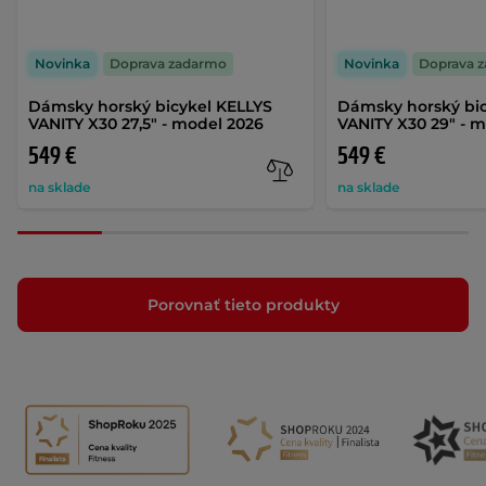
Novinka
Doprava zadarmo
Novinka
Doprava 
Dámsky horský bicykel KELLYS
Dámsky horský bic
VANITY X30 27,5" - model 2026
VANITY X30 29" - 
549 €
549 €
na sklade
na sklade
Porovnať tieto produkty