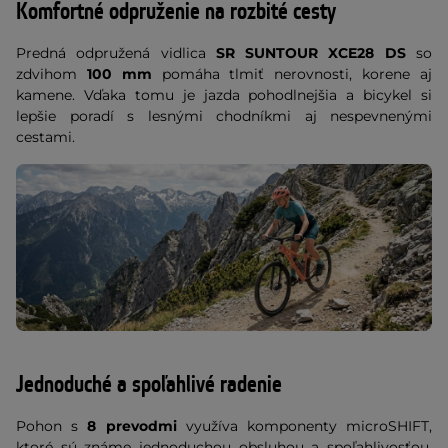
Komfortné odpruženie na rozbité cesty
Predná odpružená vidlica
SR SUNTOUR XCE28 DS
so
zdvihom
100 mm
pomáha tlmiť nerovnosti, korene aj
kamene. Vďaka tomu je jazda pohodlnejšia a bicykel si
lepšie poradí s lesnými chodníkmi aj nespevnenými
cestami.
Jednoduché a spoľahlivé radenie
Pohon s
8 prevodmi
využíva komponenty microSHIFT,
ktoré sú známe jednoduchou obsluhou a spoľahlivosťou.