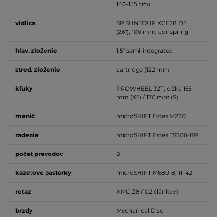
140-155 cm)
vidlica
SR SUNTOUR XCE28 DS
(26"), 100 mm, coil spring
hlav. zloženie
1.5" semi-integrated
stred. zloženie
cartridge (122 mm)
kľuky
PROWHEEL 32T, dĺžka 165
mm (XS) / 170 mm (S)
menič
microSHIFT Estes M220
radenie
microSHIFT Estes TS200-8R
počet prevodov
8
kazetové pastorky
microSHIFT M680-8, 11–42T
reťaz
KMC Z8 (102 článkov)
brzdy
Mechanical Disc