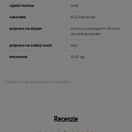
výplet
kolesa
oceľ
rukoväte
KLS Advancer
príprava na stojan
otvory s rozstupom 40 mm
na zadnej stavbe
príprava na zadný nosič
áno
hmotnosť
13,47 kg
Obrázky majú iba ilustračný charakter.
Recenzie