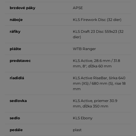
brzdové
páky
APSE
náboje
KLS Firework Disc (32 dier)
ráfiky
KLS Draft 23 Disc 559x23 (32
dier)
plášte
WTB Ranger
predstavec
KLS Active, 28.6 mm / 31.8
mm, 8°, dĺžka 60 mm
riadidlá
KLS Active RiseBar, šírka 640
mm (XS) / 680 mm (S), rise 18
mm
sedlovka
KLS Active, priemer 30.9
mm, dĺžka 350 mm
sedlo
KLS Ebony
pedále
plast