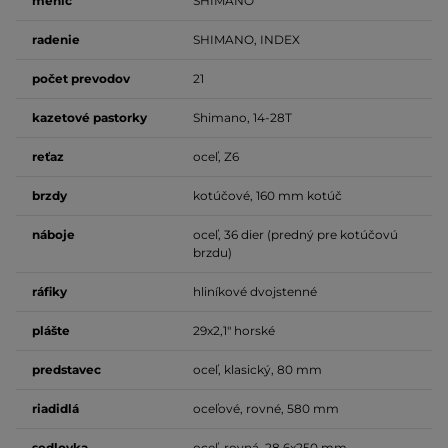
menič
SHIMANO
radenie
SHIMANO, INDEX
počet prevodov
21
kazetové pastorky
Shimano, 14-28T
reťaz
oceľ, Z6
brzdy
kotúčové, 160 mm kotúč
náboje
oceľ, 36 dier (predný pre kotúčovú
brzdu)
ráfiky
hliníkové dvojstenné
plášte
29x2,1" horské
predstavec
oceľ, klasický, 80 mm
riadidlá
oceľové, rovné, 580 mm
sedlovka
oceľ, rovná, 28,6x250 mm