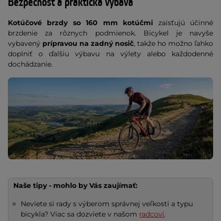
Bezpečnosť a praktická výbava
Kotúčové brzdy so 160 mm kotúčmi
zaisťujú účinné
brzdenie za rôznych podmienok. Bicykel je navyše
vybavený
prípravou na zadný nosič
, takže ho možno ľahko
doplniť o ďalšiu výbavu na výlety alebo každodenné
dochádzanie.
Naše tipy - mohlo by Vás zaujímať:
Neviete si rady s výberom správnej veľkosti a typu
bicykla? Viac sa dozviete v našom
radcovi
.