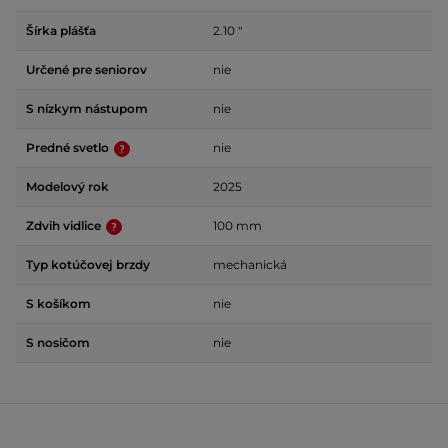
Šírka plášťa
2.10 "
Určené pre seniorov
nie
S nízkym nástupom
nie
Predné svetlo
nie
Modelový rok
2025
Zdvih vidlice
100 mm
Typ kotúčovej brzdy
mechanická
S košíkom
nie
S nosičom
nie