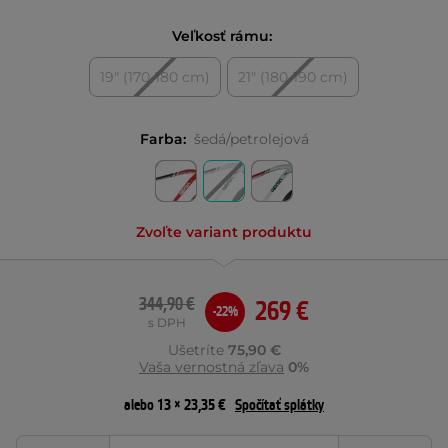
Veľkosť rámu:
19" (170-180 cm)
21" (180-190 cm)
Farba:
šedá/petrolejová
Zvoľte variant produktu
344,90 €
269 €
-22%
s DPH
Ušetríte
75,90 €
Vaša vernostná zľava
0%
alebo 13 × 23,35 €
Spočítať splátky