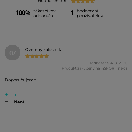
Hodnotenie: 5
zákazníkov
hodnotení
100%
1
odporúča
používateľov
Overený zákazník
OZ
Hodnotené: 4. 8. 2026
Produkt zakúpený na inSPORTline.cz
Doporučujeme
+
Není