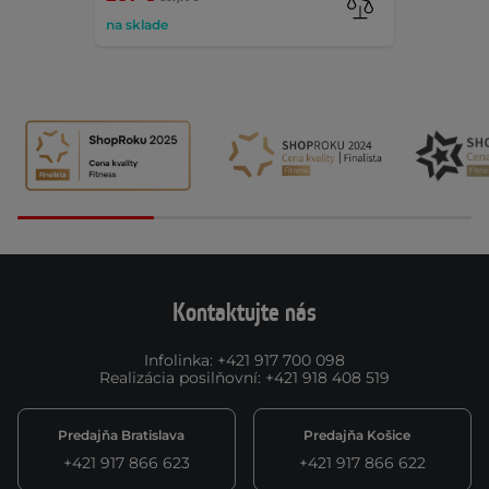
na sklade
Kontaktujte nás
Infolinka
:
+421 917 700 098
Realizácia posilňovní
:
+421 918 408 519
Predajňa Bratislava
Predajňa Košice
+421 917 866 623
+421 917 866 622