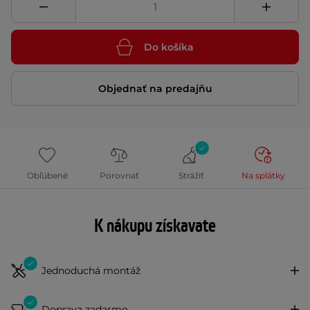
Do košíka
Objednať na predajňu
Obľúbené
Porovnať
Strážiť
Na splátky
K nákupu získavate
Jednoduchá montáž
Doprava zadarmo