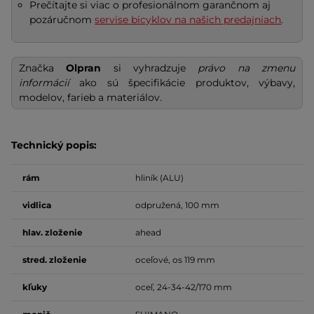
Prečítajte si viac o profesionálnom garančnom aj
pozáručnom
servise bicyklov na našich predajniach
.
Značka
Olpran
si vyhradzuje
právo na zmenu
informácií
ako sú špecifikácie produktov, výbavy,
modelov, farieb a materiálov.
Technický popis:
rám
hliník (ALU)
vidlica
odpružená, 100 mm
hlav. zloženie
ahead
stred. zloženie
oceľové, os 119 mm
kľuky
oceľ, 24-34-42/170 mm