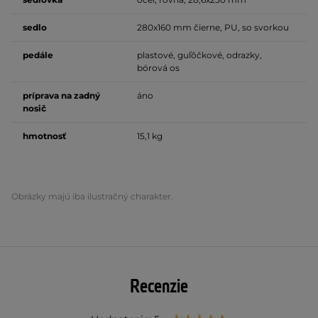
sedlo
280x160 mm čierne, PU, so svorkou
pedále
plastové, guľôčkové, odrazky,
bórová os
príprava na zadný
áno
nosič
hmotnosť
15,1 kg
Obrázky majú iba ilustračný charakter.
Recenzie