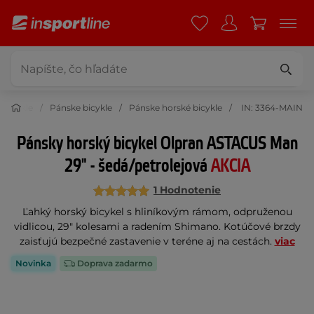
Bicykle
Pánske bicykle
Pánske horské bicykle
IN: 3364-MAIN
Pánsky horský bicykel Olpran ASTACUS Man
29" - šedá/petrolejová
AKCIA
1 Hodnotenie
Ľahký horský bicykel s hliníkovým rámom, odpruženou
vidlicou, 29" kolesami a radením Shimano. Kotúčové brzdy
zaisťujú bezpečné zastavenie v teréne aj na cestách.
viac
Novinka
Doprava zadarmo