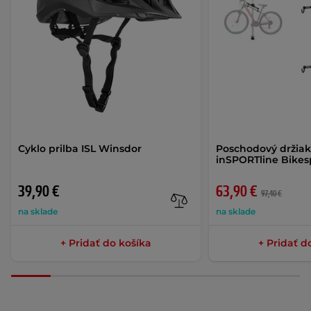
Cyklo prilba ISL Winsdor
Poschodový držiak
inSPORTline Bikesp
39,90 €
63,90 €
97,40 €
na sklade
na sklade
+ Pridať do košíka
+ Pridať d