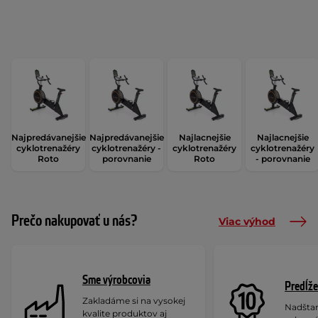
Najpredávanejšie
Najpredávanejšie
Najlacnejšie
Najlacnejšie
cyklotrenažéry
cyklotrenažéry -
cyklotrenažéry
cyklotrenažéry
Roto
porovnanie
Roto
- porovnanie
Prečo nakupovať u nás?
Viac výhod
Sme výrobcovia
Predĺže
Zakladáme si na vysokej
Nadšta
kvalite produktov aj