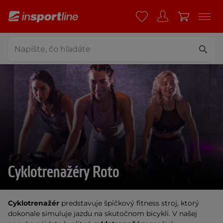
Cyklotrenažéry Roto
Cyklotrenažér
 predstavuje špičkový fitness stroj, ktorý 
dokonale simuluje jazdu na skutočnom bicykli. V našej 