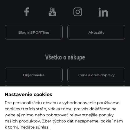
Facebook
Youtube
Instagram
LinkedIn
Blog inSPORTline
Aktuality
Všetko o nákupe
Objednávka
Cena a druh dopravy
Spôsob platby
Vernostný systém
Nastavenie cookies
Pre personalizáciu obsahu a vyhodnocovanie používame
cookies tretích strán, vďaka tomu pre vás dokážeme na
Montáž a servis
Reklamácie a záruka
webe aj mimo neho zobrazovať relevantnejšie ponuky
našich produktov. Zber týchto dát nezapneme, pokiaľ nám
k tomu nedáte súhlas.
Kariéra
Obchodné podmienky