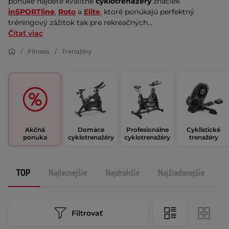
ponuke nájdete kvalitné 
cyklotrenažéry
 značiek 
inSPORTline
, 
Roto
 a 
Elite
, ktoré ponúkajú perfektný 
tréningový zážitok tak pre rekreačných...
Čítať viac
Fitness
Trenažéry
Akčná
Domáce
Profesionálne
Cyklistické
ponuka
cyklotrenažéry
cyklotrenažéry
trenažéry
TOP
Najlacnejšie
Najdrahšie
Najžiadanejšie
N
Filtrovať