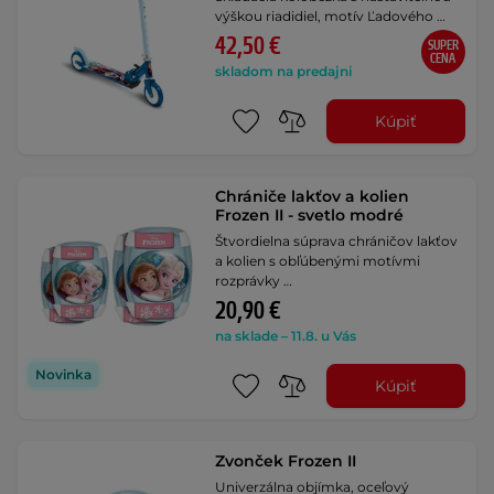
výškou riadidiel, motív Ľadového …
42,50 €
SUPER
CENA
skladom na predajni
Kúpiť
Chrániče lakťov a kolien
Frozen II - svetlo modré
Štvordielna súprava chráničov lakťov
a kolien s obľúbenými motívmi
rozprávky …
20,90 €
na sklade – 11.8. u Vás
Novinka
Kúpiť
Zvonček Frozen II
Univerzálna objímka, oceľový