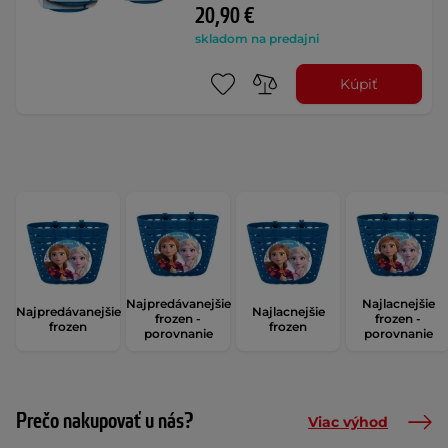
20,90 €
skladom na predajni
Kúpiť
Najpredávanejšie
Najlacnejšie
Najpredávanejšie
Najlacnejšie
frozen -
frozen -
frozen
frozen
porovnanie
porovnanie
Prečo nakupovať u nás?
Viac výhod