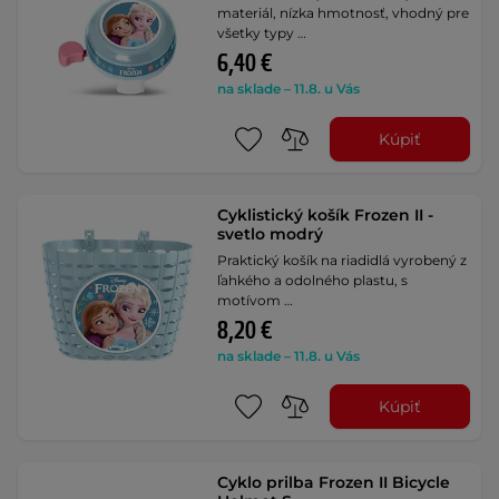
materiál, nízka hmotnosť, vhodný pre
všetky typy …
6,40 €
na sklade – 11.8. u Vás
Kúpiť
Cyklistický košík Frozen II -
svetlo modrý
Praktický košík na riadidlá vyrobený z
ľahkého a odolného plastu, s
motívom …
8,20 €
na sklade – 11.8. u Vás
Kúpiť
Cyklo prilba Frozen II Bicycle