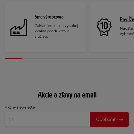
Sme výrobcovia
Predĺže
Zakladáme si na vysokej
Nadšta
kvalite produktov aj
vybrané
služieb.
Akcie a zľavy na email
Akčný newsletter
Odoberať