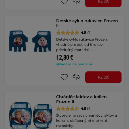
Kúpiť
Detské cyklo rukavice Frozen
II
4.9
(7)
Detské cyklo rukavice Frozen,
vhodné pre deti od 5 rokov,
priedušný materiál, …
12,80 €
skladom na predajni
Kúpiť
Chrániče lakťov a kolien
Frozen II
4.5
(4)
Štvordielna sada chráničov lakťov a
kolien s obľúbenými motívmi
rozprávky …