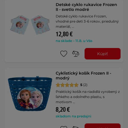
Detské cyklo rukavice Frozen
II - svetlo modré
Detské cyklo rukavice Frozen,
vhodné pre deti 3-6 rokov, priedušný
materiál, …
12,80 €
na sklade – 11.8. u Vás
Kúpiť
Cyklistický košík Frozen II -
modrý
5
(2)
Praktický košík na riadidlá vyrobený z
ľahkého a odolného plastu, s
motívom …
8,20 €
skladom na predajni