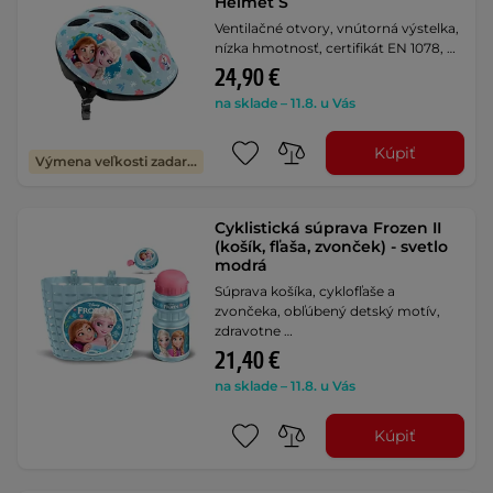
Helmet S
Ventilačné otvory, vnútorná výstelka,
nízka hmotnosť, certifikát EN 1078, …
24,90 €
na sklade – 11.8. u Vás
Kúpiť
Výmena veľkosti zadarmo
Cyklistická súprava Frozen II
(košík, fľaša, zvonček) - svetlo
modrá
Súprava košíka, cyklofľaše a
zvončeka, obľúbený detský motív,
zdravotne …
21,40 €
na sklade – 11.8. u Vás
Kúpiť