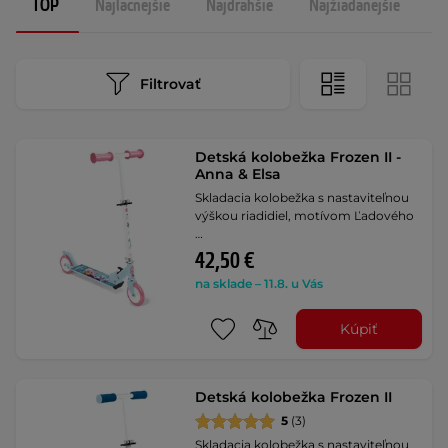
TOP
Najlacnejšie
Najdrahšie
Najžiadanejšie
N
Filtrovať
Detská kolobežka Frozen II -
Anna & Elsa
Skladacia kolobežka s nastaviteľnou
výškou riadidiel, motívom Ľadového
…
42,50 €
na sklade – 11.8. u Vás
Kúpiť
Detská kolobežka Frozen II
5
(3)
Skladacia kolobežka s nastaviteľnou